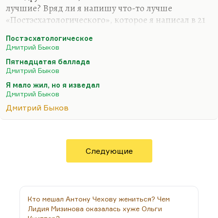
лучшие? Вряд ли я напишу что-то лучше
«Постэсхатологического», которое я написал в 21
год («Наше свято место отныне пусто…»), вряд ли
Постэсхатологическое
я напишу что-то лучше «Пятнадцатой баллады»
Дмитрий Быков
(«Если б был я Дэн Браун…») или моего самого
Пятнадцатая баллада
любимого стихотворения – «Сказки о рыбаке и
Дмитрий Быков
рыбке»… Вообще, лучшее стихотворение мое
Я мало жил, но я изведал
звучит так:
Дмитрий Быков
Я мало жил, но я изведал
Дмитрий Быков
И тьму, и свет.
Небесной Родины я не предал –
Что нет, то нет.
Следующие
Земную предал неоднократно,
И…
Кто мешал Антону Чехову жениться? Чем
Лидия Мизинова оказалась хуже Ольги