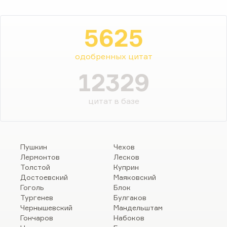
5625
одобренных цитат
12329
цитат в базе
Пушкин
Чехов
Лермонтов
Лесков
Толстой
Куприн
Достоевский
Маяковский
Гоголь
Блок
Тургенев
Булгаков
Чернышевский
Мандельштам
Гончаров
Набоков