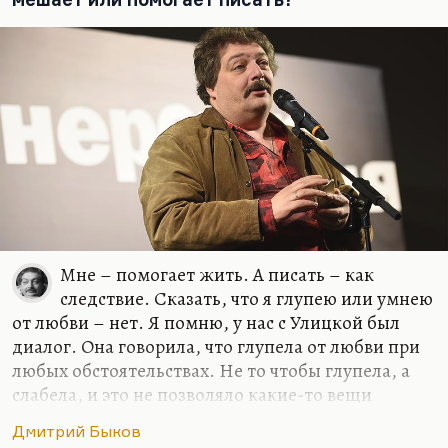
Мне – помогает жить. А писать – как
следствие. Сказать, что я глупею или умнею
от любви – нет. Я помню, у нас с Улицкой был
диалог. Она говорила, что глупела от любви при
любых обстоятельствах. Не то чтобы глупела, а
слабела, и это не позволяло какие-то вещи
додумывать и договаривать до конца. Но у меня
Дмитрий Быков
все-таки этого нет, для меня любовь – это формат