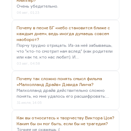
Книппер?
Очень убедительно.
06 авг., 01:23
Почему в песне БГ «небо становится ближе с
каждым днем», ведь иногда думаешь совсем
наоборот?
Порчу трудно отрицать. Из-за неё забываешь,
что "кто-то смотрит нам вслед" (как родители
или как те, кто нас любит). И…
03 авг., 04:58
Почему так сложно понять смысл фильма
«Малхолланд Драйв» Дэвида Линча?
Малхолланд драйв действительно сложно
понять, но мне удалось его расшифровать:…
31 июля, 14:05
Как вы относитесь к творчеству Виктора Цоя?
Каким бы он мог быть, если бы не трагедия?
Точнее не скажешь :(