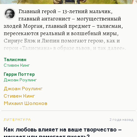
Главный герой – 13-летний мальчик,
главный антагонист – могущественный
злодей Морган, главный предмет – талисман,
пересекаются реальный и волшебный миры,
Сириус Блэк и Люпин помогают герою, как и
герои «Талисмана» в образе львов, и так далее».
Понимаете, вы обратили внимание на
Талисман
пропповские механизмы или на юнговские
Стивен Кинг
архетипы. В каждой сказке у героя есть
Гарри Поттер
волшебный помощник, в каждой сказке ему
Джоан Роулинг
противостоит абсолютное зло. В каждой сказке
Джоан Роулинг
герой, как правило, сиротка, чтобы усугубить его
Стивен Кинг
одиночество. Конечно, Роулинг опиралась при
Михаил Шолохов
написании романа не столько на Кинга, сколько
на «Копперфильда», Шарлотту Бронте и на ее
ЛИТЕРАТУРА
2 года назад
героинь. Вообще, она такой синтез всех сестер
Как любовь влияет на ваше творчество –
Бронте: влияние…
мешает или помогает писать?