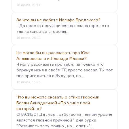
16 июля, 21:11
За что вы не любите Иосифа Бродского?
...Да просто целующиеся на эскалаторе - это
так красиво со стороны...
16 июля, 20:11
Не могли бы вы рассказать про Юза
Алешковского и Леонида Мациха?
Я могу рассказать про тебя. Ты только что
блркнул меня в своём ТГ, просто зассал. Ты мог
мне пригодиться в будущем, но…
12 июля, 15:25
Что вы можете сказать о стихотворении
Беллы Ахмадулиной «По улице моей
который…»?
СПАСИБО! Да , увы . рабство на генном уровне
является главной причиной " дня сурка
".Развивпть тему можно , но .. опять "…