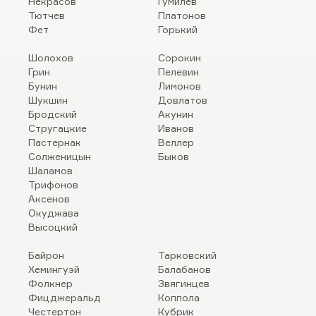
Некрасов
Гумилев
Тютчев
Платонов
Фет
Горький
Шолохов
Сорокин
Грин
Пелевин
Бунин
Лимонов
Шукшин
Довлатов
Бродский
Акунин
Стругацкие
Иванов
Пастернак
Веллер
Солженицын
Быков
Шаламов
Трифонов
Аксенов
Окуджава
Высоцкий
Байрон
Тарковский
Хемингуэй
Балабанов
Фолкнер
Звягинцев
Фицджеральд
Коппола
Честертон
Кубрик