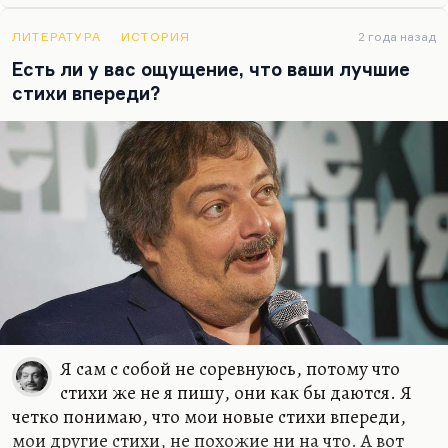
общения. И всегда так получилось, если искать
какую-то общую черту у моих жен или тех
ЛИТЕРАТУРА
ИСТОРИЯ
2 года назад
женщин, с которыми у меня были долгие и
Есть ли у вас ощущение, что ваши лучшие
счастливые отношения, – это были женщины, с
стихи впереди?
которыми мне нравилось разговаривать, в
которых я находил не эхо, а именно гениальный
ответ, додумывание такое.
Иной раз Катька что-нибудь такое скажет, и
жить хочется. Что-нибудь…
Я сам с собой не соревнуюсь, потому что
стихи же не я пишу, они как бы даются. Я
четко понимаю, что мои новые стихи впереди,
мои другие стихи, не похожие ни на что. А вот