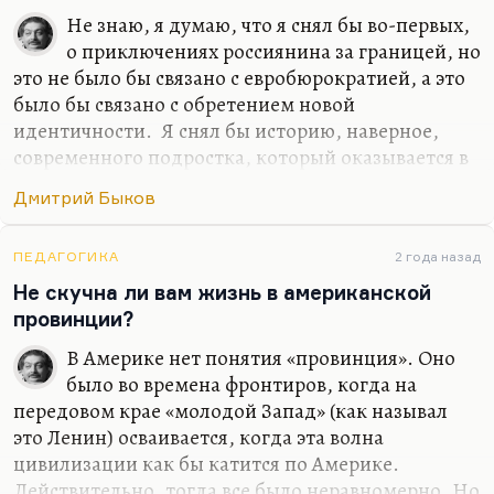
Не знаю, я думаю, что я снял бы во-первых,
о приключениях россиянина за границей, но
это не было бы связано с евробюрократией, а это
было бы связано с обретением новой
идентичности. Я снял бы историю, наверное,
современного подростка, который оказывается в
трудном классе и пытается в нем завоевать,
Дмитрий Быков
отвоевать себе место. И я, наверное, снял бы
хорошую любовную историю… Я не вижу, к
сожалению, любовных историй в современной
ПЕДАГОГИКА
2 года назад
России в современном кино. Понимаете, всех
Не скучна ли вам жизнь в американской
ведь обычно занимает история гендерной
провинции?
идентичности, которая, по-моему, совсем
В Америке нет понятия «провинция». Оно
неинтересна. Людей занимает проблема как
было во времена фронтиров, когда на
совместить, условно говоря, секс и отношения.
передовом крае «молодой Запад» (как называл
Как в «Интиме», например: возможен ли секс
это Ленин) осваивается, когда эта волна
без…
цивилизации как бы катится по Америке.
Действительно, тогда все было неравномерно. Но