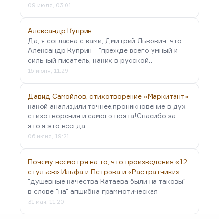
09 июля, 03:01
Александр Куприн
Да, я согласна с вами, Дмитрий Львович, что
Александр Куприн - "прежде всего умный и
сильный писатель, каких в русской…
15 июня, 11:29
Давид Самойлов, стихотворение «Маркитант»
какой анализ,или точнее,проникновение в дух
стихотворения и самого поэта!Спасибо за
это,я это всегда…
06 июня, 19:21
Почему несмотря на то, что произведения «12
стульев» Ильфа и Петрова и «Растратчики»…
"душевные качества Катаева были на таковы" -
в слове "на" апшибка граммотическая
31 мая, 11:20