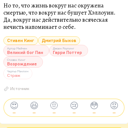
Но то, что жизнь вокруг нас окружена
смертью, что вокруг нас бушует Хэллоуин.
Да, вокруг нас действительно всяческая
нечисть напоминает о себе.
Стивен Кинг
Дмитрий Быков
Артур Мейчен
Джоан Роулинг
Великий бог Пан
Гарри Поттер
Стивен Кинг
Возрождение
Чарльз Маклин
Страж
Источник
😍
😆
🤨
😢
😳
😡
—
—
—
—
—
—