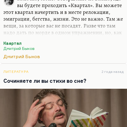
вы будете проходить «Квартал». Вы можете
этот квартал начертить и в месте релокации,
эмиграции, бегства, жизни. Это не важно. Там же
вещи, за которые вас не посадят. Разве что там
надо дать по морде в одном упражнении, но, как
выясняется в конце, давать не надо. «Квартал»
Квартал
ведь проходится с единственной целью –
Дмитрий Быков
вырваться из привычных связей.
Дмитрий Быков
Я совершенно не скрываю: я могу сказать, по
какому принципу построены все эти упражнения.
ЛИТЕРАТУРА
2 года назад
Надо вырвать себя из паутины ложных связей, из
Сочиняете ли вы стихи во сне?
цепочек ложных долгов, из обязательств, из
квазиважных дел. «Квартал» превращает вашу
жизнь на время в тотальный разрыв. Причем
«Квартал» можно проходить с женой, с…