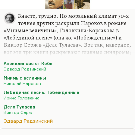
Знаете, трудно. Но моральный климат 30-х
точнее других раскрыли Нароков в романе
«Мнимые величины», Головкина-Корсакова в
«Лебединой песне» (она же «Побежденные») и
Виктор Серж в «Деле Тулаева». Вот так, наверное,
вот эти три книги раскрывают главные синдромы;
то, как «апокалипсис от Кобы» действует.
Апокалипсис от Кобы
Понимаете, кто написал четыре миллиона
Эдвард Радзинский
доносов?— роковой вопрос, но это делается очень
Мнимые величины
просто. Людям достаточно разрешить быть
Николай Нароков
свиньями, и они кидаются в это с остервенением.
Лебединая песнь. Побежденные
Это для того чтобы культурные растения
Ирина Головкина
вырастить, нужно усилие, а для того чтобы
Дело Тулаева
засадить сад сорняками, достаточно разрешить
Виктор Серж
им это делать. Достаточно вытоптать культурные
Эдвард Радзинский
растения. Вот об этой…