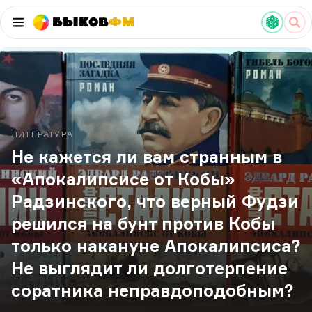
Быков
ФМ
ЛИТЕРАТУРА
Не кажется ли вам странным в
«Апокалипсисе от Кобы»
Радзинского, что верный Фудзи
решился на бунт против Кобы
только накануне Апокалипсиса?
Не выглядит ли долготерпение
соратника неправдоподобным?