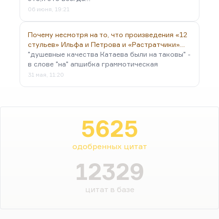
06 июня, 19:21
Почему несмотря на то, что произведения «12
стульев» Ильфа и Петрова и «Растратчики»…
"душевные качества Катаева были на таковы" -
в слове "на" апшибка граммотическая
31 мая, 11:20
5625
одобренных цитат
12329
цитат в базе