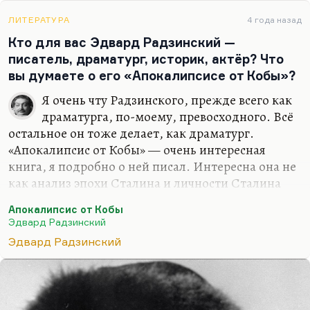
перевоплощения бывают. Но писатель —
ЛИТЕРАТУРА
4 года назад
профессия принципиально другая. Мне кажется,
Кто для вас Эдвард Радзинский —
он…
писатель, драматург, историк, актёр? Что
вы думаете о его «Апокалипсисе от Кобы»?
Я очень чту Радзинского, прежде всего как
драматурга, по-моему, превосходного. Всё
остальное он тоже делает, как драматург.
«Апокалипсис от Кобы» — очень интересная
книга, я подробно о ней писал. Интересна она не
как анализ эпохи Сталина и личности Сталина
(про Сталина он всё сказал в своей книге о нём,
Апокалипсис от Кобы
что хотел, по-моему), а как анализ личности
Эдвард Радзинский
человека свиты. Вот друг Сталина: как он
Эдвард Радзинский
оправдывает себя, как он всё понимает и
продолжает всё делать. Это точнейшая
психологическая вещь. Хорошая книга, я её всем
рекомендую.