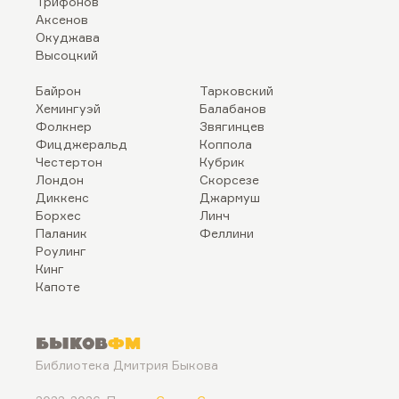
Трифонов
Аксенов
Окуджава
Высоцкий
Байрон
Тарковский
Хемингуэй
Балабанов
Фолкнер
Звягинцев
Фицджеральд
Коппола
Честертон
Кубрик
Лондон
Скорсезе
Диккенс
Джармуш
Борхес
Линч
Паланик
Феллини
Роулинг
Кинг
Капоте
Быков
ФМ
Библиотека Дмитрия Быкова