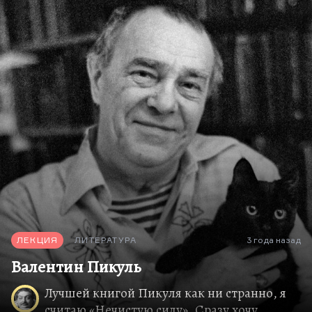
Пытаюсь вспомнить: у Гроссмана нет этого.
Я пытаюсь найти произведения Войно-
Ясенецкого, которые было бы можно
интерпретировать. Но, понимаете, он
Сталинскую премию получил за «Очерки гнойной
хирургии». Его публицистика и…
ЛЕКЦИЯ
ЛИТЕРАТУРА
3 года назад
Валентин Пикуль
Лучшей книгой Пикуля как ни странно, я
считаю «Нечистую силу». Сразу хочу