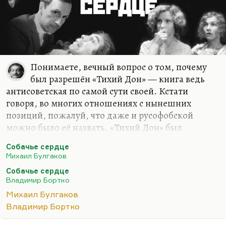
проекте.
Трудно сказать, в какой степени «Архипелаг
ГУЛАГ» фатален и неизбежен для…
Понимаете, вечный вопрос о том, почему
был разрешён «Тихий Дон» — книга ведь
антисоветская по самой сути своей. Кстати
говоря, во многих отношениях с нынешних
позиций, пожалуй, что даже и русофобской
можно было её назвать. «Тихий Дон» был
разрешён, как замечательно сформулировал один
Собачье сердце
мой школьник, потому, что это наглядная
Михаил Булгаков
демонстрация. Если с вашей бочки снять
Собачье сердце
стальной обруч, она мгновенно превратится вот в
Владимир Бортко
это, она рассыплется. Если у вас не будет царя,
Михаил Булгаков
ваше общество превратится в кровавую кашу.
Владимир Бортко
«Вам необходим я, потому что иначе вы при первом
сигнале срываетесь в самоистребительную бойню»
. И