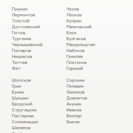
Пушкин
Чехов
Лермонтов
Лесков
Толстой
Куприн
Достоевский
Маяковский
Гоголь
Блок
Тургенев
Булгаков
Чернышевский
Мандельштам
Гончаров
Набоков
Некрасов
Гумилев
Тютчев
Платонов
Фет
Горький
Шолохов
Сорокин
Грин
Пелевин
Бунин
Лимонов
Шукшин
Довлатов
Бродский
Акунин
Стругацкие
Иванов
Пастернак
Веллер
Солженицын
Быков
Шаламов