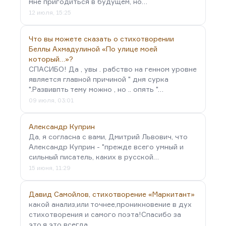
мне пригодиться в будущем, но…
12 июля, 15:25
Что вы можете сказать о стихотворении
Беллы Ахмадулиной «По улице моей
который…»?
СПАСИБО! Да , увы . рабство на генном уровне
является главной причиной " дня сурка
".Развивпть тему можно , но .. опять "…
09 июля, 03:01
Александр Куприн
Да, я согласна с вами, Дмитрий Львович, что
Александр Куприн - "прежде всего умный и
сильный писатель, каких в русской…
15 июня, 11:29
Давид Самойлов, стихотворение «Маркитант»
какой анализ,или точнее,проникновение в дух
стихотворения и самого поэта!Спасибо за
это,я это всегда…