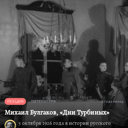
вышедший в «Мусагете» в год, когда Блоку
исполнился 31 год, самый мрачный сборник и
при этом самый популярный. Во всяком случае,
Чуковский вспоминает, что однажды
Маяковский прочел ему во время прогулки по
Куоккале весь этот сборник ровно в том порядке,
как стихи были в нем расположены. Весь его
наизусть знал Леонид Андреев, сам Чуковский
бредил этим сборником.
Нужно вообще сказать, что Блок в это время,
после 1911 года, становится, вероятно, и
заслуженно, самым популярным русским
поэтом, чье лидерство несомненно. Это
признавали даже…
ЛЕКЦИЯ
ЛИТЕРАТУРА
2 года назад
Михаил Булгаков, «Дни Турбиных»
5 октября 1926 года в истории русского