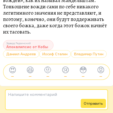
вождей», как их называл Мандельштам.
Тонкошеие вожди сами по себе никакого
легитимного значения не представляют, и
поэтому, конечно, они будут поддерживать
своего божка, даже когда этот божок начнёт
их тасовать.
Эдвард Радзинский
Апокалипсис от Кобы
Даниил Андреев
Иосиф Сталин
Владимир Путин
😍
😆
🤨
😢
😳
😡
—
—
—
—
—
—
Напишите комментарий
Отправить