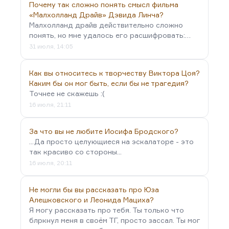
Почему так сложно понять смысл фильма
«Малхолланд Драйв» Дэвида Линча?
Малхолланд драйв действительно сложно
понять, но мне удалось его расшифровать:…
31 июля, 14:05
Как вы относитесь к творчеству Виктора Цоя?
Каким бы он мог быть, если бы не трагедия?
Точнее не скажешь :(
16 июля, 21:11
За что вы не любите Иосифа Бродского?
...Да просто целующиеся на эскалаторе - это
так красиво со стороны...
16 июля, 20:11
Не могли бы вы рассказать про Юза
Алешковского и Леонида Мациха?
Я могу рассказать про тебя. Ты только что
блркнул меня в своём ТГ, просто зассал. Ты мог