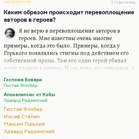
ЛИТЕРАТУРА
2 года назад
Каким образом происходит перевоплощение
авторов в героев?
Я не верю в перевоплощение авторов в
героев. Мне известны очень многие
примеры, когда это было. Примеры, когда у
Горького появлялись стигмы под действием его
собственной прозы. Там его один герой убивал
жену ударом в печень. И он, пока это описывал, у
него на печени появился гигантский
Госпожа Бовари
кровоподтек, в области печени на животе. Или
Гюстав Флобер
Флобер, который испытывал рвоту и тошноту,
Апокалипсис от Кобы
головокружение, описывая симптомы отравления
Эдвард Радзинский
Эммы Бовари.
Гюстав Флобер
Но мне кажется, что это какие-то крайние случаи,
Иосиф Сталин
какая-то избыточная эмпатия. Писатель ни в кого
Максим Горький
не перевоплощается. Так мне кажется.
Эдвард Радзинский
Перевоплощается актер. Чудеса такого