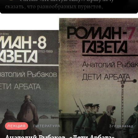
сказать, что разнообразных пуристов,
сторонников чистого искусства я хочу отшить от
этого разговора. Потому что Пикуль – это
действительно материя грубая. Видите, какая
принципиальная штука?
Советская культура 70-х годов была гораздо
серьезнее, умнее, чем сегодняшняя
паралитература. Тогдашняя беллетристика,
паралитература, массовая литература была и
гораздо более качественной, и гораздо более
интеллектуальной (по всем критериям), и – что
особенно важно – имела под собой некую
научную подоплеку. То есть Пикуль, невзирая на
все свои откровенные передержки и
откровенные фальсификации, все-таки что-то…
ЛЕКЦИЯ
ЛИТЕРАТУРА
3 года назад
Анатолий Рыбаков, «Дети Арбата»