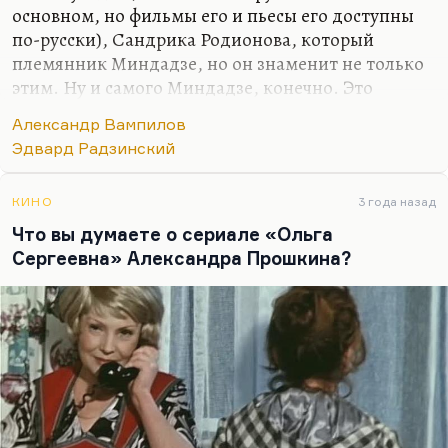
основном, но фильмы его и пьесы его доступны
по-русски), Сандрика Родионова, который
племянник Миндадзе, но он знаменит не только
этим. Ну и самого Миндадзе, конечно. Это
диалоги, которые состоят из междометий.
Александр Вампилов
Я думаю, что и у Рязанцевой Натальи Борисовны
Эдвард Радзинский
был дар писать разговоры как бы ни о чем, в
подтексте которых сидела невероятная глубина.
КИНО
3 года назад
Но Миндадзе в этом плане откровеннее. У него
Что вы думаете о сериале «Ольга
герои говорят эканиями, мыканиями, намеками,
Сергеевна» Александра Прошкина?
но структуру, плоть этого диалога приходится
реставрировать так же, как мы реставрируем
плоть мира, плоть диалога, плоть мысли у
Улитина. Кстати, Улицкая и Улитин – это очень…