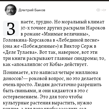
Дмитрий Быков
>1т
З
наете, трудно. Но моральный климат
30-х точнее других раскрыли Нароков
в романе «Мнимые величины»,
Головкина-Корсакова в «Лебединой песне»
(она же «Побежденные») и Виктор Серж в
«Деле Тулаева». Вот так, наверное, вот эти
три книги раскрывают главные синдромы; то,
как «апокалипсис от Кобы» действует.
Понимаете, кто написал четыре миллиона
доносов?— роковой вопрос, но это делается
очень просто. Людям достаточно разрешить
быть свиньями, и они кидаются в это с
остервенением. Это для того чтобы
культурные растения вырастить, нужно
усилие, а для того чтобы засадить сад