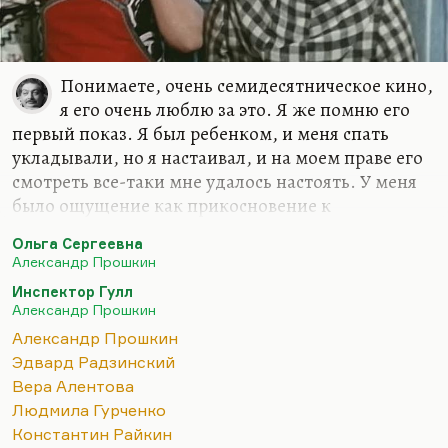
Понимаете, очень семидесятническое кино,
я его очень люблю за это. Я же помню его
первый показ. Я был ребенком, и меня спать
укладывали, но я настаивал, и на моем праве его
смотреть все-таки мне удалось настоять. У меня
было ощущение как прикосновение к
совершенно мистическому чему-то. Я вообще
Ольга Сергеевна
очень люблю Александра Прошкина. Я считаю его
Александр Прошкин
превосходным режиссером. Даже, может, какие-
Инспектор Гулл
то его работы, например, «Инспектор Гулл» —
Александр Прошкин
они для меня на грани величия. Я помню, как они
Александр Прошкин
меня пугали в детстве. Действительно пугали по-
Эдвард Радзинский
настоящему, потому что он мастер создания
Вера Алентова
атмосферы удивительной. «Ольга Сергеевна» —
Людмила Гурченко
это пьеса Радзинского для его тогдашней, как я
Константин Райкин
помню, жены, Татьяны Дорониной, и там её дочь