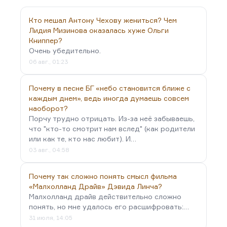
Я знал его как очень сильного публициста. Он
замечательно писал,…
Кто мешал Антону Чехову жениться? Чем
Лидия Мизинова оказалась хуже Ольги
Книппер?
Очень убедительно.
06 авг., 01:23
Почему в песне БГ «небо становится ближе с
каждым днем», ведь иногда думаешь совсем
наоборот?
Порчу трудно отрицать. Из-за неё забываешь,
что "кто-то смотрит нам вслед" (как родители
или как те, кто нас любит). И…
03 авг., 04:58
Почему так сложно понять смысл фильма
«Малхолланд Драйв» Дэвида Линча?
Малхолланд драйв действительно сложно
понять, но мне удалось его расшифровать:…
31 июля, 14:05