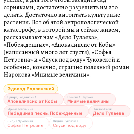
сорняками, достаточно разрешить им это
делать. Достаточно вытоптать культурные
растения. Вот об этой антропологической
катастрофе, в которой мы и сейчас живем,
рассказывают нам «Дело Тулаева»,
«Побежденные», «Апокалипсис от Кобы»
(написанный много лет спустя), «Софья
Петровна» и «Спуск под воду» Чуковской и
особенно, конечно, страшно полезный роман
Нарокова «Мнимые величины».
Эдвард Радзинский
Эдвард Радзинский
Николай Нароков
Апокалипсис от Кобы
Мнимые величины
Ирина Головкина
Виктор Серж
Лебединая песнь. Побежденные
Дело Тулаева
Лидия Чуковская
Лидия Чуковская
Софья Петровна
Спуск под воду