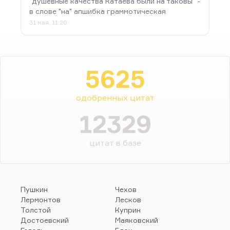
"душевные качества Катаева были на таковы" -
в слове "на" апшибка граммотическая
31 мая, 11:20
5625
одобренных цитат
12329
цитат в базе
Пушкин
Чехов
Лермонтов
Лесков
Толстой
Куприн
Достоевский
Маяковский