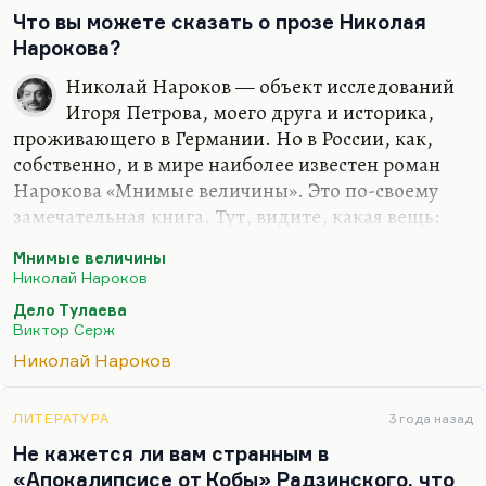
рекомендую.
Что вы можете сказать о прозе Николая
Нарокова?
Николай Нароков — объект исследований
Игоря Петрова, моего друга и историка,
проживающего в Германии. Но в России, как,
собственно, и в мире наиболее известен роман
Нарокова «Мнимые величины». Это по-своему
замечательная книга. Тут, видите, какая вещь:
литература тридцатых годов была достаточно
Мнимые величины
многообразна. Нам сейчас кажется издали, что
Николай Нароков
все это сплошной социалистический реализм. Это
Дело Тулаева
далеко не так. Существовал некоторый слой
Виктор Серж
литературы подпольный, который в это время
Николай Нароков
либо печатался за границей, либо хранился в
семейных архивах (самиздата еще не было, как
мы понимаем, «Эрика» не брала еще четыре
ЛИТЕРАТУРА
3 года назад
копии, взять личную машинку на дом было
Не кажется ли вам странным в
практически невозможно, как у того же
«Апокалипсисе от Кобы» Радзинского, что