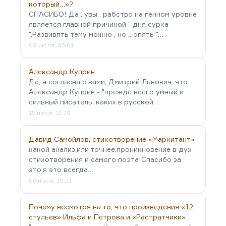
который…»?
СПАСИБО! Да , увы . рабство на генном уровне
является главной причиной " дня сурка
".Развивпть тему можно , но .. опять "…
09 июля, 03:01
Александр Куприн
Да, я согласна с вами, Дмитрий Львович, что
Александр Куприн - "прежде всего умный и
сильный писатель, каких в русской…
15 июня, 11:29
Давид Самойлов, стихотворение «Маркитант»
какой анализ,или точнее,проникновение в дух
стихотворения и самого поэта!Спасибо за
это,я это всегда…
06 июня, 19:21
Почему несмотря на то, что произведения «12
стульев» Ильфа и Петрова и «Растратчики»…