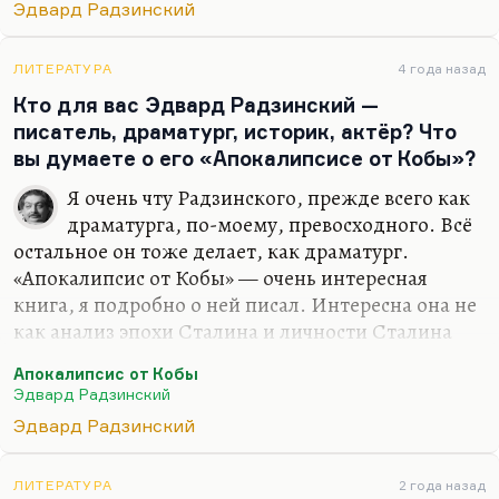
не перевоплощается. Так мне кажется.
Эдвард Радзинский
Перевоплощается актер. Чудеса такого
перевоплощения бывают. Но писатель —
ЛИТЕРАТУРА
4 года назад
профессия принципиально другая. Мне кажется,
Кто для вас Эдвард Радзинский —
он…
писатель, драматург, историк, актёр? Что
вы думаете о его «Апокалипсисе от Кобы»?
Я очень чту Радзинского, прежде всего как
драматурга, по-моему, превосходного. Всё
остальное он тоже делает, как драматург.
«Апокалипсис от Кобы» — очень интересная
книга, я подробно о ней писал. Интересна она не
как анализ эпохи Сталина и личности Сталина
(про Сталина он всё сказал в своей книге о нём,
Апокалипсис от Кобы
что хотел, по-моему), а как анализ личности
Эдвард Радзинский
человека свиты. Вот друг Сталина: как он
Эдвард Радзинский
оправдывает себя, как он всё понимает и
продолжает всё делать. Это точнейшая
психологическая вещь. Хорошая книга, я её всем
ЛИТЕРАТУРА
2 года назад