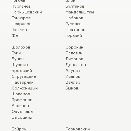
Гоголь
Блок
Тургенев
Булгаков
Чернышевский
Мандельштам
Гончаров
Набоков
Некрасов
Гумилев
Тютчев
Платонов
Фет
Горький
Шолохов
Сорокин
Грин
Пелевин
Бунин
Лимонов
Шукшин
Довлатов
Бродский
Акунин
Стругацкие
Иванов
Пастернак
Веллер
Солженицын
Быков
Шаламов
Трифонов
Аксенов
Окуджава
Высоцкий
Байрон
Тарковский