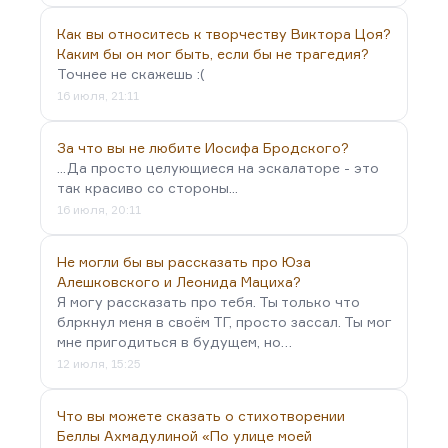
Как вы относитесь к творчеству Виктора Цоя?
Каким бы он мог быть, если бы не трагедия?
Точнее не скажешь :(
16 июля, 21:11
За что вы не любите Иосифа Бродского?
...Да просто целующиеся на эскалаторе - это
так красиво со стороны...
16 июля, 20:11
Не могли бы вы рассказать про Юза
Алешковского и Леонида Мациха?
Я могу рассказать про тебя. Ты только что
блркнул меня в своём ТГ, просто зассал. Ты мог
мне пригодиться в будущем, но…
12 июля, 15:25
Что вы можете сказать о стихотворении
Беллы Ахмадулиной «По улице моей