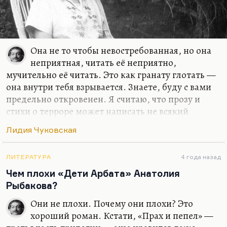
Чуковской неразмноженной и
неперепечатанной, и никому не известной, и не
читавшейся даже вслух, до…
Она не то чтобы невостребованная, но она
неприятная, читать её неприятно,
мучительно её читать. Это как гранату глотать —
она внутри тебя взрывается. Знаете, буду с вами
предельно откровенен. Я считаю, что прозу и
стихи о терроре может написать не всякий
человек. Для того чтобы писать о терроре, делать
Лидия Чуковская
прямой репортаж из него, как делали Лидия
Чуковская и Анна Ахматова… Вот два
произведения, которые зафиксировали
ЛИТЕРАТУРА
4 года назад
атмосферу террора во время террора — это
Чем плохи «Дети Арбата» Анатолия
«Софья Петровна» и «Реквием». Так вот, для того,
Рыбакова?
чтобы это написать, надо быть либо такой
Они не плохи. Почему они плохи? Это
твердыней духа, как Ахматова, которая всю
хороший роман. Кстати, «Прах и пепел» —
жизнь признаёт себя виноватой, последней,