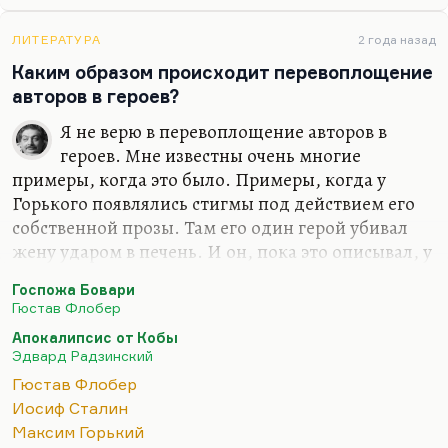
с…
ЛИТЕРАТУРА
2 года назад
Каким образом происходит перевоплощение
авторов в героев?
Я не верю в перевоплощение авторов в
героев. Мне известны очень многие
примеры, когда это было. Примеры, когда у
Горького появлялись стигмы под действием его
собственной прозы. Там его один герой убивал
жену ударом в печень. И он, пока это описывал, у
него на печени появился гигантский
Госпожа Бовари
кровоподтек, в области печени на животе. Или
Гюстав Флобер
Флобер, который испытывал рвоту и тошноту,
Апокалипсис от Кобы
головокружение, описывая симптомы отравления
Эдвард Радзинский
Эммы Бовари.
Гюстав Флобер
Но мне кажется, что это какие-то крайние случаи,
Иосиф Сталин
какая-то избыточная эмпатия. Писатель ни в кого
Максим Горький