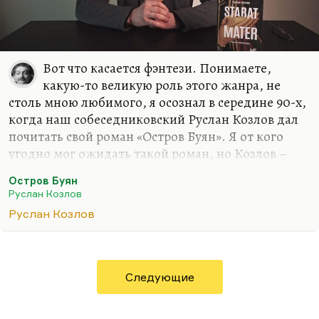
Вот что касается фэнтези. Понимаете,
какую-то великую роль этого жанра, не
столь мною любимого, я осознал в середине 90-х,
когда наш собеседниковский Руслан Козлов дал
почитать свой роман «Остров Буян». Я от кого
угодно мог ожидать такой роман, но Козлов –
известный политический журналист, он
Остров Буян
редактировал «Смену» ленинградскую, он автор
Руслан Козлов
первой публикации о «Митьках», он и открыл их
Руслан Козлов
как течение. Он был автором первого ответа
Нине Андреевой на «Не могу поступиться
принципами». Когда все замерли, думая, что это
произошел поворот в правительстве, а вот Козлов
Следующие
взял и написал очень резкую и язвительную
статью «Не могу молчать».