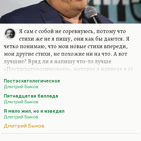
Я сам с собой не соревнуюсь, потому что
стихи же не я пишу, они как бы даются. Я
четко понимаю, что мои новые стихи впереди,
мои другие стихи, не похожие ни на что. А вот
лучшие? Вряд ли я напишу что-то лучше
«Постэсхатологического», которое я написал в 21
год («Наше свято место отныне пусто…»), вряд ли
Постэсхатологическое
я напишу что-то лучше «Пятнадцатой баллады»
Дмитрий Быков
(«Если б был я Дэн Браун…») или моего самого
Пятнадцатая баллада
любимого стихотворения – «Сказки о рыбаке и
Дмитрий Быков
рыбке»… Вообще, лучшее стихотворение мое
Я мало жил, но я изведал
звучит так:
Дмитрий Быков
Я мало жил, но я изведал
Дмитрий Быков
И тьму, и свет.