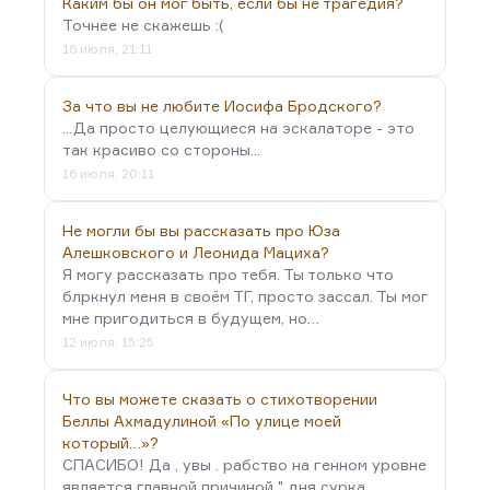
Каким бы он мог быть, если бы не трагедия?
Точнее не скажешь :(
16 июля, 21:11
За что вы не любите Иосифа Бродского?
...Да просто целующиеся на эскалаторе - это
так красиво со стороны...
16 июля, 20:11
Не могли бы вы рассказать про Юза
Алешковского и Леонида Мациха?
Я могу рассказать про тебя. Ты только что
блркнул меня в своём ТГ, просто зассал. Ты мог
мне пригодиться в будущем, но…
12 июля, 15:25
Что вы можете сказать о стихотворении
Беллы Ахмадулиной «По улице моей
который…»?
СПАСИБО! Да , увы . рабство на генном уровне
является главной причиной " дня сурка