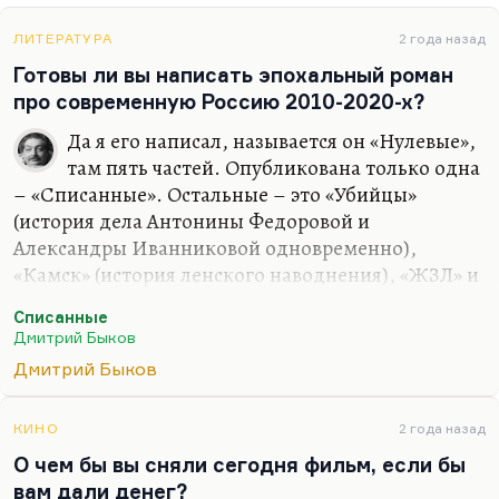
ЛИТЕРАТУРА
2 года назад
Готовы ли вы написать эпохальный роман
про современную Россию 2010-2020-х?
Да я его написал, называется он «Нулевые»,
там пять частей. Опубликована только одна
– «Списанные». Остальные – это «Убийцы»
(история дела Антонины Федоровой и
Александры Иванниковой одновременно),
«Камск» (история ленского наводнения), «ЖЗЛ» и
«Американец» (история того же героя Сергея
Списанные
Свиридова, который возвращается из
Дмитрий Быков
эмиграции). Десять-пятнадцать лет нам
Дмитрий Быков
происходит действие. Но я не хочу его печатать;
более того, я не уверен, что его надо печатать.
КИНО
2 года назад
Понимаете, в чем дело? Писать эпохальный
О чем бы вы сняли сегодня фильм, если бы
роман хорошо, когда есть эпохальное время на
вам дали денег?
дворе. Сегодня это не тот жанр, в котором надо