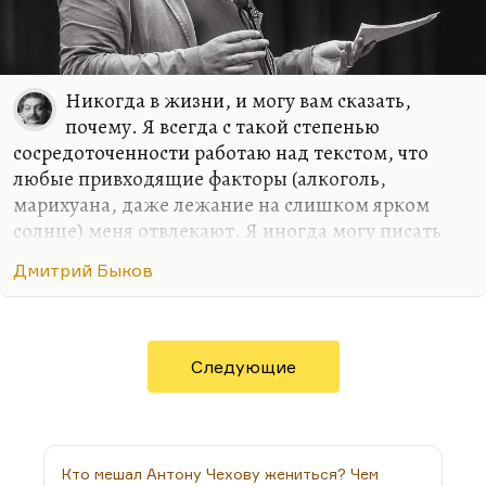
Никогда в жизни, и могу вам сказать,
почему. Я всегда с такой степенью
сосредоточенности работаю над текстом, что
любые привходящие факторы (алкоголь,
марихуана, даже лежание на слишком ярком
солнце) меня отвлекают. Я иногда могу писать
стихи в совершенно не располагающей к этому
Дмитрий Быков
обстановке, как было в армии. Там с какой-то
дополнительной силой вырывалось, может быть,
на внутреннем протесте. Либо в условиях
умеренного, неприхотливого, но все-таки
Следующие
комфорта. Мне, в общем, не нравится, когда меня
отвлекают.
Марихуана – дело не в пропаганде наркотиков.
Но марихуана меняет характер мышления. Она
Кто мешал Антону Чехову жениться? Чем