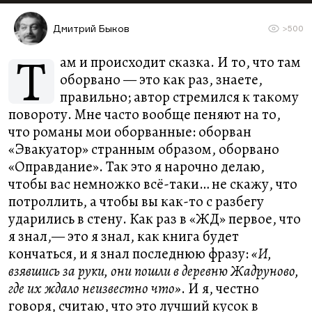
Дмитрий Быков
>500
Т
ам и происходит сказка. И то, что там
оборвано — это как раз, знаете,
правильно; автор стремился к такому
повороту. Мне часто вообще пеняют на то,
что романы мои оборванные: оборван
«Эвакуатор» странным образом, оборвано
«Оправдание». Так это я нарочно делаю,
чтобы вас немножко всё-таки… не скажу, что
потроллить, а чтобы вы как-то с разбегу
ударились в стену. Как раз в «ЖД» первое, что
я знал,— это я знал, как книга будет
кончаться, и я знал последнюю фразу:
«И,
взявшись за руки, они пошли в деревню Жадруново,
где их ждало неизвестно что»
. И я, честно
говоря, считаю, что это лучший кусок в