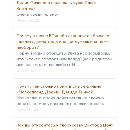
заметно снижает вашу собственную критичность.
Лидия Мизинова оказалась хуже Ольги
Книппер?
И при таком подходе, мне кажется, даже в…
Очень убедительно.
06 авг., 01:23
Почему в песне БГ «небо становится ближе с
каждым днем», ведь иногда думаешь совсем
наоборот?
Порчу трудно отрицать. Из-за неё забываешь,
что "кто-то смотрит нам вслед" (как родители
или как те, кто нас любит). И…
03 авг., 04:58
Почему так сложно понять смысл фильма
«Малхолланд Драйв» Дэвида Линча?
Малхолланд драйв действительно сложно
понять, но мне удалось его расшифровать:…
31 июля, 14:05
Как вы относитесь к творчеству Виктора Цоя?