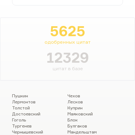
5625
одобренных цитат
12329
цитат в базе
Пушкин
Чехов
Лермонтов
Лесков
Толстой
Куприн
Достоевский
Маяковский
Гоголь
Блок
Тургенев
Булгаков
Чернышевский
Мандельштам