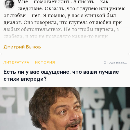
Мне – помогает жить. А писать – как
следствие. Сказать, что я глупею или умнею
от любви – нет. Я помню, у нас с Улицкой был
диалог. Она говорила, что глупела от любви при
любых обстоятельствах. Не то чтобы глупела, а
слабела, и это не позволяло какие-то вещи
додумывать и договаривать до конца. Но у меня
Дмитрий Быков
все-таки этого нет, для меня любовь – это формат
общения. И всегда так получилось, если искать
какую-то общую черту у моих жен или тех
ЛИТЕРАТУРА
ИСТОРИЯ
2 года назад
женщин, с которыми у меня были долгие и
Есть ли у вас ощущение, что ваши лучшие
счастливые отношения, – это были женщины, с
стихи впереди?
которыми мне нравилось разговаривать, в
которых я находил не эхо, а именно гениальный
ответ, додумывание такое.
Иной раз Катька что-нибудь такое скажет, и
жить хочется. Что-нибудь…