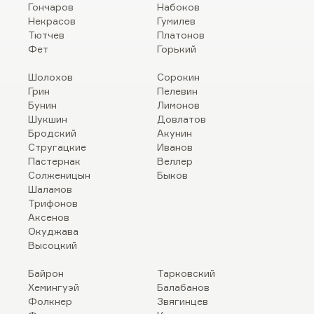
Гончаров
Набоков
Некрасов
Гумилев
Тютчев
Платонов
Фет
Горький
Шолохов
Сорокин
Грин
Пелевин
Бунин
Лимонов
Шукшин
Довлатов
Бродский
Акунин
Стругацкие
Иванов
Пастернак
Веллер
Солженицын
Быков
Шаламов
Трифонов
Аксенов
Окуджава
Высоцкий
Байрон
Тарковский
Хемингуэй
Балабанов
Фолкнер
Звягинцев