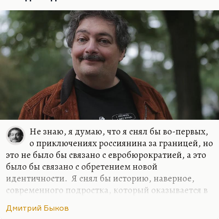
выступать. Мне вообще кажется, что время
эпических романов закончилось. Сегодня надо
писать…
Не знаю, я думаю, что я снял бы во-первых,
о приключениях россиянина за границей, но
это не было бы связано с евробюрократией, а это
было бы связано с обретением новой
идентичности. Я снял бы историю, наверное,
современного подростка, который оказывается в
трудном классе и пытается в нем завоевать,
Дмитрий Быков
отвоевать себе место. И я, наверное, снял бы