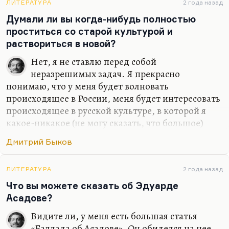
Небесной Родины я не предал –
ЛИТЕРАТУРА
2 года назад
Думали ли вы когда-нибудь полностью
Что нет, то нет.
проститься со старой культурой и
Земную предал неоднократно,
раствориться в новой?
И…
Нет, я не ставлю перед собой
неразрешимых задач. Я прекрасно
понимаю, что у меня будет волновать
происходящее в России, меня будет интересовать
происходящее в русской культуре, в которой я
какое-никакое (не могу сказать, что большое)
место все-таки занимаю. Какое-то занимаю,
Дмитрий Быков
безусловно. Сужу я об этом прежде всего по
реакции на меня американских друзей –
студентов, славистов. Так что нет, я не думал
ЛИТЕРАТУРА
2 года назад
бросить то, что я там прожил и то, что я там
Что вы можете сказать об Эдуарде
видел и сделал. Иной вопрос, что писать по-
Асадове?
английски я, конечно, буду. От этого никуда не
Видите ли, у меня есть большая статья
денешься. Писание на английском делает речь
«Баллада об Асадове». Он обиделся на нее,