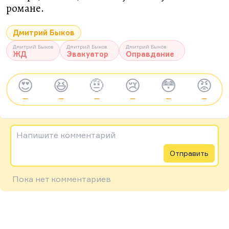
романе.
Дмитрий Быков
Дмитрий Быков
Дмитрий Быков
Дмитрий Быков
ЖД
Эвакуатор
Оправдание
😍
😆
🤨
😢
😳
😡
—
—
—
—
—
—
Напишите комментарий
Отправить
Пока нет комментариев