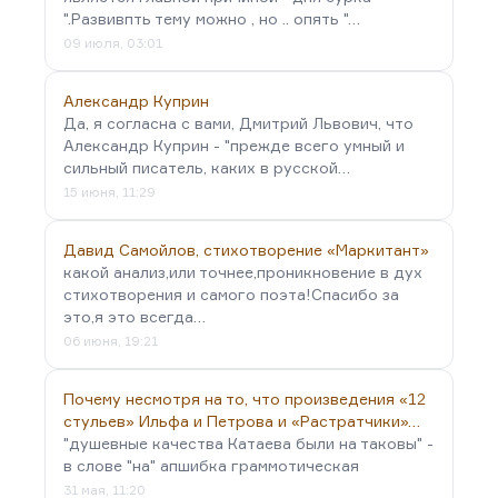
".Развивпть тему можно , но .. опять "…
09 июля, 03:01
Александр Куприн
Да, я согласна с вами, Дмитрий Львович, что
Александр Куприн - "прежде всего умный и
сильный писатель, каких в русской…
15 июня, 11:29
Давид Самойлов, стихотворение «Маркитант»
какой анализ,или точнее,проникновение в дух
стихотворения и самого поэта!Спасибо за
это,я это всегда…
06 июня, 19:21
Почему несмотря на то, что произведения «12
стульев» Ильфа и Петрова и «Растратчики»…
"душевные качества Катаева были на таковы" -
в слове "на" апшибка граммотическая
31 мая, 11:20