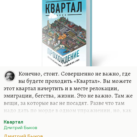
здесь, ровно с теми же грибами. Но проблема в
том, что до Чепелева час ехать, а иногда и два, в
пробках. А…
Конечно, стоит. Совершенно не важно, где
вы будете проходить «Квартал». Вы можете
этот квартал начертить и в месте релокации,
эмиграции, бегства, жизни. Это не важно. Там же
вещи, за которые вас не посадят. Разве что там
надо дать по морде в одном упражнении, но, как
выясняется в конце, давать не надо. «Квартал»
Квартал
ведь проходится с единственной целью –
Дмитрий Быков
вырваться из привычных связей.
Дмитрий Быков