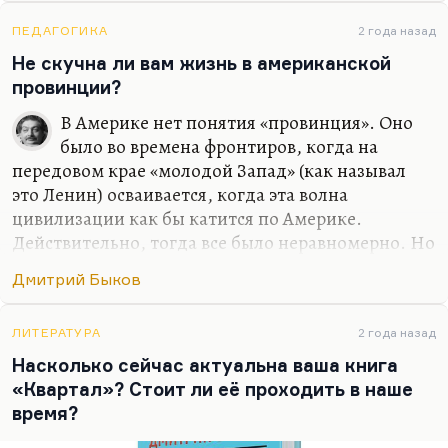
хорошую любовную историю… Я не вижу, к
сожалению, любовных историй в современной
ПЕДАГОГИКА
2 года назад
России в современном кино. Понимаете, всех
Не скучна ли вам жизнь в американской
ведь обычно занимает история гендерной
провинции?
идентичности, которая, по-моему, совсем
В Америке нет понятия «провинция». Оно
неинтересна. Людей занимает проблема как
было во времена фронтиров, когда на
совместить, условно говоря, секс и отношения.
передовом крае «молодой Запад» (как называл
Как в «Интиме», например: возможен ли секс
это Ленин) осваивается, когда эта волна
без…
цивилизации как бы катится по Америке.
Действительно, тогда все было неравномерно. Но
на самом деле, вот сейчас я живу в местности
Дмитрий Быков
примерно сельской. Стоит проехать три минуты,
я оказываюсь в абсолютно городском месте,
почти центре города. Соответственно, ощущения
ЛИТЕРАТУРА
2 года назад
провинции у меня нет потому, что я ведь всегда
Насколько сейчас актуальна ваша книга
жил, очень много времени проводил в Чепелеве,
«Квартал»? Стоит ли её проходить в наше
на даче своей. Или в «Березках», любимом
время?
пансионате. И у меня ровно такой же пейзаж