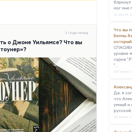
блркнул 
мог мне 
12 июля, 1
Что вы 
2 года назад
Беллы А
ать о Джоне Уильямсе? Что вы
который
СПАСИБО!
Стоунер»?
уровне я
сурка ".
"…
09 июля, 
Алексан
Да, я со
что Алек
умный и 
русской
15 июня, 1