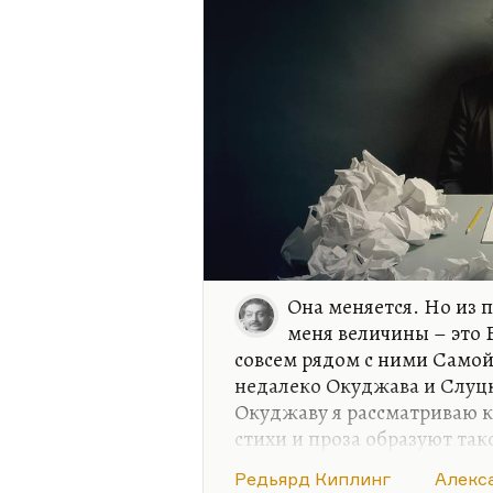
Она меняется. Но из 
меня величины – это Б
совсем рядом с ними Самой
недалеко Окуджава и Слуцк
Окуджаву я рассматриваю ка
стихи и проза образуют та
Видите, семерку только мог
Редьярд Киплинг
Алекс
люди, который я люблю кр