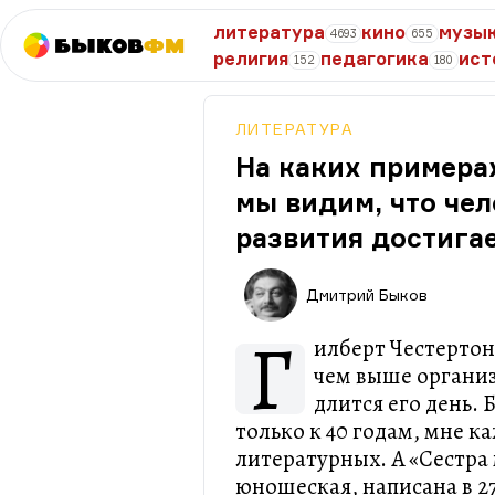
литература
кино
музы
4693
655
Быков
ФМ
религия
педагогика
ист
152
180
ЛИТЕРАТУРА
На каких примера
мы видим, что че
развития достига
Дмитрий Быков
Г
илберт Честертон
чем выше организ
длится его день.
только к 40 годам, мне к
литературных. А «Сестра
юношеская, написана в 27