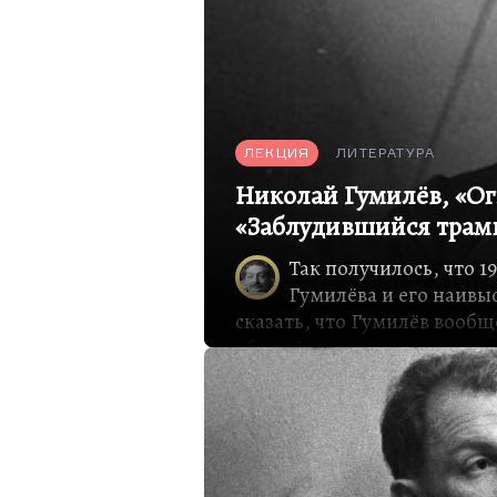
ЛЕКЦИЯ
ЛИТЕРАТУРА
Николай Гумилёв, «Ог
«Заблудившийся трам
Так получилось, что 
Гумилёва и его наивыс
сказать, что Гумилёв вообщ
убитый на взлёте, и это нав
страшном сбое божественн
то ли о каком-то божестве
непонятен.
Есть одна важная закономер
пишет главную книгу. Госп