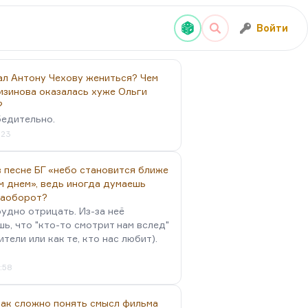
Войти
ал Антону Чехову жениться? Чем
изинова оказалась хуже Ольги
?
бедительно.
:23
 песне БГ «небо становится ближе
м днем», ведь иногда думаешь
наоборот?
удно отрицать. Из-за неё
ь, что "кто-то смотрит нам вслед"
ители или как те, кто нас любит).
4:58
так сложно понять смысл фильма