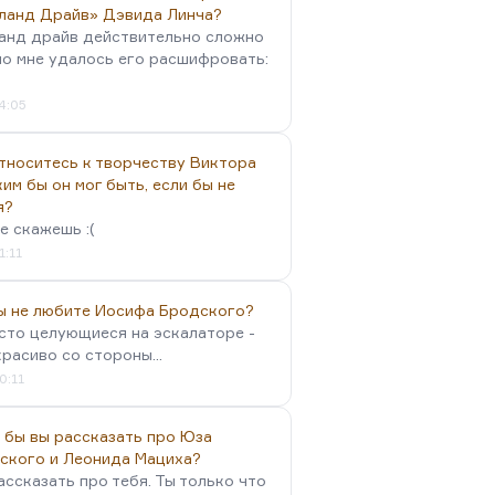
ланд Драйв» Дэвида Линча?
анд драйв действительно сложно
но мне удалось его расшифровать:
4:05
тноситесь к творчеству Виктора
им бы он мог быть, если бы не
я?
е скажешь :(
1:11
вы не любите Иосифа Бродского?
осто целующиеся на эскалаторе -
красиво со стороны...
0:11
 бы вы рассказать про Юза
ского и Леонида Мациха?
ассказать про тебя. Ты только что