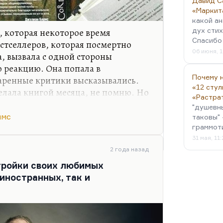
Давид С
«Маркит
какой ан
, которая некоторое время
дух стих
Спасибо 
естселлеров, которая посмертно
06 июня, 1
, вызвала с одной стороны
 реакцию. Она попала в
Почему н
даренные критики высказывались.
«12 стул
елала книгой месяца, не помню. Но
«Растра
и схлынула. Я почему помню? Как
"душевн
йклом Вахтелем, тогда заведующим
ямс
таковы" 
 там работал. И мы обсуждали
граммот
его прочли. И Вахтель сказал:
31 мая, 11
ет быть, лучшая книга о нашей
2 года назад
а, какая трагическая!»
. Он, хотя и
 тройки своих любимых
 иностранных, так и