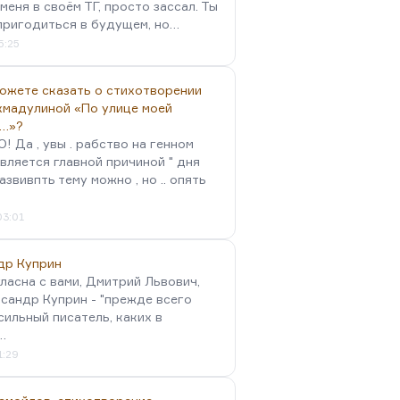
меня в своём ТГ, просто зассал. Ты
пригодиться в будущем, но…
5:25
можете сказать о стихотворении
хмадулиной «По улице моей
…»?
 Да , увы . рабство на генном
вляется главной причиной " дня
Развивпть тему можно , но .. опять
03:01
др Куприн
гласна с вами, Дмитрий Львович,
сандр Куприн - "прежде всего
сильный писатель, каких в
…
1:29