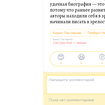
удачная биография — это
потому что раннее разви
авторы находили себя в 
начинали писать в зрелос
Борис Пастернак
Гилберт Ч
Борис Пастернак
Сестра моя — жизнь
😍
😆

—
—
—
Напишите комментарий
Пока нет комментариев