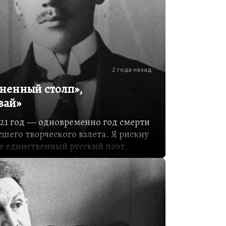
2 года назад
ненный столп»,
вай»
1921 год ― одновременно год смерти
шего творческого взлета. Я рискну
е единственный русский поэт,
одит на мысль то ли о каком-то
ой программы, что тоже возможно,
нном умысле, который мне пока
ность: автора не убивают, пока он
одь ― читатель, ему нужна эта