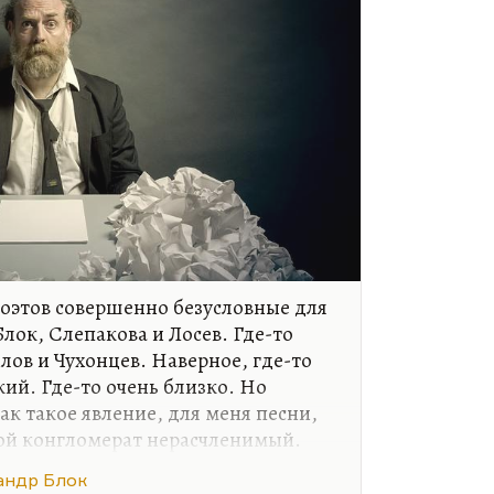
поэтов совершенно безусловные для
лок, Слепакова и Лосев. Где-то
лов и Чухонцев. Наверное, где-то
ий. Где-то очень близко. Но
к такое явление, для меня песни,
кой конгломерат нерасчленимый.
у назвать. Но в самом первом ряду
андр Блок
овной, нерасторжимой любовью.