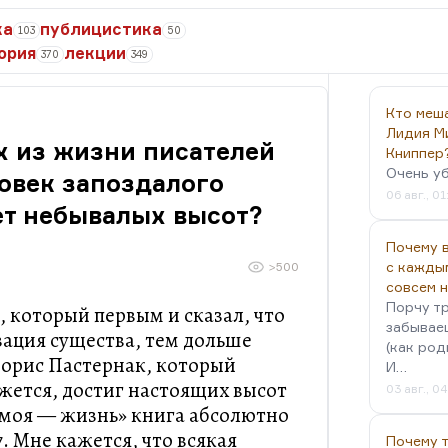
ка
публицистика
103
50
ория
лекции
370
349
Кто меш
Лидия М
х из жизни писателей
Книппер
Очень у
ловек запоздалого
06 авг., 01
ет небывалых высот?
Почему в
с кажды
>500
совсем 
Порчу тр
, который первым и сказал, что
забываеш
ация существа, тем дольше
(как род
 Борис Пастернак, который
И…
ажется, достиг настоящих высот
03 авг., 0
 моя — жизнь» книга абсолютно
. Мне кажется, что всякая
Почему 