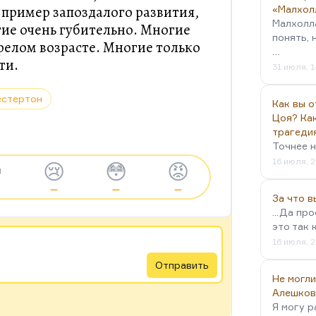
 пример запоздалого развития,
«Малхол
Малхолл
тие очень губительно. Многие
понять, 
зрелом возрасте. Многие только
…
ти.
31 июля, 1
естертон
Как вы о
Цоя? Как
трагеди
Точнее н
16 июля, 2

😢
😳
😡
—
—
—
За что 
...Да пр
это так 
16 июля, 2
Отправить
Не могли
Алешков
Я могу р