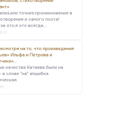
амойлов, стихотворение
ант»
ализ,или точнее,проникновение в
отворения и самого поэта!
за это,я это всегда…
9:21
есмотря на то, что произведения
ьев» Ильфа и Петрова и
тчики»…
ые качества Катаева были на
- в слове "на" апшибка
ическая
:20