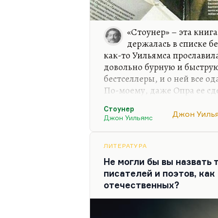
«Стоунер» – эта книга
держалась в списке б
как-то Уильямса прославила
довольно бурную и быструю
бестселлеры, и о ней все о
По-моему, даже Опра ее сд
эта мода 2015 года так же 
Стоунер
раз мы тогда обедали с Ма
Джон Уиль
Джон Уильямс
кафедрой в Принстоне, а я
«Стоунера», оба только что 
«Какая прекрасная книга, мож
ЛИТЕРАТУРА
профессии, какая слезная книг
Не могли бы вы назвать
специалист в основном по…
писателей и поэтов, как
отечественных?