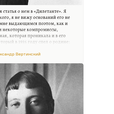
 статья о нем в «Дилетанте». Я
ого, я не вижу оснований его не
 мне выдающимся поэтом, как и
ли некоторые компромиссы,
ая, которая проникала и в его
торый в 1935 году спел о родине:
ксандр Вертинский
 вкусом. Человек, который
локаднице Берггольц (Ахматова
 рассказывал, что только
щему любить родину, – у него со…