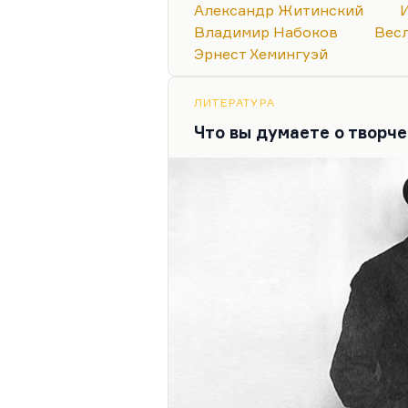
Александр Житинский
Блок, Слепакова и Лосев. Н
Владимир Набоков
Вес
Мне при первом знакомстве
Эрнест Хемингуэй
любимыми поэтами должны
Насчет Блока – да, говорю, 
ЛИТЕРАТУРА
Мандельштама – не знаю. 
Что вы думаете о творч