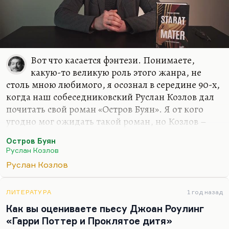
Вот что касается фэнтези. Понимаете,
какую-то великую роль этого жанра, не
столь мною любимого, я осознал в середине 90-х,
когда наш собеседниковский Руслан Козлов дал
почитать свой роман «Остров Буян». Я от кого
угодно мог ожидать такой роман, но Козлов –
известный политический журналист, он
Остров Буян
редактировал «Смену» ленинградскую, он автор
Руслан Козлов
первой публикации о «Митьках», он и открыл их
Руслан Козлов
как течение. Он был автором первого ответа
Нине Андреевой на «Не могу поступиться
принципами». Когда все замерли, думая, что это
ЛИТЕРАТУРА
1 год назад
произошел поворот в правительстве, а вот Козлов
Как вы оцениваете пьесу Джоан Роулинг
взял и написал очень резкую и язвительную
«Гарри Поттер и Проклятое дитя»