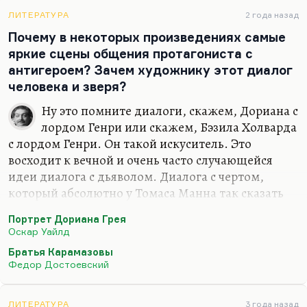
безусловно, и не только «Любовница
Витгентшейна», но и так называемый
ЛИТЕРАТУРА
2 года назад
«Последний роман».
Почему в некоторых произведениях самые
яркие сцены общения протагониста с
антигероем? Зачем художнику этот диалог
человека и зверя?
Ну это помните диалоги, скажем, Дориана с
лордом Генри или скажем, Бэзила Холварда
с лордом Генри. Он такой искуситель. Это
восходит к вечной и очень часто случающейся
идеи диалога с дьяволом. Диалога с чертом,
который абсолютно у Томаса Манна так сказать
списан с диалога Ивана Карамазова с чертом. Там
Портрет Дориана Грея
ну просто сознательные заимствования иногда.
Оскар Уайлд
Иногда сознательные, иногда думаю,
Братья Карамазовы
бессознательные. Они составляют две трети этого
Федор Достоевский
разговора. Диалог с дьяволом — диалог с
искусителем, это очень распространенный прием.
ЛИТЕРАТУРА
3 года назад