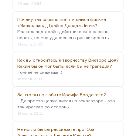
03 авг., 04:58
Почему так сложно понять смысл фильма
«Малхолланд Драйв» Дэвида Линча?
Малхолланд драйв действительно сложно
понять, но мне удалось его расшифровать:…
31 июля, 14:05
Как вы относитесь к творчеству Виктора Цоя?
Каким бы он мог быть, если бы не трагедия?
Точнее не скажешь :(
16 июля, 21:11
За что вы не любите Иосифа Бродского?
...Да просто целующиеся на эскалаторе - это
так красиво со стороны...
16 июля, 20:11
Не могли бы вы рассказать про Юза
Алешковского и Леонида Мациха?