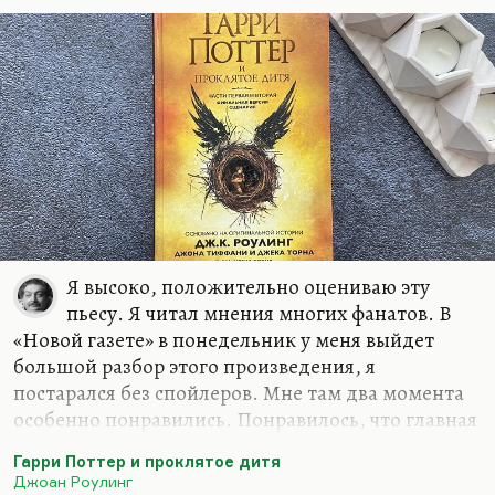
статью «Не могу молчать».
Я знал его как очень сильного публициста. Он
замечательно писал,…
Я высоко, положительно оцениваю эту
пьесу. Я читал мнения многих фанатов. В
«Новой газете» в понедельник у меня выйдет
большой разбор этого произведения, я
постарался без спойлеров. Мне там два момента
особенно понравились. Понравилось, что главная
злодейка — всё-таки женщина. Этого со времён
Гарри Поттер и проклятое дитя
Миледи не было. Не сочтите это за спойлер, это
Джоан Роулинг