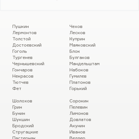
Пушкин
Чехов
Лермонтов
Лесков
Толстой
Куприн
Достоевский
Маяковский
Гоголь
Блок
Тургенев
Булгаков
Чернышевский
Мандельштам
Гончаров
Набоков
Некрасов
Гумилев
Тютчев
Платонов
Фет
Горький
Шолохов
Сорокин
Грин
Пелевин
Бунин
Лимонов
Шукшин
Довлатов
Бродский
Акунин
Стругацкие
Иванов
Пастернак
Веллер