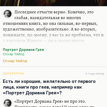
Последнее отчасти верно. Конечно, это
слабая, назидательная во многих
отношениях книга, но она сильная, во-первых,
художественно, изобразительно. А во-вторых,
понимаете, по-моему, у вас та же проблема, что и
с доктором Живаго — вы в сказке ищете
художественную достоверность, от сказки
Портрет Дориана Грея
просите реализма, а этого не надо, этого не
Оскар Уайлд
бывает. Она наивная? Да. Но без сказки,
Оскар Уайлд
наверное, без этой простоты, без этого
примитива не были бы разрешены
художественные задачи, которые Уайльд перед
ЛИТЕРАТУРА
4 года назад
собой ставит в «Портрете Дориана Грея». А эти
Есть ли хорошие, желательно от первого
художественные задачи только в сказке и
лица, книги про геев, например как
возможны. Обозначить связь между этикой и
«Портрет Дориана Грея»?
эстетикой — это столь фундаментальная
«Портрет Дориана Грея» не про это.
проблема, что только в сказке она может…
Понимаете, какое дело? У меня одна из