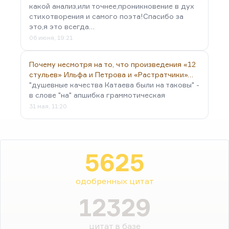
какой анализ,или точнее,проникновение в дух
стихотворения и самого поэта!Спасибо за
это,я это всегда…
06 июня, 19:21
Почему несмотря на то, что произведения «12
стульев» Ильфа и Петрова и «Растратчики»…
"душевные качества Катаева были на таковы" -
в слове "на" апшибка граммотическая
31 мая, 11:20
5625
одобренных цитат
12329
цитат в базе