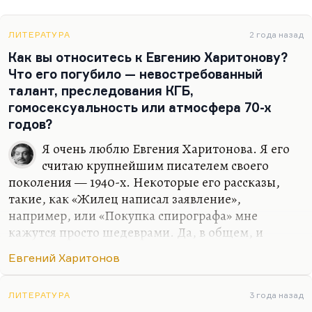
ЛИТЕРАТУРА
2 года назад
Как вы относитесь к Евгению Харитонову?
Что его погубило — невостребованный
талант, преследования КГБ,
гомосексуальность или атмосфера 70-х
годов?
Я очень люблю Евгения Харитонова. Я его
считаю крупнейшим писателем своего
поколения — 1940-х. Некоторые его рассказы,
такие, как «Жилец написал заявление»,
например, или «Покупка спирографа» мне
кажутся просто шедеврами. Да, в общем, и
многие его стихи, и его пьесы, и некоторые
Евгений Харитонов
монологи типа «Мы гибельные цветы». Нет, это
блистательно. И мне, честно говоря, совершенно
неважно, делал ли он темой своих лирических
ЛИТЕРАТУРА
3 года назад