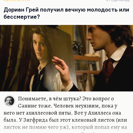
хорошо преподавали, у нас Ванникова вела
зарубежку, и Гофман у нас прекрасно подавался
Дориан Грей получил вечную молодость или
на…
бессмертие?
Понимаете, в чём штука? Это вопрос о
Санине тоже. Человек неуязвим, пока у
него нет ахиллесовой пяты. Вот у Ахиллеса она
была. У Зигфрида был этот кленовый листок (или
листок не помню чего уж), который попал ему на