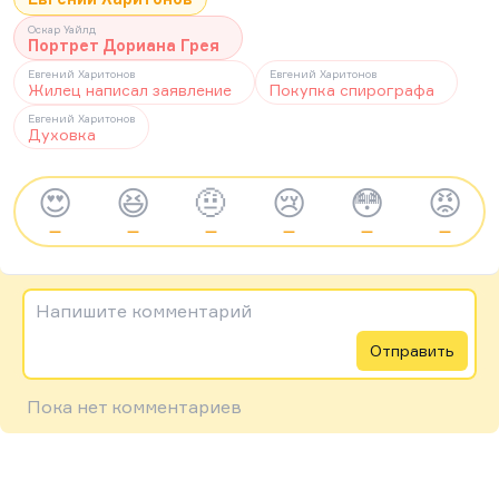
Оскар Уайлд
Портрет Дориана Грея
Евгений Харитонов
Евгений Харитонов
Жилец написал заявление
Покупка спирографа
Евгений Харитонов
Духовка
😍
😆
🤨
😢
😳
😡
—
—
—
—
—
—
Напишите комментарий
Отправить
Пока нет комментариев