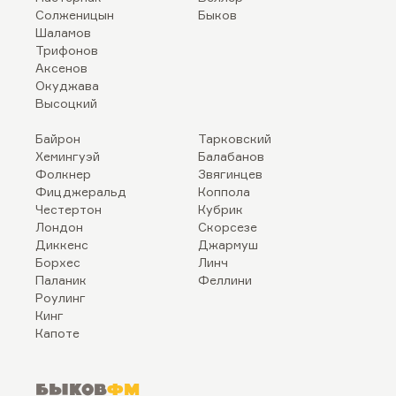
Солженицын
Быков
Шаламов
Трифонов
Аксенов
Окуджава
Высоцкий
Байрон
Тарковский
Хемингуэй
Балабанов
Фолкнер
Звягинцев
Фицджеральд
Коппола
Честертон
Кубрик
Лондон
Скорсезе
Диккенс
Джармуш
Борхес
Линч
Паланик
Феллини
Роулинг
Кинг
Капоте
Быков
ФМ