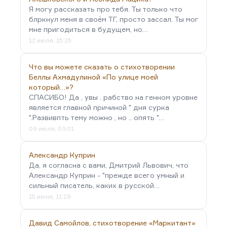
Я могу рассказать про тебя. Ты только что
блркнул меня в своём ТГ, просто зассал. Ты мог
мне пригодиться в будущем, но…
12 июля, 15:25
Что вы можете сказать о стихотворении
Беллы Ахмадулиной «По улице моей
который…»?
СПАСИБО! Да , увы . рабство на генном уровне
является главной причиной " дня сурка
".Развивпть тему можно , но .. опять "…
09 июля, 03:01
Александр Куприн
Да, я согласна с вами, Дмитрий Львович, что
Александр Куприн - "прежде всего умный и
сильный писатель, каких в русской…
15 июня, 11:29
Давид Самойлов, стихотворение «Маркитант»