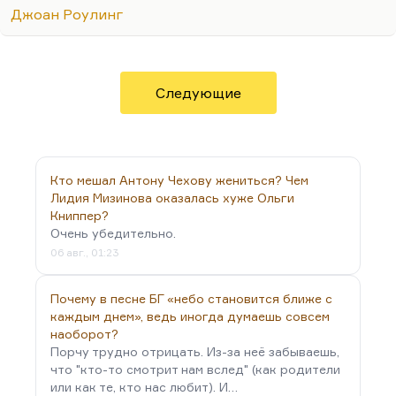
для меня важно. Ну и потом, какие спойлеры?
Джоан Роулинг
Всё это давно напечатано в Сети.
Что касается второго важного для меня открытия.
Там потрясающе дана тема родительского
бессилия, когда ты понимаешь, что ты хочешь
Следующие
мальчика своего или девочку защитить от боли, а
Дамблдор с портрета отвечает: «Боль должна
прийти. И она придёт». И тогда почти
буквально…
Кто мешал Антону Чехову жениться? Чем
Лидия Мизинова оказалась хуже Ольги
Книппер?
Очень убедительно.
06 авг., 01:23
Почему в песне БГ «небо становится ближе с
каждым днем», ведь иногда думаешь совсем
наоборот?
Порчу трудно отрицать. Из-за неё забываешь,
что "кто-то смотрит нам вслед" (как родители
или как те, кто нас любит). И…