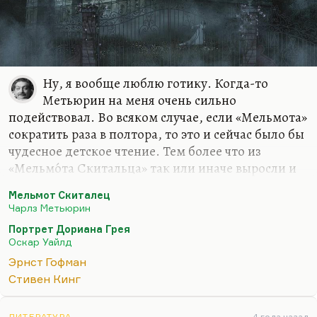
Ну, я вообще люблю готику. Когда-то
Метьюрин на меня очень сильно
подействовал. Во всяком случае, если «Мельмота»
сократить раза в полтора, то это и сейчас было бы
чудесное детское чтение. Тем более что из
«Мельмо́та Скитальца» так или иначе выросли и
Стивенсон, и Уайльд. Это очень интересный
Мельмот Скиталец
герой (Мельмот), тоже очень амбивалентный,
Чарлз Метьюрин
сложный и проклятый — и вместе с тем,
Портрет Дориана Грея
безусловно, незаурядный, умный, страдающий,
Оскар Уайлд
более интересный, рискну сказать, чем Медард у
Эрнст Гофман
Гофмана. Хотя и «Эликсиры сатаны» на меня
Стивен Кинг
когда-то, вот на втором курсе, произвели
впечатление колоссальное. Тем более у нас
ЛИТЕРАТУРА
4 года назад