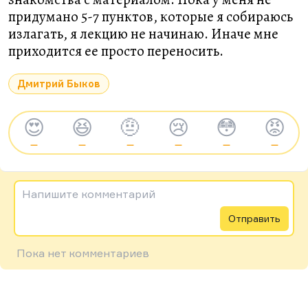
придумано 5-7 пунктов, которые я собираюсь
излагать, я лекцию не начинаю. Иначе мне
приходится ее просто переносить.
Дмитрий Быков
😍
😆
🤨
😢
😳
😡
—
—
—
—
—
—
Напишите комментарий
Отправить
Пока нет комментариев