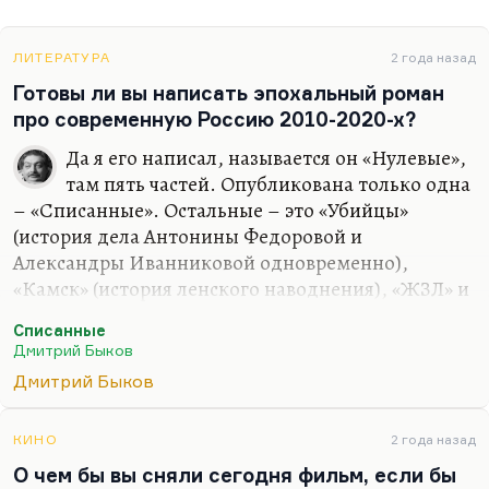
ЛИТЕРАТУРА
2 года назад
Готовы ли вы написать эпохальный роман
про современную Россию 2010-2020-х?
Да я его написал, называется он «Нулевые»,
там пять частей. Опубликована только одна
– «Списанные». Остальные – это «Убийцы»
(история дела Антонины Федоровой и
Александры Иванниковой одновременно),
«Камск» (история ленского наводнения), «ЖЗЛ» и
«Американец» (история того же героя Сергея
Списанные
Свиридова, который возвращается из
Дмитрий Быков
эмиграции). Десять-пятнадцать лет нам
Дмитрий Быков
происходит действие. Но я не хочу его печатать;
более того, я не уверен, что его надо печатать.
КИНО
2 года назад
Понимаете, в чем дело? Писать эпохальный
О чем бы вы сняли сегодня фильм, если бы
роман хорошо, когда есть эпохальное время на