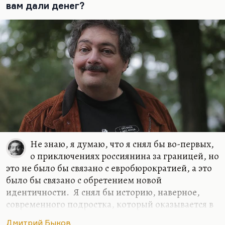
вам дали денег?
дворе. Сегодня это не тот жанр, в котором надо
выступать. Мне вообще кажется, что время
эпических романов закончилось. Сегодня надо
писать…
Не знаю, я думаю, что я снял бы во-первых,
о приключениях россиянина за границей, но
это не было бы связано с евробюрократией, а это
было бы связано с обретением новой
идентичности. Я снял бы историю, наверное,
современного подростка, который оказывается в
трудном классе и пытается в нем завоевать,
Дмитрий Быков