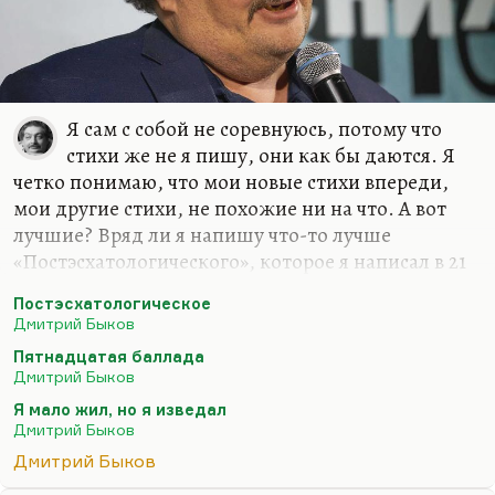
Я сам с собой не соревнуюсь, потому что
стихи же не я пишу, они как бы даются. Я
четко понимаю, что мои новые стихи впереди,
мои другие стихи, не похожие ни на что. А вот
лучшие? Вряд ли я напишу что-то лучше
«Постэсхатологического», которое я написал в 21
год («Наше свято место отныне пусто…»), вряд ли
Постэсхатологическое
я напишу что-то лучше «Пятнадцатой баллады»
Дмитрий Быков
(«Если б был я Дэн Браун…») или моего самого
Пятнадцатая баллада
любимого стихотворения – «Сказки о рыбаке и
Дмитрий Быков
рыбке»… Вообще, лучшее стихотворение мое
Я мало жил, но я изведал
звучит так:
Дмитрий Быков
Я мало жил, но я изведал
Дмитрий Быков
И тьму, и свет.