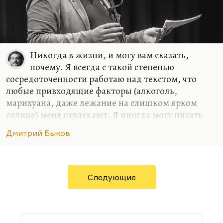
Никогда в жизни, и могу вам сказать,
почему. Я всегда с такой степенью
сосредоточенности работаю над текстом, что
любые привходящие факторы (алкоголь,
марихуана, даже лежание на слишком ярком
солнце) меня отвлекают. Я иногда могу писать
стихи в совершенно не располагающей к этому
Дмитрий Быков
обстановке, как было в армии. Там с какой-то
дополнительной силой вырывалось, может быть,
на внутреннем протесте. Либо в условиях
умеренного, неприхотливого, но все-таки
Следующие
комфорта. Мне, в общем, не нравится, когда меня
отвлекают.
Марихуана – дело не в пропаганде наркотиков.