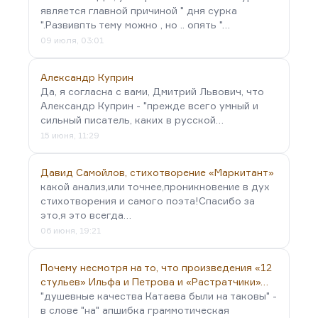
является главной причиной " дня сурка
".Развивпть тему можно , но .. опять "…
09 июля, 03:01
Александр Куприн
Да, я согласна с вами, Дмитрий Львович, что
Александр Куприн - "прежде всего умный и
сильный писатель, каких в русской…
15 июня, 11:29
Давид Самойлов, стихотворение «Маркитант»
какой анализ,или точнее,проникновение в дух
стихотворения и самого поэта!Спасибо за
это,я это всегда…
06 июня, 19:21
Почему несмотря на то, что произведения «12
стульев» Ильфа и Петрова и «Растратчики»…
"душевные качества Катаева были на таковы" -
в слове "на" апшибка граммотическая