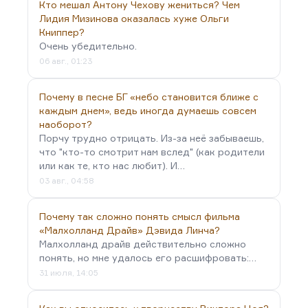
Но марихуана меняет характер мышления. Она
Кто мешал Антону Чехову жениться? Чем
заметно снижает вашу собственную критичность.
Лидия Мизинова оказалась хуже Ольги
Книппер?
И при таком подходе, мне кажется, даже в…
Очень убедительно.
06 авг., 01:23
Почему в песне БГ «небо становится ближе с
каждым днем», ведь иногда думаешь совсем
наоборот?
Порчу трудно отрицать. Из-за неё забываешь,
что "кто-то смотрит нам вслед" (как родители
или как те, кто нас любит). И…
03 авг., 04:58
Почему так сложно понять смысл фильма
«Малхолланд Драйв» Дэвида Линча?
Малхолланд драйв действительно сложно
понять, но мне удалось его расшифровать:…
31 июля, 14:05