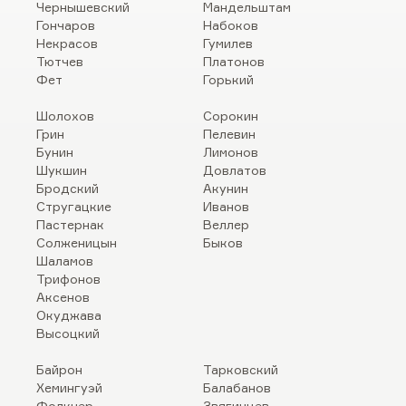
Чернышевский
Мандельштам
Гончаров
Набоков
Некрасов
Гумилев
Тютчев
Платонов
Фет
Горький
Шолохов
Сорокин
Грин
Пелевин
Бунин
Лимонов
Шукшин
Довлатов
Бродский
Акунин
Стругацкие
Иванов
Пастернак
Веллер
Солженицын
Быков
Шаламов
Трифонов
Аксенов
Окуджава
Высоцкий
Байрон
Тарковский
Хемингуэй
Балабанов
Фолкнер
Звягинцев