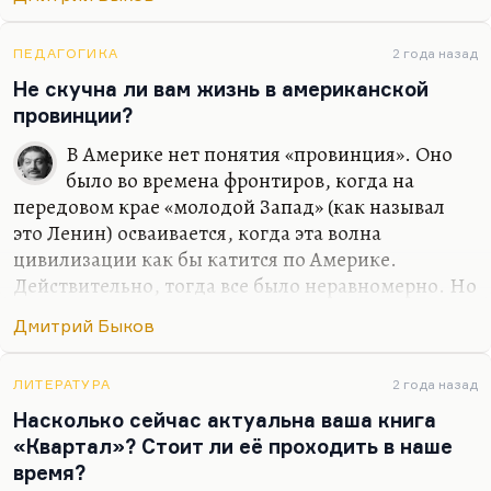
отвоевать себе место. И я, наверное, снял бы
хорошую любовную историю… Я не вижу, к
сожалению, любовных историй в современной
ПЕДАГОГИКА
2 года назад
России в современном кино. Понимаете, всех
Не скучна ли вам жизнь в американской
ведь обычно занимает история гендерной
провинции?
идентичности, которая, по-моему, совсем
В Америке нет понятия «провинция». Оно
неинтересна. Людей занимает проблема как
было во времена фронтиров, когда на
совместить, условно говоря, секс и отношения.
передовом крае «молодой Запад» (как называл
Как в «Интиме», например: возможен ли секс
это Ленин) осваивается, когда эта волна
без…
цивилизации как бы катится по Америке.
Действительно, тогда все было неравномерно. Но
на самом деле, вот сейчас я живу в местности
Дмитрий Быков
примерно сельской. Стоит проехать три минуты,
я оказываюсь в абсолютно городском месте,
почти центре города. Соответственно, ощущения
ЛИТЕРАТУРА
2 года назад
провинции у меня нет потому, что я ведь всегда
Насколько сейчас актуальна ваша книга
жил, очень много времени проводил в Чепелеве,
«Квартал»? Стоит ли её проходить в наше
на даче своей. Или в «Березках», любимом
время?