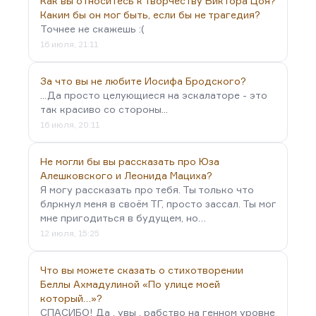
Как вы относитесь к творчеству Виктора Цоя?
Каким бы он мог быть, если бы не трагедия?
Точнее не скажешь :(
16 июля, 21:11
За что вы не любите Иосифа Бродского?
...Да просто целующиеся на эскалаторе - это
так красиво со стороны...
16 июля, 20:11
Не могли бы вы рассказать про Юза
Алешковского и Леонида Мациха?
Я могу рассказать про тебя. Ты только что
блркнул меня в своём ТГ, просто зассал. Ты мог
мне пригодиться в будущем, но…
12 июля, 15:25
Что вы можете сказать о стихотворении
Беллы Ахмадулиной «По улице моей
который…»?
СПАСИБО! Да , увы . рабство на генном уровне