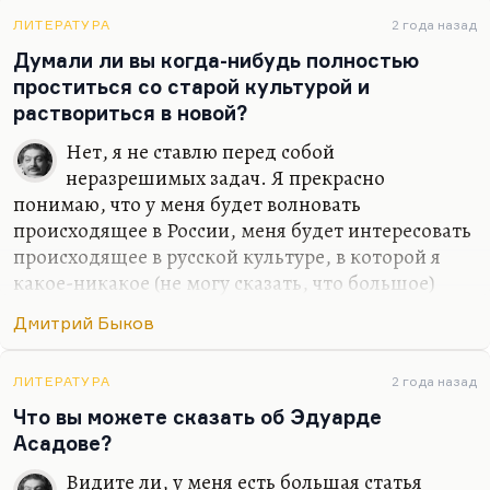
Небесной Родины я не предал –
ЛИТЕРАТУРА
2 года назад
Думали ли вы когда-нибудь полностью
Что нет, то нет.
проститься со старой культурой и
Земную предал неоднократно,
раствориться в новой?
И…
Нет, я не ставлю перед собой
неразрешимых задач. Я прекрасно
понимаю, что у меня будет волновать
происходящее в России, меня будет интересовать
происходящее в русской культуре, в которой я
какое-никакое (не могу сказать, что большое)
место все-таки занимаю. Какое-то занимаю,
Дмитрий Быков
безусловно. Сужу я об этом прежде всего по
реакции на меня американских друзей –
студентов, славистов. Так что нет, я не думал
ЛИТЕРАТУРА
2 года назад
бросить то, что я там прожил и то, что я там
Что вы можете сказать об Эдуарде
видел и сделал. Иной вопрос, что писать по-
Асадове?
английски я, конечно, буду. От этого никуда не
Видите ли, у меня есть большая статья