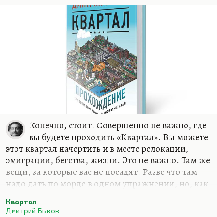
пансионате. И у меня ровно такой же пейзаж
здесь, ровно с теми же грибами. Но проблема в
том, что до Чепелева час ехать, а иногда и два, в
пробках. А…
Конечно, стоит. Совершенно не важно, где
вы будете проходить «Квартал». Вы можете
этот квартал начертить и в месте релокации,
эмиграции, бегства, жизни. Это не важно. Там же
вещи, за которые вас не посадят. Разве что там
надо дать по морде в одном упражнении, но, как
выясняется в конце, давать не надо. «Квартал»
Квартал
ведь проходится с единственной целью –
Дмитрий Быков