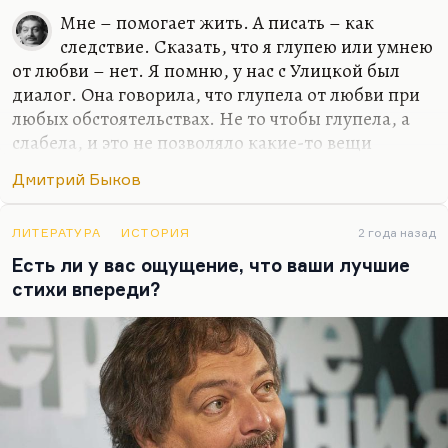
Мне – помогает жить. А писать – как
следствие. Сказать, что я глупею или умнею
от любви – нет. Я помню, у нас с Улицкой был
диалог. Она говорила, что глупела от любви при
любых обстоятельствах. Не то чтобы глупела, а
слабела, и это не позволяло какие-то вещи
додумывать и договаривать до конца. Но у меня
Дмитрий Быков
все-таки этого нет, для меня любовь – это формат
общения. И всегда так получилось, если искать
какую-то общую черту у моих жен или тех
ЛИТЕРАТУРА
ИСТОРИЯ
2 года назад
женщин, с которыми у меня были долгие и
Есть ли у вас ощущение, что ваши лучшие
счастливые отношения, – это были женщины, с
стихи впереди?
которыми мне нравилось разговаривать, в
которых я находил не эхо, а именно гениальный
ответ, додумывание такое.
Иной раз Катька что-нибудь такое скажет, и
жить хочется. Что-нибудь…