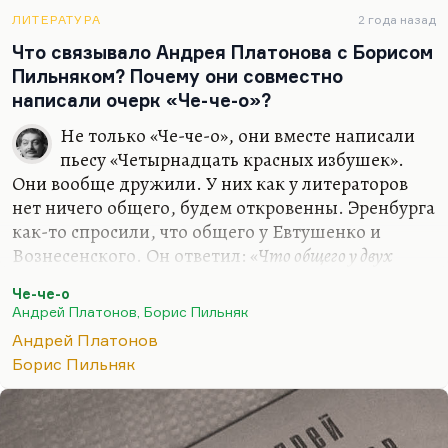
уважал по-настоящему – Селина, Музиля и
Платонова. Относительно Селина и Платонова я
ЛИТЕРАТУРА
2 года назад
это…
Что связывало Андрея Платонова с Борисом
Пильняком? Почему они совместно
написали очерк «Че-че-о»?
Не только «Че-че-о», они вместе написали
пьесу «Четырнадцать красных избушек».
Они вообще дружили. У них как у литераторов
нет ничего общего, будем откровенны. Эренбурга
как-то спросили, что общего у Евтушенко и
Вознесенского. Он ответил: «
Что общего у двух
ночных путников, которых привязали разбойники к
Че-че-о
дереву? Дерево у них общее»
. У них общее было то,
Андрей Платонов, Борис Пильняк
что их травили. А в остальном, конечно, Пильняк
Андрей Платонов
― гораздо менее глубокий писать, в нем нет того
Борис Пильняк
языкового чуда, хотя он хороший писатель,
настоящий.
Что связывает Платонова вообще с русской