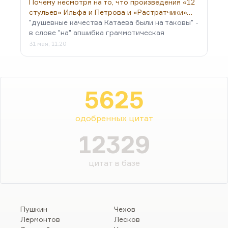
Почему несмотря на то, что произведения «12
стульев» Ильфа и Петрова и «Растратчики»…
"душевные качества Катаева были на таковы" -
в слове "на" апшибка граммотическая
31 мая, 11:20
5625
одобренных цитат
12329
цитат в базе
Пушкин
Чехов
Лермонтов
Лесков