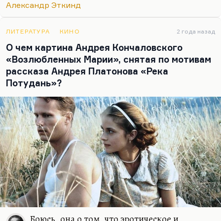
Александр Эткинд
и не женщина, поэтому Катьку убивают в
«Двенадцати». Убийство женщины — это та
жертва, которую необходимо принести, потому
ЛИТЕРАТУРА
КИНО
2 года назад
что пол —…
О чем картина Андрея Кончаловского
«Возлюбленных Марии», снятая по мотивам
рассказа Андрея Платонова «Река
Потудань»?
Боюсь, она о том, что эротическое и