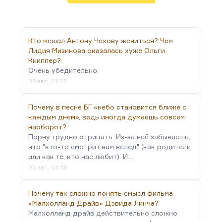
Кто мешал Антону Чехову жениться? Чем
Лидия Мизинова оказалась хуже Ольги
Книппер?
Очень убедительно.
06 авг., 01:23
Почему в песне БГ «небо становится ближе с
каждым днем», ведь иногда думаешь совсем
наоборот?
Порчу трудно отрицать. Из-за неё забываешь,
что "кто-то смотрит нам вслед" (как родители
или как те, кто нас любит). И…
03 авг., 04:58
Почему так сложно понять смысл фильма
«Малхолланд Драйв» Дэвида Линча?
Малхолланд драйв действительно сложно