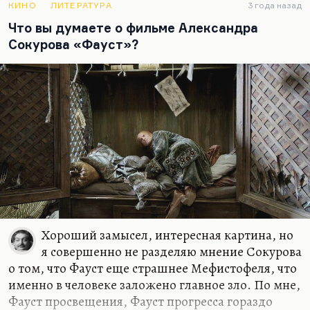
Фауст еще хуже Мефистофеля), которые мне
КИНО
ЛИТЕРАТУРА
3 года назад
очень понравились, в отличие, скажем, от «Спаси
Что вы думаете о фильме Александра
и сохрани», которое мне не понравилось…
Сокурова «Фауст»?
Хороший замысел, интересная картина, но
я совершенно не разделяю мнение Сокурова
о том, что Фауст еще страшнее Мефистофеля, что
именно в человеке заложено главное зло. По мне,
Фауст просвещения, Фауст прогресса гораздо