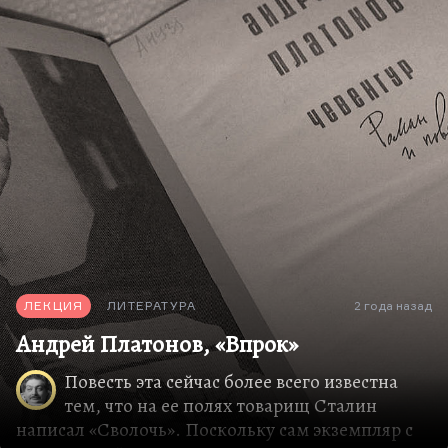
классической литературой? Чувство глубокого
коллективного бессознательного,
неформулируемого. Народ хочет превратиться в
плазму,…
ЛЕКЦИЯ
ЛИТЕРАТУРА
2 года назад
Андрей Платонов, «Впрок»
Повесть эта сейчас более всего известна
тем, что на ее полях товарищ Сталин
написал «Сволочь». Поскольку сам экземпляр с