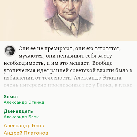
Они ее не презирают, они ею тяготятся,
мучаются, они ненавидят себя за эту
необходимость, и им это мешает. Вообще
утопическая идея ранней советской власти была в
избавлении от телесности. Александр Эткинд
очень интересно прослеживает ее у Блока, в главе
из «Хлыста», там подробно разбирается статья
Хлыст
Блока о Катилине и объясняется, почему в этом
Александр Эткинд
стихотворении цитируется катулловский «Аттис»
Двенадцать
об оскоплении. Мысль Эткинда сводится к тому,
Александр Блок
что для Блока женщина — это напоминание о
Александр Блок
смерти, плотская сторона любви — напоминание
Андрей Платонов
о смерти, поэтому Христос для Блока не мужчина