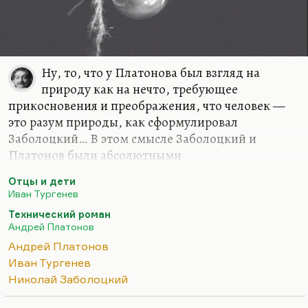
Ну, то, что у Платонова был взгляд на
природу как на нечто, требующее
прикосновения и преображения, что человек —
это разум природы, как сформулировал
Заболоцкий… В этом смысле Заболоцкий и
Платонов были абсолютными
единомышленниками.
Отцы и дети
И кстати, великое дело сделал бы тот, кто
Иван Тургенев
написал бы хорошую работу, сравнивающую
Технический роман
мировоззрение Платонова и Заболоцкого —
Андрей Платонов
людей необычайно близких. Незнакомых,
Андрей Платонов
никогда не пересекавшихся, но, безусловно,
Иван Тургенев
наследовавших (каждый по-своему) русскому
Николай Заболоцкий
космизму. Это безумно интересно. Оба, кстати,