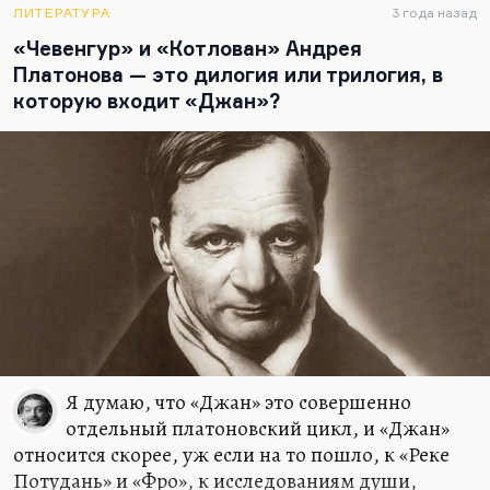
верили в бессмертие.
ЛИТЕРАТУРА
3 года назад
«Чевенгур» и «Котлован» Андрея
Платонова — это дилогия или трилогия, в
которую входит «Джан»?
Я думаю, что «Джан» это совершенно
отдельный платоновский цикл, и «Джан»
относится скорее, уж если на то пошло, к «Реке
Потудань» и «Фро», к исследованиям души,