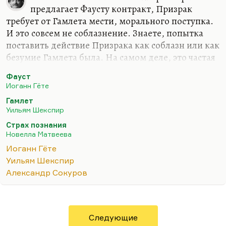
предлагает Фаусту контракт, Призрак
требует от Гамлета мести, морального поступка.
И это совсем не соблазнение. Знаете, попытка
поставить действие Призрака как соблазн или как
безумие Гамлета была. На самом деле, это частая
довольно концепция. Но это всего лишь бегство
Фауст
от морального императива. Скажем так, Призрак
Иоганн Гёте
— это не более чем совесть. А Фауст сталкивается
Гамлет
с бессовестностью. Мефистофель — это
Уильям Шекспир
персонификация бессовестности, моральной
Страх познания
распущенности.
«Я избавлю тебя от химеры
Новелла Матвеева
совести».
Иоганн Гёте
Кстати, люди, которые пишут о некоей
Уильям Шекспир
натянутости сравнения Фауста с советскими
Александр Сокуров
учеными, посмотрите фильм Сокурова. Я думаю,
что это сравнение…
Следующие