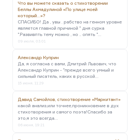
Что вы можете сказать о стихотворении
Беллы Ахмадулиной «По улице моей
который…»?
СПАСИБО! Да , увы . рабство на генном уровне
является главной причиной " дня сурка
".Развивпть тему можно , но .. опять "…
09 июля, 03:01
Александр Куприн
Да, я согласна с вами, Дмитрий Львович, что
Александр Куприн - "прежде всего умный и
сильный писатель, каких в русской…
15 июня, 11:29
Давид Самойлов, стихотворение «Маркитант»
какой анализ,или точнее,проникновение в дух
стихотворения и самого поэта!Спасибо за
это,я это всегда…
06 июня, 19:21