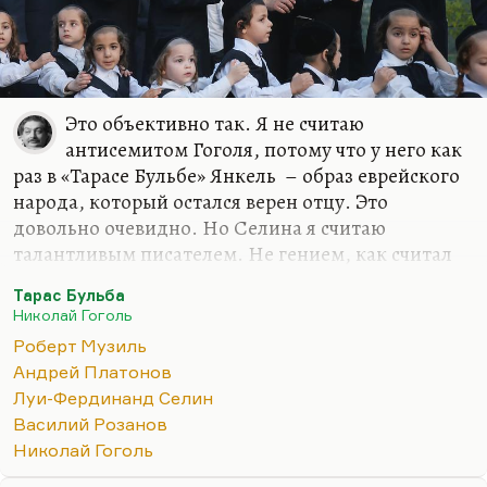
Это объективно так. Я не считаю
антисемитом Гоголя, потому что у него как
раз в «Тарасе Бульбе» Янкель – образ еврейского
народа, который остался верен отцу. Это
довольно очевидно. Но Селина я считаю
талантливым писателем. Не гением, как считал
Лимонов (а Нагибин вообще Селина считал
Тарас Бульба
отцом литературы ХХ века). Но я считаю Селина
Николай Гоголь
исключительно талантливым, важным
Роберт Музиль
писателем, хотя я прочел его довольно поздно –
Андрей Платонов
кстати, по личной рекомендации того же
Луи-Фердинанд Селин
Нагибина. Мы встретились в «Вечернем клубе», я
Василий Розанов
его спросил о какой-то книге, и он сказал:
«После
Николай Гоголь
Селина это все чушь»
. Он, я думаю, трех писателей