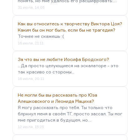
понять, но мне удалось его расшифровать:…
31 июля, 14:05
Как вы относитесь к творчеству Виктора Цоя?
Каким бы он мог быть, если бы не трагедия?
Точнее не скажешь :(
16 июля, 21:11
За что вы не любите Иосифа Бродского?
...Да просто целующиеся на эскалаторе - это
так красиво со стороны...
16 июля, 20:11
Не могли бы вы рассказать про Юза
Алешковского и Леонида Мациха?
Я могу рассказать про тебя. Ты только что
блркнул меня в своём ТГ, просто зассал. Ты мог
мне пригодиться в будущем, но…
12 июля, 15:25