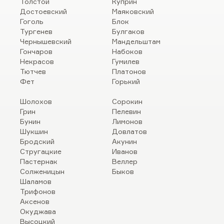
Толстой
Куприн
Достоевский
Маяковский
Гоголь
Блок
Тургенев
Булгаков
Чернышевский
Мандельштам
Гончаров
Набоков
Некрасов
Гумилев
Тютчев
Платонов
Фет
Горький
Шолохов
Сорокин
Грин
Пелевин
Бунин
Лимонов
Шукшин
Довлатов
Бродский
Акунин
Стругацкие
Иванов
Пастернак
Веллер
Солженицын
Быков
Шаламов
Трифонов
Аксенов
Окуджава
Высоцкий