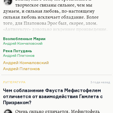
творческое связаны сильнее, чем мы
думаем, и сильная любовь, по-настоящему
сильная любовь исключает обладание. Более
того, для Платонова Эрос был, скорее, злом.
«Антисексус» довольно искреннее произведение.
Для него секс — то, что делает человека
Возлюбленные Марии
смертным. Он и в себе этого боялся, неслучайно в
Андрей Кончаловский
«Епифанских шлюзах» палач насилует Перри.
Река Потудань
Мне кажется, что для Платонова секс — это одно
Андрей Платонов
из проявлений смерти, смертности. Да, наверное,
Андрей Кончаловский
Кончаловский, который много думает о сексе и
Андрей Платонов
рефлексирует на эту тему,— возможно, он что-то
почувствовал.
ЛИТЕРАТУРА
3 года назад
Чем соблазнение Фауста Мефистофелем
отличается от взаимодействия Гамлета с
Призраком?
Очень сильно отличается. Мефистофель