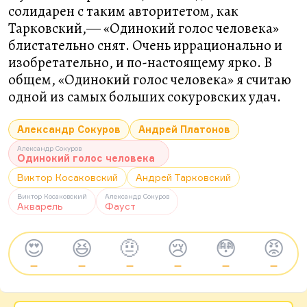
солидарен с таким авторитетом, как
Тарковский,― «Одинокий голос человека»
блистательно снят. Очень иррационально и
изобретательно, и по-настоящему ярко. В
общем, «Одинокий голос человека» я считаю
одной из самых больших сокуровских удач.
Александр Сокуров
Андрей Платонов
Александр Сокуров
Одинокий голос человека
Виктор Косаковский
Андрей Тарковский
Виктор Косаковский
Александр Сокуров
Акварель
Фауст
😍
😆
🤨
😢
😳
😡
—
—
—
—
—
—