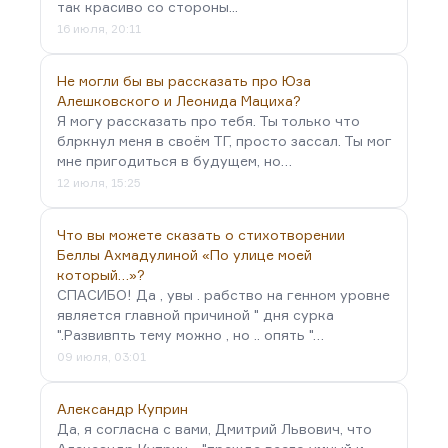
так красиво со стороны...
16 июля, 20:11
Не могли бы вы рассказать про Юза
Алешковского и Леонида Мациха?
Я могу рассказать про тебя. Ты только что
блркнул меня в своём ТГ, просто зассал. Ты мог
мне пригодиться в будущем, но…
12 июля, 15:25
Что вы можете сказать о стихотворении
Беллы Ахмадулиной «По улице моей
который…»?
СПАСИБО! Да , увы . рабство на генном уровне
является главной причиной " дня сурка
".Развивпть тему можно , но .. опять "…
09 июля, 03:01
Александр Куприн
Да, я согласна с вами, Дмитрий Львович, что