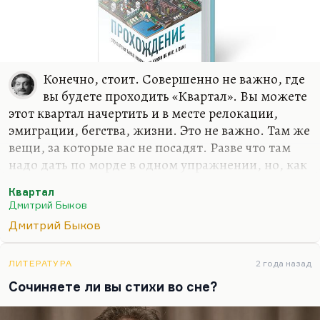
Конечно, стоит. Совершенно не важно, где
вы будете проходить «Квартал». Вы можете
этот квартал начертить и в месте релокации,
эмиграции, бегства, жизни. Это не важно. Там же
вещи, за которые вас не посадят. Разве что там
надо дать по морде в одном упражнении, но, как
выясняется в конце, давать не надо. «Квартал»
Квартал
ведь проходится с единственной целью –
Дмитрий Быков
вырваться из привычных связей.
Дмитрий Быков
Я совершенно не скрываю: я могу сказать, по
какому принципу построены все эти упражнения.
ЛИТЕРАТУРА
2 года назад
Надо вырвать себя из паутины ложных связей, из
Сочиняете ли вы стихи во сне?
цепочек ложных долгов, из обязательств, из
квазиважных дел. «Квартал» превращает вашу