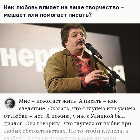
озарения:
Как любовь влияет на ваше творчество –
Мы делаем чаши, но чаши не цель;
мешает или помогает писать?
Учил же нас Кроули, тот, что Алистер,
Что вся наша жизнь – бесконечная щель,
В которую чаша должна провалиться.
Откуда это? Но рифма очень хорошая, забавно.
Вообще, стихи, как учил нас Лосев, лучше всего
сочиняются в первый…
Мне – помогает жить. А писать – как
следствие. Сказать, что я глупею или умнею
от любви – нет. Я помню, у нас с Улицкой был
диалог. Она говорила, что глупела от любви при
любых обстоятельствах. Не то чтобы глупела, а
слабела, и это не позволяло какие-то вещи