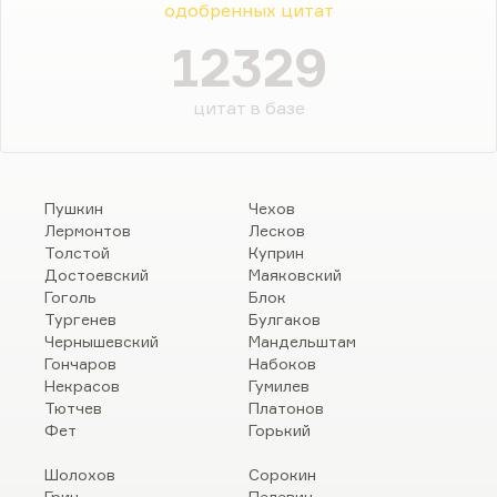
одобренных цитат
12329
цитат в базе
Пушкин
Чехов
Лермонтов
Лесков
Толстой
Куприн
Достоевский
Маяковский
Гоголь
Блок
Тургенев
Булгаков
Чернышевский
Мандельштам
Гончаров
Набоков
Некрасов
Гумилев
Тютчев
Платонов
Фет
Горький
Шолохов
Сорокин
Грин
Пелевин