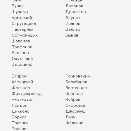
Бунин
Лимонов
Шукшин
Довлатов
Бродский
Акунин
Стругацкие
Иванов
Пастернак
Веллер
Солженицын
Быков
Шаламов
Трифонов
Аксенов
Окуджава
Высоцкий
Байрон
Тарковский
Хемингуэй
Балабанов
Фолкнер
Звягинцев
Фицджеральд
Коппола
Честертон
Кубрик
Лондон
Скорсезе
Диккенс
Джармуш
Борхес
Линч
Паланик
Феллини
Роулинг