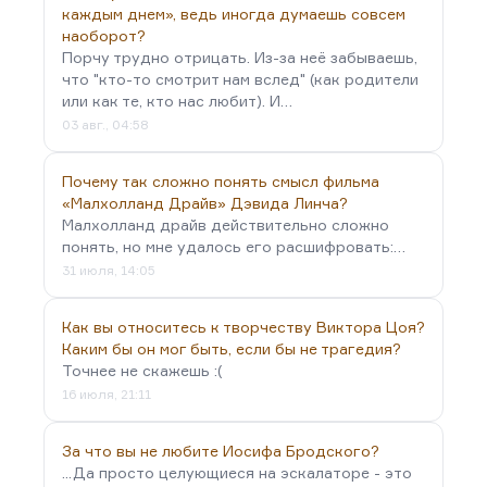
каждым днем», ведь иногда думаешь совсем
наоборот?
Порчу трудно отрицать. Из-за неё забываешь,
что "кто-то смотрит нам вслед" (как родители
или как те, кто нас любит). И…
03 авг., 04:58
Почему так сложно понять смысл фильма
«Малхолланд Драйв» Дэвида Линча?
Малхолланд драйв действительно сложно
понять, но мне удалось его расшифровать:…
31 июля, 14:05
Как вы относитесь к творчеству Виктора Цоя?
Каким бы он мог быть, если бы не трагедия?
Точнее не скажешь :(
16 июля, 21:11
За что вы не любите Иосифа Бродского?
...Да просто целующиеся на эскалаторе - это