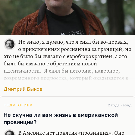
Не знаю, я думаю, что я снял бы во-первых,
о приключениях россиянина за границей, но
это не было бы связано с евробюрократией, а это
было бы связано с обретением новой
идентичности. Я снял бы историю, наверное,
современного подростка, который оказывается в
трудном классе и пытается в нем завоевать,
Дмитрий Быков
отвоевать себе место. И я, наверное, снял бы
хорошую любовную историю… Я не вижу, к
сожалению, любовных историй в современной
ПЕДАГОГИКА
2 года назад
России в современном кино. Понимаете, всех
Не скучна ли вам жизнь в американской
ведь обычно занимает история гендерной
провинции?
идентичности, которая, по-моему, совсем
В Америке нет понятия «провинция». Оно