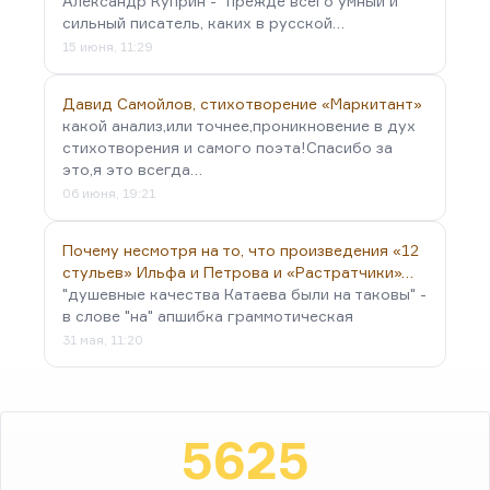
Александр Куприн - "прежде всего умный и
сильный писатель, каких в русской…
15 июня, 11:29
Давид Самойлов, стихотворение «Маркитант»
какой анализ,или точнее,проникновение в дух
стихотворения и самого поэта!Спасибо за
это,я это всегда…
06 июня, 19:21
Почему несмотря на то, что произведения «12
стульев» Ильфа и Петрова и «Растратчики»…
"душевные качества Катаева были на таковы" -
в слове "на" апшибка граммотическая
31 мая, 11:20
5625