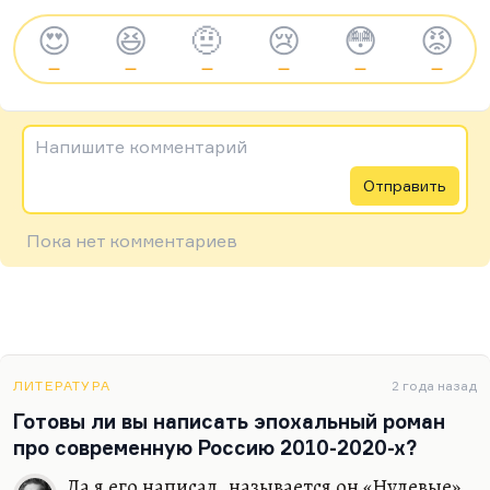
😍
😆
🤨
😢
😳
😡
—
—
—
—
—
—
Напишите комментарий
Отправить
Пока нет комментариев
ЛИТЕРАТУРА
2 года назад
Готовы ли вы написать эпохальный роман
про современную Россию 2010-2020-х?
Да я его написал, называется он «Нулевые»,