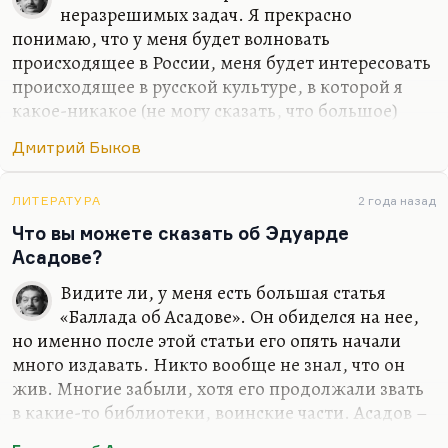
неразрешимых задач. Я прекрасно
понимаю, что у меня будет волновать
происходящее в России, меня будет интересовать
происходящее в русской культуре, в которой я
какое-никакое (не могу сказать, что большое)
место все-таки занимаю. Какое-то занимаю,
Дмитрий Быков
безусловно. Сужу я об этом прежде всего по
реакции на меня американских друзей –
студентов, славистов. Так что нет, я не думал
ЛИТЕРАТУРА
2 года назад
бросить то, что я там прожил и то, что я там
Что вы можете сказать об Эдуарде
видел и сделал. Иной вопрос, что писать по-
Асадове?
английски я, конечно, буду. От этого никуда не
Видите ли, у меня есть большая статья
денешься. Писание на английском делает речь
«Баллада об Асадове». Он обиделся на нее,
более четкой. Переводить с английского я буду
но именно после этой статьи его опять начали
много. Вот «Март» переведу Кунищака, буду
много издавать. Никто вообще не знал, что он
«Сорделло» заканчивать. Конечно, я…
жив. Многие забыли, хотя его продолжали звать
в какие-то библиотеки, воинские части. Асадов –
значительное литературное явление. Это поэзия