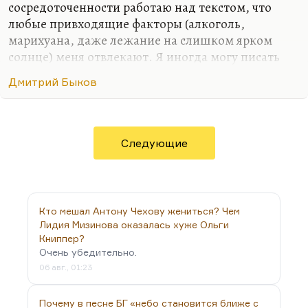
сосредоточенности работаю над текстом, что
любые привходящие факторы (алкоголь,
марихуана, даже лежание на слишком ярком
солнце) меня отвлекают. Я иногда могу писать
стихи в совершенно не располагающей к этому
Дмитрий Быков
обстановке, как было в армии. Там с какой-то
дополнительной силой вырывалось, может быть,
на внутреннем протесте. Либо в условиях
умеренного, неприхотливого, но все-таки
Следующие
комфорта. Мне, в общем, не нравится, когда меня
отвлекают.
Марихуана – дело не в пропаганде наркотиков.
Но марихуана меняет характер мышления. Она
Кто мешал Антону Чехову жениться? Чем
заметно снижает вашу собственную критичность.
Лидия Мизинова оказалась хуже Ольги
Книппер?
И при таком подходе, мне кажется, даже в…
Очень убедительно.
06 авг., 01:23
Почему в песне БГ «небо становится ближе с