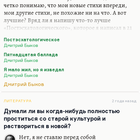
четко понимаю, что мои новые стихи впереди,
мои другие стихи, не похожие ни на что. А вот
лучшие? Вряд ли я напишу что-то лучше
«Постэсхатологического», которое я написал в 21
год («Наше свято место отныне пусто…»), вряд ли
Постэсхатологическое
я напишу что-то лучше «Пятнадцатой баллады»
Дмитрий Быков
(«Если б был я Дэн Браун…») или моего самого
Пятнадцатая баллада
любимого стихотворения – «Сказки о рыбаке и
Дмитрий Быков
рыбке»… Вообще, лучшее стихотворение мое
Я мало жил, но я изведал
звучит так:
Дмитрий Быков
Я мало жил, но я изведал
Дмитрий Быков
И тьму, и свет.
Небесной Родины я не предал –
ЛИТЕРАТУРА
2 года назад
Думали ли вы когда-нибудь полностью
Что нет, то нет.
проститься со старой культурой и
Земную предал неоднократно,
раствориться в новой?
И…
Нет, я не ставлю перед собой