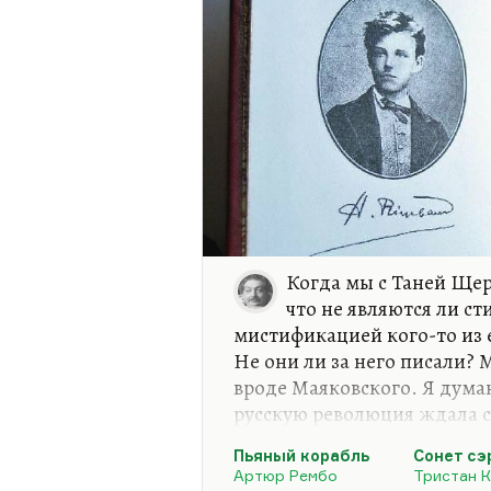
Когда мы с Таней Щер
что не являются ли с
мистификацией кого-то из 
Не они ли за него писали?
вроде Маяковского. Я дума
русскую революция ждала 
бросил бы писать. И его жд
Пьяный корабль
Сонет сэ
руках было дело, он пошел
Артюр Рембо
Тристан 