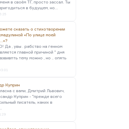
меня в своём ТГ, просто зассал. Ты
пригодиться в будущем, но…
5:25
можете сказать о стихотворении
хмадулиной «По улице моей
…»?
 Да , увы . рабство на генном
вляется главной причиной " дня
Развивпть тему можно , но .. опять
03:01
др Куприн
гласна с вами, Дмитрий Львович,
сандр Куприн - "прежде всего
сильный писатель, каких в
…
1:29