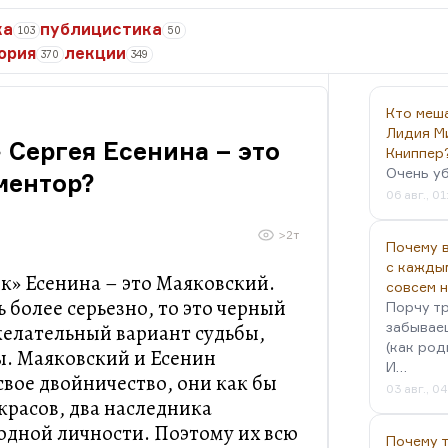
ка
публицистика
103
50
ория
лекции
370
349
Кто меш
Лидия М
 Сергея Есенина – это
Книппер
Очень у
ментор?
06 авг., 01
>2т
Почему в
с кажды
к» Есенина – это Маяковский.
совсем 
 более серьезно, то это черный
Порчу тр
забываеш
елательный вариант судьбы,
(как род
ы. Маяковский и Есенин
И…
свое двойничество, они как бы
03 авг., 0
расов, два наследника
 одной личности. Поэтому их всю
Почему 