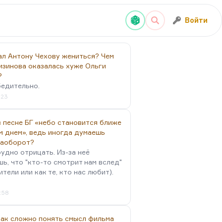
Войти
ал Антону Чехову жениться? Чем
изинова оказалась хуже Ольги
?
бедительно.
:23
 песне БГ «небо становится ближе
м днем», ведь иногда думаешь
наоборот?
удно отрицать. Из-за неё
ь, что "кто-то смотрит нам вслед"
ители или как те, кто нас любит).
4:58
так сложно понять смысл фильма