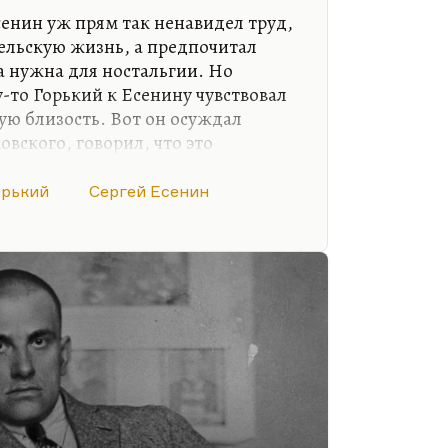
сенин уж прям так ненавидел труд,
ельскую жизнь, а предпочитал
а нужна для ностальгии. Но
-то Горький к Есенину чувствовал
ю близость. Вот он осуждал
овского, говорил, что это
о Есенина он нашел какие-то
, более добрые слова.
орький
Сергей Есенин
олжен был быть ему гораздо ближе
азать, ненавидел. Просто,
 Он вписывал про него посмертно
рк о Ленине вписал негативную
рит ему. И вообще как-то…