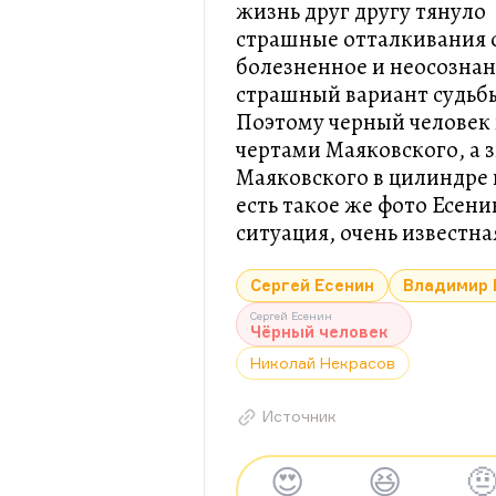
жизнь друг другу тянуло
страшные отталкивания 
болезненное и неосознан
страшный вариант судьбы;
Поэтому черный человек 
чертами Маяковского, а 
Маяковского в цилиндре и
есть такое же фото Есени
ситуация, очень известна
Сергей Есенин
Владимир 
Сергей Есенин
Чёрный человек
Николай Некрасов
Источник
😍
😆
