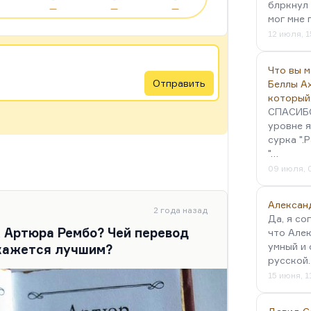
блркнул 
—
—
—
мог мне 
12 июля, 1
Что вы 
Отправить
Беллы А
который
СПАСИБО!
уровне я
сурка ".
"…
09 июля, 
Алексан
2 года назад
Да, я со
х Артюра Рембо? Чей перевод
что Алек
умный и 
 кажется лучшим?
русской
15 июня, 1