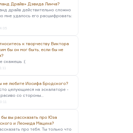
ланд Драйв» Дэвида Линча?
анд драйв действительно сложно
но мне удалось его расшифровать:
4:05
тноситесь к творчеству Виктора
им бы он мог быть, если бы не
я?
е скажешь :(
1:11
вы не любите Иосифа Бродского?
осто целующиеся на эскалаторе -
красиво со стороны...
0:11
 бы вы рассказать про Юза
ского и Леонида Мациха?
ассказать про тебя. Ты только что