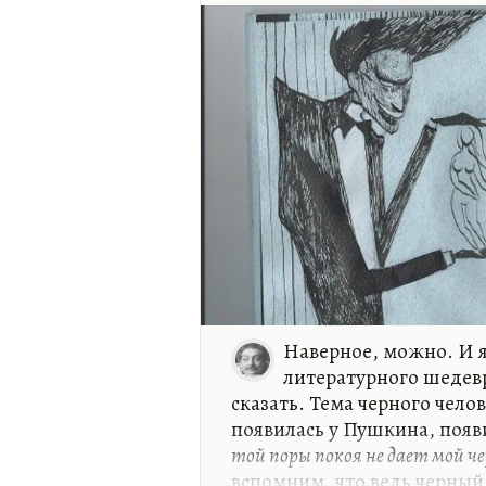
историей их двухдневного 
Кстати говоря, из всех влю
если угодно, самой перспек
Денисова оказалось чуть бо
действительно…
Наверное, можно. И я
литературного шедевр
сказать. Тема черного чело
появилась у Пушкина, появ
той поры покоя не дает мой ч
вспомним, что ведь черный 