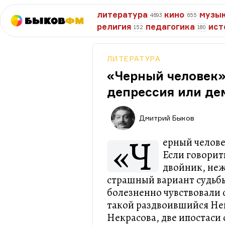
литература
кино
музы
4693
655
Быков
ФМ
религия
педагогика
ист
152
180
ЛИТЕРАТУРА
«Черный человек»
депрессия или де
Дмитрий Быков
«Ч
ерный челове
Если говорить
двойник, неж
страшный вариант судьб
болезненно чувствовали 
такой раздвоившийся Нек
Некрасова, две ипостаси