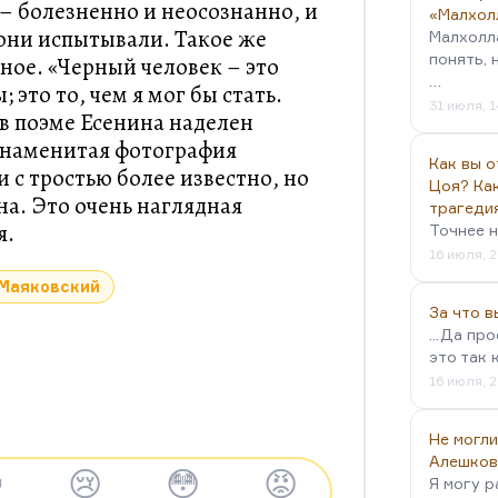
 – болезненно и неосознанно, и
«Малхол
они испытывали. Такое же
Малхолл
понять, 
ное. «Черный человек – это
…
 это то, чем я мог бы стать.
31 июля, 1
в поэме Есенина наделен
знаменитая фотография
Как вы о
 с тростью более известно, но
Цоя? Как
на. Это очень наглядная
трагеди
я.
Точнее н
16 июля, 2
Маяковский
За что 
...Да пр
это так 
16 июля, 2
Не могли
Алешков

😢
😳
😡
Я могу р