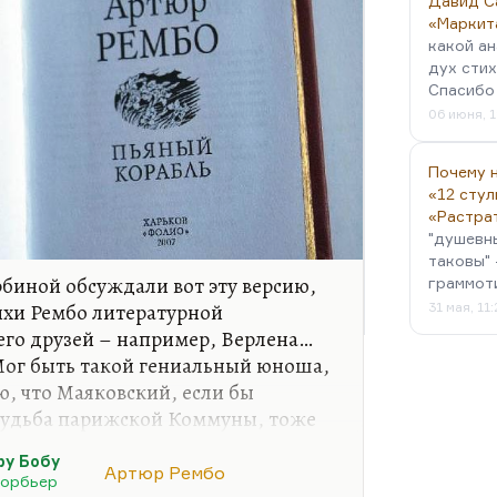
Давид С
«Маркит
какой ан
дух стих
Спасибо 
06 июня, 1
Почему н
«12 стул
«Растра
"душевн
таковы" 
биной обсуждали вот эту версию,
граммот
тихи Рембо литературной
31 мая, 11
его друзей – например, Верлена…
 Мог быть такой гениальный юноша,
ю, что Маяковский, если бы
судьба парижской Коммуны, тоже
ала судьба Рембо. Просто у него в
ру Бобу
 бы в художники (он был
Артюр Рембо
Корбьер