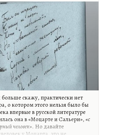
романа.
бленностей Маяковского эта была,
тивной. Вот если бы тогда Мария
лее чутка, может быть, они
 больше скажу, практически нет
а, о котором этого нельзя было бы
века впервые в русской литературе
илась она в «Моцарте и Сальери»,
«с
ерный человек»
. Но давайте
человек у Моцарта, это не