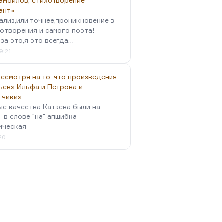
амойлов, стихотворение
ант»
ализ,или точнее,проникновение в
отворения и самого поэта!
за это,я это всегда…
9:21
есмотря на то, что произведения
ьев» Ильфа и Петрова и
тчики»…
ые качества Катаева были на
- в слове "на" апшибка
ическая
:20