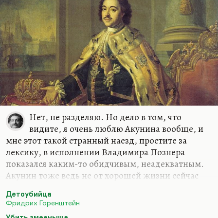
Нет, не разделяю. Но дело в том, что
видите, я очень люблю Акунина вообще, и
мне этот такой странный наезд, простите за
лексику, в исполнении Владимира Познера
показался каким-то обидчивым, неадекватным.
Акунин тоже ведь не от хорошей жизни сейчас
проживает за рубежом. Не надо все время
Детоубийца
подчеркивать, что это его личный выбор. Выбор,
Фридрих Горенштейн
да не совсем. Поэтому видите ли, в любом случае
Убить змееныша