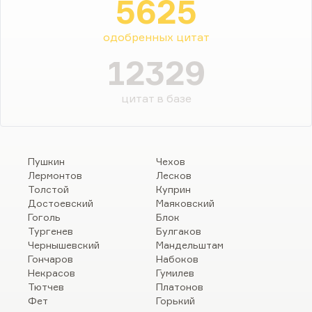
5625
одобренных цитат
12329
цитат в базе
Пушкин
Чехов
Лермонтов
Лесков
Толстой
Куприн
Достоевский
Маяковский
Гоголь
Блок
Тургенев
Булгаков
Чернышевский
Мандельштам
Гончаров
Набоков
Некрасов
Гумилев
Тютчев
Платонов
Фет
Горький