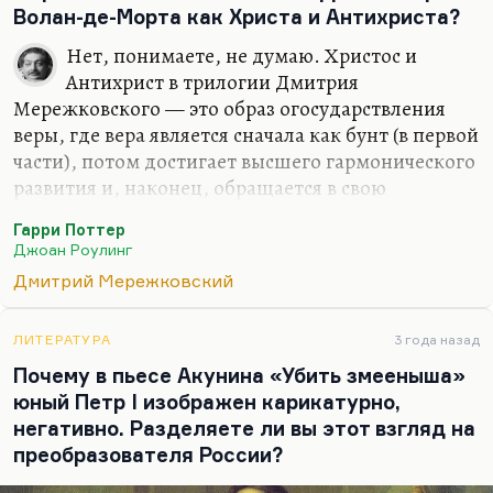
Волан-де-Морта как Христа и Антихриста?
Нет, понимаете, не думаю. Христос и
Антихрист в трилогии Дмитрия
Мережковского — это образ огосударствления
веры, где вера является сначала как бунт (в первой
части), потом достигает высшего гармонического
развития и, наконец, обращается в свою
противоположность, становясь диктатурой,
Гарри Поттер
становясь государственной. Такова, во всяком
Джоан Роулинг
случае, диалектическая логика Дмитрия
Дмитрий Мережковский
Мережковского, когда он придумывал. Когда он
стал писать, то, конечно, он и в "Леонардо" и
особенно в «Петре и Алексее» от этой схемы
ЛИТЕРАТУРА
3 года назад
умозрительной очень сильно отошел. Но схема
Почему в пьесе Акунина «Убить змееныша»
именно такова — огосударствление веры,
юный Петр I изображен карикатурно,
появление антихристовой церкви — церкви
негативно. Разделяете ли вы этот взгляд на
государства. Волан-де-Морт — это совсем другое
преобразователя России?
явление, и явление…