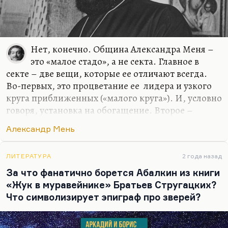
Нет, конечно. Община Александра Меня –
это «малое стадо», а не секта. Главное в
секте – две вещи, которые ее отличают всегда.
Во-первых, это процветание ее лидера и узкого
круга приближенных («малого круга»). И, условно
говоря, установка на обогащение. Второе –
главное сектантское убеждение в том, что мир
Александр Мень
лежит во зле, и только мы спасемся.
Даже в христианстве нет уверенности, что мы
ЛИТЕРАТУРА
2 года назад
спасемся. Скорее, есть уверенность, что мы
За что фанатично борется Абалкин из книги
сделаем все для этого, но совершенно не факт,
«Жук в муравейнике» Братьев Стругацких?
что мы достойны. Мы постараемся, чтобы соль не
Что символизирует эпиграф про зверей?
перестала быть соленой, чтобы ее не выбросили
на попрание людям. Секта всегда отличается
фанатической уверенностью, а вовсе не