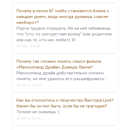
Почему в песне БГ «небо становится ближе с
каждым днем», ведь иногда думаешь совсем
наоборот?
Порчу трудно отрицать. Из-за неё забываешь,
что "кто-то смотрит нам вслед" (как родители
или как те, кто нас любит). И…
03 авг., 04:58
Почему так сложно понять смысл фильма
«Малхолланд Драйв» Дэвида Линча?
Малхолланд драйв действительно сложно
понять, но мне удалось его расшифровать:…
31 июля, 14:05
Как вы относитесь к творчеству Виктора Цоя?
Каким бы он мог быть, если бы не трагедия?
Точнее не скажешь :(
16 июля, 21:11