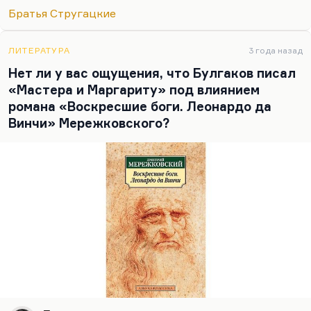
начнем с очерка о Берии, потому что это
Братья Стругацкие
абсолютно таинственная личность. Ничего
непонятно. Хотя сегодня вроде бы что-то
ЛИТЕРАТУРА
3 года назад
приоткрывается.
Нет ли у вас ощущения, что Булгаков писал
А что касается Абалкина, он добивается всего
«Мастера и Маргариту» под влиянием
лишь права самому решать свою судьбу. Не
романа «Воскресшие боги. Леонардо да
работать прогрессором, а работать педагогом.
Винчи» Мережковского?
Или работать…