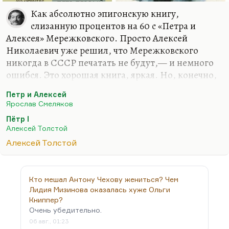
Как абсолютно эпигонскую книгу,
слизанную процентов на 60 с «Петра и
Алексея» Мережковского. Просто Алексей
Николаевич уже решил, что Мережковского
никогда в СССР печатать не будут,— и немного
ошибся. Это хорошая книга, яркая. Но, конечно,
лучшие вещи Толстого те, где он описывает
Петр и Алексей
всякие массовые безумия: гениальный «Союз
Ярослав Смеляков
пяти», потрясающая «Аэлита». «Гиперболоид
Пётр I
инженера Гарина» — лучшая книга о Ленине, по-
Алексей Толстой
моему, когда-либо написанная. Я люблю раннего
Алексей Толстой
Толстого. А Толстой 30-х годов почти весь плох,
если не считать «Буратино».
Кто мешал Антону Чехову жениться? Чем
Лидия Мизинова оказалась хуже Ольги
Книппер?
Очень убедительно.
06 авг., 01:23