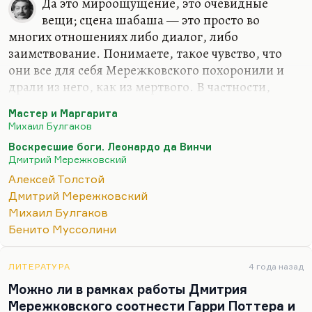
Да это мироощущение, это очевидные
вещи; сцена шабаша — это просто во
многих отношениях либо диалог, либо
заимствование. Понимаете, такое чувство, что
они все для себя Мережковского похоронили и
драли из него, как из мертвого. В частности,
Алексей Н. Толстой в «Петре Первом» «Петра и
Мастер и Маргарита
Алексея» просто препарировал без зазрения
Михаил Булгаков
совести. Мережковский входил в кровь
Воскресшие боги. Леонардо да Винчи
тогдашней литературы, мы сильно
Дмитрий Мережковский
недооцениваем его влияние. Он был, конечно,
Алексей Толстой
подростковым писателем, хотя такие романы,
Дмитрий Мережковский
как «Царство зверя», вторая трилогия, мне
Михаил Булгаков
кажутся сложноваты для подростка. А уж первую
Бенито Муссолини
трилогию — «Христос и Антихрист» — тогдашнее
поколение читателей «Нивы» знало наизусть, и
это была для многих, может быть,…
ЛИТЕРАТУРА
4 года назад
Можно ли в рамках работы Дмитрия
Мережковского соотнести Гарри Поттера и