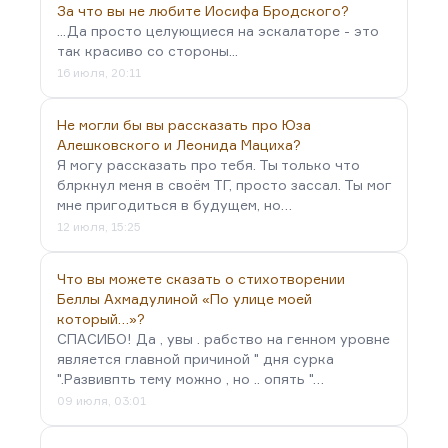
За что вы не любите Иосифа Бродского?
...Да просто целующиеся на эскалаторе - это
так красиво со стороны...
16 июля, 20:11
Не могли бы вы рассказать про Юза
Алешковского и Леонида Мациха?
Я могу рассказать про тебя. Ты только что
блркнул меня в своём ТГ, просто зассал. Ты мог
мне пригодиться в будущем, но…
12 июля, 15:25
Что вы можете сказать о стихотворении
Беллы Ахмадулиной «По улице моей
который…»?
СПАСИБО! Да , увы . рабство на генном уровне
является главной причиной " дня сурка
".Развивпть тему можно , но .. опять "…
09 июля, 03:01