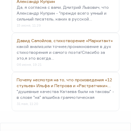
Александр Куприн
Да, я согласна с вами, Дмитрий Львович, что
Александр Куприн - "прежде всего умный и
сильный писатель, каких в русской…
15 июня, 11:29
Давид Самойлов, стихотворение «Маркитант»
какой анализ,или точнее,проникновение в дух
стихотворения и самого поэта!Спасибо за
это,я это всегда…
06 июня, 19:21
Почему несмотря на то, что произведения «12
стульев» Ильфа и Петрова и «Растратчики»…
"душевные качества Катаева были на таковы" -
в слове "на" апшибка граммотическая
31 мая, 11:20