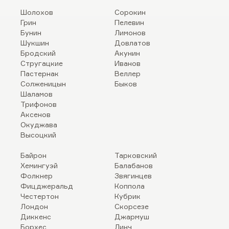
Шолохов
Сорокин
Грин
Пелевин
Бунин
Лимонов
Шукшин
Довлатов
Бродский
Акунин
Стругацкие
Иванов
Пастернак
Веллер
Солженицын
Быков
Шаламов
Трифонов
Аксенов
Окуджава
Высоцкий
Байрон
Тарковский
Хемингуэй
Балабанов
Фолкнер
Звягинцев
Фицджеральд
Коппола
Честертон
Кубрик
Лондон
Скорсезе
Диккенс
Джармуш
Борхес
Линч