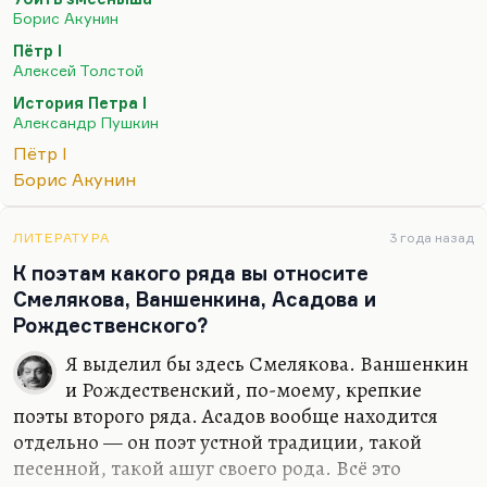
здесь хочется вспомнить Вознесенского того же:
Борис Акунин
«Врут, что Ленин был в эмиграции (кто вне Родины —
Пётр I
эмигрант). Всю Россию, степную, горячую, он носил в
Алексей Толстой
себе, как талант».
Так что насчет эмиграции
История Петра I
Акунина здесь спорно.
Александр Пушкин
Но отношение Акунина к Петру, может быть, в
Пётр I
силу моего такого наполовину петербуржского…
Борис Акунин
ЛИТЕРАТУРА
3 года назад
К поэтам какого ряда вы относите
Смелякова, Ваншенкина, Асадова и
Рождественского?
Я выделил бы здесь Смелякова. Ваншенкин
и Рождественский, по-моему, крепкие
поэты второго ряда. Асадов вообще находится
отдельно — он поэт устной традиции, такой
песенной, такой ашуг своего рода. Всё это