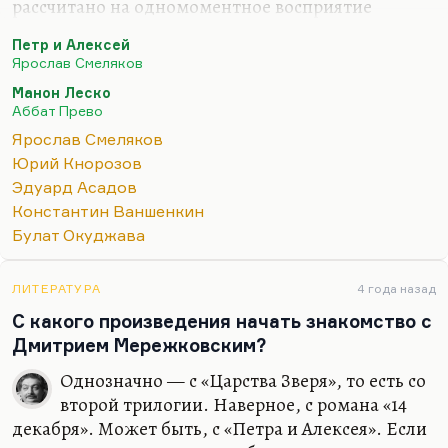
рассчитано на одномоментное восприятие
абсолютно — может быть, отчасти в силу его
Петр и Алексей
слепоты, когда ему приходилось стихи
Ярослав Смеляков
воспринимать не глазами, а по памяти,
Манон Леско
звуковыми массивами. Он был талантливый
Аббат Прево
человек и храбрый, но, конечно, его поэзия — это
Ярослав Смеляков
образец банальщины и гладкописи. Хотя когда
Юрий Кнорозов
он острит, он, мне кажется, более адекватен, так
Эдуард Асадов
сказать. Нельзя сомневаться в его высокой
Константин Ваншенкин
человеческой порядочности.
Булат Окуджава
Что касается Ваншенкина и Рождественского, то,
к сожалению, слишком большой…
ЛИТЕРАТУРА
4 года назад
С какого произведения начать знакомство с
Дмитрием Мережковским?
Однозначно — с «Царства Зверя», то есть со
второй трилогии. Наверное, с романа «14
декабря». Может быть, с «Петра и Алексея». Если