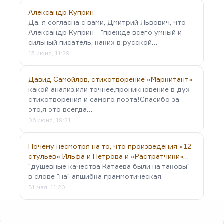
Александр Куприн
Да, я согласна с вами, Дмитрий Львович, что
Александр Куприн - "прежде всего умный и
сильный писатель, каких в русской…
15 июня, 11:29
Давид Самойлов, стихотворение «Маркитант»
какой анализ,или точнее,проникновение в дух
стихотворения и самого поэта!Спасибо за
это,я это всегда…
06 июня, 19:21
Почему несмотря на то, что произведения «12
стульев» Ильфа и Петрова и «Растратчики»…
"душевные качества Катаева были на таковы" -
в слове "на" апшибка граммотическая
31 мая, 11:20