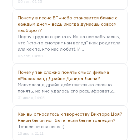
06 авг., 01:23
время человек по крайней мере старался
выглядеть…
Почему в песне БГ «небо становится ближе с
каждым днем», ведь иногда думаешь совсем
наоборот?
Порчу трудно отрицать. Из-за неё забываешь,
что "кто-то смотрит нам вслед" (как родители
или как те, кто нас любит). И…
03 авг., 04:58
Почему так сложно понять смысл фильма
«Малхолланд Драйв» Дэвида Линча?
Малхолланд драйв действительно сложно
понять, но мне удалось его расшифровать:…
31 июля, 14:05
Как вы относитесь к творчеству Виктора Цоя?
Каким бы он мог быть, если бы не трагедия?
Точнее не скажешь :(
16 июля, 21:11