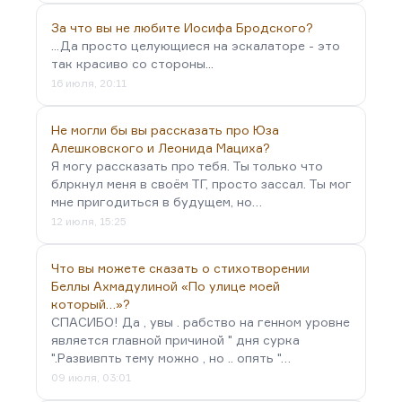
За что вы не любите Иосифа Бродского?
...Да просто целующиеся на эскалаторе - это
так красиво со стороны...
16 июля, 20:11
Не могли бы вы рассказать про Юза
Алешковского и Леонида Мациха?
Я могу рассказать про тебя. Ты только что
блркнул меня в своём ТГ, просто зассал. Ты мог
мне пригодиться в будущем, но…
12 июля, 15:25
Что вы можете сказать о стихотворении
Беллы Ахмадулиной «По улице моей
который…»?
СПАСИБО! Да , увы . рабство на генном уровне
является главной причиной " дня сурка
".Развивпть тему можно , но .. опять "…
09 июля, 03:01