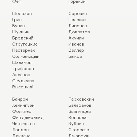
Фет
Горький
Шолохов
Сорокин
Грин
Пелевин
Бунин
Лимонов
Шукшин
Довлатов
Бродский
Акунин
Стругацкие
Иванов
Пастернак
Веллер
Солженицын
Быков
Шаламов
Трифонов
Аксенов
Окуджава
Высоцкий
Байрон
Тарковский
Хемингуэй
Балабанов
Фолкнер
Звягинцев
Фицджеральд
Коппола
Честертон
Кубрик
Лондон
Скорсезе
Диккенс
Джармуш