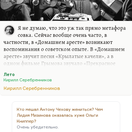
Я не думаю, что это уж так прямо метафора
совка. Сейчас вообще очень часто, в
частности, в «Домашнем аресте» возникают
воспоминания о советском опыте. В «Домашнем
аресте» звучит песня «Крылатые качели», а в
одном фильме Грымова звучало «Прекрасное
далеко», и оно же звучит в «Ненастье». Это такая
Лето
рефлексия по поводу советской
Кирилл Серебренников
сентиментальности. Вот эти все советские
Кирилл Серебренников
музыки, советские песенки что обещали, к чему
звали? Была это форма лицемерия или это было
лучшее, что было в советской власти? Я считаю,
Кто мешал Антону Чехову жениться? Чем
что это было лучшее, что было в советской власти.
Лидия Мизинова оказалась хуже Ольги
Я рискну сказать, даже у меня был такой спор
Книппер?
Очень убедительно.
давний, с Таней Друбич. Я говорю, что в советское