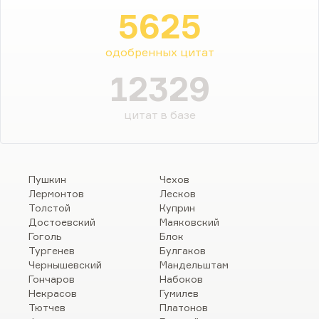
5625
одобренных цитат
12329
цитат в базе
Пушкин
Чехов
Лермонтов
Лесков
Толстой
Куприн
Достоевский
Маяковский
Гоголь
Блок
Тургенев
Булгаков
Чернышевский
Мандельштам
Гончаров
Набоков
Некрасов
Гумилев
Тютчев
Платонов