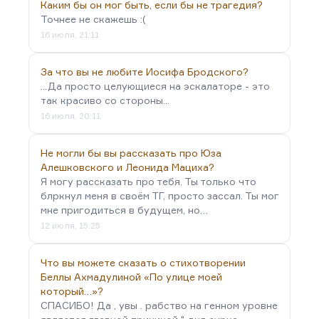
Каким бы он мог быть, если бы не трагедия?
Точнее не скажешь :(
16 июля, 21:11
За что вы не любите Иосифа Бродского?
...Да просто целующиеся на эскалаторе - это
так красиво со стороны...
16 июля, 20:11
Не могли бы вы рассказать про Юза
Алешковского и Леонида Мациха?
Я могу рассказать про тебя. Ты только что
блркнул меня в своём ТГ, просто зассал. Ты мог
мне пригодиться в будущем, но…
12 июля, 15:25
Что вы можете сказать о стихотворении
Беллы Ахмадулиной «По улице моей
который…»?
СПАСИБО! Да , увы . рабство на генном уровне