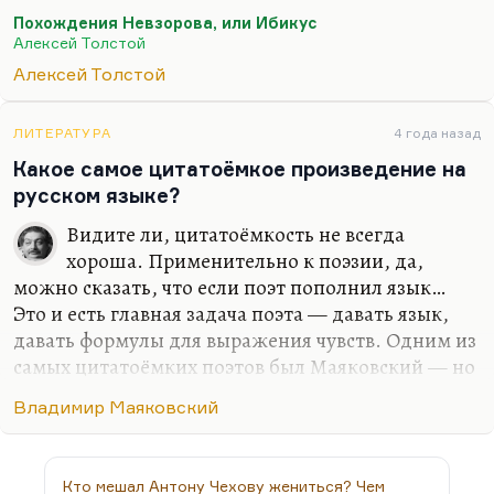
главным — не пролетарский, не военный, не
Похождения Невзорова, или Ибикус
народный, а именно плутовской, потому что это,
Алексей Толстой
конечно, восходит к первым плутовским романам
Алексей Толстой
(«Ласарильо с Тормеса» и так далее), в которых, в
свою очередь, травестируется Евангелие,
которое, в свою очередь, тоже первый в мире
ЛИТЕРАТУРА
4 года назад
плутовской роман. В страшном, жестоковыйном
Какое самое цитатоёмкое произведение на
таком архаическом, консервативном мире отца
русском языке?
появляется волшебник, маг — вот эта плутовская
Видите ли, цитатоёмкость не всегда
тема очень существенна в 20-е годы как тема…
хороша. Применительно к поэзии, да,
можно сказать, что если поэт пополнил язык…
Это и есть главная задача поэта — давать язык,
давать формулы для выражения чувств. Одним из
самых цитатоёмких поэтов был Маяковский — но
ведь не за счёт же собственной афористичности и
Владимир Маяковский
риторичности (безусловно, выдающейся), а в
огромной степени, конечно, за счёт того, что его
использовали в газетных заголовках. Два самых
Кто мешал Антону Чехову жениться? Чем