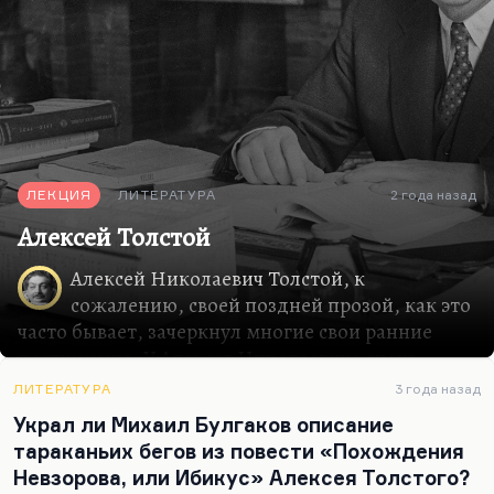
ЛЕКЦИЯ
ЛИТЕРАТУРА
2 года назад
Алексей Толстой
Алексей Николаевич Толстой, к
сожалению, своей поздней прозой, как это
часто бывает, зачеркнул многие свои ранние
достижения. У Алексея Николаевича очень
слабые ранние тексты, во всяком случае, все его
ЛИТЕРАТУРА
3 года назад
рассказы до 1916 года, и эскиз романа «Хромой
Украл ли Михаил Булгаков описание
барин», и незаконченный роман «Егор Абозов»,
тараканьих бегов из повести «Похождения
всё мне представляется очень пристрастным,
Невзорова, или Ибикус» Алексея Толстого?
мелкотравчатым и беллетристичным, но это не