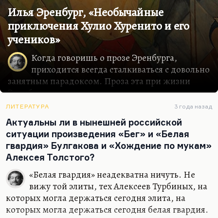
Илья Эренбург, «Необычайные
приключения Хулио Хуренито и его
учеников»
Когда говоришь о прозе Эренбурга,
приходится всегда сталкиваться с довольно
занятным парадоксом. Проза эта при жизни
Эренбурга не нашла своего ценителя,
единственным ценителем был Сталин, который
ЛИТЕРАТУРА
3 года назад
благодарил его за доставленное наслаждение
Актуальны ли в нынешней российской
специальной телеграммой после романа «Буря»,
ситуации произведения «Бег» и «Белая
прямого послания к нему, которое он, надо
гвардия» Булгакова и «Хождение по мукам»
отдать ему должное, считал, понял.
Алексея Толстого?
Что касается его остальной прозы, она всегда
проходила по разряду фельетона и вызывала
«Белая гвардия» неадекватна ничуть. Не
эмоции довольно-таки полярные. Тынянов,
вижу той элиты, тех Алексеев Турбиных, на
который очень хорошо разбирался в истории
которых могла держаться сегодня элита, на
литературы, и пожалуй, в контексте, и пожалуй,
которых могла держаться сегодня белая гвардия.