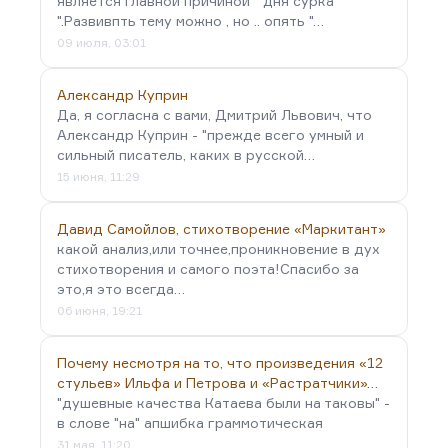
является главной причиной " дня сурка
".Развивпть тему можно , но .. опять "…
09 июля, 03:01
Александр Куприн
Да, я согласна с вами, Дмитрий Львович, что
Александр Куприн - "прежде всего умный и
сильный писатель, каких в русской…
15 июня, 11:29
Давид Самойлов, стихотворение «Маркитант»
какой анализ,или точнее,проникновение в дух
стихотворения и самого поэта!Спасибо за
это,я это всегда…
06 июня, 19:21
Почему несмотря на то, что произведения «12
стульев» Ильфа и Петрова и «Растратчики»…
"душевные качества Катаева были на таковы" -
в слове "на" апшибка граммотическая
31 мая, 11:20