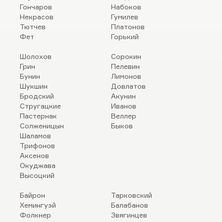
Гончаров
Набоков
Некрасов
Гумилев
Тютчев
Платонов
Фет
Горький
Шолохов
Сорокин
Грин
Пелевин
Бунин
Лимонов
Шукшин
Довлатов
Бродский
Акунин
Стругацкие
Иванов
Пастернак
Веллер
Солженицын
Быков
Шаламов
Трифонов
Аксенов
Окуджава
Высоцкий
Байрон
Тарковский
Хемингуэй
Балабанов
Фолкнер
Звягинцев