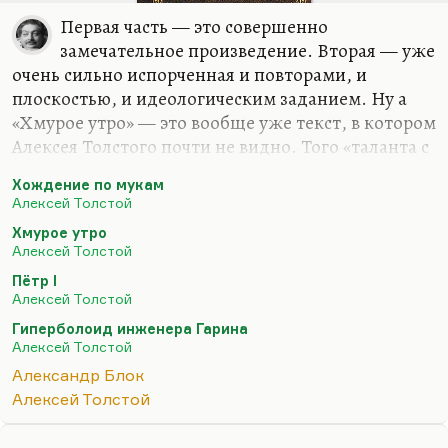
Первая часть — это совершенно
замечательное произведение. Вторая — уже
очень сильно испорченная и повторами, и
плоскостью, и идеологическим заданием. Ну а
«Хмурое утро» — это вообще уже текст, в котором
Алексея Толстого почти не видно. Того «таланта с
острой усмешечкой», как называл его Горький,
Хождение по мукам
уже там практически нельзя различить. Он
Алексей Толстой
пережил, на мой взгляд, некоторый ренессанс во
Хмурое утро
время войны, когда появились «Рассказы Ивана
Алексей Толстой
Сударева» (и не только «Русский характер», а
Пётр I
многие).
Алексей Толстой
Но в целом мне кажется, что «Хождение по
Гиперболоид инженера Гарина
мукам» — это книга, к которой можно было
Алексей Толстой
относиться всерьез, просто когда ничего другого
Александр Блок
не было. Я и «Петра Первого» не люблю. Мне
Алексей Толстой
кажется, что это очень такой…