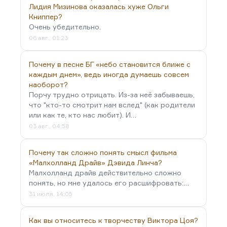
цитатоёмких текста на русском языке — это,
Лидия Мизинова оказалась хуже Ольги
конечно, дилогия о Бендере «Двенадцать
Книппер?
стульев» и «Золотой телёнок», с одной стороны, и
Очень убедительно.
«Мастер и Маргарита» — книги, выраженные в
06 авг., 01:23
одном и том же жанре.
Почему в песне БГ «небо становится ближе с
Я на журфаке как раз прочитал лекцию об Ильфе
каждым днем», ведь иногда думаешь совсем
и Петрове в курсе…
наоборот?
Порчу трудно отрицать. Из-за неё забываешь,
что "кто-то смотрит нам вслед" (как родители
или как те, кто нас любит). И…
03 авг., 04:58
Почему так сложно понять смысл фильма
«Малхолланд Драйв» Дэвида Линча?
Малхолланд драйв действительно сложно
понять, но мне удалось его расшифровать:…
31 июля, 14:05
Как вы относитесь к творчеству Виктора Цоя?