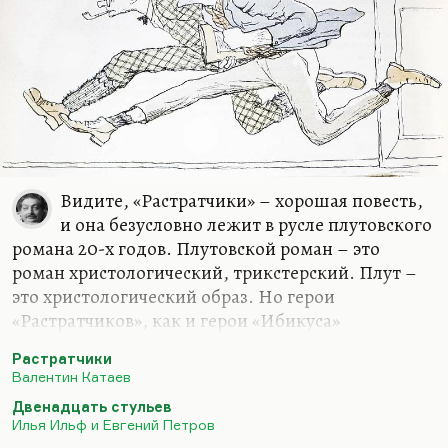
Видите, «Растратчики» – хорошая повесть,
и она безусловно лежит в русле плутовского
романа 20-х годов. Плутовской роман – это
роман христологический, трикстерский. Плут –
это христологический образ. Но герои
«Растратчиков», как и герои «Ибикуса»
толстовского – они люди несимпатичные.
Растратчики
Невзоров – еще раз подчеркиваю, это герой А.Н.
Валентин Катаев
Толстого – обаятелен, авантюристичен, в нем
Двенадцать стульев
есть определенная лихость, но он противен, и с
Илья Ильф и Евгений Петров
этим ничего не поделаешь. Эти его жидкие усики