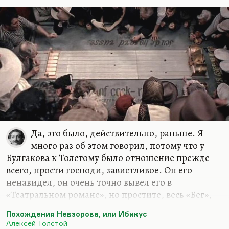
литература. Стихи у него совсем никакие.
Лучший его период — это так примерно,
скажем, года с 1918 по 1925-й. Когда он вернулся,
это было для него, я думаю, в первое время
мощным стимулом, а потом это его погубило.
Мне совсем не нравится «Петр Первый». Мне
кажется, это скучный роман, и главное, что это
роман и…
Да, это было, действительно, раньше. Я
много раз об этом говорил, потому что у
Булгакова к Толстому было отношение прежде
всего, прости господи, завистливое. Он его
ненавидел, он очень точно вывел его в
«Театральном романе», но простите, весь «Бег»,
во всяком случае, вся заграничная часть «Бега», в
Похождения Невзорова, или Ибикус
том числе и вот этот знаменитый эпизод
«Ты
Алексей Толстой