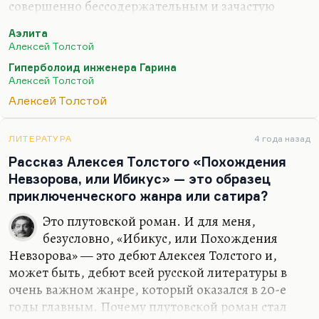
совершенно бессодержательным и зачастую
просто бездарным. Он прекрасно сформировался
Аэлита
в начале двадцатых, и лучшие свои вещи написал
Алексей Толстой
в 1922–1924-х годах, в эмиграции и сразу по
Гиперболоид инженера Гарина
возвращении, когда появился «Ибикус», когда
Алексей Толстой
появился «Гиперболоид инженера Гарина»,—
Алексей Толстой
хотя, конечно, Гарина — ясно, что это один из
лучших образов Ленина в литературе. Он
появился, этот дар, у него бессознательно, когда
ЛИТЕРАТУРА
4 года назад
он ради заработка писал фантастику. И таким
Рассказ Алексея Толстого «Похождения
примером блестящей фантастики является «Союз
Невзорова, или Ибикус» — это образец
пяти», и…
приключенческого жанра или сатира?
Это плутовской роман. И для меня,
безусловно, «Ибикус, или Похождения
Невзорова» — это дебют Алексея Толстого и,
может быть, дебют всей русской литературы в
очень важном жанре, который оказался в 20-е
годы главным. Почему плутовской роман стал