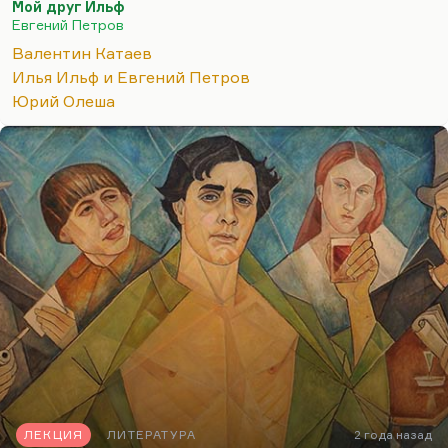
Мой друг Ильф
и его общая незаметность. Если бы не эти
Евгений Петров
времена, его бы никто не заметил.
Валентин Катаев
А Бендер – ослепителен, Бендер – личность, да,
Илья Ильф и Евгений Петров
медальный профиль, все дела. Бендер прекрасно
Юрий Олеша
придуман или, вернее, прекрасно срисован с
Остапа…
ЛЕКЦИЯ
ЛИТЕРАТУРА
2 года назад