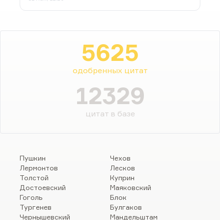
5625
одобренных цитат
12329
цитат в базе
Пушкин
Чехов
Лермонтов
Лесков
Толстой
Куприн
Достоевский
Маяковский
Гоголь
Блок
Тургенев
Булгаков
Чернышевский
Мандельштам