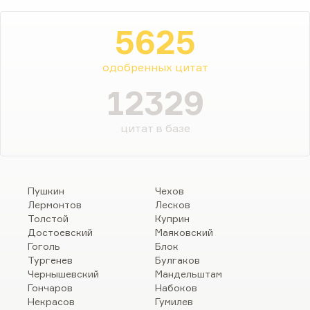
5625
одобренных цитат
12329
цитат в базе
Пушкин
Чехов
Лермонтов
Лесков
Толстой
Куприн
Достоевский
Маяковский
Гоголь
Блок
Тургенев
Булгаков
Чернышевский
Мандельштам
Гончаров
Набоков
Некрасов
Гумилев