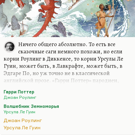
Ничего общего абсолютно. То есть все
сказочные саги немного похожи, но если
корни Роулинг в Диккенсе, то корни Урсулы Ле
Гуин, может быть, в Лавкрафте, может быть, в
Эдгаре По, но уж точно не в классической
английской прозе. «Гарри Поттер» пародиен,
сознательно вторичен, условно говоря, аллюзивен
Гарри Поттер
по отношению к Бронте, по отношению к
Джоан Роулинг
Диккенсу, по отношению ко всем историям
Волшебник Земноморья
найденышей, в отличие от Урсулы Ле Гуин,
Урсула Ле Гуин
которая была совсем другой природы. И ее
Джоан Роулинг
фэнтези, которое она, кстати, любила больше
Урсула Ле Гуин
всего написанного, гораздо, если угодно, научнее