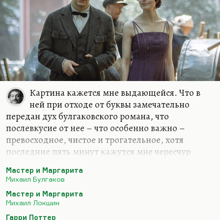
Картина кажется мне выдающейся. Что в
ней при отходе от буквы замечательно
передан дух булгаковского романа, что
послевкусие от нее – что особенно важно –
превосходное, чистое и трогательное, хотя
последние пять минут кажутся мне чересчур
идиллическими. Ничего не поделаешь, сила
Мастер и Маргарита
таланта Цыганова и Снигирь такова, что их
Михаил Булгаков
минималистская манера игры (без всякой
Мастер и Маргарита
педали), взглядами и мимикой, действительно
Михаил Локшин
прошибает зрителя насквозь и заставляет его
Гарри Поттер