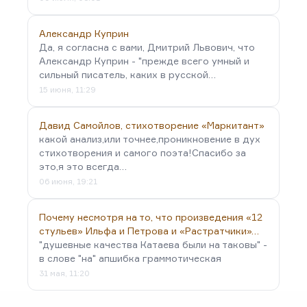
Александр Куприн
Да, я согласна с вами, Дмитрий Львович, что
Александр Куприн - "прежде всего умный и
сильный писатель, каких в русской…
15 июня, 11:29
Давид Самойлов, стихотворение «Маркитант»
какой анализ,или точнее,проникновение в дух
стихотворения и самого поэта!Спасибо за
это,я это всегда…
06 июня, 19:21
Почему несмотря на то, что произведения «12
стульев» Ильфа и Петрова и «Растратчики»…
"душевные качества Катаева были на таковы" -
в слове "на" апшибка граммотическая
31 мая, 11:20