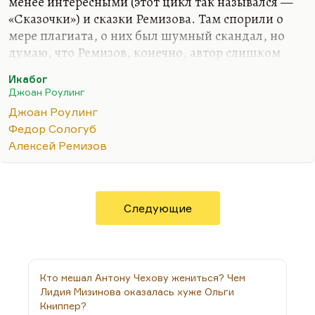
менее интересными (этот цикл так назывался —
«Сказочки») и сказки Ремизова. Там спорили о
мере плагиата, о них был шумный скандал, но
думаю, что Ремизов, конечно, автор слишком
оригинальной, и большинство сказок — это плод
Икабог
его фантазии. Хотя обрабатывал он и
Джоан Роулинг
общеизвестные сюжеты.
Джоан Роулинг
В принципе, жанр сказочной новеллы в
Федор Сологуб
Серебряном веке необычайно распространен. Но
Алексей Ремизов
это довольно претенциозные сказки. Чтобы
писать сказку, нужен какой-то элемент здорового
простодушия, и при этом своя космогония, своя
картина мира.
Следующие
Как вот в «Икабоге». Я считаю, что это очень
качественная сказка. Она будет детской
классикой.…
Кто мешал Антону Чехову жениться? Чем
Лидия Мизинова оказалась хуже Ольги
Книппер?