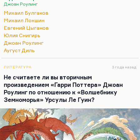
поверить с полным основанием в огромную
Джоан Роулинг
интеллектуальную близость, которая между
Михаил Булгаков
этими людьми существует, полное
Михаил Локшин
взаимопонимание. Ведь их и сводит тонкое
Евгений Цыганов
понимание того, что происходит вокруг них. А
Юлия Снигирь
это уже порождает такую солидарность…
Джоан Роулинг
Аугуст Диль
ЛИТЕРАТУРА
3 года назад
Не считаете ли вы вторичным
произведением «Гарри Поттера» Джоан
Роулинг по отношению к «Волшебнику
Земноморья» Урсулы Ле Гуин?