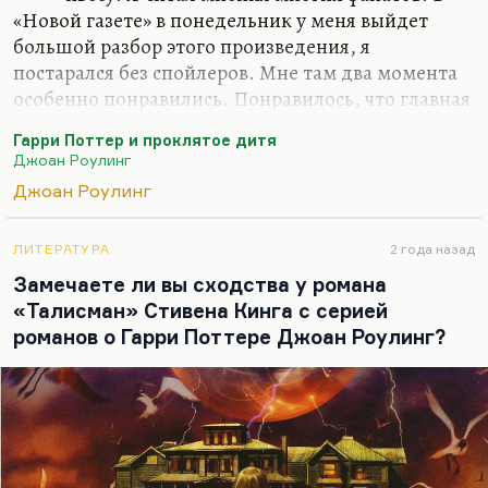
«Новой газете» в понедельник у меня выйдет
большой разбор этого произведения, я
постарался без спойлеров. Мне там два момента
особенно понравились. Понравилось, что главная
злодейка — всё-таки женщина. Этого со времён
Гарри Поттер и проклятое дитя
Миледи не было. Не сочтите это за спойлер, это
Джоан Роулинг
для меня важно. Ну и потом, какие спойлеры?
Джоан Роулинг
Всё это давно напечатано в Сети.
Что касается второго важного для меня открытия.
ЛИТЕРАТУРА
2 года назад
Там потрясающе дана тема родительского
Замечаете ли вы сходства у романа
бессилия, когда ты понимаешь, что ты хочешь
«Талисман» Стивена Кинга с серией
мальчика своего или девочку защитить от боли, а
романов о Гарри Поттере Джоан Роулинг?
Дамблдор с портрета отвечает: «Боль должна
прийти. И она придёт». И тогда почти
буквально…