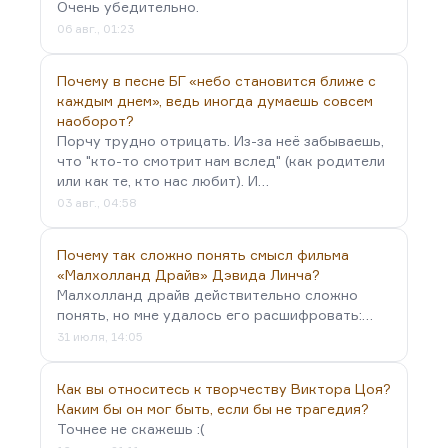
Очень убедительно.
06 авг., 01:23
Почему в песне БГ «небо становится ближе с
каждым днем», ведь иногда думаешь совсем
наоборот?
Порчу трудно отрицать. Из-за неё забываешь,
что "кто-то смотрит нам вслед" (как родители
или как те, кто нас любит). И…
03 авг., 04:58
Почему так сложно понять смысл фильма
«Малхолланд Драйв» Дэвида Линча?
Малхолланд драйв действительно сложно
понять, но мне удалось его расшифровать:…
31 июля, 14:05
Как вы относитесь к творчеству Виктора Цоя?
Каким бы он мог быть, если бы не трагедия?
Точнее не скажешь :(