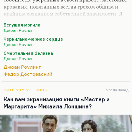
кровавых, повязанных всегда грехом общим и
крайним сознанием собственной значимости. Я
думаю, что Роулинг почувствовала, как
Бегущая могила
Достоевский в сне о трихинах, главную опасность
Джоан Роулинг
сегодняшнего момента – неспособность
Чернильно-черное сердце
услышать другого. Я бы, конечно, назвал
Джоан Роулинг
«Бегущую могилу» книгой года. Что касается
Смертельная белизна
остальных («Чернильно-черное сердце»,
Джоан Роулинг
«Смертельная белизна» – мать ее очень любила),
Джоан Роулинг
то я бы не стал называть это ее шедеврами, но это
Федор Достоевский
полезное, нравственное и душесмягчительное,
успокаивающее чтение. Потому что Роулинг
верит в добро…
ЛИТЕРАТУРА
КИНО
3 года назад
Как вам экранизация книги «Мастер и
Маргарита» Михаила Локшина?