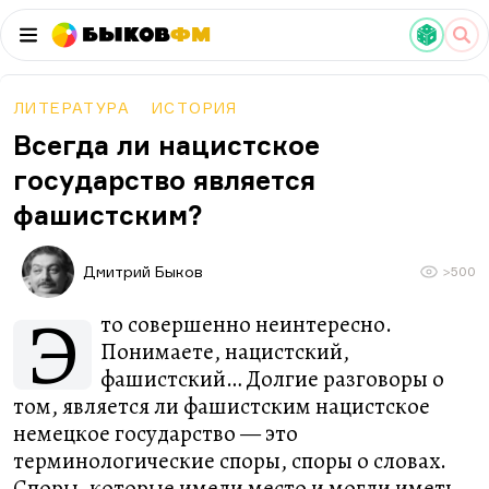
Быков
ФМ
ЛИТЕРАТУРА
ИСТОРИЯ
Всегда ли нацистское
государство является
фашистским?
Дмитрий Быков
>500
Э
то совершенно неинтересно.
Понимаете, нацистский,
фашистский… Долгие разговоры о
том, является ли фашистским нацистское
немецкое государство — это
терминологические споры, споры о словах.
Споры, которые имели место и могли иметь