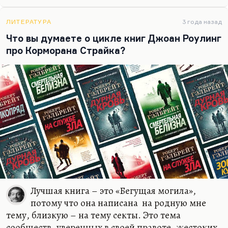
написании романа не столько на Кинга, сколько
на «Копперфильда», Шарлотту Бронте и на ее
ЛИТЕРАТУРА
3 года назад
героинь. Вообще, она такой синтез всех сестер
Что вы думаете о цикле книг Джоан Роулинг
Бронте: влияние…
про Корморана Страйка?
Лучшая книга – это «Бегущая могила»,
потому что она написана на родную мне
тему, близкую – на тему секты. Это тема
сообществ, уверенных в своей правоте, жестоких,