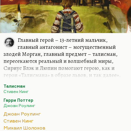
Главный герой – 13-летний мальчик,
главный антагонист – могущественный
злодей Морган, главный предмет – талисман,
пересекаются реальный и волшебный миры,
Сириус Блэк и Люпин помогают герою, как и
герои «Талисмана» в образе львов, и так далее».
Понимаете, вы обратили внимание на
Талисман
пропповские механизмы или на юнговские
Стивен Кинг
архетипы. В каждой сказке у героя есть
Гарри Поттер
волшебный помощник, в каждой сказке ему
Джоан Роулинг
противостоит абсолютное зло. В каждой сказке
Джоан Роулинг
герой, как правило, сиротка, чтобы усугубить его
Стивен Кинг
одиночество. Конечно, Роулинг опиралась при
Михаил Шолохов