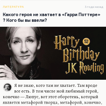
и вместе с тем гораздо менее социально, чем
«Гарри Поттер».
ЛИТЕРАТУРА
3 года назад
Какого героя не хватает в «Гарри Поттере»
? Кого бы вы ввели?
Я не знаю, кого там не хватает. Там вроде
все есть. В том числе мой любимый герой,
конечно — Люпус, вот этот оборотень, который
является метафорой творца, метафорой, конечно,