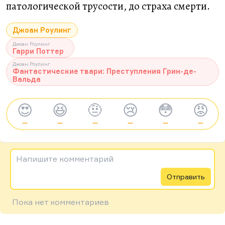
патологической трусости, до страха смерти.
Джоан Роулинг
Джоан Роулинг
Гарри Поттер
Джоан Роулинг
Фантастические твари: Преступления Грин-де-
Вальда
😍
😆
🤨
😢
😳
😡
—
—
—
—
—
—
Напишите комментарий
Отправить
Пока нет комментариев