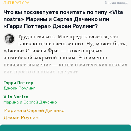
заболеванием и нравственным подъемом.
ЛИТЕРАТУРА
3 года назад
Скажем, в минуты душевного и физического
Что вы посоветуете почитать по типу «Vita
здоровья, полноценности человек близко ничего
nostra» Марины и Сергея Дяченко или
подобного бы не создал. Вот Берджесс написал
«Гарри Поттера» Джоан Роулинг?
«Заводной апельсин», зная, что…
Трудно сказать. Мне представляется, что
таких книг не очень много. Ну, может быть,
«Лжеца» Стивена Фрая — тоже о нравах
английской закрытой школы. Это именно
недавнее знамение — книги о магических школах
или просто о школах, где учат
сверхвозможностям. Полезно почитать книгу
Гарри Поттер
Велтистова «Гум-Гам». Она рассказывает о жизни
Джоан Роулинг
волшебного мальчика в таком очень хорошо
Vita Nostra
придуманном мире.
Марина и Сергей Дяченко
Марина и Сергей Дяченко
Джоан Роулинг