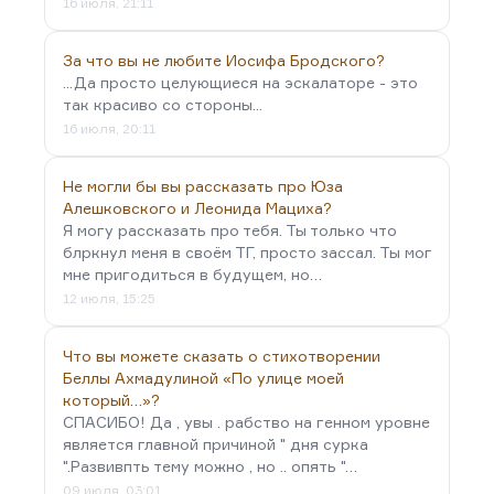
16 июля, 21:11
За что вы не любите Иосифа Бродского?
...Да просто целующиеся на эскалаторе - это
так красиво со стороны...
16 июля, 20:11
Не могли бы вы рассказать про Юза
Алешковского и Леонида Мациха?
Я могу рассказать про тебя. Ты только что
блркнул меня в своём ТГ, просто зассал. Ты мог
мне пригодиться в будущем, но…
12 июля, 15:25
Что вы можете сказать о стихотворении
Беллы Ахмадулиной «По улице моей
который…»?
СПАСИБО! Да , увы . рабство на генном уровне
является главной причиной " дня сурка
".Развивпть тему можно , но .. опять "…
09 июля, 03:01