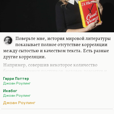
Поверьте мне, история мировой литературы
показывает полное отсутствие корреляции
между сытостью и качеством текста. Есть разные
другие корреляции.
Например, совершив некоторое количество
безнравственных поступков, человек ломается и
утрачивает талант. Или подвергшись травле,
Гарри Поттер
человек утрачивает талант — то, что Зощенко
Джоан Роулинг
называл «писатель с перепуганной душой». Это
Икабог
потеря квалификации.
Джоан Роулинг
Или Улицкая прослеживает очень интересную
Джоан Роулинг
корреляцию между тяжелым физическим