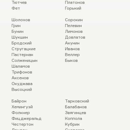
Тютчев
Платонов
Фет
Горький
Шолохов
Сорокин
Грин
Пелевин
Бунин
Лимонов
Шукшин
Довлатов
Бродский
Акунин
Стругацкие
Иванов
Пастернак
Веллер
Солженицын
Быков
Шаламов
Трифонов
Аксенов
Окуджава
Высоцкий
Байрон
Тарковский
Хемингуэй
Балабанов
Фолкнер
Звягинцев
Фицджеральд
Коппола
Честертон
Кубрик
Лондон
Скорсезе