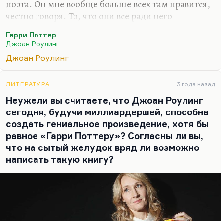
поэта. Он мне вообще больше всех там нравится,
честно говоря. То, что они все ради него
оборотничали… Нет, это мой любимый герой.
Гарри Поттер
Не хватает там, мне кажется, какого-то
Джоан Роулинг
персонажа, который мог бы убедительно от
Джоан Роулинг
противного разоблачить даже не Волдеморта,
нет, а того, кто по-настоящему там интересен и
ЛИТЕРАТУРА
3 года назад
кто, конечно, толком не реализован. Это
Неужели вы считаете, что Джоан Роулинг
Гриндевальд. Особенно Гриндевальд стал
сегодня, будучи миллиардершей, способна
понятен благодаря тому, как его сыграл Джонни
создать гениальное произведение, хотя бы
Депп. Предтеча фашизма, а может быть, и
равное «Гарри Поттеру»? Согласны ли вы,
фашизм, но в любом случае, этот идол Европы
что на сытый желудок вряд ли возможно
первой половины…
написать такую книгу?