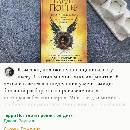
Я высоко, положительно оцениваю эту
пьесу. Я читал мнения многих фанатов. В
«Новой газете» в понедельник у меня выйдет
большой разбор этого произведения, я
постарался без спойлеров. Мне там два момента
особенно понравились. Понравилось, что главная
злодейка — всё-таки женщина. Этого со времён
Гарри Поттер и проклятое дитя
Миледи не было. Не сочтите это за спойлер, это
Джоан Роулинг
для меня важно. Ну и потом, какие спойлеры?
Джоан Роулинг