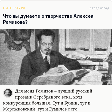
«Ады». Почему-то никто не отследил огромное
ЛИТЕРАТУРА
3 года назад
влияние Сологуба на Набокова. Когда Набоков
Что вы думаете о творчестве Алексея
был молод, он довольно горячо откликался на
Ремизова?
литературные и иные новинки Серебряного века.
Для него не только Блок и Гумилев, но – я уверен,
– что и Сологуб был…
Для меня Ремизов – лучший русский
прозаик Серебряного века, хотя
конкуренция большая. Тут и Бунин, тут и
Мережковский, тут и Гумилев с его