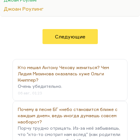
персонажа, который мог бы убедительно от
Джоан Роулинг
противного разоблачить даже не Волдеморта,
нет, а того, кто по-настоящему там интересен и
кто, конечно, толком не реализован. Это
Гриндевальд. Особенно Гриндевальд стал
Следующие
понятен благодаря тому, как его сыграл Джонни
Депп. Предтеча фашизма, а может быть, и
фашизм, но в любом случае, этот идол Европы
первой половины…
Кто мешал Антону Чехову жениться? Чем
Лидия Мизинова оказалась хуже Ольги
Книппер?
Очень убедительно.
06 авг., 01:23
Почему в песне БГ «небо становится ближе с
каждым днем», ведь иногда думаешь совсем
наоборот?
Порчу трудно отрицать. Из-за неё забываешь,
что "кто-то смотрит нам вслед" (как родители