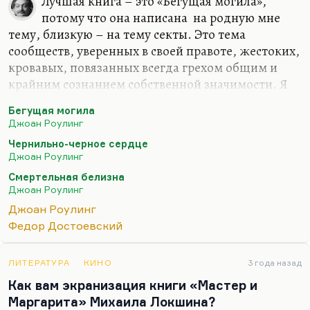
Лучшая книга – это «Бегущая могила»,
потому что она написана на родную мне
тему, близкую – на тему секты. Это тема
сообществ, уверенных в своей правоте, жестоких,
кровавых, повязанных всегда грехом общим и
крайним сознанием собственной значимости. Я
думаю, что Роулинг почувствовала, как
Бегущая могила
Достоевский в сне о трихинах, главную опасность
Джоан Роулинг
сегодняшнего момента – неспособность
Чернильно-черное сердце
услышать другого. Я бы, конечно, назвал
Джоан Роулинг
«Бегущую могилу» книгой года. Что касается
Смертельная белизна
остальных («Чернильно-черное сердце»,
Джоан Роулинг
«Смертельная белизна» – мать ее очень любила),
Джоан Роулинг
то я бы не стал называть это ее шедеврами, но это
Федор Достоевский
полезное, нравственное и душесмягчительное,
успокаивающее чтение. Потому что Роулинг
верит в добро…
ЛИТЕРАТУРА
КИНО
3 года назад
Как вам экранизация книги «Мастер и
Маргарита» Михаила Локшина?