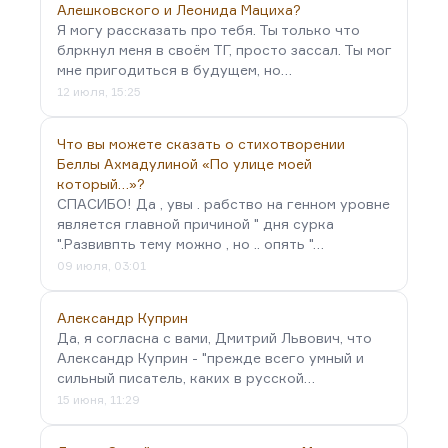
Алешковского и Леонида Мациха?
Я могу рассказать про тебя. Ты только что
блркнул меня в своём ТГ, просто зассал. Ты мог
мне пригодиться в будущем, но…
12 июля, 15:25
Что вы можете сказать о стихотворении
Беллы Ахмадулиной «По улице моей
который…»?
СПАСИБО! Да , увы . рабство на генном уровне
является главной причиной " дня сурка
".Развивпть тему можно , но .. опять "…
09 июля, 03:01
Александр Куприн
Да, я согласна с вами, Дмитрий Львович, что
Александр Куприн - "прежде всего умный и
сильный писатель, каких в русской…
15 июня, 11:29