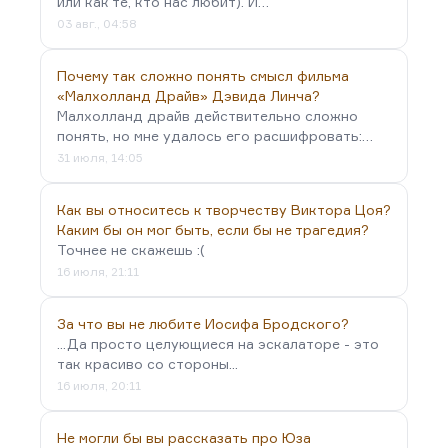
или как те, кто нас любит). И…
03 авг., 04:58
Почему так сложно понять смысл фильма
«Малхолланд Драйв» Дэвида Линча?
Малхолланд драйв действительно сложно
понять, но мне удалось его расшифровать:…
31 июля, 14:05
Как вы относитесь к творчеству Виктора Цоя?
Каким бы он мог быть, если бы не трагедия?
Точнее не скажешь :(
16 июля, 21:11
За что вы не любите Иосифа Бродского?
...Да просто целующиеся на эскалаторе - это
так красиво со стороны...
16 июля, 20:11
Не могли бы вы рассказать про Юза