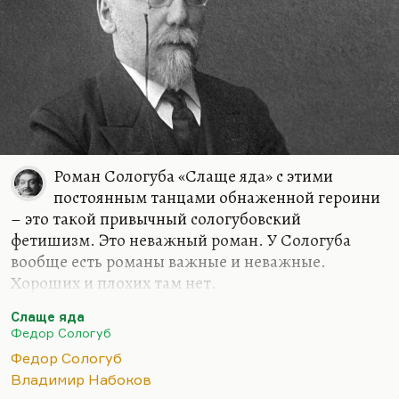
Роман Сологуба «Слаще яда» с этими
постоянным танцами обнаженной героини
– это такой привычный сологубовский
фетишизм. Это неважный роман. У Сологуба
вообще есть романы важные и неважные.
Хороших и плохих там нет.
У Сологуба есть гениальный роман «Мелкий бес»,
Слаще яда
великая, по-моему, книга «Навьи чары» (в
Федор Сологуб
особенности первая часть). Вообще вся трилогия
Федор Сологуб
«Творимая легенда» содержит в себе зерно
Владимир Набоков
будущего набоковского «Бледного огня» и зерно