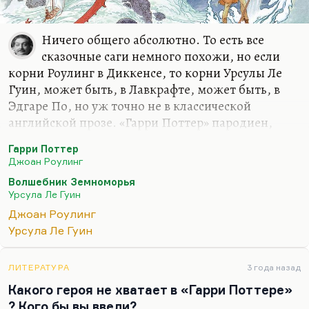
Ничего общего абсолютно. То есть все
сказочные саги немного похожи, но если
корни Роулинг в Диккенсе, то корни Урсулы Ле
Гуин, может быть, в Лавкрафте, может быть, в
Эдгаре По, но уж точно не в классической
английской прозе. «Гарри Поттер» пародиен,
сознательно вторичен, условно говоря, аллюзивен
Гарри Поттер
по отношению к Бронте, по отношению к
Джоан Роулинг
Диккенсу, по отношению ко всем историям
Волшебник Земноморья
найденышей, в отличие от Урсулы Ле Гуин,
Урсула Ле Гуин
которая была совсем другой природы. И ее
Джоан Роулинг
фэнтези, которое она, кстати, любила больше
Урсула Ле Гуин
всего написанного, гораздо, если угодно, научнее
и вместе с тем гораздо менее социально, чем
«Гарри Поттер».
ЛИТЕРАТУРА
3 года назад
Какого героя не хватает в «Гарри Поттере»
? Кого бы вы ввели?