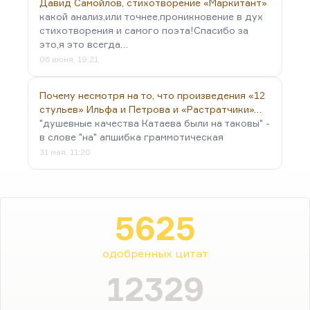
Давид Самойлов, стихотворение «Маркитант»
какой анализ,или точнее,проникновение в дух
стихотворения и самого поэта!Спасибо за
это,я это всегда…
06 июня, 19:21
Почему несмотря на то, что произведения «12
стульев» Ильфа и Петрова и «Растратчики»…
"душевные качества Катаева были на таковы" -
в слове "на" апшибка граммотическая
31 мая, 11:20
5625
одобренных цитат
12329