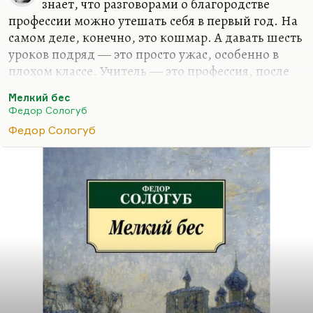
знает, что разговорами о благородстве
профессии можно утешать себя в первый год. На
самом деле, конечно, это кошмар. А давать шесть
уроков подряд ― это просто ужас, особенно в
плохом классе. Учитель ― это профессия, после
которой я отпускал бы на пенсию через десять
Мелкий бес
лет, потому что если больше десяти лет, ты уже
Федор Сологуб
превращаешься в лошадь, ходящую по кругу. Это
Федор Сологуб
адская профессия, она очень трудна, а в царской
России, где образование было еще более
заштампованным, еще более идеологически
зажатым делом, чем сейчас, где закон божий
преподавался в школе, где батюшек ненавидели
из-за этого, где было раздельное обучение, где, в
общем, выхолащивалась самая суть…