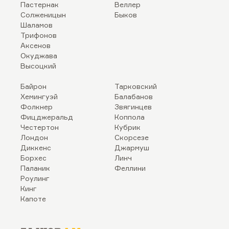
Пастернак
Веллер
Солженицын
Быков
Шаламов
Трифонов
Аксенов
Окуджава
Высоцкий
Байрон
Тарковский
Хемингуэй
Балабанов
Фолкнер
Звягинцев
Фицджеральд
Коппола
Честертон
Кубрик
Лондон
Скорсезе
Диккенс
Джармуш
Борхес
Линч
Паланик
Феллини
Роулинг
Кинг
Капоте