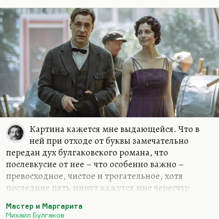
Картина кажется мне выдающейся. Что в
ней при отходе от буквы замечательно
передан дух булгаковского романа, что
послевкусие от нее – что особенно важно –
превосходное, чистое и трогательное, хотя
последние пять минут кажутся мне чересчур
идиллическими. Ничего не поделаешь, сила
Мастер и Маргарита
таланта Цыганова и Снигирь такова, что их
Михаил Булгаков