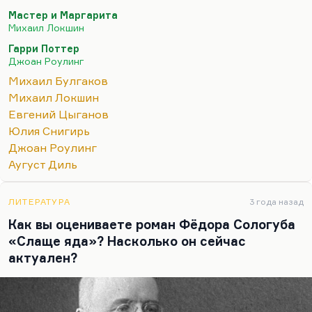
минималистская манера игры (без всякой
Мастер и Маргарита
педали), взглядами и мимикой, действительно
Михаил Локшин
прошибает зрителя насквозь и заставляет его
Гарри Поттер
поверить с полным основанием в огромную
Джоан Роулинг
интеллектуальную близость, которая между
Михаил Булгаков
этими людьми существует, полное
Михаил Локшин
взаимопонимание. Ведь их и сводит тонкое
Евгений Цыганов
понимание того, что происходит вокруг них. А
Юлия Снигирь
это уже порождает такую солидарность…
Джоан Роулинг
Аугуст Диль
ЛИТЕРАТУРА
3 года назад
Как вы оцениваете роман Фёдора Сологуба
«Слаще яда»? Насколько он сейчас
актуален?