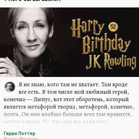
Я не знаю, кого там не хватает. Там вроде
все есть. В том числе мой любимый герой,
конечно — Люпус, вот этот оборотень, который
является метафорой творца, метафорой, конечно,
поэта. Он мне вообще больше всех там нравится,
честно говоря. То, что они все ради него
оборотничали… Нет, это мой любимый герой.
Гарри Поттер
Не хватает там, мне кажется, какого-то
Джоан Роулинг