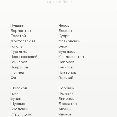
цитат в базе
Пушкин
Чехов
Лермонтов
Лесков
Толстой
Куприн
Достоевский
Маяковский
Гоголь
Блок
Тургенев
Булгаков
Чернышевский
Мандельштам
Гончаров
Набоков
Некрасов
Гумилев
Тютчев
Платонов
Фет
Горький
Шолохов
Сорокин
Грин
Пелевин
Бунин
Лимонов
Шукшин
Довлатов
Бродский
Акунин
Стругацкие
Иванов