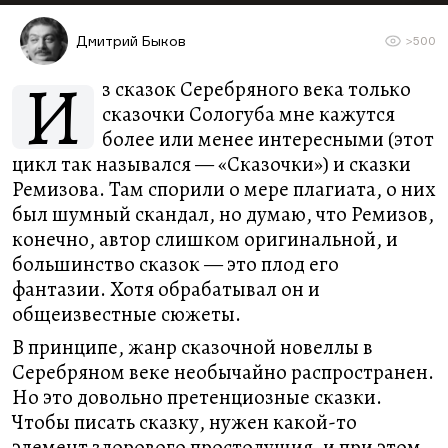
Дмитрий Быков
>500
И
з сказок Серебряного века только
сказочки Сологуба мне кажутся
более или менее интересными (этот
цикл так назывался — «Сказочки») и сказки
Ремизова. Там спорили о мере плагиата, о них
был шумный скандал, но думаю, что Ремизов,
конечно, автор слишком оригинальной, и
большинство сказок — это плод его
фантазии. Хотя обрабатывал он и
общеизвестные сюжеты.
В принципе, жанр сказочной новеллы в
Серебряном веке необычайно распространен.
Но это довольно претенциозные сказки.
Чтобы писать сказку, нужен какой-то
элемент здорового простодушия, и при этом