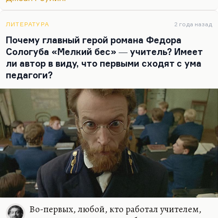
Всё это давно напечатано в Сети.
Что касается второго важного для меня открытия.
ЛИТЕРАТУРА
2 года назад
Там потрясающе дана тема родительского
Почему главный герой романа Федора
бессилия, когда ты понимаешь, что ты хочешь
Сологуба «Мелкий бес» ― учитель? Имеет
мальчика своего или девочку защитить от боли, а
ли автор в виду, что первыми сходят с ума
Дамблдор с портрета отвечает: «Боль должна
педагоги?
прийти. И она придёт». И тогда почти
буквально…
Во-первых, любой, кто работал учителем,