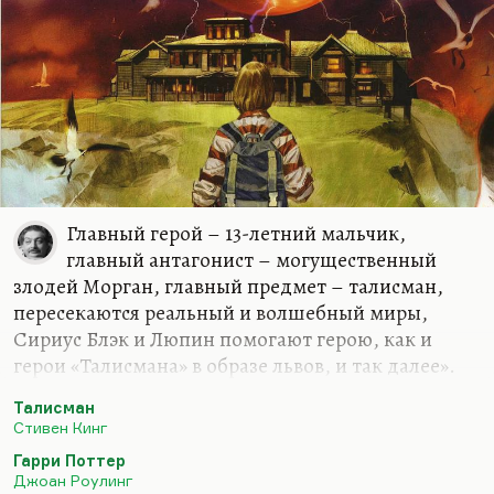
переход, некая граница, которая не всегда
ощутима, но примерно в первой трети романа
достаточно жесткий сологубовский социальный
реализм переходит в нормальную готическую
прозу. Роман социальной критики, социальной
ненависти, как,…
Главный герой – 13-летний мальчик,
главный антагонист – могущественный
злодей Морган, главный предмет – талисман,
пересекаются реальный и волшебный миры,
Сириус Блэк и Люпин помогают герою, как и
герои «Талисмана» в образе львов, и так далее».
Понимаете, вы обратили внимание на
Талисман
пропповские механизмы или на юнговские
Стивен Кинг
архетипы. В каждой сказке у героя есть
Гарри Поттер
волшебный помощник, в каждой сказке ему
Джоан Роулинг