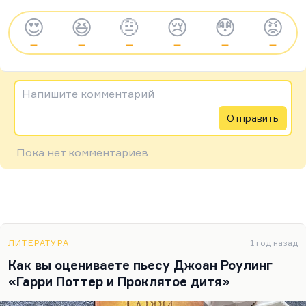
😍
😆
🤨
😢
😳
😡
—
—
—
—
—
—
Напишите комментарий
Отправить
Пока нет комментариев
ЛИТЕРАТУРА
1 год назад
Как вы оцениваете пьесу Джоан Роулинг
«Гарри Поттер и Проклятое дитя»