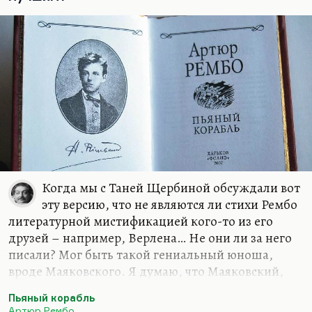
Когда мы с Таней Щербиной обсуждали вот
эту версию, что не являются ли стихи Рембо
литературной мистификацией кого-то из его
друзей – например, Верлена… Не они ли за него
писали? Мог быть такой гениальный юноша,
вроде Маяковского. Я думаю, что Маяковский,
если бы русскую революция ждала судьба
Пьяный корабль
парижской Коммуны, тоже бросил бы писать. И
Артюр Рембо