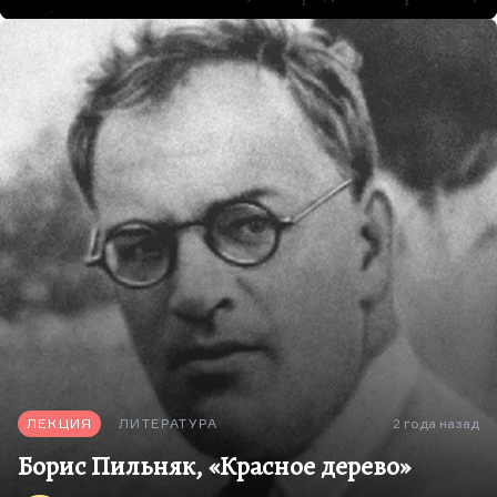
в общем, что он не мог написать эту вещь в
последний свой год, довольно проста — Есенин
героически, не побоюсь этого слова, сделал
распад собственной личности главным сюжетом
собственной лирики. Тут вам и алкогольная
деменция, тут и все более асоциальное
поведение, и безумные вспышки злобы и
подозрительности, и скандалы, его
сопровождавшие. Но прежде всего, конечно,
как правильно он сказал:
«как рощу в сентябрь
осыпает мозги алкоголь».
Действительно, поздние стихи Есенина, кстати
как раз и наиболее любимые народом, они
несравненно хуже прежних, именно…
ЛЕКЦИЯ
ЛИТЕРАТУРА
2 года назад
Борис Пильняк, «Красное дерево»