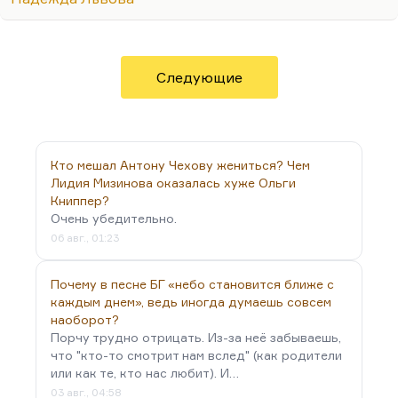
кажется, что риск самоубийства выше у человека,
который в грош себя не ставит. О поэте этого
сказать нельзя. Поэт себе ценит и ценит, может,
чересчур. И с этим связаны попытки поэта себя
Следующие
уберечь.
Это Галич все очень обижался на строчку
Окуджавы:
«Берегите нас, поэты,…
Кто мешал Антону Чехову жениться? Чем
Лидия Мизинова оказалась хуже Ольги
Книппер?
Очень убедительно.
06 авг., 01:23
Почему в песне БГ «небо становится ближе с
каждым днем», ведь иногда думаешь совсем
наоборот?
Порчу трудно отрицать. Из-за неё забываешь,
что "кто-то смотрит нам вслед" (как родители
или как те, кто нас любит). И…
03 авг., 04:58