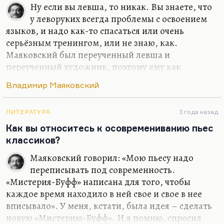
Ну если вы левша, то никак. Вы знаете, что
у леворуких всегда проблемы с освоением
языков, и надо как-то спасаться или очень
серьёзным тренингом, или не знаю, как.
Маяковский был переученный левша и
переученный художник, поэтому ему как
писателю всё время, как поэту всё время трудно
Владимир Маяковский
было воздерживаться от кричащей
живописности, гиперболизированной, и самое
главное – он совсем не умел разговаривать ни на
ЛИТЕРАТУРА
3 года назад
каком иностранном языке. В силу регулярного
Как вы относитесь к осовремениванию пьес
общения с грузинами в юности, в детстве, когда
классиков?
всё вообще легко запоминается, он в общих
Маяковский говорил: «Мою пьесу надо
чертах знал разговорный грузинский. Иоселиани,
переписывать под современность.
чьи родители с ним дружили, утверждает, что
«Мистерия-Буфф» написана для того, чтобы
поддержать разговор он мог. Но ни выучить
каждое время находило в ней свое и свое в нее
французский, ни с подачи…
вписывало». У меня, кстати, была идея – сделать
новую «Мистерию-Буфф». И я помню, спросил