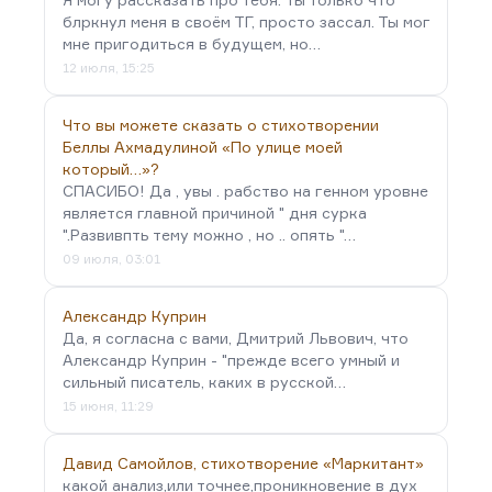
блркнул меня в своём ТГ, просто зассал. Ты мог
мне пригодиться в будущем, но…
12 июля, 15:25
Что вы можете сказать о стихотворении
Беллы Ахмадулиной «По улице моей
который…»?
СПАСИБО! Да , увы . рабство на генном уровне
является главной причиной " дня сурка
".Развивпть тему можно , но .. опять "…
09 июля, 03:01
Александр Куприн
Да, я согласна с вами, Дмитрий Львович, что
Александр Куприн - "прежде всего умный и
сильный писатель, каких в русской…
15 июня, 11:29
Давид Самойлов, стихотворение «Маркитант»
какой анализ,или точнее,проникновение в дух