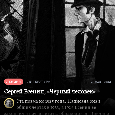
Маяковский в поэме-трагедии «Владимир
Маяковский» говорил: «У меня есть Сонечка
сестра!» Впоследствии поэма была резко
переадресован Марии Денисовой, с которой
Маяковский встретился в Одессе. И идея
большой поэмы о любви в результате было уже
вдохновлена довольно трагической историей их
двухдневного романа.
Кстати говоря, из всех влюбленностей
Маяковского эта была, если угодно, самой
перспективной. Вот если бы тогда Мария
Денисова оказалось чуть более чутка, может
быть, они действительно…
ЛЕКЦИЯ
ЛИТЕРАТУРА
2 года назад
Сергей Есенин, «Черный человек»
Эта поэма не 1925 года. Написана она в
общих чертах в 1923, в 1925 Есенин ее
закончил и начал читать, обнародовал. Причина,