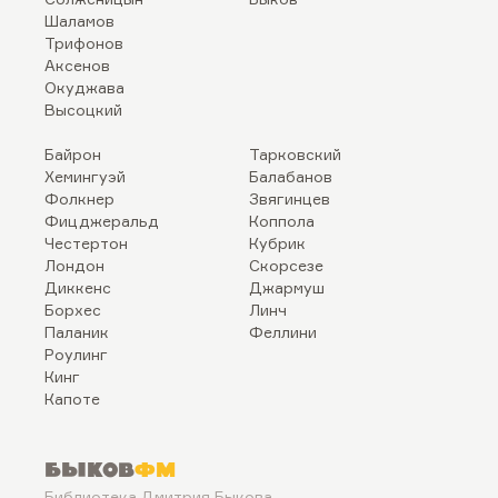
Шаламов
Трифонов
Аксенов
Окуджава
Высоцкий
Байрон
Тарковский
Хемингуэй
Балабанов
Фолкнер
Звягинцев
Фицджеральд
Коппола
Честертон
Кубрик
Лондон
Скорсезе
Диккенс
Джармуш
Борхес
Линч
Паланик
Феллини
Роулинг
Кинг
Капоте
Быков
ФМ
Библиотека Дмитрия Быкова