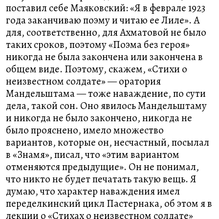
поставил себе Маяковский: «Я в феврале 1923
года заканчиваю поэму и читаю ее Лиле». А
для, соответственно, для Ахматовой не было
таких сроков, поэтому «Поэма без героя»
никогда не была закончена или закончена в
общем виде. Поэтому, скажем, «Стихи о
неизвестном солдате» — оратория
Мандельштама — тоже наваждение, по сути
дела, такой сон. Оно явилось Мандельштаму
и никогда не было закончено, никогда не
было прояснено, имело множество
вариантов, которые он, несчастный, посылал
в «Знамя», писал, что «этим вариантом
отменяются предыдущие». Он не понимал,
что никто не будет печатать такую вещь. Я
думаю, что характер наваждения имел
переделкинский цикл Пастернака, об этом я в
лекции о «Стихах о неизвестном солдате»