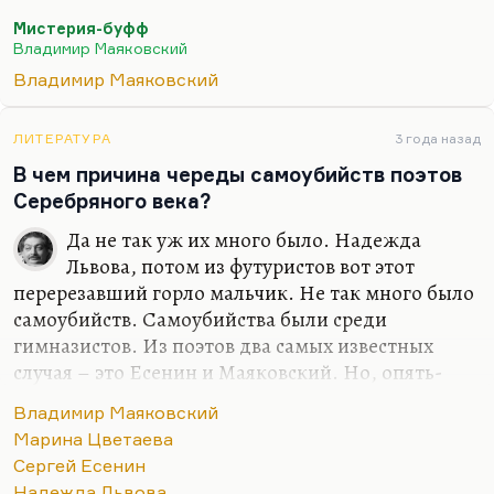
Пелевина: «Вот я хочу сделать новую «Мистерию-
Мистерия-буфф
Буфф», но не могу понять, куда они приходят.
Владимир Маяковский
Потому что у Маяковского они приходят в
Владимир Маяковский
коммунистическое будущее». И Пелевин говорит:
«Они приходят в голову Маяковскому». Типичный
ответ по Пелевину, очень остроумный.
ЛИТЕРАТУРА
3 года назад
В чем причина череды самоубийств поэтов
Серебряного века?
Да не так уж их много было. Надежда
Львова, потом из футуристов вот этот
перерезавший горло мальчик. Не так много было
самоубийств. Самоубийства были среди
гимназистов. Из поэтов два самых известных
случая – это Есенин и Маяковский. Но, опять-
таки, видите ли, страшную вещь скажу, но поэты
Владимир Маяковский
реже кончают с собой, нежели их поклонники.
Марина Цветаева
Поэт собой дорожит.; он, как говорил Батюшков,
Сергей Есенин
несет на голове драгоценный сосуд. Поэтому мне
Надежда Львова