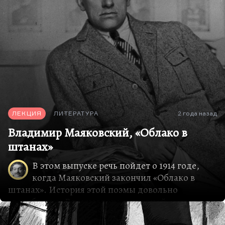
вообще как-то…
ЛЕКЦИЯ
ЛИТЕРАТУРА
2 года назад
Владимир Маяковский, «Облако в
штанах»
В этом выпуске речь пойдет о 1914 годе,
когда Маяковский закончил «Облако в
штанах». История этой поэмы довольно
своеобразна. Вдохновлена она одной
женщиной, той, о которой впоследствии