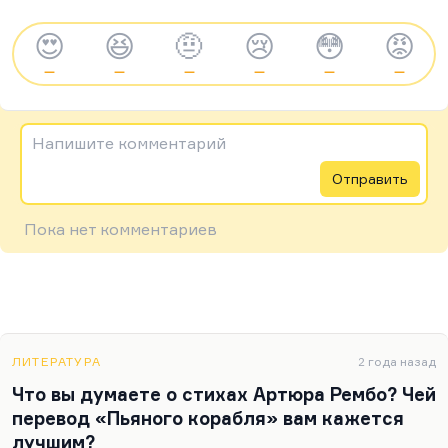
😍
😆
🤨
😢
😳
😡
—
—
—
—
—
—
Напишите комментарий
Отправить
Пока нет комментариев
ЛИТЕРАТУРА
2 года назад
Что вы думаете о стихах Артюра Рембо? Чей
перевод «Пьяного корабля» вам кажется
лучшим?