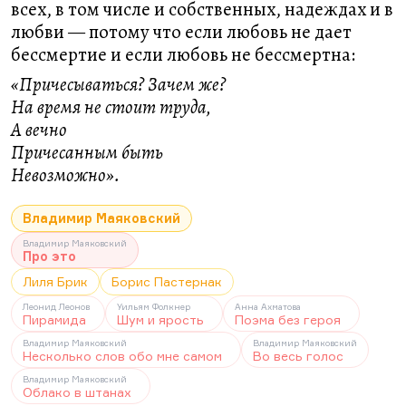
всех, в том числе и собственных, надеждах и в
любви — потому что если любовь не дает
бессмертие и если любовь не бессмертна:
«Причесываться? Зачем же?
На время не стоит труда,
А вечно
Причесанным быть
Невозможно».
Владимир Маяковский
Владимир Маяковский
Про это
Лиля Брик
Борис Пастернак
Леонид Леонов
Уильям Фолкнер
Анна Ахматова
Пирамида
Шум и ярость
Поэма без героя
Владимир Маяковский
Владимир Маяковский
Несколько слов обо мне самом
Во весь голос
Владимир Маяковский
Облако в штанах