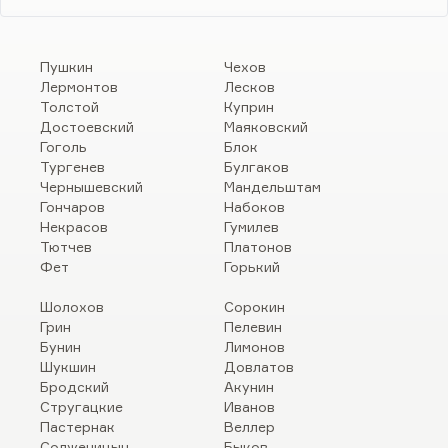
Пушкин
Чехов
Лермонтов
Лесков
Толстой
Куприн
Достоевский
Маяковский
Гоголь
Блок
Тургенев
Булгаков
Чернышевский
Мандельштам
Гончаров
Набоков
Некрасов
Гумилев
Тютчев
Платонов
Фет
Горький
Шолохов
Сорокин
Грин
Пелевин
Бунин
Лимонов
Шукшин
Довлатов
Бродский
Акунин
Стругацкие
Иванов
Пастернак
Веллер
Солженицын
Быков