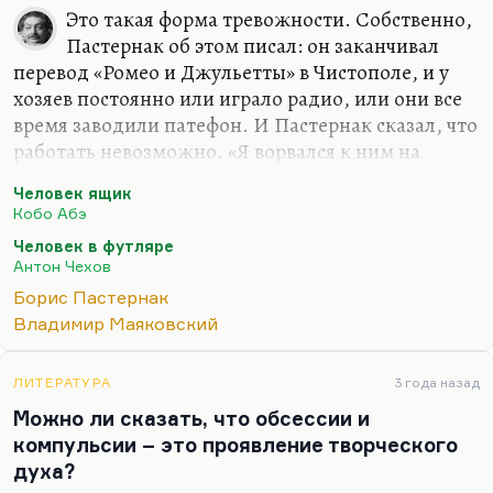
Это такая форма тревожности. Собственно,
Пастернак об этом писал: он заканчивал
перевод «Ромео и Джульетты» в Чистополе, и у
хозяев постоянно или играло радио, или они все
время заводили патефон. И Пастернак сказал, что
работать невозможно. «Я ворвался к ним на
кухню, попросил убрать звук, а потом весь день
Человек ящик
себя корил: потому что им это действительно
Кобо Абэ
нужно». И пояснил, что это каким-то образом
Человек в футляре
заполняет их внутреннюю тревожность.
Антон Чехов
Я могу это понять. Если уж Пастернак, постоянно
Борис Пастернак
чувствовавший себя виноватым, не посмел им
Владимир Маяковский
сделать замечания, то, наверное, сам бог велел
прощать людей, которые нуждаются постоянно
ЛИТЕРАТУРА
3 года назад
именно в заполнении своего внутреннего
Можно ли сказать, что обсессии и
вакуума. Понимаете, это, кстати,…
компульсии – это проявление творческого
духа?