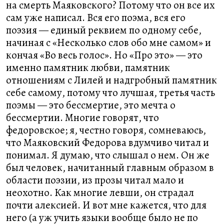
на смерть Маяковского? Потому что он все их
сам уже написал. Вся его поэма, вся его
поэзия — единый реквием по одному себе,
начиная с «Несколько слов обо мне самом» и
кончая «Во весь голос». Но «Про это» — это
именно памятник любви, памятник
отношениям с Лилей и надгробный памятник
себе самому, потому что лучшая, третья часть
поэмы — это бессмертие, это мечта о
бессмертии. Многие говорят, что
федоровское; я, честно говоря, сомневаюсь,
что Маяковский Федорова вдумчиво читал и
понимал. Я думаю, что слышал о нем. Он же
был человек, начитанный главным образом в
области поэзии, из прозы читал мало и
неохотно. Как многие левши, он страдал
почти алексией. И вот мне кажется, что для
него (а уж учить языки вообще было не по