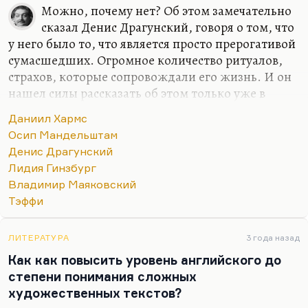
Можно, почему нет? Об этом замечательно
сказал Денис Драгунский, говоря о том, что
у него было то, что является просто прерогативой
сумасшедших. Огромное количество ритуалов,
страхов, которые сопровождали его жизнь. И он
нашел силы рассказать об этом только уже в
зрелые годы. Это и страх за отца, который
Даниил Хармс
выражался во множестве компульсий. Да, это
Осип Мандельштам
прерогатива людей, тонко чувствующих мир. Это
Денис Драгунский
особенность людей, у которых с миром более
Лидия Гинзбург
тонкая связь. Я так думаю. Или, может быть, это
Владимир Маяковский
вариант сюжетостроения: человек защищается от
Тэффи
сути мира, придумывая себе ритуалы. Значит, он
видит эту суть, по крайней мере, чувствует ее
интуитивно.
ЛИТЕРАТУРА
3 года назад
Как как повысить уровень английского до
Вообще, компульсии – это такие конвульсии духа
степени понимания сложных
всегда. Я…
художественных текстов?