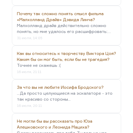
Почему так сложно понять смысл фильма
«Малхолланд Драйв» Дэвида Линча?
Малхолланд драйв действительно сложно
понять, но мне удалось его расшифровать:…
31 июля, 14:05
Как вы относитесь к творчеству Виктора Цоя?
Каким бы он мог быть, если бы не трагедия?
Точнее не скажешь :(
16 июля, 21:11
За что вы не любите Иосифа Бродского?
...Да просто целующиеся на эскалаторе - это
так красиво со стороны...
16 июля, 20:11
Не могли бы вы рассказать про Юза
Алешковского и Леонида Мациха?
Я могу рассказать про тебя. Ты только что