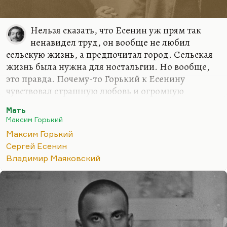
Нельзя сказать, что Есенин уж прям так
ненавидел труд, он вообще не любил
сельскую жизнь, а предпочитал город. Сельская
жизнь была нужна для ностальгии. Но вообще,
это правда. Почему-то Горький к Есенину
чувствовал страшную любовь и огромную
близость. Вот он осуждал самоубийство в случае
Мать
Маяковского, говорил, что это истеричный
Максим Горький
поступок, а про Есенина он нашел какие-то
Максим Горький
гораздо более человеческие, более добрые слова.
Сергей Есенин
Вот странно. Маяковский должен был быть ему
Владимир Маяковский
гораздо ближе по духу, но он его, мало сказать,
ненавидел. Просто, действительно, ненавидел.
Он вписывал про него посмертно всякие
глупости. Там в очерк о Ленине вписал
негативную оценку его, и что он не верит ему. И