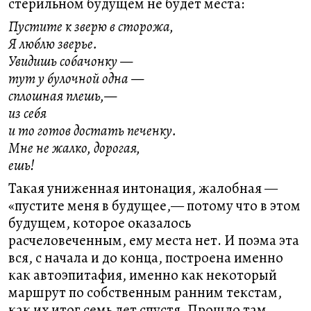
стерильном будущем не будет места:
Пустите к зверю в сторожа,
Я люблю зверье.
Увидишь собачонку —
тут у булочной одна —
сплошная плешь,—
из себя
и то готов достать печенку.
Мне не жалко, дорогая,
ешь!
Такая униженная интонация, жалобная —
«пустите меня в будущее,— потому что в этом
будущем, которое оказалось
расчеловеченным, ему места нет. И поэма эта
вся, с начала и до конца, построена именно
как автоэпитафия, именно как некоторый
маршрут по собственным ранним текстам,
как их итог семь лет спустя. Прошло там