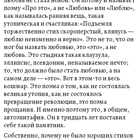
любовь не стала новой. Он потому и называет
поэму «Про это», а не «Любовь» или «Люблю»,
как называлась ранняя вещь, такая
утопическая и счастливая: «Подъемля
торжественно стих скороперстый, клянусь —
люблю неизменно и верно». Это не то, что он
мог бы назвать любовью, это «это», а не
любовь. Это стыдная такая клаузула,
эллипсис, псевдоним, неназываемое нечто;
то, что должно было стать любовью, а на
самом деле — «это». Вот в этом-то и весь
кошмар. Это поэма о том, как не состоялась
великая утопия, как не состоялось
превращение революции, это поэма
прощания. И именно поэтому это, в общем,
автоэпитафия. Он в тридцать лет поставил
себе такой памятник.
Собственно, почему не было хороших стихов