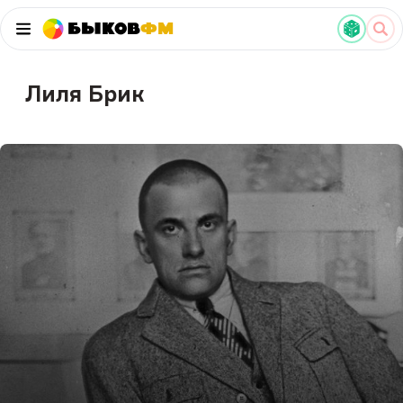
Быков
ФМ
Лиля Брик