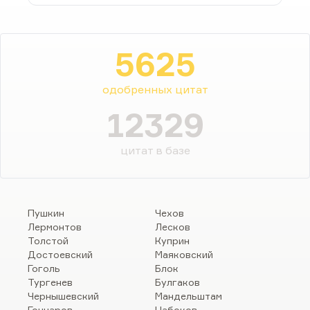
5625
одобренных цитат
12329
цитат в базе
Пушкин
Чехов
Лермонтов
Лесков
Толстой
Куприн
Достоевский
Маяковский
Гоголь
Блок
Тургенев
Булгаков
Чернышевский
Мандельштам
Гончаров
Набоков