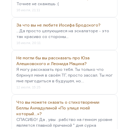
Точнее не скажешь :(
16 июля, 21:11
За что вы не любите Иосифа Бродского?
...Да просто целующиеся на эскалаторе - это
так красиво со стороны...
16 июля, 20:11
Не могли бы вы рассказать про Юза
Алешковского и Леонида Мациха?
Я могу рассказать про тебя. Ты только что
блркнул меня в своём ТГ, просто зассал. Ты мог
мне пригодиться в будущем, но…
12 июля, 15:25
Что вы можете сказать о стихотворении
Беллы Ахмадулиной «По улице моей
который…»?
СПАСИБО! Да , увы . рабство на генном уровне
является главной причиной " дня сурка