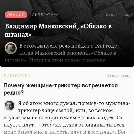
ЛЕКЦИЯ
ЛИТЕРАТУРА
2 года назад
Владимир Маяковский, «Облако в
штанах»
В этом выпуске речь пойдет о 1914 годе,
когда Маяковский закончил «Облако в
штанах». История этой поэмы довольно
своеобразна. Вдохновлена она одной
женщиной, той, о которой впоследствии
ЛИТЕРАТУРА
2 года назад
Маяковский в поэме-трагедии «Владимир
Почему женщина-трикстер встречается
Маяковский» говорил: «У меня есть Сонечка
редко?
сестра!» Впоследствии поэма была резко
переадресован Марии Денисовой, с которой
Я об этом много думал: почему-то мужчина-
Маяковский встретился в Одессе. И идея
трикстер чаще святой, или, во всяком
большой поэмы о любви в результате было уже
случае, мы не воспринимаем его как злодея. Он
вдохновлена довольно трагической историей их
плут, а плут — это: «Из духов отрицанья ты всех
двухдневного романа.
мене бывал мне в тягость, плут и весельчак». Бог