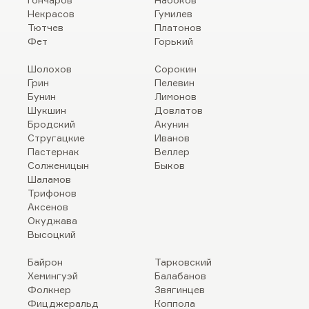
Некрасов
Гумилев
Тютчев
Платонов
Фет
Горький
Шолохов
Сорокин
Грин
Пелевин
Бунин
Лимонов
Шукшин
Довлатов
Бродский
Акунин
Стругацкие
Иванов
Пастернак
Веллер
Солженицын
Быков
Шаламов
Трифонов
Аксенов
Окуджава
Высоцкий
Байрон
Тарковский
Хемингуэй
Балабанов
Фолкнер
Звягинцев
Фицджеральд
Коппола