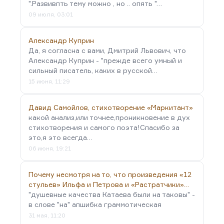
".Развивпть тему можно , но .. опять "…
09 июля, 03:01
Александр Куприн
Да, я согласна с вами, Дмитрий Львович, что
Александр Куприн - "прежде всего умный и
сильный писатель, каких в русской…
15 июня, 11:29
Давид Самойлов, стихотворение «Маркитант»
какой анализ,или точнее,проникновение в дух
стихотворения и самого поэта!Спасибо за
это,я это всегда…
06 июня, 19:21
Почему несмотря на то, что произведения «12
стульев» Ильфа и Петрова и «Растратчики»…
"душевные качества Катаева были на таковы" -
в слове "на" апшибка граммотическая
31 мая, 11:20