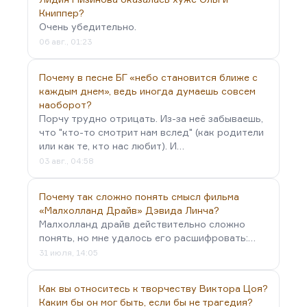
Маяковского — приходить к кому-либо и
Книппер?
Очень убедительно.
знакомиться. Наоборот, когда к нему пришёл
06 авг., 01:23
знакомиться Чуковский — самый знаменитый
литературный критик России в это время — и
Почему в песне БГ «небо становится ближе с
начал ему объяснять, как тот хорошо пишет,…
каждым днем», ведь иногда думаешь совсем
наоборот?
Порчу трудно отрицать. Из-за неё забываешь,
что "кто-то смотрит нам вслед" (как родители
или как те, кто нас любит). И…
03 авг., 04:58
Почему так сложно понять смысл фильма
«Малхолланд Драйв» Дэвида Линча?
Малхолланд драйв действительно сложно
понять, но мне удалось его расшифровать:…
31 июля, 14:05
Как вы относитесь к творчеству Виктора Цоя?
Каким бы он мог быть, если бы не трагедия?