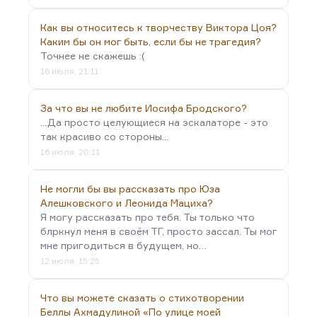
Как вы относитесь к творчеству Виктора Цоя?
Каким бы он мог быть, если бы не трагедия?
Точнее не скажешь :(
16 июля, 21:11
За что вы не любите Иосифа Бродского?
...Да просто целующиеся на эскалаторе - это
так красиво со стороны...
16 июля, 20:11
Не могли бы вы рассказать про Юза
Алешковского и Леонида Мациха?
Я могу рассказать про тебя. Ты только что
блркнул меня в своём ТГ, просто зассал. Ты мог
мне пригодиться в будущем, но…
12 июля, 15:25
Что вы можете сказать о стихотворении
Беллы Ахмадулиной «По улице моей