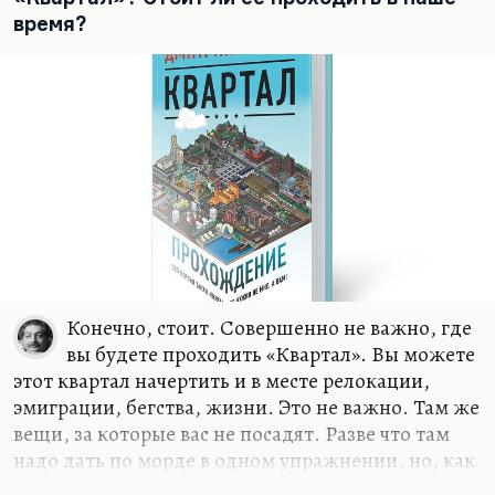
на даче своей. Или в «Березках», любимом
время?
пансионате. И у меня ровно такой же пейзаж
здесь, ровно с теми же грибами. Но проблема в
том, что до Чепелева час ехать, а иногда и два, в
пробках. А…
Конечно, стоит. Совершенно не важно, где
вы будете проходить «Квартал». Вы можете
этот квартал начертить и в месте релокации,
эмиграции, бегства, жизни. Это не важно. Там же
вещи, за которые вас не посадят. Разве что там
надо дать по морде в одном упражнении, но, как
выясняется в конце, давать не надо. «Квартал»