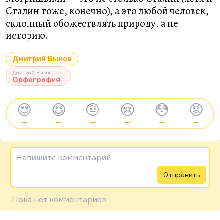
Сталин тоже, конечно), а это любой человек,
склонный обожествлять природу, а не
историю.
Дмитрий Быков
Дмитрий Быков
Орфография
😍
😆
🤨
😢
😳
😡
—
—
—
—
—
—
Напишите комментарий
Отправить
Пока нет комментариев