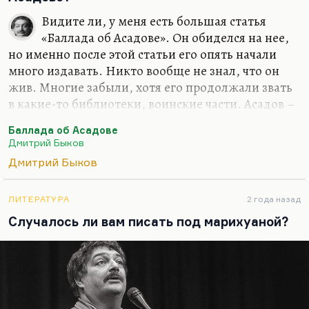
английски я, конечно, буду. От этого никуда не
Видите ли, у меня есть большая статья
денешься. Писание на английском делает речь
«Баллада об Асадове». Он обиделся на нее,
более четкой. Переводить с английского я буду
но именно после этой статьи его опять начали
много. Вот «Март» переведу Кунищака, буду
много издавать. Никто вообще не знал, что он
«Сорделло» заканчивать. Конечно, я…
жив. Многие забыли, хотя его продолжали звать
в какие-то библиотеки, воинские части. Асадов –
значительное литературное явление. Это поэзия
Баллада об Асадове
для советского нижнего этажа среднего класса.
Дмитрий Быков
Этим людям нужна своя поэзия. Это поэтическая
Дмитрий Быков
поп-культура, не лишенная ни морали, ни
сюжетного чувства, ни формальных интересных
находок. Безусловно, это важный человек.
ЛИТЕРАТУРА
2 года назад
Понимаете, в Советском Союзе была довольно
Случалось ли вам писать под марихуаной?
интеллигентная, довольно культурная попса
(хотя это нельзя назвать попсой). Вот ушел со
сцены Валерий Леонтьев. Сделал такое…