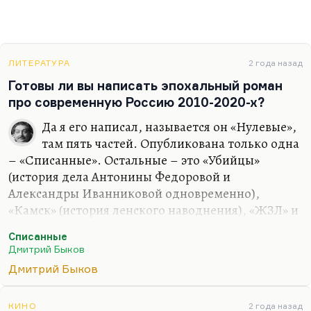
ЛИТЕРАТУРА
2 года назад
Готовы ли вы написать эпохальный роман
про современную Россию 2010-2020-х?
Да я его написал, называется он «Нулевые»,
там пять частей. Опубликована только одна
– «Списанные». Остальные – это «Убийцы»
(история дела Антонины Федоровой и
Александры Иванниковой одновременно),
«Камск» (история ленского наводнения), «ЖЗЛ» и
«Американец» (история того же героя Сергея
Списанные
Свиридова, который возвращается из
Дмитрий Быков
эмиграции). Десять-пятнадцать лет нам
Дмитрий Быков
происходит действие. Но я не хочу его печатать;
более того, я не уверен, что его надо печатать.
КИНО
2 года назад