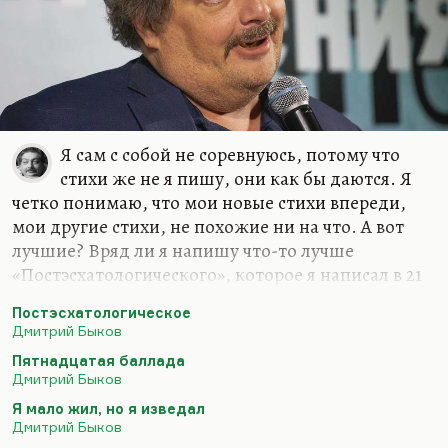
жить хочется. Что-нибудь…
Я сам с собой не соревнуюсь, потому что
стихи же не я пишу, они как бы даются. Я
четко понимаю, что мои новые стихи впереди,
мои другие стихи, не похожие ни на что. А вот
лучшие? Вряд ли я напишу что-то лучше
«Постэсхатологического», которое я написал в 21
год («Наше свято место отныне пусто…»), вряд ли
Постэсхатологическое
я напишу что-то лучше «Пятнадцатой баллады»
Дмитрий Быков
(«Если б был я Дэн Браун…») или моего самого
Пятнадцатая баллада
любимого стихотворения – «Сказки о рыбаке и
Дмитрий Быков
рыбке»… Вообще, лучшее стихотворение мое
Я мало жил, но я изведал
звучит так:
Дмитрий Быков