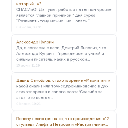
который…»?
СПАСИБО! Да , увы . рабство на генном уровне
является главной причиной " дня сурка
".Развивпть тему можно , но .. опять "…
09 июля, 03:01
Александр Куприн
Да, я согласна с вами, Дмитрий Львович, что
Александр Куприн - "прежде всего умный и
сильный писатель, каких в русской…
15 июня, 11:29
Давид Самойлов, стихотворение «Маркитант»
какой анализ,или точнее,проникновение в дух
стихотворения и самого поэта!Спасибо за
это,я это всегда…
06 июня, 19:21
Почему несмотря на то, что произведения «12
стульев» Ильфа и Петрова и «Растратчики»…