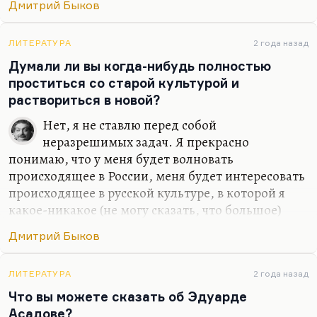
Я мало жил, но я изведал
Дмитрий Быков
И тьму, и свет.
Небесной Родины я не предал –
ЛИТЕРАТУРА
2 года назад
Думали ли вы когда-нибудь полностью
Что нет, то нет.
проститься со старой культурой и
Земную предал неоднократно,
раствориться в новой?
И…
Нет, я не ставлю перед собой
неразрешимых задач. Я прекрасно
понимаю, что у меня будет волновать
происходящее в России, меня будет интересовать
происходящее в русской культуре, в которой я
какое-никакое (не могу сказать, что большое)
место все-таки занимаю. Какое-то занимаю,
Дмитрий Быков
безусловно. Сужу я об этом прежде всего по
реакции на меня американских друзей –
студентов, славистов. Так что нет, я не думал
ЛИТЕРАТУРА
2 года назад
бросить то, что я там прожил и то, что я там
Что вы можете сказать об Эдуарде
видел и сделал. Иной вопрос, что писать по-
Асадове?