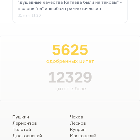
"душевные качества Катаева были на таковы" -
в слове "на" апшибка граммотическая
31 мая, 11:20
5625
одобренных цитат
12329
цитат в базе
Пушкин
Чехов
Лермонтов
Лесков
Толстой
Куприн
Достоевский
Маяковский