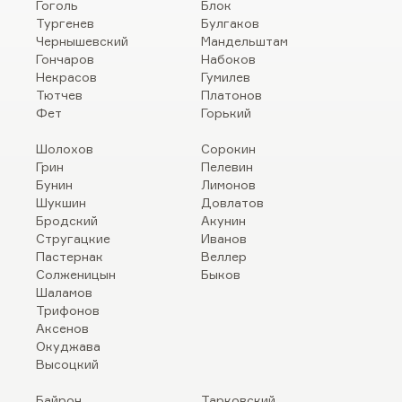
Гоголь
Блок
Тургенев
Булгаков
Чернышевский
Мандельштам
Гончаров
Набоков
Некрасов
Гумилев
Тютчев
Платонов
Фет
Горький
Шолохов
Сорокин
Грин
Пелевин
Бунин
Лимонов
Шукшин
Довлатов
Бродский
Акунин
Стругацкие
Иванов
Пастернак
Веллер
Солженицын
Быков
Шаламов
Трифонов
Аксенов
Окуджава
Высоцкий
Байрон
Тарковский