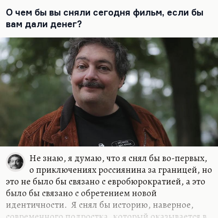
Понимаете, в чем дело? Писать эпохальный
О чем бы вы сняли сегодня фильм, если бы
роман хорошо, когда есть эпохальное время на
вам дали денег?
дворе. Сегодня это не тот жанр, в котором надо
выступать. Мне вообще кажется, что время
эпических романов закончилось. Сегодня надо
писать…
Не знаю, я думаю, что я снял бы во-первых,
о приключениях россиянина за границей, но
это не было бы связано с евробюрократией, а это
было бы связано с обретением новой
идентичности. Я снял бы историю, наверное,
современного подростка, который оказывается в