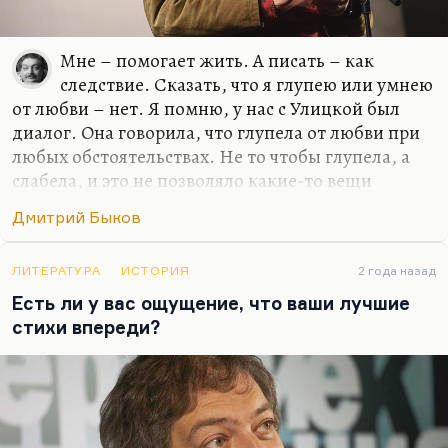
Мне – помогает жить. А писать – как
следствие. Сказать, что я глупею или умнею
от любви – нет. Я помню, у нас с Улицкой был
диалог. Она говорила, что глупела от любви при
любых обстоятельствах. Не то чтобы глупела, а
слабела, и это не позволяло какие-то вещи
додумывать и договаривать до конца. Но у меня
Дмитрий Быков
все-таки этого нет, для меня любовь – это формат
общения. И всегда так получилось, если искать
какую-то общую черту у моих жен или тех
ЛИТЕРАТУРА
ИСТОРИЯ
2 года назад
женщин, с которыми у меня были долгие и
Есть ли у вас ощущение, что ваши лучшие
счастливые отношения, – это были женщины, с
стихи впереди?
которыми мне нравилось разговаривать, в
которых я находил не эхо, а именно гениальный
ответ, додумывание такое.
Иной раз Катька что-нибудь такое скажет, и