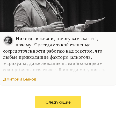
Никогда в жизни, и могу вам сказать,
почему. Я всегда с такой степенью
сосредоточенности работаю над текстом, что
любые привходящие факторы (алкоголь,
марихуана, даже лежание на слишком ярком
солнце) меня отвлекают. Я иногда могу писать
стихи в совершенно не располагающей к этому
Дмитрий Быков
обстановке, как было в армии. Там с какой-то
дополнительной силой вырывалось, может быть,
на внутреннем протесте. Либо в условиях
умеренного, неприхотливого, но все-таки
Следующие
комфорта. Мне, в общем, не нравится, когда меня
отвлекают.