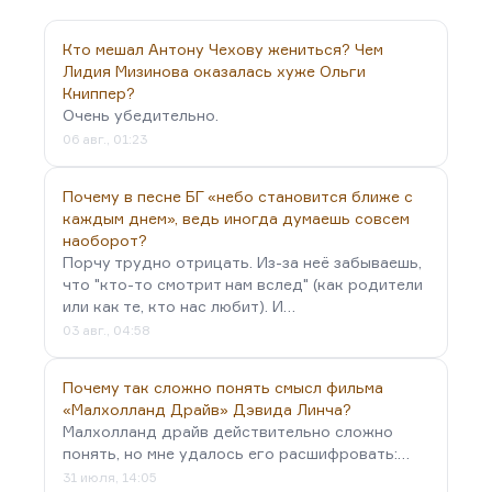
Марихуана – дело не в пропаганде наркотиков.
Но марихуана меняет характер мышления. Она
Кто мешал Антону Чехову жениться? Чем
заметно снижает вашу собственную критичность.
Лидия Мизинова оказалась хуже Ольги
Книппер?
И при таком подходе, мне кажется, даже в…
Очень убедительно.
06 авг., 01:23
Почему в песне БГ «небо становится ближе с
каждым днем», ведь иногда думаешь совсем
наоборот?
Порчу трудно отрицать. Из-за неё забываешь,
что "кто-то смотрит нам вслед" (как родители
или как те, кто нас любит). И…
03 авг., 04:58
Почему так сложно понять смысл фильма
«Малхолланд Драйв» Дэвида Линча?
Малхолланд драйв действительно сложно
понять, но мне удалось его расшифровать:…
31 июля, 14:05