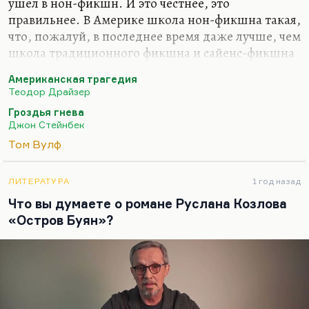
ушел в нон-фикшн. И это честнее, это
правильнее. В Америке школа нон-фикшна такая,
что, пожалуй, в последнее время даже лучше, чем
школа традиционного фикшна и сайенс-фикшна
уж точно. Нон-фикшн — это огромное, может
Американская трагедия
быть, доминирующее направление американской
Теодор Драйзер
литературы, где расследуются подлинные
Гроздья гнева
преступления, излагаются подлинные
Джон Стейнбек
биографии.
Том Вулф
В каком смысле это честнее социального
реализма? Понимаете, социальный реализм… Ну,
ЛИТЕРАТУРА
1 год назад
как у Драйзера, например, ведь «Американская
Что вы думаете о романе Руслана Козлова
трагедия» тоже написана по мотивам совершенно
«Остров Буян»?
конкретного явления. Американский реализм все
время пытался вывести из жизни…