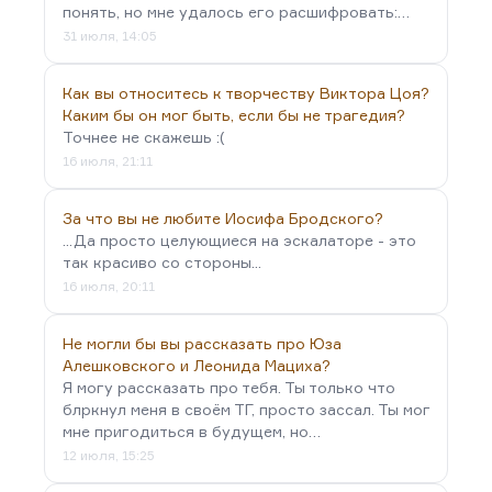
понять, но мне удалось его расшифровать:…
31 июля, 14:05
Как вы относитесь к творчеству Виктора Цоя?
Каким бы он мог быть, если бы не трагедия?
Точнее не скажешь :(
16 июля, 21:11
За что вы не любите Иосифа Бродского?
...Да просто целующиеся на эскалаторе - это
так красиво со стороны...
16 июля, 20:11
Не могли бы вы рассказать про Юза
Алешковского и Леонида Мациха?
Я могу рассказать про тебя. Ты только что
блркнул меня в своём ТГ, просто зассал. Ты мог
мне пригодиться в будущем, но…
12 июля, 15:25