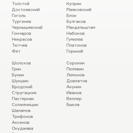
Толстой
Куприн
Достоевский
Маяковский
Гоголь
Блок
Тургенев
Булгаков
Чернышевский
Мандельштам
Гончаров
Набоков
Некрасов
Гумилев
Тютчев
Платонов
Фет
Горький
Шолохов
Сорокин
Грин
Пелевин
Бунин
Лимонов
Шукшин
Довлатов
Бродский
Акунин
Стругацкие
Иванов
Пастернак
Веллер
Солженицын
Быков
Шаламов
Трифонов
Аксенов
Окуджава