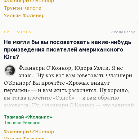
Фланнери О'Коннор
пра-«пересмешник», но книга явно не
Трумэн Капоте
выдерживает никакой критики, хотя написана
Уильям Фолкнер
она очень…
ЛИТЕРАТУРА
3 года назад
Не могли бы вы посоветовать какие-нибудь
произведения писателей американского
Юга?
Фланнери О'Коннор, Юдора Уэлти. Я не
знаю… Ну как вот вам советовать Фланнери
О'Коннор? Вы прочтёте «Хромые внидут
первыми» — и вам жить расхочется. Ну хорошо,
вы тогда прочтите «Озноб» — и вам обратно
захочется. Ну, Фланнери О'Коннор — это великий
автор. Если вы её ещё не читали, то… Конечно,
Трамвай «Желание»
Трумен Капоте, моя самая большая любовь. И
Теннеси Уильямс
прежде всего, конечно, «The Grass Harp»
Фланнери О'Коннор
(«Луговая арфа»), можно в русском переводе
Уильям Фолкнер