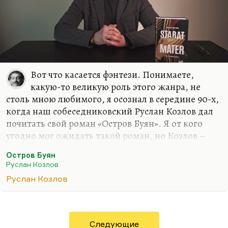
Вот что касается фэнтези. Понимаете,
какую-то великую роль этого жанра, не
столь мною любимого, я осознал в середине 90-х,
когда наш собеседниковский Руслан Козлов дал
почитать свой роман «Остров Буян». Я от кого
угодно мог ожидать такой роман, но Козлов –
известный политический журналист, он
Остров Буян
редактировал «Смену» ленинградскую, он автор
Руслан Козлов
первой публикации о «Митьках», он и открыл их
Руслан Козлов
как течение. Он был автором первого ответа
Нине Андреевой на «Не могу поступиться
принципами». Когда все замерли, думая, что это
произошел поворот в правительстве, а вот Козлов
Следующие