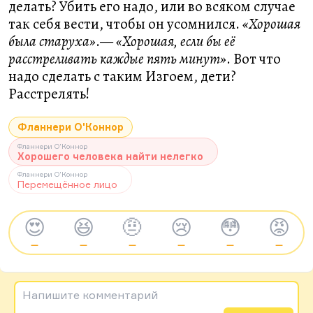
делать? Убить его надо, или во всяком случае
так себя вести, чтобы он усомнился.
«Хорошая
была старуха»
.—
«Хорошая, если бы её
расстреливать каждые пять минут»
. Вот что
надо сделать с таким Изгоем, дети?
Расстрелять!
Фланнери О'Коннор
Фланнери О'Коннор
Хорошего человека найти нелегко
Фланнери О'Коннор
Перемещённое лицо
😍
😆
🤨
😢
😳
😡
—
—
—
—
—
—
Напишите комментарий