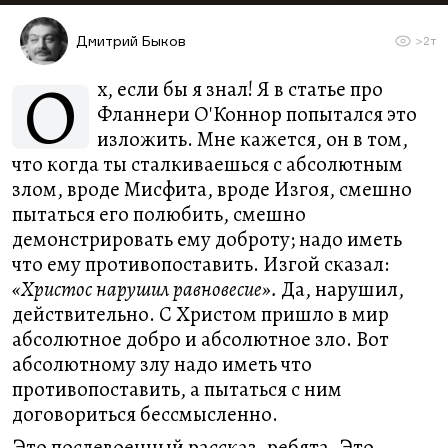
Дмитрий Быков
>2т
О
х, если бы я знал! Я в статье про
Фланнери О'Коннор попытался это
изложить. Мне кажется, он в том,
что когда ты сталкиваешься с абсолютным
злом, вроде Мисфита, вроде Изгоя, смешно
пытаться его полюбить, смешно
демонстрировать ему доброту; надо иметь
что ему противопоставить. Изгой сказал:
«Христос нарушил равновесие».
Да, нарушил,
действительно. С Христом пришло в мир
абсолютное добро и абсолютное зло. Вот
абсолютному злу надо иметь что
противопоставить, а пытаться с ним
договориться бессмысленно.
Это послевоенный рассказ, ребята. Это