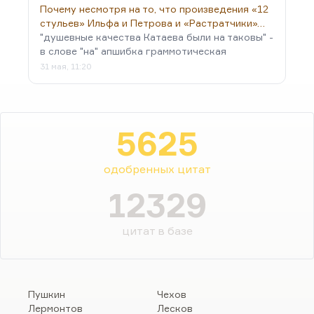
Почему несмотря на то, что произведения «12
стульев» Ильфа и Петрова и «Растратчики»…
"душевные качества Катаева были на таковы" -
в слове "на" апшибка граммотическая
31 мая, 11:20
5625
одобренных цитат
12329
цитат в базе
Пушкин
Чехов
Лермонтов
Лесков