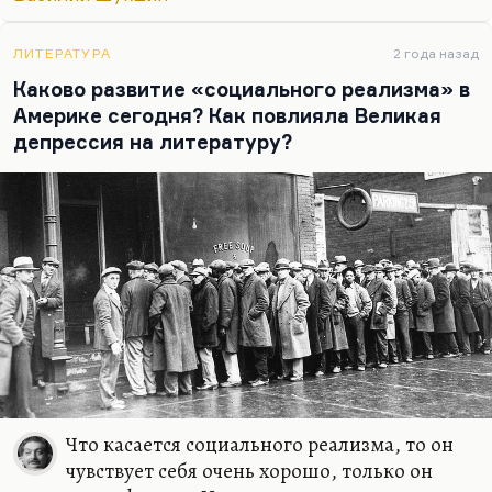
Этот рассказ очень похож. Это рассказ об, условно
говоря, хорошем человеке, столкнувшемся с
ЛИТЕРАТУРА
2 года назад
абсолютным злом. И вот очень многие задают
Каково развитие «социального реализма» в
себе вопрос. Вот бабушка в…
Америке сегодня? Как повлияла Великая
депрессия на литературу?
Что касается социального реализма, то он
чувствует себя очень хорошо, только он