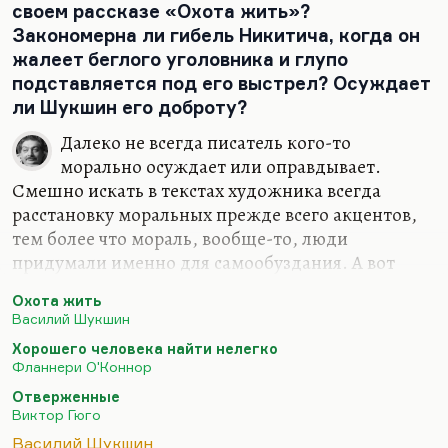
поставленную в «Современнике» в своё время. Да,
своем рассказе «Охота жить»?
вот они ей близки.
Закономерна ли гибель Никитича, когда он
жалеет беглого уголовника и глупо
Но дело в том, что ведь Фланнери О'Коннор
подставляется под его выстрел? Осуждает
католичка. Сейчас вышла в Америке, я купил как
ли Шукшин его доброту?
раз замечательную книгу её речей и статей. Для
неё характерна предельно серьёзная…
Далеко не всегда писатель кого-то
морально осуждает или оправдывает.
Смешно искать в текстах художника всегда
расстановку моральных прежде всего акцентов,
тем более что мораль, вообще-то, люди
придумали именно для самообуздания. А вот
думать о смысле жизни и как-то это совмещать с
Охота жить
моралью — это довольно трудно.
Василий Шукшин
Это рассказ… Вот это важно, что вы об этом
Хорошего человека найти нелегко
спросили, потому что этот рассказ вызывает
Фланнери О'Коннор
примерно такое же количество вопросов и
Отверженные
разнообразных толкований, как «Хорошего
Виктор Гюго
человека найти нелегко» Фланнери О'Коннор.
Василий Шукшин