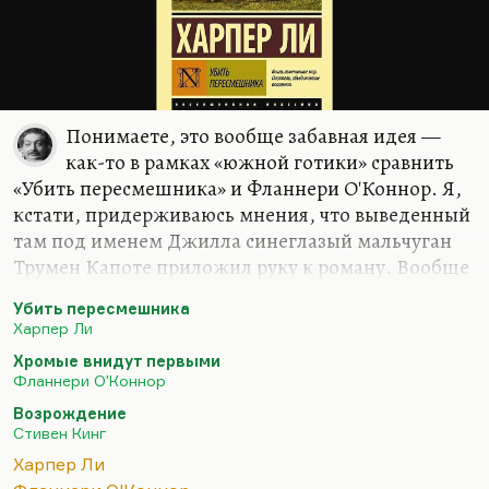
Понимаете, это вообще забавная идея —
как-то в рамках «южной готики» сравнить
«Убить пересмешника» и Фланнери О'Коннор. Я,
кстати, придерживаюсь мнения, что выведенный
там под именем Джилла синеглазый мальчуган
Трумен Капоте приложил руку к роману. Вообще
известно, что Харпер Ли была его правой рукой во
Убить пересмешника
время работы над «In Cold Blood». Она
Харпер Ли
опрашивала людей, ездила с ним по южным
Хромые внидут первыми
штатам, отслеживала путь беглецов. В общем,
Фланнери О'Коннор
фактуру они собирали вместе. Естественно, что в
Возрождение
порядке дружеской помощи ей он вполне мог
Стивен Кинг
взять её роман «Поставь сторожа» и превратить
Харпер Ли
его в шедевр. Сейчас его напечатали, этот как бы