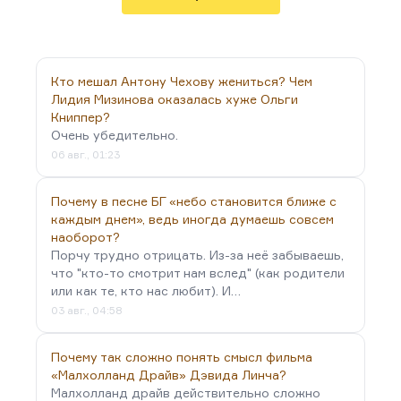
взял и написал очень резкую и язвительную
статью «Не могу молчать».
Я знал его как очень сильного публициста. Он
замечательно писал,…
Кто мешал Антону Чехову жениться? Чем
Лидия Мизинова оказалась хуже Ольги
Книппер?
Очень убедительно.
06 авг., 01:23
Почему в песне БГ «небо становится ближе с
каждым днем», ведь иногда думаешь совсем
наоборот?
Порчу трудно отрицать. Из-за неё забываешь,
что "кто-то смотрит нам вслед" (как родители
или как те, кто нас любит). И…
03 авг., 04:58
Почему так сложно понять смысл фильма
«Малхолланд Драйв» Дэвида Линча?
Малхолланд драйв действительно сложно