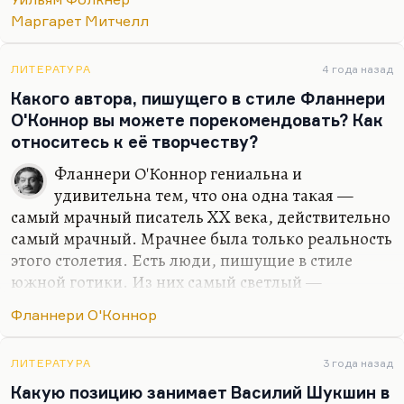
Суламифи Митиной, совершенно бессмертном.
Маргарет Митчелл
«Убить пересмешника», Харпер Ли — тоже,
между прочим, южная литература.
ЛИТЕРАТУРА
4 года назад
Вот Фолкнера — чёрт его знает, рекомендовать
Какого автора, пишущего в стиле Фланнери
или не рекомендовать… Фолкнер, конечно, очень
О'Коннор вы можете порекомендовать? Как
патологический случай, поэт патологии. Но я же
относитесь к её творчеству?
не рекомендую вам…
Фланнери О'Коннор гениальна и
удивительна тем, что она одна такая —
самый мрачный писатель XX века, действительно
самый мрачный. Мрачнее была только реальность
этого столетия. Есть люди, пишущие в стиле
южной готики. Из них самый светлый —
конечно, Трумен Капоте. Самый мрачный —
Фланнери О'Коннор
скажем, Карсон Маккалерс. Я могу вам
порекомендовать «Сердце — одинокий охотник»,
«Часы без стрелок», «Балладу о невесёлом
ЛИТЕРАТУРА
3 года назад
кабачке», почему-то очень в России знаменитую и
Какую позицию занимает Василий Шукшин в