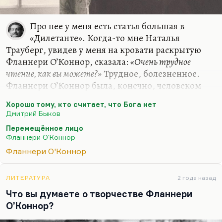
Про нее у меня есть статья большая в
«Дилетанте». Когда-то мне Наталья
Трауберг, увидев у меня на кровати раскрытую
Фланнери О’Коннор, сказала:
«Очень трудное
чтение, как вы можете?»
Трудное, болезненное.
Фланнери О’Коннор была, конечно, человеком
тяжело больным, и дело не только в волчанке.
Хорошо тому, кто считает, что Бога нет
Она свой католицизм, свою веру переживала так
Дмитрий Быков
трагически, так мучительно… Это к вопросу о
Перемещённое лицо
нашей давней дискуссии, нашей статье с
Фланнери О'Коннор
Иваницкой о проблеме ценностей.
Фланнери О'Коннор
Дело в том, что некоторые почему-то полагают,
что наличие ценностей, стройного
ЛИТЕРАТУРА
2 года назад
мировоззрения и стойких убеждений приводит
Что вы думаете о творчестве Фланнери
человека к душевной гармонии и – я бы сказал
О’Коннор?
даже – к успокоенности. Это не так. Чем
стройнее ваше…