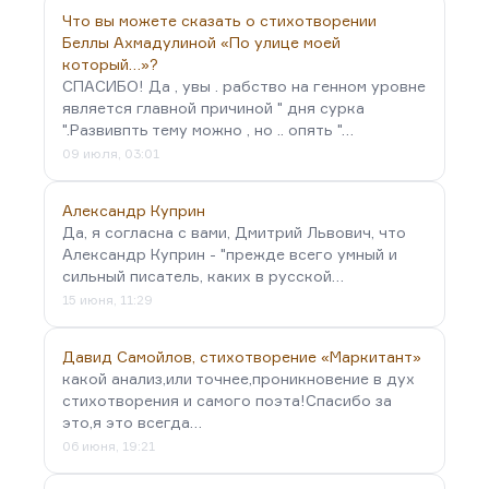
Что вы можете сказать о стихотворении
Беллы Ахмадулиной «По улице моей
который…»?
СПАСИБО! Да , увы . рабство на генном уровне
является главной причиной " дня сурка
".Развивпть тему можно , но .. опять "…
09 июля, 03:01
Александр Куприн
Да, я согласна с вами, Дмитрий Львович, что
Александр Куприн - "прежде всего умный и
сильный писатель, каких в русской…
15 июня, 11:29
Давид Самойлов, стихотворение «Маркитант»
какой анализ,или точнее,проникновение в дух
стихотворения и самого поэта!Спасибо за
это,я это всегда…
06 июня, 19:21