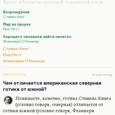
Кинга. Абсолютно мрачный, говорящий о том,
что изнанка мира гораздо мрачнее лицевой
Возрождение
стороны. Что жизнь, как бы она ни была трудна,
Стивен Кинг
всего лишь только щель между двумя
Мир из прорех
беспросветными темнотами.
Яна Летт
У Летт очень мрачное мировоззрение. У нее есть
Хорошего человека найти нелегко
сильная, мрачная, в лучшем смысле готическая
Фланнери О'Коннор
проза. И с «Revival» она, конечно, напрямую
Стивен Кинг
корреспондирует. Мысль об электричестве и
Яна Летт
вообще о модерне действительно открывает путь
Фланнери О'Коннор
для чудовищ.
Понимаете, она же очень много думает. Она
ЛИТЕРАТУРА
3 года назад
задает себе…
Чем отличается американская северная
готика от южной?
Понимаете, конечно, готика Стивена Кинга
(условно говоря, северная) отличается от
готики южной (условно говоря, Фланнери