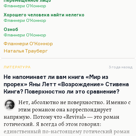
Перемещённое лицо
нашей давней дискуссии, нашей статье с
Фланнери О'Коннор
Иваницкой о проблеме ценностей.
Хорошего человека найти нелегко
Дело в том, что некоторые почему-то полагают,
Фланнери О'Коннор
что наличие ценностей, стройного
Озноб
мировоззрения и стойких убеждений приводит
Фланнери О'Коннор
человека к душевной гармонии и – я бы сказал
Фланнери О'Коннор
даже – к успокоенности. Это не так. Чем
Наталья Трауберг
стройнее ваше…
ЛИТЕРАТУРА
3 года назад
Не напоминает ли вам книга «Мир из
прорех» Яны Летт «Возрождение» Стивена
Кинга? Поверхностно ли это сравнение?
Нет, абсолютно не поверхностно. Именно с
этим романом она корреспондирует
напрямую. Потому что «Revival» — это роман
готический. Я всегда об этом говорил:
единственный по-настоящему готический роман