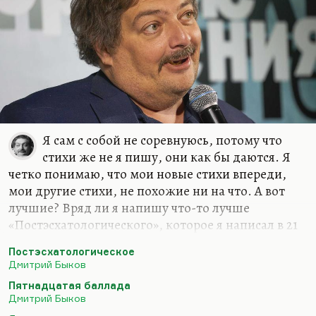
Иной раз Катька что-нибудь такое скажет, и
жить хочется. Что-нибудь…
Я сам с собой не соревнуюсь, потому что
стихи же не я пишу, они как бы даются. Я
четко понимаю, что мои новые стихи впереди,
мои другие стихи, не похожие ни на что. А вот
лучшие? Вряд ли я напишу что-то лучше
«Постэсхатологического», которое я написал в 21
год («Наше свято место отныне пусто…»), вряд ли
Постэсхатологическое
я напишу что-то лучше «Пятнадцатой баллады»
Дмитрий Быков
(«Если б был я Дэн Браун…») или моего самого
Пятнадцатая баллада
любимого стихотворения – «Сказки о рыбаке и
Дмитрий Быков
рыбке»… Вообще, лучшее стихотворение мое