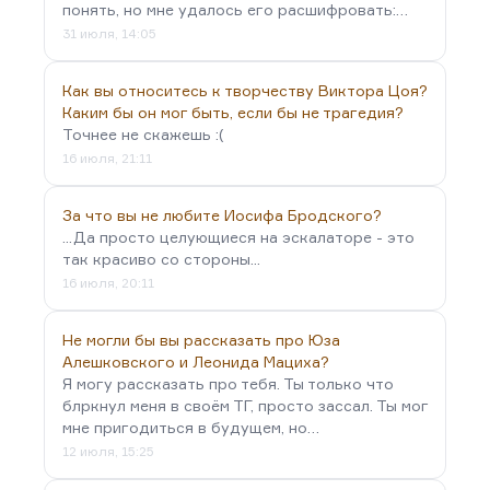
понять, но мне удалось его расшифровать:…
31 июля, 14:05
Как вы относитесь к творчеству Виктора Цоя?
Каким бы он мог быть, если бы не трагедия?
Точнее не скажешь :(
16 июля, 21:11
За что вы не любите Иосифа Бродского?
...Да просто целующиеся на эскалаторе - это
так красиво со стороны...
16 июля, 20:11
Не могли бы вы рассказать про Юза
Алешковского и Леонида Мациха?
Я могу рассказать про тебя. Ты только что
блркнул меня в своём ТГ, просто зассал. Ты мог
мне пригодиться в будущем, но…
12 июля, 15:25