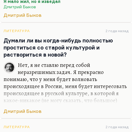
Я мало жил, но я изведал
звучит так:
Дмитрий Быков
Я мало жил, но я изведал
Дмитрий Быков
И тьму, и свет.
Небесной Родины я не предал –
ЛИТЕРАТУРА
2 года назад
Думали ли вы когда-нибудь полностью
Что нет, то нет.
проститься со старой культурой и
Земную предал неоднократно,
раствориться в новой?
И…
Нет, я не ставлю перед собой
неразрешимых задач. Я прекрасно
понимаю, что у меня будет волновать
происходящее в России, меня будет интересовать
происходящее в русской культуре, в которой я
какое-никакое (не могу сказать, что большое)
место все-таки занимаю. Какое-то занимаю,
Дмитрий Быков
безусловно. Сужу я об этом прежде всего по
реакции на меня американских друзей –
студентов, славистов. Так что нет, я не думал
ЛИТЕРАТУРА
2 года назад