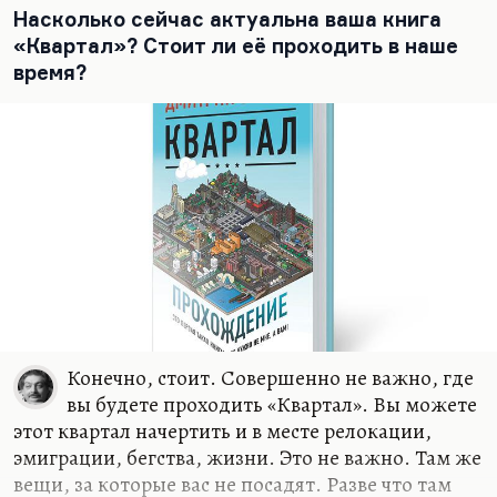
провинции у меня нет потому, что я ведь всегда
Насколько сейчас актуальна ваша книга
жил, очень много времени проводил в Чепелеве,
«Квартал»? Стоит ли её проходить в наше
на даче своей. Или в «Березках», любимом
время?
пансионате. И у меня ровно такой же пейзаж
здесь, ровно с теми же грибами. Но проблема в
том, что до Чепелева час ехать, а иногда и два, в
пробках. А…
Конечно, стоит. Совершенно не важно, где
вы будете проходить «Квартал». Вы можете
этот квартал начертить и в месте релокации,
эмиграции, бегства, жизни. Это не важно. Там же
вещи, за которые вас не посадят. Разве что там