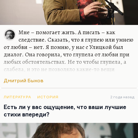
сочиняются в первый…
Мне – помогает жить. А писать – как
следствие. Сказать, что я глупею или умнею
от любви – нет. Я помню, у нас с Улицкой был
диалог. Она говорила, что глупела от любви при
любых обстоятельствах. Не то чтобы глупела, а
слабела, и это не позволяло какие-то вещи
додумывать и договаривать до конца. Но у меня
Дмитрий Быков
все-таки этого нет, для меня любовь – это формат
общения. И всегда так получилось, если искать
какую-то общую черту у моих жен или тех
ЛИТЕРАТУРА
ИСТОРИЯ
2 года назад
женщин, с которыми у меня были долгие и
Есть ли у вас ощущение, что ваши лучшие
счастливые отношения, – это были женщины, с
стихи впереди?
которыми мне нравилось разговаривать, в
которых я находил не эхо, а именно гениальный
ответ, додумывание такое.