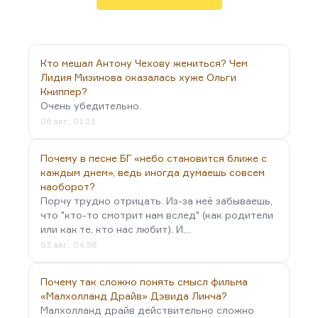
комфорта. Мне, в общем, не нравится, когда меня
отвлекают.
Марихуана – дело не в пропаганде наркотиков.
Но марихуана меняет характер мышления. Она
Кто мешал Антону Чехову жениться? Чем
заметно снижает вашу собственную критичность.
Лидия Мизинова оказалась хуже Ольги
Книппер?
И при таком подходе, мне кажется, даже в…
Очень убедительно.
06 авг., 01:23
Почему в песне БГ «небо становится ближе с
каждым днем», ведь иногда думаешь совсем
наоборот?
Порчу трудно отрицать. Из-за неё забываешь,
что "кто-то смотрит нам вслед" (как родители
или как те, кто нас любит). И…
03 авг., 04:58
Почему так сложно понять смысл фильма
«Малхолланд Драйв» Дэвида Линча?
Малхолланд драйв действительно сложно