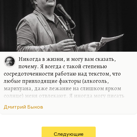
Никогда в жизни, и могу вам сказать,
почему. Я всегда с такой степенью
сосредоточенности работаю над текстом, что
любые привходящие факторы (алкоголь,
марихуана, даже лежание на слишком ярком
солнце) меня отвлекают. Я иногда могу писать
стихи в совершенно не располагающей к этому
Дмитрий Быков
обстановке, как было в армии. Там с какой-то
дополнительной силой вырывалось, может быть,
на внутреннем протесте. Либо в условиях
умеренного, неприхотливого, но все-таки
Следующие