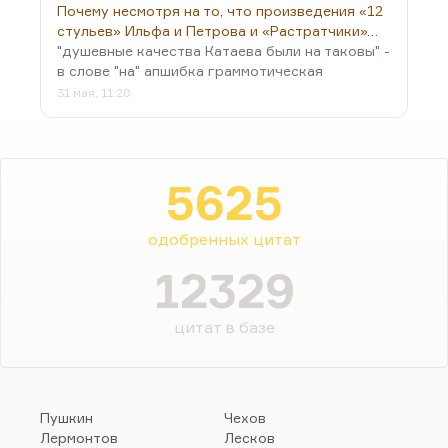
Почему несмотря на то, что произведения «12
стульев» Ильфа и Петрова и «Растратчики»…
"душевные качества Катаева были на таковы" -
в слове "на" апшибка граммотическая
31 мая, 11:20
5625
одобренных цитат
12329
цитат в базе
Пушкин
Чехов
Лермонтов
Лесков