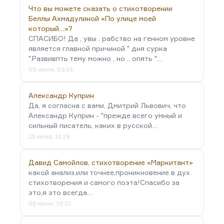
Что вы можете сказать о стихотворении
Беллы Ахмадулиной «По улице моей
который…»?
СПАСИБО! Да , увы . рабство на генном уровне
является главной причиной " дня сурка
".Развивпть тему можно , но .. опять "…
09 июля, 03:01
Александр Куприн
Да, я согласна с вами, Дмитрий Львович, что
Александр Куприн - "прежде всего умный и
сильный писатель, каких в русской…
15 июня, 11:29
Давид Самойлов, стихотворение «Маркитант»
какой анализ,или точнее,проникновение в дух
стихотворения и самого поэта!Спасибо за
это,я это всегда…
06 июня, 19:21