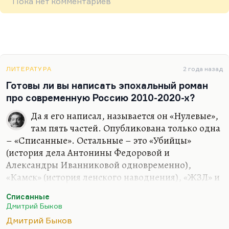
Пока нет комментариев
ЛИТЕРАТУРА
2 года назад
Готовы ли вы написать эпохальный роман
про современную Россию 2010-2020-х?
Да я его написал, называется он «Нулевые»,
там пять частей. Опубликована только одна
– «Списанные». Остальные – это «Убийцы»
(история дела Антонины Федоровой и
Александры Иванниковой одновременно),
«Камск» (история ленского наводнения), «ЖЗЛ» и
«Американец» (история того же героя Сергея
Списанные
Свиридова, который возвращается из
Дмитрий Быков
эмиграции). Десять-пятнадцать лет нам
Дмитрий Быков
происходит действие. Но я не хочу его печатать;