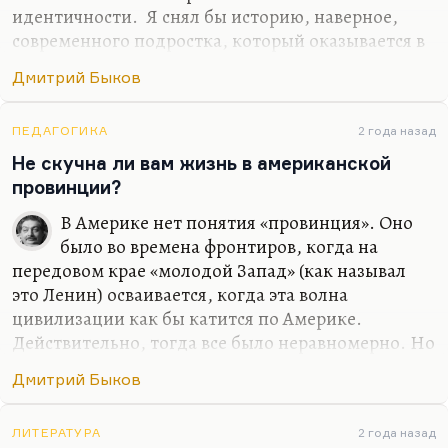
идентичности. Я снял бы историю, наверное,
современного подростка, который оказывается в
трудном классе и пытается в нем завоевать,
Дмитрий Быков
отвоевать себе место. И я, наверное, снял бы
хорошую любовную историю… Я не вижу, к
сожалению, любовных историй в современной
ПЕДАГОГИКА
2 года назад
России в современном кино. Понимаете, всех
Не скучна ли вам жизнь в американской
ведь обычно занимает история гендерной
провинции?
идентичности, которая, по-моему, совсем
В Америке нет понятия «провинция». Оно
неинтересна. Людей занимает проблема как
было во времена фронтиров, когда на
совместить, условно говоря, секс и отношения.
передовом крае «молодой Запад» (как называл
Как в «Интиме», например: возможен ли секс
это Ленин) осваивается, когда эта волна
без…
цивилизации как бы катится по Америке.
Действительно, тогда все было неравномерно. Но
на самом деле, вот сейчас я живу в местности
Дмитрий Быков
примерно сельской. Стоит проехать три минуты,
я оказываюсь в абсолютно городском месте,
почти центре города. Соответственно, ощущения
ЛИТЕРАТУРА
2 года назад