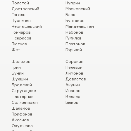
Толстой
Куприн
Достоевский
Маяковский
Гоголь
Блок
Тургенев
Булгаков
Чернышевский
Мандельштам
Гончаров
Набоков
Некрасов
Гумилев
Тютчев
Платонов
Фет
Горький
Шолохов
Сорокин
Грин
Пелевин
Бунин
Лимонов
Шукшин
Довлатов
Бродский
Акунин
Стругацкие
Иванов
Пастернак
Веллер
Солженицын
Быков
Шаламов
Трифонов
Аксенов
Окуджава