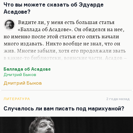
бросить то, что я там прожил и то, что я там
Что вы можете сказать об Эдуарде
видел и сделал. Иной вопрос, что писать по-
Асадове?
английски я, конечно, буду. От этого никуда не
Видите ли, у меня есть большая статья
денешься. Писание на английском делает речь
«Баллада об Асадове». Он обиделся на нее,
более четкой. Переводить с английского я буду
но именно после этой статьи его опять начали
много. Вот «Март» переведу Кунищака, буду
много издавать. Никто вообще не знал, что он
«Сорделло» заканчивать. Конечно, я…
жив. Многие забыли, хотя его продолжали звать
в какие-то библиотеки, воинские части. Асадов –
значительное литературное явление. Это поэзия
Баллада об Асадове
для советского нижнего этажа среднего класса.
Дмитрий Быков
Этим людям нужна своя поэзия. Это поэтическая
Дмитрий Быков
поп-культура, не лишенная ни морали, ни
сюжетного чувства, ни формальных интересных
находок. Безусловно, это важный человек.
ЛИТЕРАТУРА
2 года назад
Понимаете, в Советском Союзе была довольно
Случалось ли вам писать под марихуаной?
интеллигентная, довольно культурная попса
(хотя это нельзя назвать попсой). Вот ушел со
сцены Валерий Леонтьев. Сделал такое…