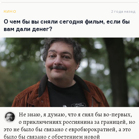
более того, я не уверен, что его надо печатать.
КИНО
2 года назад
Понимаете, в чем дело? Писать эпохальный
О чем бы вы сняли сегодня фильм, если бы
роман хорошо, когда есть эпохальное время на
вам дали денег?
дворе. Сегодня это не тот жанр, в котором надо
выступать. Мне вообще кажется, что время
эпических романов закончилось. Сегодня надо
писать…
Не знаю, я думаю, что я снял бы во-первых,
о приключениях россиянина за границей, но
это не было бы связано с евробюрократией, а это
было бы связано с обретением новой