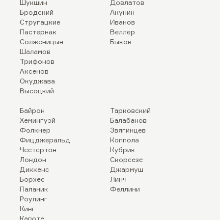
Шукшин
Довлатов
Бродский
Акунин
Стругацкие
Иванов
Пастернак
Веллер
Солженицын
Быков
Шаламов
Трифонов
Аксенов
Окуджава
Высоцкий
Байрон
Тарковский
Хемингуэй
Балабанов
Фолкнер
Звягинцев
Фицджеральд
Коппола
Честертон
Кубрик
Лондон
Скорсезе
Диккенс
Джармуш
Борхес
Линч
Паланик
Феллини
Роулинг
Кинг
Капоте