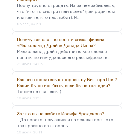
Порчу трудно отрицать. Из-за неё забываешь,
что "кто-то смотрит нам вслед" (как родители
или как те, кто нас любит). И…
03 авг., 04:58
Почему так сложно понять смысл фильма
«Малхолланд Драйв» Дэвида Линча?
Малхолланд драйв действительно сложно
понять, но мне удалось его расшифровать:…
31 июля, 14:05
Как вы относитесь к творчеству Виктора Цоя?
Каким бы он мог быть, если бы не трагедия?
Точнее не скажешь :(
16 июля, 21:11
За что вы не любите Иосифа Бродского?
...Да просто целующиеся на эскалаторе - это
так красиво со стороны...
16 июля, 20:11