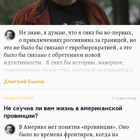
Не знаю, я думаю, что я снял бы во-первых,
о приключениях россиянина за границей, но
это не было бы связано с евробюрократией, а это
было бы связано с обретением новой
идентичности. Я снял бы историю, наверное,
современного подростка, который оказывается в
трудном классе и пытается в нем завоевать,
Дмитрий Быков
отвоевать себе место. И я, наверное, снял бы
хорошую любовную историю… Я не вижу, к
сожалению, любовных историй в современной
ПЕДАГОГИКА
2 года назад
России в современном кино. Понимаете, всех
Не скучна ли вам жизнь в американской
ведь обычно занимает история гендерной
провинции?
идентичности, которая, по-моему, совсем
В Америке нет понятия «провинция». Оно
неинтересна. Людей занимает проблема как
было во времена фронтиров, когда на
совместить, условно говоря, секс и отношения.