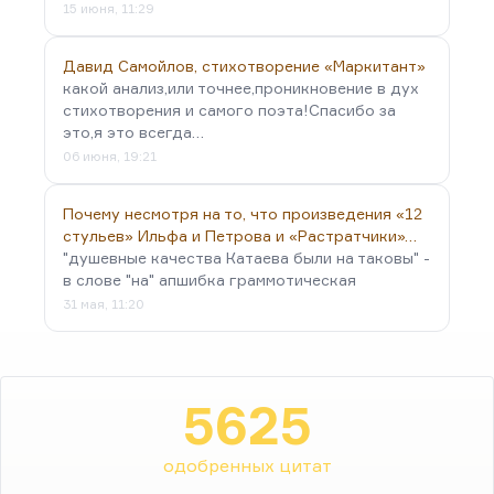
15 июня, 11:29
Давид Самойлов, стихотворение «Маркитант»
какой анализ,или точнее,проникновение в дух
стихотворения и самого поэта!Спасибо за
это,я это всегда…
06 июня, 19:21
Почему несмотря на то, что произведения «12
стульев» Ильфа и Петрова и «Растратчики»…
"душевные качества Катаева были на таковы" -
в слове "на" апшибка граммотическая
31 мая, 11:20
5625
одобренных цитат