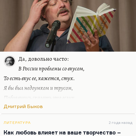
Да, довольно часто:
В России проблемы со вкусом,
То есть вкус ее, кажется, стух.
Я бы был недоумком и трусом,
Побоявшись сказать это вслух.
Вот проснулся и записал. Я сделал из этого
Дмитрий Быков
стихотворение. Иногда это совершенно какие-то
полубредовые, но, может быть, гениальные
ЛИТЕРАТУРА
2 года назад
озарения:
Как любовь влияет на ваше творчество –