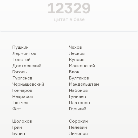
12329
цитат в базе
Пушкин
Чехов
Лермонтов
Лесков
Толстой
Куприн
Достоевский
Маяковский
Гоголь
Блок
Тургенев
Булгаков
Чернышевский
Мандельштам
Гончаров
Набоков
Некрасов
Гумилев
Тютчев
Платонов
Фет
Горький
Шолохов
Сорокин
Грин
Пелевин
Бунин
Лимонов