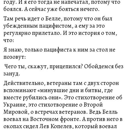
году. И я его тогда не напечатал, потому что
боялся. А сейчас уже бояться нечего.
Там речь идет о Белле, потому что он был
убежденным пацифистом, а ему за это
регулярно прилетало. И это история о том,
что:
Я знаю, только пацифиста к ним за стол не
позовут:
Чего ты, скажут, прицепился? Обойдемся без
зануд.
Действительно, ветераны там с двух сторон
вспоминают «минувшие дни и битвы, где
вместе рубились они». Это стихотворение об
Украине, это стихотворение о Второй
Мировой, о встречах ветеранов. Ведь Белль
воевал на Восточном фронте. А против него в
окопах сидел Лев Копелев, который воевал