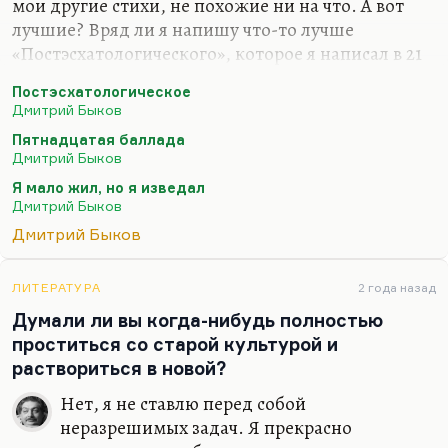
мои другие стихи, не похожие ни на что. А вот
лучшие? Вряд ли я напишу что-то лучше
«Постэсхатологического», которое я написал в 21
год («Наше свято место отныне пусто…»), вряд ли
Постэсхатологическое
я напишу что-то лучше «Пятнадцатой баллады»
Дмитрий Быков
(«Если б был я Дэн Браун…») или моего самого
Пятнадцатая баллада
любимого стихотворения – «Сказки о рыбаке и
Дмитрий Быков
рыбке»… Вообще, лучшее стихотворение мое
Я мало жил, но я изведал
звучит так:
Дмитрий Быков
Я мало жил, но я изведал
Дмитрий Быков
И тьму, и свет.
Небесной Родины я не предал –
ЛИТЕРАТУРА
2 года назад
Думали ли вы когда-нибудь полностью
Что нет, то нет.
проститься со старой культурой и
Земную предал неоднократно,
раствориться в новой?
И…
Нет, я не ставлю перед собой
неразрешимых задач. Я прекрасно