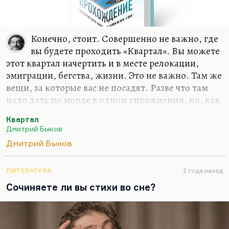
Конечно, стоит. Совершенно не важно, где
вы будете проходить «Квартал». Вы можете
этот квартал начертить и в месте релокации,
эмиграции, бегства, жизни. Это не важно. Там же
вещи, за которые вас не посадят. Разве что там
надо дать по морде в одном упражнении, но, как
выясняется в конце, давать не надо. «Квартал»
Квартал
ведь проходится с единственной целью –
Дмитрий Быков
вырваться из привычных связей.
Дмитрий Быков
Я совершенно не скрываю: я могу сказать, по
какому принципу построены все эти упражнения.
ЛИТЕРАТУРА
2 года назад
Надо вырвать себя из паутины ложных связей, из
Сочиняете ли вы стихи во сне?
цепочек ложных долгов, из обязательств, из
квазиважных дел. «Квартал» превращает вашу
жизнь на время в тотальный разрыв. Причем
«Квартал» можно проходить с женой, с…