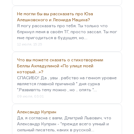
Не могли бы вы рассказать про Юза
Алешковского и Леонида Мациха?
Я могу рассказать про тебя. Ты только что
блркнул меня в своём ТГ, просто зассал. Ты мог
мне пригодиться в будущем, но…
12 июля, 15:25
Что вы можете сказать о стихотворении
Беллы Ахмадулиной «По улице моей
который…»?
СПАСИБО! Да , увы . рабство на генном уровне
является главной причиной " дня сурка
".Развивпть тему можно , но .. опять "…
09 июля, 03:01
Александр Куприн
Да, я согласна с вами, Дмитрий Львович, что
Александр Куприн - "прежде всего умный и
сильный писатель, каких в русской…