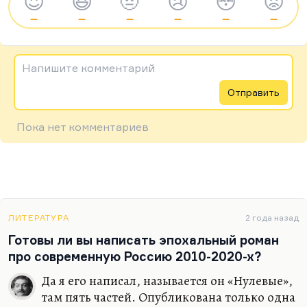
😍
😆
🤨
😢
😳
😡
—
—
—
—
—
—
Напишите комментарий
Отправить
Пока нет комментариев
ЛИТЕРАТУРА
2 года назад
Готовы ли вы написать эпохальный роман
про современную Россию 2010-2020-х?
Да я его написал, называется он «Нулевые»,
там пять частей. Опубликована только одна