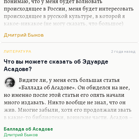
понимаю, что у меня будет волновать
происходящее в России, меня будет интересовать
происходящее в русской культуре, в которой я
какое-никакое (не могу сказать, что большое)
место все-таки занимаю. Какое-то занимаю,
Дмитрий Быков
безусловно. Сужу я об этом прежде всего по
реакции на меня американских друзей –
студентов, славистов. Так что нет, я не думал
ЛИТЕРАТУРА
2 года назад
бросить то, что я там прожил и то, что я там
Что вы можете сказать об Эдуарде
видел и сделал. Иной вопрос, что писать по-
Асадове?
английски я, конечно, буду. От этого никуда не
Видите ли, у меня есть большая статья
денешься. Писание на английском делает речь
«Баллада об Асадове». Он обиделся на нее,
более четкой. Переводить с английского я буду
но именно после этой статьи его опять начали
много. Вот «Март» переведу Кунищака, буду
много издавать. Никто вообще не знал, что он
«Сорделло» заканчивать. Конечно, я…
жив. Многие забыли, хотя его продолжали звать
в какие-то библиотеки, воинские части. Асадов –
значительное литературное явление. Это поэзия
Баллада об Асадове
для советского нижнего этажа среднего класса.
Дмитрий Быков