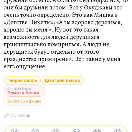
дружили больше. А если бы они подрались, то
они бы дружили потом. Вот у Окуджавы это
очень точно определено. Это как Мишка в
«Детстве Никиты»: «А ты здорово дерешься,
хорошо ты меня!». Ну вот это такая
возможность для людей дерущихся
принципиально помириться. А люди не
дерущиеся будут отдельно от этого
празднества примирения. Вот такие у меня
есть ощущение.
Генрих Бёлль
Дмитрий Быков
Дмитрий Быков
Памяти Белля
Булат Окуджава
Источник