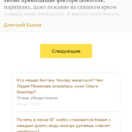
марихуана, даже лежание на слишком ярком
солнце) меня отвлекают. Я иногда могу писать
стихи в совершенно не располагающей к этому
Дмитрий Быков
обстановке, как было в армии. Там с какой-то
дополнительной силой вырывалось, может быть,
на внутреннем протесте. Либо в условиях
умеренного, неприхотливого, но все-таки
Следующие
комфорта. Мне, в общем, не нравится, когда меня
отвлекают.
Марихуана – дело не в пропаганде наркотиков.
Но марихуана меняет характер мышления. Она
Кто мешал Антону Чехову жениться? Чем
заметно снижает вашу собственную критичность.
Лидия Мизинова оказалась хуже Ольги
Книппер?
И при таком подходе, мне кажется, даже в…
Очень убедительно.
06 авг., 01:23
Почему в песне БГ «небо становится ближе с
каждым днем», ведь иногда думаешь совсем
наоборот?