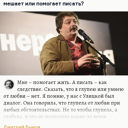
Мы делаем чаши, но чаши не цель;
мешает или помогает писать?
Учил же нас Кроули, тот, что Алистер,
Что вся наша жизнь – бесконечная щель,
В которую чаша должна провалиться.
Откуда это? Но рифма очень хорошая, забавно.
Вообще, стихи, как учил нас Лосев, лучше всего
сочиняются в первый…
Мне – помогает жить. А писать – как
следствие. Сказать, что я глупею или умнею
от любви – нет. Я помню, у нас с Улицкой был
диалог. Она говорила, что глупела от любви при
любых обстоятельствах. Не то чтобы глупела, а
слабела, и это не позволяло какие-то вещи
додумывать и договаривать до конца. Но у меня
Дмитрий Быков