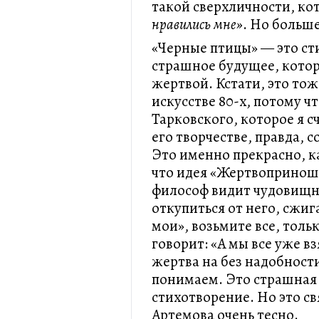
такой сверхличности, ко
нравились мне»
. Но больш
«Черные птицы» — это ст
страшное будущее, котор
жертвой. Кстати, это тож
искусстве 80-х, потому 
Тарковского, которое я с
его творчестве, правда, 
Это именно прекрасно, ка
что идея «Жертвоприноше
философ видит чудовищн
откупиться от него, сжиг
мои», возьмите все, толь
говорит: «А мы все уже вз
жертва на без надобности
понимаем. Это страшная 
стихотворение. Но это с
Артемова очень тесно.