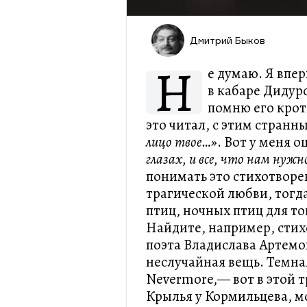
Дмитрий Быков
Н
е думаю. Я впе
в кабаре Дидуро
помню его крот
это читал, с этим стран
лицо твое…»
. Вот у меня 
глазах, и все, что нам нужн
понимать это стихотворе
трагической любви, тогд
птиц, ночных птиц для т
Найдите, например, стих
поэта Владислава Артемо
неслучайная вещь. Темная
Nevermore,— вот в этой т
Крылья у Кормильцева, мо