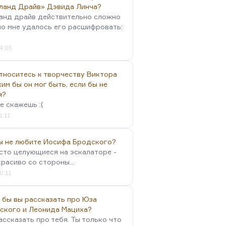
ланд Драйв» Дэвида Линча?
анд драйв действительно сложно
но мне удалось его расшифровать:
4:05
тноситесь к творчеству Виктора
им бы он мог быть, если бы не
я?
е скажешь :(
1:11
вы не любите Иосифа Бродского?
осто целующиеся на эскалаторе -
красиво со стороны...
0:11
 бы вы рассказать про Юза
ского и Леонида Мациха?
ассказать про тебя. Ты только что