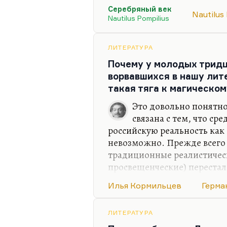
Ничего нет проще, чем разг
Серебряный век
повиси на кресте. Ходить по
Nautilus
Nautilus Pompilius
этого требуются определен
Кормильцев, на примере св
серьезной, прекрасно поним
ЛИТЕРАТУРА
каковы его перспективы, ес
Почему у молодых тридц
жизнью заплатил за свои о
ворвавшихся в нашу лит
такая тяга к магическо
Грубо говоря,…
Это довольно понятно
связана с тем, что с
российскую реальность как 
невозможно. Прежде всего с
традиционные реалистичес
просвещенческие) перестал
Веллер, человека ведет тяг
Илья Кормильцев
Герма
эмоциональному диапазону, 
злу. К добру она реже, пот
вкусом, дурным тоном.
ЛИТЕРАТУРА