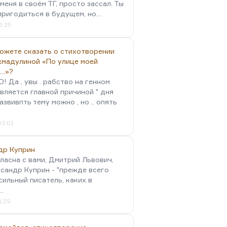
меня в своём ТГ, просто зассал. Ты
пригодиться в будущем, но…
5:25
можете сказать о стихотворении
хмадулиной «По улице моей
…»?
 Да , увы . рабство на генном
вляется главной причиной " дня
Развивпть тему можно , но .. опять
03:01
др Куприн
гласна с вами, Дмитрий Львович,
сандр Куприн - "прежде всего
сильный писатель, каких в
…
1:29