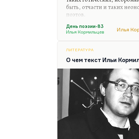
быть, отчасти и таких нео
поэтов.
Там, например, был напеча
День поэзии-83
Илья Ко
Артемов, которого я очень
Илья Кормильцев
редактор журнала «Москва»
«Ночные птицы». Я к Владис
ЛИТЕРАТУРА
поэту, литературному деят
О чем текст Ильи Корми
уважением, несмотря на по