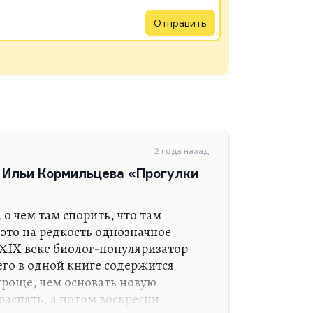
Отправить
2 года назад
 Ильи Кормильцева «Прогулки
 о чем там спорить, что там
это на редкость однозначное
 ХIX веке биолог-популяризатор
него в одной книге содержится
проще, чем основать новую
распять, а потом воскресни.