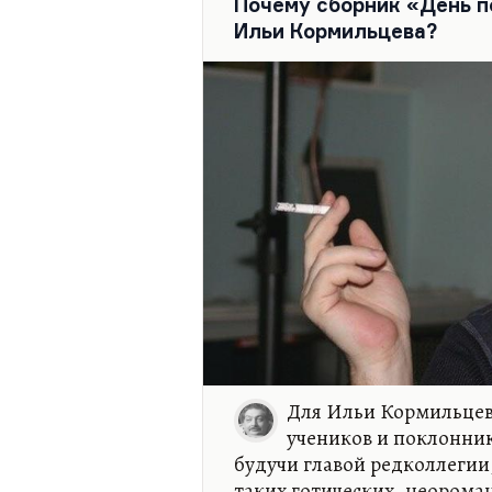
Почему сборник «День п
Мне кажется, что магическ
Ильи Кормильцева?
ответ на кошмары ХХ века 
ХХI. Тут интересная мысль:
кошмары были…
Для Ильи Кормильцева
учеников и поклонни
будучи главой редколлегии,
таких готических, неорома