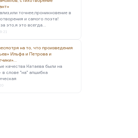
амойлов, стихотворение
ант»
ализ,или точнее,проникновение в
отворения и самого поэта!
за это,я это всегда…
9:21
есмотря на то, что произведения
ьев» Ильфа и Петрова и
тчики»…
ые качества Катаева были на
- в слове "на" апшибка
ическая
:20