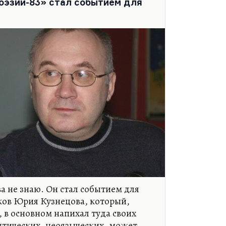
оэзии-83» стал событием для
ий реализм – это такой посильный
и на иррациональную глупость века
 да, ХХ век был кошмарен. И эти
 не знаю. Он стал событием для
ков Юрия Кузнецова, который,
 в основном напихал туда своих
нтических, неоязыческих, может