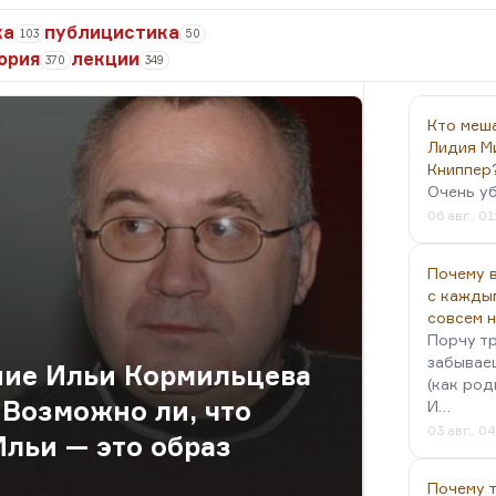
ка
публицистика
103
50
ория
лекции
370
349
Кто меш
Лидия М
Книппер
Очень у
06 авг., 01
Почему в
с кажды
совсем 
Порчу тр
забываеш
ние Ильи Кормильцева
(как род
Возможно ли, что
И…
03 авг., 0
Ильи — это образ
Почему 