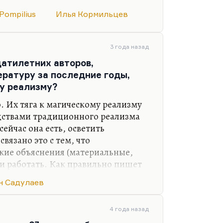
оваривать с Христом, но сначала
 воде – это не так просто. Для
 Pompilius
Илья Кормильцев
ные платежные условия.
оей внутренней эволюции очень
ал, чем человек за это платит,
3 года назад
ли он научился ходить по воде. Он
атилетних авторов,
ткрытия.
ературу за последние годы,
му реализму?
. Их тяга к магическому реализму
редствами традиционного реализма
сейчас она есть, осветить
вязано это с тем, что
кие объяснения (материальные,
и работать. Как правильно пишет
а к максимальному
н Садулаев
а не к добру или злу. Иногда ко
ому что добро считается дурным
4 года назад