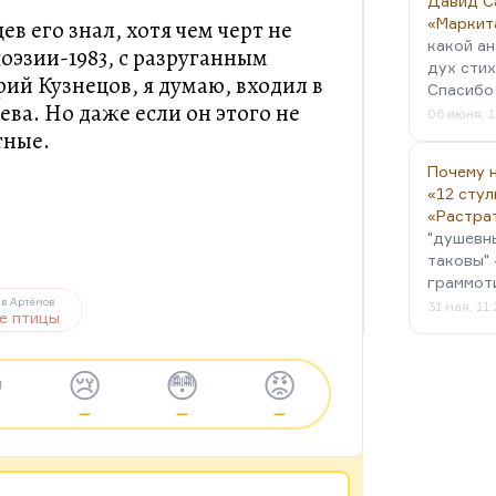
Давид С
«Маркит
ев его знал, хотя чем черт не
какой ан
оэзии-1983, с разруганным
дух стих
й Кузнецов, я думаю, входил в
Спасибо 
ва. Но даже если он этого не
06 июня, 1
тные.
Почему н
«12 стул
«Растра
"душевн
таковы" 
граммот
в Артёмов
31 мая, 11
е птицы

😢
😳
😡
—
—
—