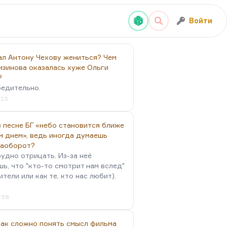
Войти
ал Антону Чехову жениться? Чем
изинова оказалась хуже Ольги
?
бедительно.
:23
 песне БГ «небо становится ближе
м днем», ведь иногда думаешь
наоборот?
удно отрицать. Из-за неё
ь, что "кто-то смотрит нам вслед"
ители или как те, кто нас любит).
4:58
так сложно понять смысл фильма