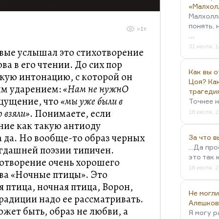
«Малхол
Малхолл
понять, 
>1т
…
31 июля, 1
рвые услышал это стихотворение
ва в его чтении. До сих пор
Как вы о
кую интонацию, с которой он
Цоя? Как
ным ударением:
«Нам не нужнО
трагеди
ощущение, что
«мы уже были в
Точнее н
о взяли»
. Понимаете, если
16 июля, 2
ние как такую антиоду
а да. Но вообще-то образ черных
За что 
...Да пр
огдашней поэзии типичен.
это так 
отворение очень хорошего
16 июля, 2
ва «Ночные птицы». Это
 птица, ночная птица, Ворон,
Не могли
радиции надо ее рассматривать.
Алешков
жет быть, образ не любви, а
Я могу р