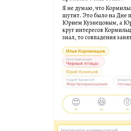
Я не думаю, что Кормильц
шутит. Это было на Дне п
Юрием Кузнецовым, а Юри
круг интересов Кормильце
знал, то совпадения заня
Илья Кормильцев
Илья Кормильцев
Черные птицы
Юрий Кузнецов
Андрей Тарковский
Владисла
Жертвоприношение
Ночны
😍
😆

—
—
—
Напишите комментарий