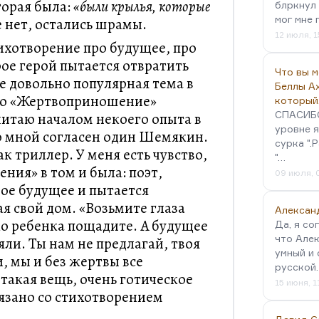
торая была:
«были крылья, которые
блркнул 
мог мне 
е нет, остались шрамы.
12 июля, 1
ихотворение про будущее, про
ое герой пытается отвратить
Что вы 
е довольно популярная тема в
Беллы А
что «Жертвоприношение»
который
СПАСИБО!
читаю началом некоего опыта в
уровне я
со мной согласен один Шемякин.
сурка ".
к триллер. У меня есть чувство,
"…
ния» в том и была: поэт,
09 июля, 
ое будущее и пытается
ая свой дом. «Возьмите глаза
Алексан
ко ребенка пощадите. А будущее
Да, я со
что Алек
яли. Ты нам не предлагай, твоя
умный и 
, мы и без жертвы все
русской
такая вещь, очень готическое
15 июня, 1
вязано со стихотворением