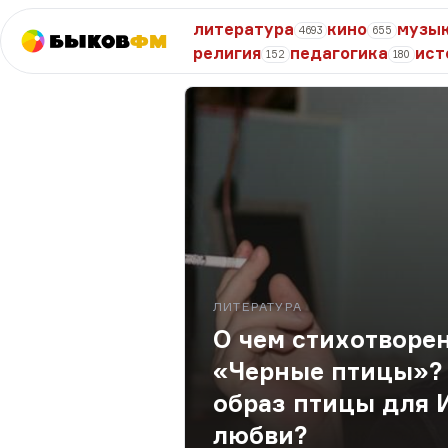
литература
кино
музы
4693
655
Быков
ФМ
религия
педагогика
ист
152
180
ЛИТЕРАТУРА
О чем стихотворе
«Черные птицы»? 
образ птицы для 
любви?