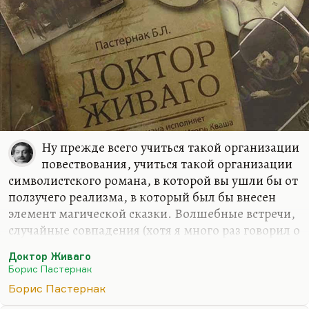
Ну прежде всего учиться такой организации
повествования, учиться такой организации
символистского романа, в которой вы ушли бы от
ползучего реализма, в который был бы внесен
элемент магической сказки. Волшебные встречи,
случайные совпадения (хотя я много раз говорил о
том, что это совпадения не с одними и теми же
Доктор Живаго
людьми, а с одним и тем же типажом)… Учиться
Борис Пастернак
писать социальный роман так, чтобы в нем была
Борис Пастернак
поразительная любовная линия и моменты