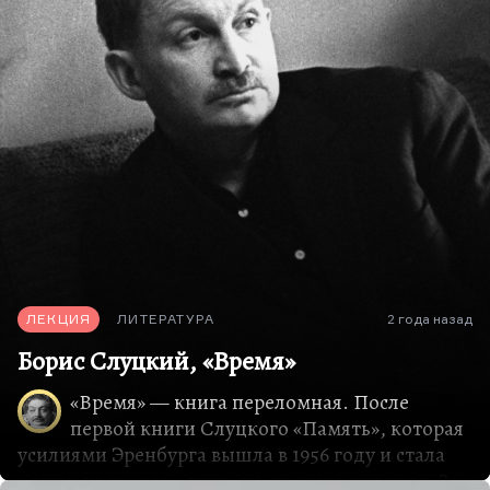
Об этом много подробно писал, например,
Кушнер. Трудно сказать, чем этот жанр
отличается, скажем, от романа в стихах или
поэмы, от поэтического нарратива вообще. У
этого жанра есть три особенности. Во-первых,
всё-таки это не монолит, а именно собрание
пестрых глав, стилистически очень
разнородных. Во-вторых, у этого текста всегда
есть скрытый лирический сюжет. В-третьих,
такая книга, как правило, прочно привязана к
исторической…
ЛЕКЦИЯ
ЛИТЕРАТУРА
2 года назад
Борис Слуцкий, «Время»
«Время» — книга переломная. После
первой книги Слуцкого «Память», которая
усилиями Эренбурга вышла в 1956 году и стала
одним из знаков оттепели, прошло три года. За