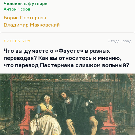
Человек в футляре
заполняет их внутреннюю тревожность.
Антон Чехов
Я могу это понять. Если уж Пастернак, постоянно
Борис Пастернак
чувствовавший себя виноватым, не посмел им
Владимир Маяковский
сделать замечания, то, наверное, сам бог велел
прощать людей, которые нуждаются постоянно
ЛИТЕРАТУРА
3 года назад
именно в заполнении своего внутреннего
Что вы думаете о «Фаусте» в разных
вакуума. Понимаете, это, кстати,…
переводах? Как вы относитесь к мнению,
что перевод Пастернака слишком вольный?