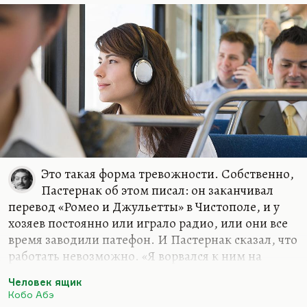
Это такая форма тревожности. Собственно,
Пастернак об этом писал: он заканчивал
перевод «Ромео и Джульетты» в Чистополе, и у
хозяев постоянно или играло радио, или они все
время заводили патефон. И Пастернак сказал, что
работать невозможно. «Я ворвался к ним на
кухню, попросил убрать звук, а потом весь день
Человек ящик
себя корил: потому что им это действительно
Кобо Абэ
нужно». И пояснил, что это каким-то образом