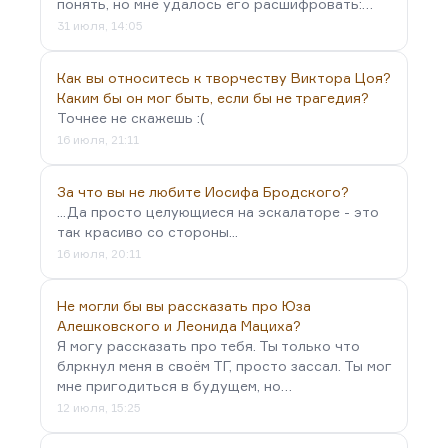
понять, но мне удалось его расшифровать:…
31 июля, 14:05
Как вы относитесь к творчеству Виктора Цоя?
Каким бы он мог быть, если бы не трагедия?
Точнее не скажешь :(
16 июля, 21:11
За что вы не любите Иосифа Бродского?
...Да просто целующиеся на эскалаторе - это
так красиво со стороны...
16 июля, 20:11
Не могли бы вы рассказать про Юза
Алешковского и Леонида Мациха?
Я могу рассказать про тебя. Ты только что
блркнул меня в своём ТГ, просто зассал. Ты мог
мне пригодиться в будущем, но…
12 июля, 15:25