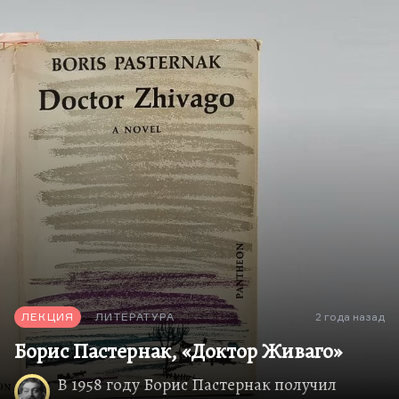
время, которое первая оттепель успела
закончиться в 1958 году, а закончилась она еще
раньше жестоким подавлением Будапешта, а в
1958-м разнузданной и чрезмерной, избыточной
травлей Пастернака, которая по Слуцкому
ударила несколько больнее, чем по другим. В
результате, я сейчас поговорю об этом подробно,
в результате перелома, который в жизни
Слуцкого произошел, в 1959 году перед нами
оказался другой поэт, и поэтому книга «Время»,
в отличие от оттепели, во многих отношениях
еще розоватой, полной иллюзии, абсолютно
легальной…
ЛЕКЦИЯ
ЛИТЕРАТУРА
2 года назад
Борис Пастернак, «Доктор Живаго»
В 1958 году Борис Пастернак получил