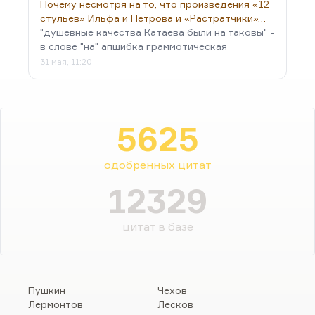
Почему несмотря на то, что произведения «12
стульев» Ильфа и Петрова и «Растратчики»…
"душевные качества Катаева были на таковы" -
в слове "на" апшибка граммотическая
31 мая, 11:20
5625
одобренных цитат
12329
цитат в базе
Пушкин
Чехов
Лермонтов
Лесков