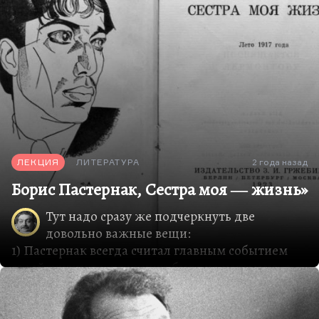
ЛЕКЦИЯ
ЛИТЕРАТУРА
2 года назад
Борис Пастернак, Сестра моя ― жизнь»
Тут надо сразу же подчеркнуть две
довольно важные вещи:
1) Пастернак всегда считал главным событием
своей жизни то, что книга была не написана, а
как бы ему дана, пришла через него.
2) Это произведение совершенно нового жанра:
книга стихов.