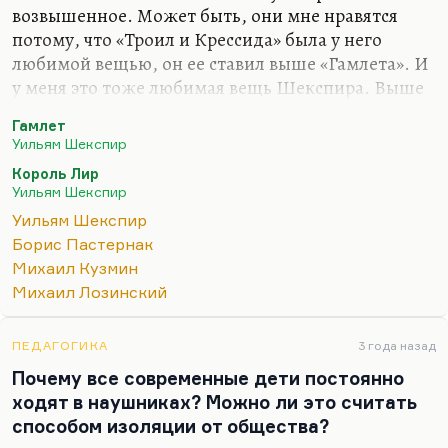
возвышенное. Может быть, они мне нравятся
потому, что «Троил и Крессида» была у него
любимой вещью, он ее ставил выше «Гамлета». И
у меня это тоже любимая вещь Шекспира. Выше
«Гамлета» не ставлю, но очень люблю. У Корнеева
Гамлет
хорошие переводы. Пастернак. Пастернаковский
Уильям Шекспир
перевод «Короля Лира» мне кажется лучшим.
Король Лир
Перевод «Гамлета» лучше у Лозинского, там
Уильям Шекспир
сохранены высокие темноты, кроме того, он
Уильям Шекспир
эквилинеарный. А насчет остальных, понимаете…
Борис Пастернак
Опять, «Макбета» много есть разных версий. Но
Михаил Кузмин
трудно мне выбирать. У Андрея Чернова
Михаил Лозинский
довольно интересный «Гамлет». И у Алексея
Цветкова довольно интересный «Гамлет». Они…
ПЕДАГОГИКА
3 года назад
Почему все современные дети постоянно
ходят в наушниках? Можно ли это считать
способом изоляции от общества?