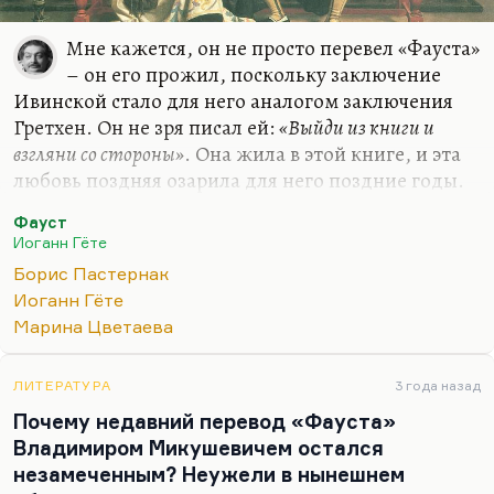
Мне кажется, он не просто перевел «Фауста»
– он его прожил, поскольку заключение
Ивинской стало для него аналогом заключения
Гретхен. Он не зря писал ей:
«Выйди из книги и
взгляни со стороны»
. Она жила в этой книге, и эта
любовь поздняя озарила для него поздние годы.
Он чувствовал себя Фаустом, влюбившемся в
Фауст
Маргариту и погубившем Маргариту. Пастернак
Иоганн Гёте
не перевел «Фауста», а прожил его, пережил его.
Борис Пастернак
Мне кажется, это гениальная работа. И потом, он
Иоганн Гёте
единственный, кто в полной мере обладал
Марина Цветаева
художественным инструментарием для передачи
фантастического языкового богатства Гете.
«Фауст» настолько многообразен ритмически,
ЛИТЕРАТУРА
3 года назад
настолько поэтически богат, что я не знаю, кто,
Почему недавний перевод «Фауста»
кроме…
Владимиром Микушевичем остался
незамеченным? Неужели в нынешнем