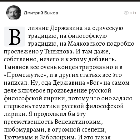
Дмитрий Быков
>1т
В
лияние Державина на одическую
традицию, на философскую
традицию, на Маяковского подробно
прослежено у Тынянова. И там даже,
собственно, нечего и к этому добавить.
Тынянов все очень концентрированно и в
«Промежутке», и в других статьях все это
написал. Ну, ода Державина «Бог» на самом
деле ключевое произведение русской
философской лирики, потому что оно задало
стержень тематики русской философской
лирики. Я продолжил бы эту
преемственность Веневитиновым,
любомудрами, в огромной степени,
Тютчевым и Заболоцким. И это такая