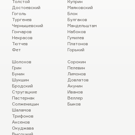
Толстой
Куприн
Достоевский
Маяковский
Гоголь
Блок
Тургенев
Булгаков
Чернышевский
Мандельштам
Гончаров
Набоков
Некрасов
Гумилев
Тютчев
Платонов
Фет
Горький
Шолохов
Сорокин
Грин
Пелевин
Бунин
Лимонов
Шукшин
Довлатов
Бродский
Акунин
Стругацкие
Иванов
Пастернак
Веллер
Солженицын
Быков
Шаламов
Трифонов
Аксенов
Окуджава
Высоцкий