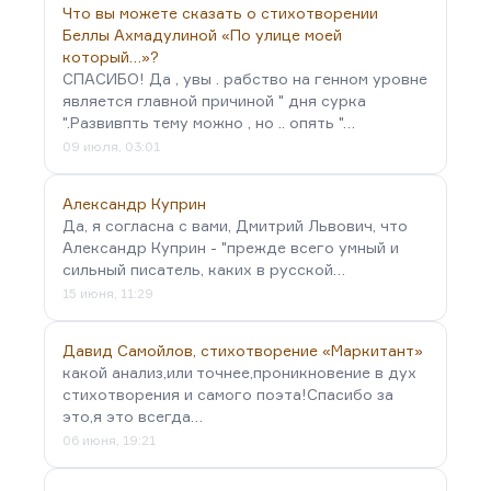
Что вы можете сказать о стихотворении
Беллы Ахмадулиной «По улице моей
который…»?
СПАСИБО! Да , увы . рабство на генном уровне
является главной причиной " дня сурка
".Развивпть тему можно , но .. опять "…
09 июля, 03:01
Александр Куприн
Да, я согласна с вами, Дмитрий Львович, что
Александр Куприн - "прежде всего умный и
сильный писатель, каких в русской…
15 июня, 11:29
Давид Самойлов, стихотворение «Маркитант»
какой анализ,или точнее,проникновение в дух
стихотворения и самого поэта!Спасибо за
это,я это всегда…
06 июня, 19:21