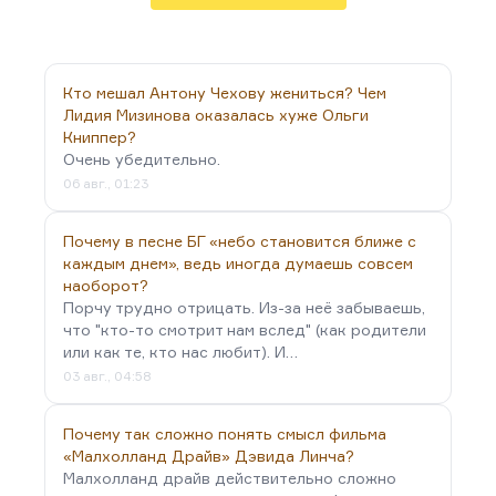
христианство, христианский выбор, христианская
внутренняя свобода, поэтому для него Юрий…
Кто мешал Антону Чехову жениться? Чем
Лидия Мизинова оказалась хуже Ольги
Книппер?
Очень убедительно.
06 авг., 01:23
Почему в песне БГ «небо становится ближе с
каждым днем», ведь иногда думаешь совсем
наоборот?
Порчу трудно отрицать. Из-за неё забываешь,
что "кто-то смотрит нам вслед" (как родители
или как те, кто нас любит). И…
03 авг., 04:58
Почему так сложно понять смысл фильма
«Малхолланд Драйв» Дэвида Линча?
Малхолланд драйв действительно сложно