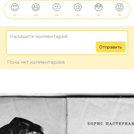
😍
😆
🤨
😢
😳
😡
—
—
—
—
—
—
Напишите комментарий
Отправить
Пока нет комментариев