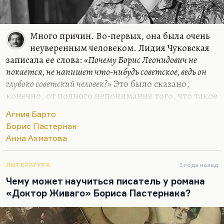
Много причин. Во-первых, она была очень
неуверенным человеком. Лидия Чуковская
записала ее слова:
«Почему Борис Леонидович не
покается, не напишет что-нибудь советское, ведь он
глубоко советский человек?»
Это было сказано,
конечно, от полного непонимания того, что такое
Пастернак. Но еще это было сказано от глубокого
Агния Барто
сочувствия, сострадания. Она хотела быть с
Борис Пастернак
ними, быть, как они. Она обожала Ахматову, она
Анна Ахматова
боготворила Пастернака. Но она совершенно не
понимала, что они такого.
ЛИТЕРАТУРА
3 года назад
В травле Пастернака она не участвовала, кстати.
Чему может научиться писатель у романа
Про Ахматову не знаю, хотя восторженные стихи
«Доктор Живаго» Бориса Пастернака?
об Ахматовой у нее есть. Она была очень уязвима,
она чувствовала себе сама возможным объектом…