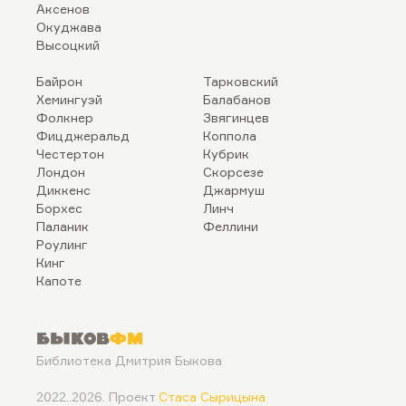
Аксенов
Окуджава
Высоцкий
Байрон
Тарковский
Хемингуэй
Балабанов
Фолкнер
Звягинцев
Фицджеральд
Коппола
Честертон
Кубрик
Лондон
Скорсезе
Диккенс
Джармуш
Борхес
Линч
Паланик
Феллини
Роулинг
Кинг
Капоте
Быков
ФМ
Библиотека Дмитрия Быкова
2022..2026. Проект
Стаса Сырицына