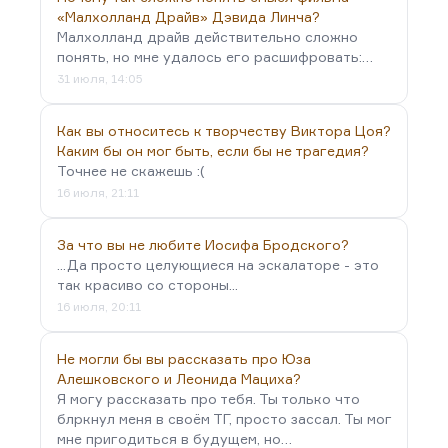
«Малхолланд Драйв» Дэвида Линча?
Малхолланд драйв действительно сложно
понять, но мне удалось его расшифровать:…
31 июля, 14:05
Как вы относитесь к творчеству Виктора Цоя?
Каким бы он мог быть, если бы не трагедия?
Точнее не скажешь :(
16 июля, 21:11
За что вы не любите Иосифа Бродского?
...Да просто целующиеся на эскалаторе - это
так красиво со стороны...
16 июля, 20:11
Не могли бы вы рассказать про Юза
Алешковского и Леонида Мациха?
Я могу рассказать про тебя. Ты только что
блркнул меня в своём ТГ, просто зассал. Ты мог
мне пригодиться в будущем, но…