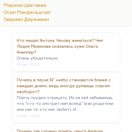
схеме — во все чётные века), что Державин —
Марина Цветаева
поэт разломов, а не эволюций, поэт масштабных,
Осип Мандельштам
великих сдвигов. И наше время таково же,
Гавриил Державин
поэтому время обращается к одической,
державинской традиции. Ну, эта традиция,
скажем, у Маяковского; в таком маяковском
Кто мешал Антону Чехову жениться? Чем
преломлении подробно, может быть, даже
Лидия Мизинова оказалась хуже Ольги
чересчур подробно, но всё равно очень интересно
Книппер?
показана в книге Вайскопфа «Во весь Логос». Если
Очень убедительно.
вас это интересует, то…
06 авг., 01:23
Почему в песне БГ «небо становится ближе с
каждым днем», ведь иногда думаешь совсем
наоборот?
Порчу трудно отрицать. Из-за неё забываешь,
что "кто-то смотрит нам вслед" (как родители
или как те, кто нас любит). И…
03 авг., 04:58
Почему так сложно понять смысл фильма