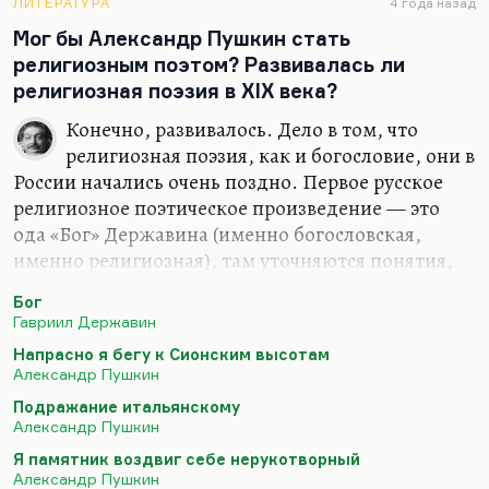
основном. Первый: как соотносится вера и
ЛИТЕРАТУРА
4 года назад
мораль, как соотносится бог и мораль. И ясно, что
Мог бы Александр Пушкин стать
мораль — это удел человека, а вот…
религиозным поэтом? Развивалась ли
религиозная поэзия в XIX века?
Конечно, развивалось. Дело в том, что
религиозная поэзия, как и богословие, они в
России начались очень поздно. Первое русское
религиозное поэтическое произведение — это
ода «Бог» Державина (именно богословская,
именно религиозная), там уточняются понятия,
там вырабатывается словарь. У Пушкина
Бог
каменноостровский цикл 1836 года — это,
Гавриил Державин
конечно, цикл, на 90 процентов состоящий из
Напрасно я бегу к Сионским высотам
стихов или написанных на религиозном
Александр Пушкин
материале, на библейском материале просто, или
Подражание итальянскому
ставящих религиозную проблематику… Вот
Александр Пушкин
«Подражание Корану» — нет, это стилизация. В
Я памятник воздвиг себе нерукотворный
1836 году Пушкин вплотную подходит к
Александр Пушкин