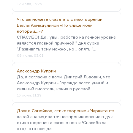
12 июля, 15:25
Что вы можете сказать о стихотворении
Беллы Ахмадулиной «По улице моей
который…»?
СПАСИБО! Да , увы . рабство на генном уровне
является главной причиной " дня сурка
".Развивпть тему можно , но .. опять "…
09 июля, 03:01
Александр Куприн
Да, я согласна с вами, Дмитрий Львович, что
Александр Куприн - "прежде всего умный и
сильный писатель, каких в русской…
15 июня, 11:29
Давид Самойлов, стихотворение «Маркитант»
какой анализ,или точнее,проникновение в дух
стихотворения и самого поэта!Спасибо за
это,я это всегда…