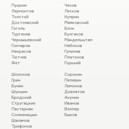
Пушкин
Чехов
Лермонтов
Лесков
Толстой
Куприн
Достоевский
Маяковский
Гоголь
Блок
Тургенев
Булгаков
Чернышевский
Мандельштам
Гончаров
Набоков
Некрасов
Гумилев
Тютчев
Платонов
Фет
Горький
Шолохов
Сорокин
Грин
Пелевин
Бунин
Лимонов
Шукшин
Довлатов
Бродский
Акунин
Стругацкие
Иванов
Пастернак
Веллер
Солженицын
Быков
Шаламов
Трифонов