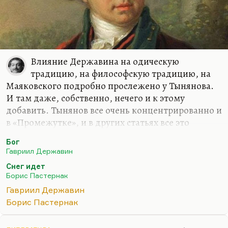
Влияние Державина на одическую
традицию, на философскую традицию, на
Маяковского подробно прослежено у Тынянова.
И там даже, собственно, нечего и к этому
добавить. Тынянов все очень концентрированно и
в «Промежутке», и в других статьях все это
написал. Ну, ода Державина «Бог» на самом деле
Бог
ключевое произведение русской философской
Гавриил Державин
лирики, потому что оно задало стержень
Снег идет
тематики русской философской лирики. Я
Борис Пастернак
продолжил бы эту преемственность
Гавриил Державин
Веневитиновым, любомудрами, в огромной
Борис Пастернак
степени, Тютчевым и Заболоцким. И это такая
натурфилософская лирика задает два вопроса в