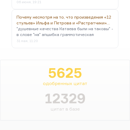
06 июня, 19:21
Почему несмотря на то, что произведения «12
стульев» Ильфа и Петрова и «Растратчики»…
"душевные качества Катаева были на таковы" -
в слове "на" апшибка граммотическая
31 мая, 11:20
5625
одобренных цитат
12329
цитат в базе