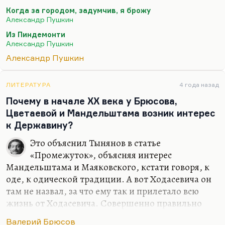
экзистенциальным главным проблемам — к
Когда за городом, задумчив, я брожу
проблемам религии и философии. «Он только что
Александр Пушкин
расцветал, он только…
Из Пиндемонти
Александр Пушкин
Александр Пушкин
ЛИТЕРАТУРА
4 года назад
Почему в начале XX века у Брюсова,
Цветаевой и Мандельштама возник интерес
к Державину?
Это объяснил Тынянов в статье
«Промежуток», объясняя интерес
Мандельштама и Маяковского, кстати говоря, к
оде, к одической традиции. А вот Ходасевича он
там не назвал, за что ему так и прилетало всю
жизнь от Ходасевича. Совершенно правильно
пишет Тынянов (я бы от себя добавил по своей
Валерий Брюсов