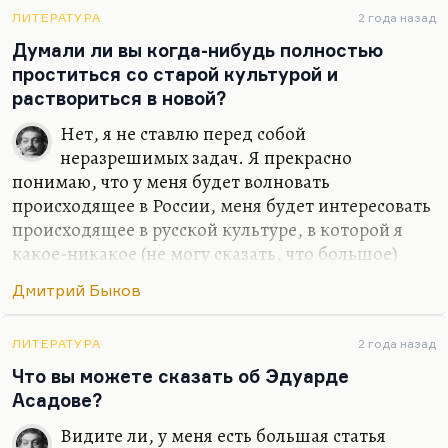
Небесной Родины я не предал –
ЛИТЕРАТУРА
2 года назад
Думали ли вы когда-нибудь полностью
Что нет, то нет.
проститься со старой культурой и
Земную предал неоднократно,
раствориться в новой?
И…
Нет, я не ставлю перед собой
неразрешимых задач. Я прекрасно
понимаю, что у меня будет волновать
происходящее в России, меня будет интересовать
происходящее в русской культуре, в которой я
какое-никакое (не могу сказать, что большое)
место все-таки занимаю. Какое-то занимаю,
Дмитрий Быков
безусловно. Сужу я об этом прежде всего по
реакции на меня американских друзей –
студентов, славистов. Так что нет, я не думал
ЛИТЕРАТУРА
2 года назад
бросить то, что я там прожил и то, что я там
Что вы можете сказать об Эдуарде
видел и сделал. Иной вопрос, что писать по-
Асадове?
английски я, конечно, буду. От этого никуда не
Видите ли, у меня есть большая статья
денешься. Писание на английском делает речь