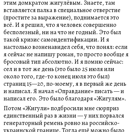
этим домкратом жигулёвым. Знаете, там
вставляется палка в специальное отверстие
(простите за выражение), поднимается это
всё. И я решил, что я человек совершенно
бесполезный, ни на что не годный. Это был
такой кризис самоидентификации. И я
настолько возненавидел себя, что понял: если
я сейчас не напишу роман, то просто вообще я
бросовый тип абсолютно. И я помню сейчас:
сел и в тот же день (это было 25 июля или
около того, где-то конец июля это был)
страниц 15—20, по-моему, я в первый же день
и написал. Я начал «Оправдание» писать — и
написал его. Это было благодаря «Жигулям».
Потом «Жигули» подбросили мне сюрприз
единственный раз в жизни — у них порвался
генераторный ремень ровно на российско-
украинской границе. Тогда ещё можно было