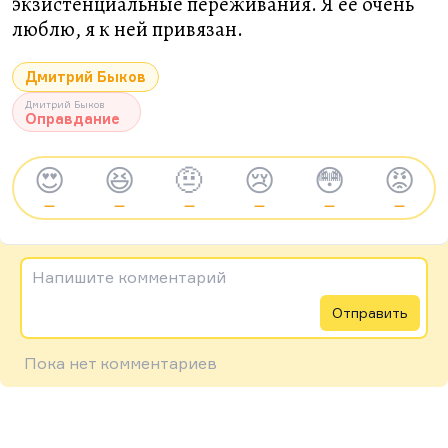
экзистенциальные переживания. Я её очень
люблю, я к ней привязан.
Дмитрий Быков
Дмитрий Быков
Оправдание
😍
😆
🤨
😢
😳
😡
—
—
—
—
—
—
Напишите комментарий
Отправить
Пока нет комментариев