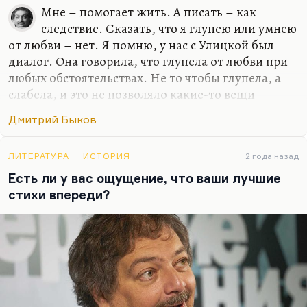
Мне – помогает жить. А писать – как
следствие. Сказать, что я глупею или умнею
от любви – нет. Я помню, у нас с Улицкой был
диалог. Она говорила, что глупела от любви при
любых обстоятельствах. Не то чтобы глупела, а
слабела, и это не позволяло какие-то вещи
додумывать и договаривать до конца. Но у меня
Дмитрий Быков
все-таки этого нет, для меня любовь – это формат
общения. И всегда так получилось, если искать
какую-то общую черту у моих жен или тех
ЛИТЕРАТУРА
ИСТОРИЯ
2 года назад
женщин, с которыми у меня были долгие и
Есть ли у вас ощущение, что ваши лучшие
счастливые отношения, – это были женщины, с
стихи впереди?
которыми мне нравилось разговаривать, в
которых я находил не эхо, а именно гениальный
ответ, додумывание такое.
Иной раз Катька что-нибудь такое скажет, и
жить хочется. Что-нибудь…