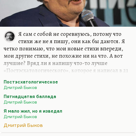
Я сам с собой не соревнуюсь, потому что
стихи же не я пишу, они как бы даются. Я
четко понимаю, что мои новые стихи впереди,
мои другие стихи, не похожие ни на что. А вот
лучшие? Вряд ли я напишу что-то лучше
«Постэсхатологического», которое я написал в 21
год («Наше свято место отныне пусто…»), вряд ли
Постэсхатологическое
я напишу что-то лучше «Пятнадцатой баллады»
Дмитрий Быков
(«Если б был я Дэн Браун…») или моего самого
Пятнадцатая баллада
любимого стихотворения – «Сказки о рыбаке и
Дмитрий Быков
рыбке»… Вообще, лучшее стихотворение мое
Я мало жил, но я изведал
звучит так:
Дмитрий Быков
Я мало жил, но я изведал
Дмитрий Быков
И тьму, и свет.