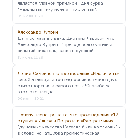
является главной причиной " дня сурка
".Развивпть тему можно , но .. опять "…
09 июля, 03:01
Александр Куприн
Да, я согласна с вами, Дмитрий Львович, что
Александр Куприн - "прежде всего умный и
сильный писатель, каких в русской…
15 июня, 11:29
Давид Самойлов, стихотворение «Маркитант»
какой анализ,или точнее,проникновение в дух
стихотворения и самого поэта!Спасибо за
это,я это всегда…
06 июня, 19:21
Почему несмотря на то, что произведения «12
стульев» Ильфа и Петрова и «Растратчики»…
"душевные качества Катаева были на таковы" -
в слове "на" апшибка граммотическая