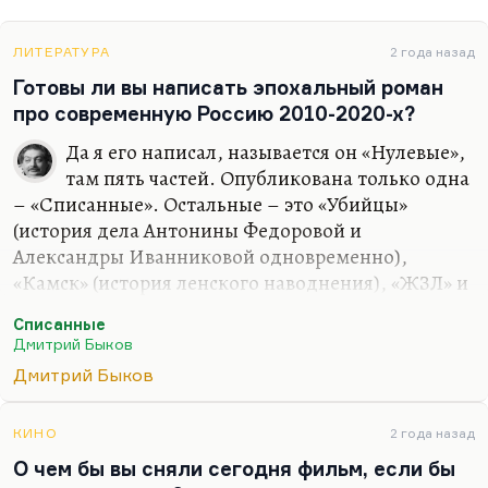
ЛИТЕРАТУРА
2 года назад
Готовы ли вы написать эпохальный роман
про современную Россию 2010-2020-х?
Да я его написал, называется он «Нулевые»,
там пять частей. Опубликована только одна
– «Списанные». Остальные – это «Убийцы»
(история дела Антонины Федоровой и
Александры Иванниковой одновременно),
«Камск» (история ленского наводнения), «ЖЗЛ» и
«Американец» (история того же героя Сергея
Списанные
Свиридова, который возвращается из
Дмитрий Быков
эмиграции). Десять-пятнадцать лет нам
Дмитрий Быков
происходит действие. Но я не хочу его печатать;
более того, я не уверен, что его надо печатать.
КИНО
2 года назад
Понимаете, в чем дело? Писать эпохальный
О чем бы вы сняли сегодня фильм, если бы
роман хорошо, когда есть эпохальное время на