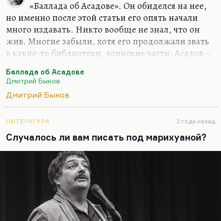
«Баллада об Асадове». Он обиделся на нее,
более четкой. Переводить с английского я буду
но именно после этой статьи его опять начали
много. Вот «Март» переведу Кунищака, буду
много издавать. Никто вообще не знал, что он
«Сорделло» заканчивать. Конечно, я…
жив. Многие забыли, хотя его продолжали звать
в какие-то библиотеки, воинские части. Асадов –
значительное литературное явление. Это поэзия
Баллада об Асадове
для советского нижнего этажа среднего класса.
Дмитрий Быков
Этим людям нужна своя поэзия. Это поэтическая
Дмитрий Быков
поп-культура, не лишенная ни морали, ни
сюжетного чувства, ни формальных интересных
находок. Безусловно, это важный человек.
ЛИТЕРАТУРА
2 года назад
Понимаете, в Советском Союзе была довольно
Случалось ли вам писать под марихуаной?
интеллигентная, довольно культурная попса
(хотя это нельзя назвать попсой). Вот ушел со
сцены Валерий Леонтьев. Сделал такое…