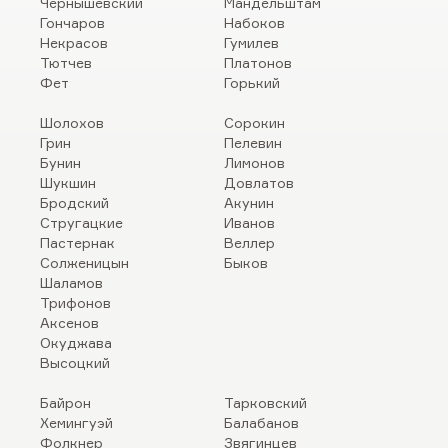
Чернышевский
Мандельштам
Гончаров
Набоков
Некрасов
Гумилев
Тютчев
Платонов
Фет
Горький
Шолохов
Сорокин
Грин
Пелевин
Бунин
Лимонов
Шукшин
Довлатов
Бродский
Акунин
Стругацкие
Иванов
Пастернак
Веллер
Солженицын
Быков
Шаламов
Трифонов
Аксенов
Окуджава
Высоцкий
Байрон
Тарковский
Хемингуэй
Балабанов
Фолкнер
Звягинцев