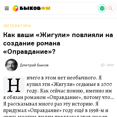
Быков
ФМ
ЛИТЕРАТУРА
Как ваши «Жигули» повлияли на
создание романа
«Оправдание»?
Дмитрий Быков
>500
Н
ичего в этом нет необычного. Я
купил эти «Жигули» седьмые в 2000
году. Как сейчас помню, именно им
я обязан романом «Оправдание», потому что…
Я рассказывал много раз эту историю. Я
придумал «Оправдание» году ещё в 1998-м и
очень многим людям предлагал этот сюжет