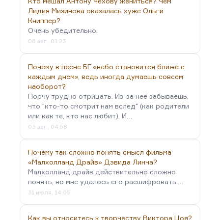
Но марихуана меняет характер мышления. Она
Кто мешал Антону Чехову жениться? Чем
заметно снижает вашу собственную критичность.
Лидия Мизинова оказалась хуже Ольги
Книппер?
И при таком подходе, мне кажется, даже в…
Очень убедительно.
06 авг., 01:23
Почему в песне БГ «небо становится ближе с
каждым днем», ведь иногда думаешь совсем
наоборот?
Порчу трудно отрицать. Из-за неё забываешь,
что "кто-то смотрит нам вслед" (как родители
или как те, кто нас любит). И…
03 авг., 04:58
Почему так сложно понять смысл фильма
«Малхолланд Драйв» Дэвида Линча?
Малхолланд драйв действительно сложно
понять, но мне удалось его расшифровать:…
31 июля, 14:05
Как вы относитесь к творчеству Виктора Цоя?