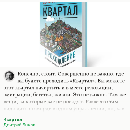
здесь, ровно с теми же грибами. Но проблема в
том, что до Чепелева час ехать, а иногда и два, в
пробках. А…
Конечно, стоит. Совершенно не важно, где
вы будете проходить «Квартал». Вы можете
этот квартал начертить и в месте релокации,
эмиграции, бегства, жизни. Это не важно. Там же
вещи, за которые вас не посадят. Разве что там
надо дать по морде в одном упражнении, но, как
выясняется в конце, давать не надо. «Квартал»
Квартал
ведь проходится с единственной целью –
Дмитрий Быков
вырваться из привычных связей.