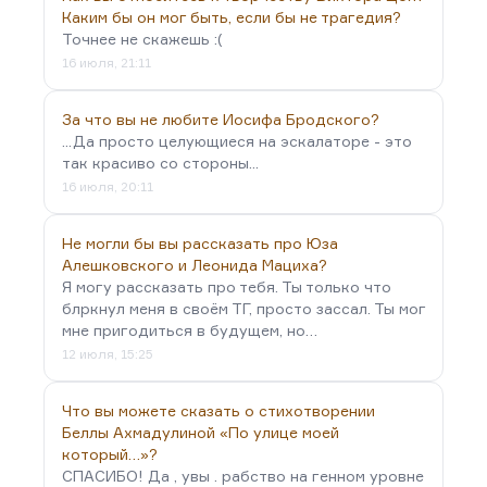
Каким бы он мог быть, если бы не трагедия?
Точнее не скажешь :(
16 июля, 21:11
За что вы не любите Иосифа Бродского?
...Да просто целующиеся на эскалаторе - это
так красиво со стороны...
16 июля, 20:11
Не могли бы вы рассказать про Юза
Алешковского и Леонида Мациха?
Я могу рассказать про тебя. Ты только что
блркнул меня в своём ТГ, просто зассал. Ты мог
мне пригодиться в будущем, но…
12 июля, 15:25
Что вы можете сказать о стихотворении
Беллы Ахмадулиной «По улице моей
который…»?
СПАСИБО! Да , увы . рабство на генном уровне