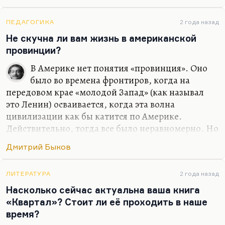
отвоевать себе место. И я, наверное, снял бы
хорошую любовную историю… Я не вижу, к
сожалению, любовных историй в современной
ПЕДАГОГИКА
2 года назад
России в современном кино. Понимаете, всех
Не скучна ли вам жизнь в американской
ведь обычно занимает история гендерной
провинции?
идентичности, которая, по-моему, совсем
В Америке нет понятия «провинция». Оно
неинтересна. Людей занимает проблема как
было во времена фронтиров, когда на
совместить, условно говоря, секс и отношения.
передовом крае «молодой Запад» (как называл
Как в «Интиме», например: возможен ли секс
это Ленин) осваивается, когда эта волна
без…
цивилизации как бы катится по Америке.
Действительно, тогда все было неравномерно. Но
на самом деле, вот сейчас я живу в местности
Дмитрий Быков
примерно сельской. Стоит проехать три минуты,
я оказываюсь в абсолютно городском месте,
почти центре города. Соответственно, ощущения
ЛИТЕРАТУРА
2 года назад
провинции у меня нет потому, что я ведь всегда
Насколько сейчас актуальна ваша книга
жил, очень много времени проводил в Чепелеве,
«Квартал»? Стоит ли её проходить в наше
на даче своей. Или в «Березках», любимом
время?
пансионате. И у меня ровно такой же пейзаж