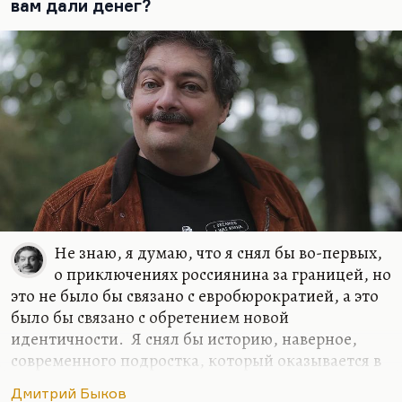
вам дали денег?
дворе. Сегодня это не тот жанр, в котором надо
выступать. Мне вообще кажется, что время
эпических романов закончилось. Сегодня надо
писать…
Не знаю, я думаю, что я снял бы во-первых,
о приключениях россиянина за границей, но
это не было бы связано с евробюрократией, а это
было бы связано с обретением новой
идентичности. Я снял бы историю, наверное,
современного подростка, который оказывается в
трудном классе и пытается в нем завоевать,
Дмитрий Быков