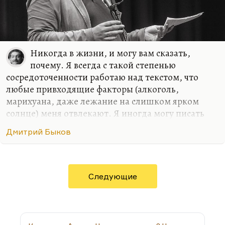
Никогда в жизни, и могу вам сказать,
почему. Я всегда с такой степенью
сосредоточенности работаю над текстом, что
любые привходящие факторы (алкоголь,
марихуана, даже лежание на слишком ярком
солнце) меня отвлекают. Я иногда могу писать
стихи в совершенно не располагающей к этому
Дмитрий Быков
обстановке, как было в армии. Там с какой-то
дополнительной силой вырывалось, может быть,
на внутреннем протесте. Либо в условиях
умеренного, неприхотливого, но все-таки
Следующие
комфорта. Мне, в общем, не нравится, когда меня
отвлекают.
Марихуана – дело не в пропаганде наркотиков.