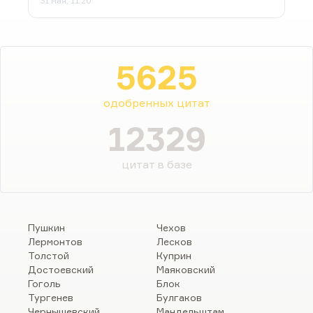
31 мая, 11:20
5625
одобренных цитат
12329
цитат в базе
Пушкин
Чехов
Лермонтов
Лесков
Толстой
Куприн
Достоевский
Маяковский
Гоголь
Блок
Тургенев
Булгаков
Чернышевский
Мандельштам