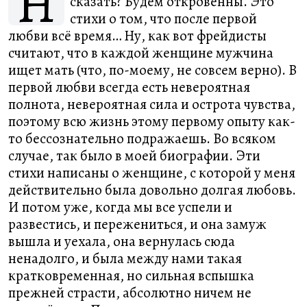
Н
сказать? Будем откровенны. Это
стихи о том, что после первой
любви всё время… Ну, как вот фрейдисты
считают, что в каждой женщине мужчина
ищет мать (что, по-моему, не совсем верно). В
первой любви всегда есть невероятная
полнота, невероятная сила и острота чувства,
поэтому всю жизнь этому первому опыту как-
то бессознательно подражаешь. Во всяком
случае, так было в моей биографии. Эти
стихи написаны о женщине, с которой у меня
действительно была довольно долгая любовь.
И потом уже, когда мы все успели и
развестись, и пережениться, и она замуж
вышла и уехала, она вернулась сюда
ненадолго, и была между нами такая
кратковременная, но сильная вспышка
прежней страсти, абсолютно ничем не