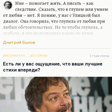
Мне – помогает жить. А писать – как
следствие. Сказать, что я глупею или умнею
от любви – нет. Я помню, у нас с Улицкой был
диалог. Она говорила, что глупела от любви при
любых обстоятельствах. Не то чтобы глупела, а
слабела, и это не позволяло какие-то вещи
додумывать и договаривать до конца. Но у меня
Дмитрий Быков
все-таки этого нет, для меня любовь – это формат
общения. И всегда так получилось, если искать
какую-то общую черту у моих жен или тех
ЛИТЕРАТУРА
ИСТОРИЯ
2 года назад
женщин, с которыми у меня были долгие и
Есть ли у вас ощущение, что ваши лучшие
счастливые отношения, – это были женщины, с
стихи впереди?
которыми мне нравилось разговаривать, в
которых я находил не эхо, а именно гениальный
ответ, додумывание такое.
Иной раз Катька что-нибудь такое скажет, и
жить хочется. Что-нибудь…