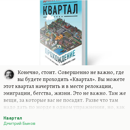
здесь, ровно с теми же грибами. Но проблема в
том, что до Чепелева час ехать, а иногда и два, в
пробках. А…
Конечно, стоит. Совершенно не важно, где
вы будете проходить «Квартал». Вы можете
этот квартал начертить и в месте релокации,
эмиграции, бегства, жизни. Это не важно. Там же
вещи, за которые вас не посадят. Разве что там
надо дать по морде в одном упражнении, но, как
выясняется в конце, давать не надо. «Квартал»
Квартал
ведь проходится с единственной целью –
Дмитрий Быков
вырваться из привычных связей.