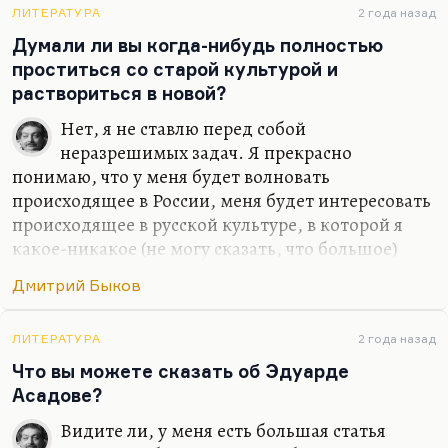
Небесной Родины я не предал –
ЛИТЕРАТУРА
2 года назад
Думали ли вы когда-нибудь полностью
Что нет, то нет.
проститься со старой культурой и
Земную предал неоднократно,
раствориться в новой?
И…
Нет, я не ставлю перед собой
неразрешимых задач. Я прекрасно
понимаю, что у меня будет волновать
происходящее в России, меня будет интересовать
происходящее в русской культуре, в которой я
какое-никакое (не могу сказать, что большое)
место все-таки занимаю. Какое-то занимаю,
Дмитрий Быков
безусловно. Сужу я об этом прежде всего по
реакции на меня американских друзей –
студентов, славистов. Так что нет, я не думал
ЛИТЕРАТУРА
2 года назад
бросить то, что я там прожил и то, что я там
Что вы можете сказать об Эдуарде
видел и сделал. Иной вопрос, что писать по-
Асадове?
английски я, конечно, буду. От этого никуда не
Видите ли, у меня есть большая статья
денешься. Писание на английском делает речь