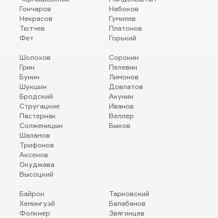
Гончаров
Набоков
Некрасов
Гумилев
Тютчев
Платонов
Фет
Горький
Шолохов
Сорокин
Грин
Пелевин
Бунин
Лимонов
Шукшин
Довлатов
Бродский
Акунин
Стругацкие
Иванов
Пастернак
Веллер
Солженицын
Быков
Шаламов
Трифонов
Аксенов
Окуджава
Высоцкий
Байрон
Тарковский
Хемингуэй
Балабанов
Фолкнер
Звягинцев