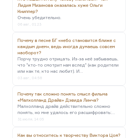
заметно снижает вашу собственную критичность.
Лидия Мизинова оказалась хуже Ольги
Книппер?
И при таком подходе, мне кажется, даже в…
Очень убедительно.
06 авг., 01:23
Почему в песне БГ «небо становится ближе с
каждым днем», ведь иногда думаешь совсем
наоборот?
Порчу трудно отрицать. Из-за неё забываешь,
что "кто-то смотрит нам вслед" (как родители
или как те, кто нас любит). И…
03 авг., 04:58
Почему так сложно понять смысл фильма
«Малхолланд Драйв» Дэвида Линча?
Малхолланд драйв действительно сложно
понять, но мне удалось его расшифровать:…
31 июля, 14:05
Как вы относитесь к творчеству Виктора Цоя?