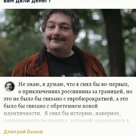
вам дали денег?
дворе. Сегодня это не тот жанр, в котором надо
выступать. Мне вообще кажется, что время
эпических романов закончилось. Сегодня надо
писать…
Не знаю, я думаю, что я снял бы во-первых,
о приключениях россиянина за границей, но
это не было бы связано с евробюрократией, а это
было бы связано с обретением новой
идентичности. Я снял бы историю, наверное,
современного подростка, который оказывается в
трудном классе и пытается в нем завоевать,
Дмитрий Быков
отвоевать себе место. И я, наверное, снял бы