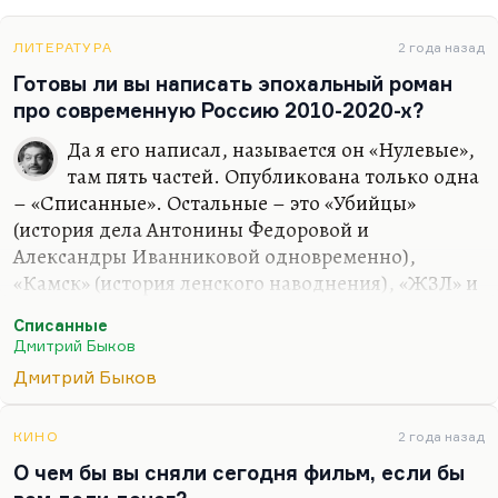
ЛИТЕРАТУРА
2 года назад
Готовы ли вы написать эпохальный роман
про современную Россию 2010-2020-х?
Да я его написал, называется он «Нулевые»,
там пять частей. Опубликована только одна
– «Списанные». Остальные – это «Убийцы»
(история дела Антонины Федоровой и
Александры Иванниковой одновременно),
«Камск» (история ленского наводнения), «ЖЗЛ» и
«Американец» (история того же героя Сергея
Списанные
Свиридова, который возвращается из
Дмитрий Быков
эмиграции). Десять-пятнадцать лет нам
Дмитрий Быков
происходит действие. Но я не хочу его печатать;
более того, я не уверен, что его надо печатать.
КИНО
2 года назад
Понимаете, в чем дело? Писать эпохальный
О чем бы вы сняли сегодня фильм, если бы
роман хорошо, когда есть эпохальное время на