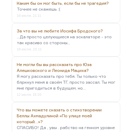
Каким бы он мог быть, если бы не трагедия?
Точнее не скажешь :(
16 июля, 21:11
За что вы не любите Иосифа Бродского?
...Да просто целующиеся на эскалаторе - это
так красиво со стороны...
16 июля, 20:11
Не могли бы вы рассказать про Юза
Алешковского и Леонида Мациха?
Я могу рассказать про тебя. Ты только что
блркнул меня в своём ТГ, просто зассал. Ты мог
мне пригодиться в будущем, но…
12 июля, 15:25
Что вы можете сказать о стихотворении
Беллы Ахмадулиной «По улице моей
который…»?
СПАСИБО! Да , увы . рабство на генном уровне