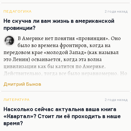
хорошую любовную историю… Я не вижу, к
сожалению, любовных историй в современной
ПЕДАГОГИКА
2 года назад
России в современном кино. Понимаете, всех
Не скучна ли вам жизнь в американской
ведь обычно занимает история гендерной
провинции?
идентичности, которая, по-моему, совсем
В Америке нет понятия «провинция». Оно
неинтересна. Людей занимает проблема как
было во времена фронтиров, когда на
совместить, условно говоря, секс и отношения.
передовом крае «молодой Запад» (как называл
Как в «Интиме», например: возможен ли секс
это Ленин) осваивается, когда эта волна
без…
цивилизации как бы катится по Америке.
Действительно, тогда все было неравномерно. Но
на самом деле, вот сейчас я живу в местности
Дмитрий Быков
примерно сельской. Стоит проехать три минуты,
я оказываюсь в абсолютно городском месте,
почти центре города. Соответственно, ощущения
ЛИТЕРАТУРА
2 года назад
провинции у меня нет потому, что я ведь всегда
Насколько сейчас актуальна ваша книга
жил, очень много времени проводил в Чепелеве,
«Квартал»? Стоит ли её проходить в наше
на даче своей. Или в «Березках», любимом
время?
пансионате. И у меня ровно такой же пейзаж