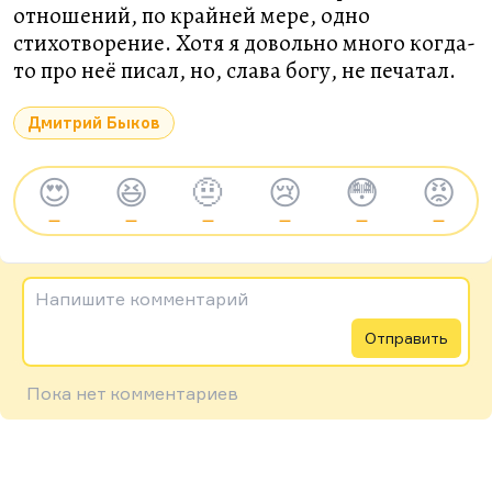
отношений, по крайней мере, одно
стихотворение. Хотя я довольно много когда-
то про неё писал, но, слава богу, не печатал.
Дмитрий Быков
😍
😆
🤨
😢
😳
😡
—
—
—
—
—
—
Напишите комментарий
Отправить
Пока нет комментариев