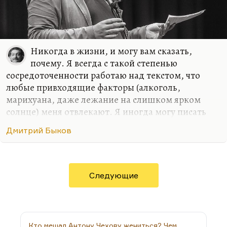
Никогда в жизни, и могу вам сказать,
почему. Я всегда с такой степенью
сосредоточенности работаю над текстом, что
любые привходящие факторы (алкоголь,
марихуана, даже лежание на слишком ярком
солнце) меня отвлекают. Я иногда могу писать
стихи в совершенно не располагающей к этому
Дмитрий Быков
обстановке, как было в армии. Там с какой-то
дополнительной силой вырывалось, может быть,
на внутреннем протесте. Либо в условиях
умеренного, неприхотливого, но все-таки
Следующие
комфорта. Мне, в общем, не нравится, когда меня
отвлекают.
Марихуана – дело не в пропаганде наркотиков.
Но марихуана меняет характер мышления. Она
Кто мешал Антону Чехову жениться? Чем