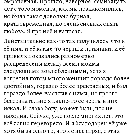
омрачённая. Прошло, наверное, семнадцать
лет с того момента, как мы познакомились,
но была такая довольно бурная,
кратковременная, но очень сильная опять
любовь. Я про неё и написал.
Действительно как-то так получилось, что и
её имя, и её какие-то черты и признаки, и её
привычки оказались равномерно
распределены между всеми моими
следующими возлюбленными, хотя я
встретил потом много женщин гораздо более
достойных, гораздо более прекрасных, и был
гораздо более счастлив с ними, но просто
бессознательно я какие-то её черты в них
искал. И слава богу, может быть, что не
находил. Сейчас, уже после многих лет, это
всё давно перегорело. И я благодарен ей уже
хотя бы за одно то, что я с неё стряс, с этих