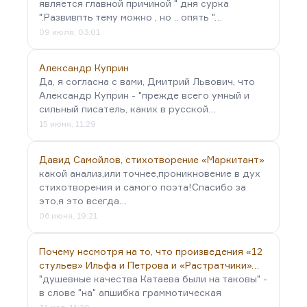
является главной причиной " дня сурка
".Развивпть тему можно , но .. опять "…
09 июля, 03:01
Александр Куприн
Да, я согласна с вами, Дмитрий Львович, что
Александр Куприн - "прежде всего умный и
сильный писатель, каких в русской…
15 июня, 11:29
Давид Самойлов, стихотворение «Маркитант»
какой анализ,или точнее,проникновение в дух
стихотворения и самого поэта!Спасибо за
это,я это всегда…
06 июня, 19:21
Почему несмотря на то, что произведения «12
стульев» Ильфа и Петрова и «Растратчики»…
"душевные качества Катаева были на таковы" -
в слове "на" апшибка граммотическая