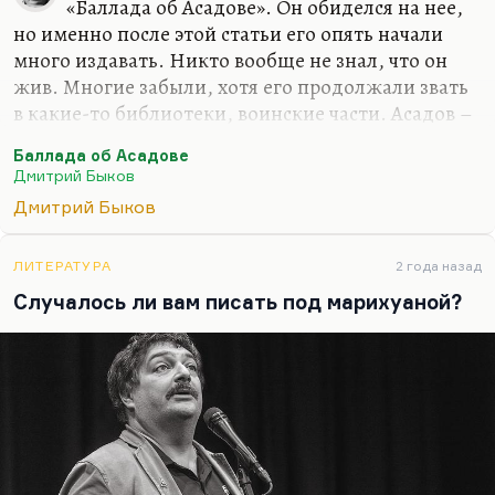
«Баллада об Асадове». Он обиделся на нее,
более четкой. Переводить с английского я буду
но именно после этой статьи его опять начали
много. Вот «Март» переведу Кунищака, буду
много издавать. Никто вообще не знал, что он
«Сорделло» заканчивать. Конечно, я…
жив. Многие забыли, хотя его продолжали звать
в какие-то библиотеки, воинские части. Асадов –
значительное литературное явление. Это поэзия
Баллада об Асадове
для советского нижнего этажа среднего класса.
Дмитрий Быков
Этим людям нужна своя поэзия. Это поэтическая
Дмитрий Быков
поп-культура, не лишенная ни морали, ни
сюжетного чувства, ни формальных интересных
находок. Безусловно, это важный человек.
ЛИТЕРАТУРА
2 года назад
Понимаете, в Советском Союзе была довольно
Случалось ли вам писать под марихуаной?
интеллигентная, довольно культурная попса
(хотя это нельзя назвать попсой). Вот ушел со
сцены Валерий Леонтьев. Сделал такое…