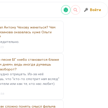
Войти
ал Антону Чехову жениться? Чем
изинова оказалась хуже Ольги
?
бедительно.
:23
 песне БГ «небо становится ближе
м днем», ведь иногда думаешь
наоборот?
удно отрицать. Из-за неё
ь, что "кто-то смотрит нам вслед"
ители или как те, кто нас любит).
4:58
так сложно понять смысл фильма