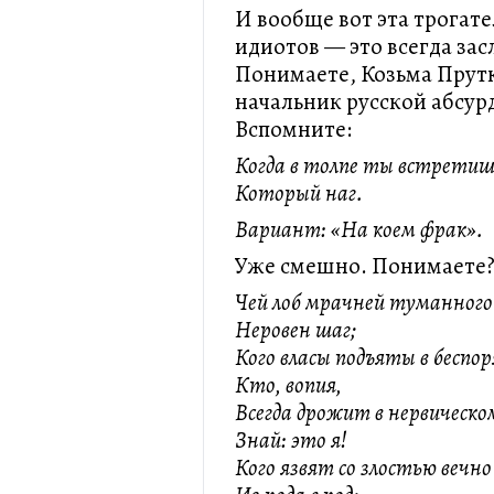
И вообще вот эта трогате
идиотов — это всегда за
Понимаете, Козьма Прутк
начальник русской абсур
Вспомните:
Когда в толпе ты встретишь
‎Который наг.
Вариант: «На коем фрак».
Уже смешно. Понимаете
Чей лоб мрачней туманного
‎Неровен шаг;
Кого власы подъяты в беспор
‎Кто, вопия,
Всегда дрожит в нервическ
‎Знай: это я!
Кого язвят со злостью вечно