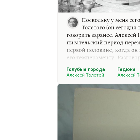
Поскольку у меня сег
Толстого (он сегодня 
говорить заранее. Алексей 
писательский период пережи
первой половине, когда он
его темпераменту. Разговор
здравый, простой, народны
Голубые города
Гадюка
отстаивал норму среди перв
Алексей Толстой
Алексей Т
может быть, норму эту люб
Чувство, что он возрождал
«Подземной клюквы» (как на
в «Егоре Обозове»)… Понима
влюблен в роковую женщин