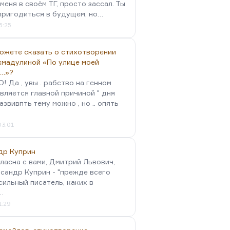
меня в своём ТГ, просто зассал. Ты
пригодиться в будущем, но…
5:25
можете сказать о стихотворении
хмадулиной «По улице моей
…»?
 Да , увы . рабство на генном
вляется главной причиной " дня
Развивпть тему можно , но .. опять
03:01
др Куприн
гласна с вами, Дмитрий Львович,
сандр Куприн - "прежде всего
сильный писатель, каких в
…
1:29