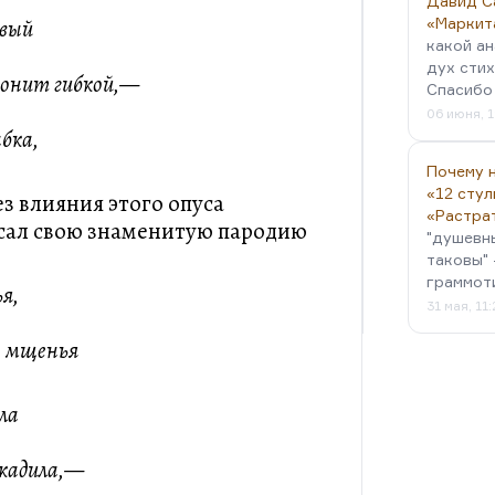
Давид С
овый
«Маркит
какой ан
дух стих
лонит гибкой,—
Спасибо 
06 июня, 1
бка,
Почему н
«12 стул
ез влияния этого опуса
«Растра
сал свою знаменитую пародию
"душевн
таковы" 
граммот
ья,
31 мая, 11
ы мщенья
ла
икадила,—