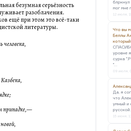
блркнул 
льная безумная серьёзность
мог мне 
служивает разоблачения.
12 июля, 1
ов ещё при этом это всё-таки
дистской литературы.
Что вы 
Беллы А
который
 человека,
СПАСИБО!
уровне я
сурка ".
"…
?
09 июля, 
 Казбека,
Алексан
Да, я со
ядке;
что Алек
умный и 
ом припадке,—
русской
15 июня, 1
 новой,