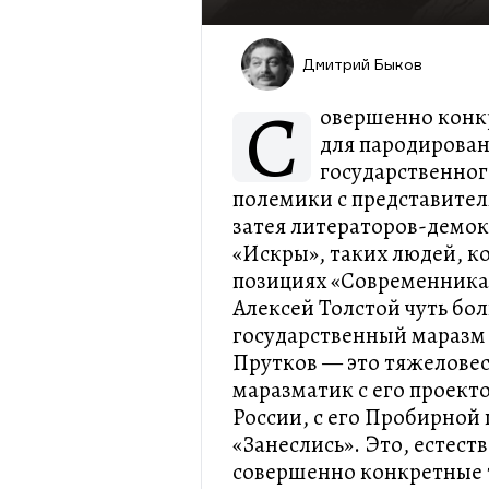
Дмитрий Быков
С
овершенно конк
для пародирован
государственног
полемики с представител
затея литераторов-демок
«Искры», таких людей, ко
позициях «Современника»
Алексей Толстой чуть бол
государственный маразм 
Прутков — это тяжелов
маразматик с его проект
России, с его Пробирной 
«Занеслись». Это, естес
совершенно конкретные 