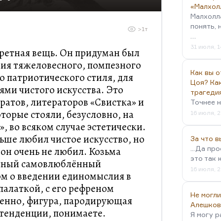
«Малхол
Малхолл
понять, 
>1т
…
31 июля, 1
ретная вещь. Он придуман был
ия тяжеловесного, помпезного
Как вы о
о патриотического стиля, для
Цоя? Как
ями чистого искусства. Это
трагеди
ратов, литераторов «Свистка» и
Точнее н
торые стояли, безусловно, на
16 июля, 2
, во всяком случае эстетически.
ьше любил чистое искусство, но
За что 
...Да пр
он очень не любил. Козьма
это так 
есный самовлюблённый
16 июля, 2
ом о введении единомыслия в
палаткой, с его рефреном
Не могли
твенно, фигура, пародирующая
Алешков
тенденции, понимаете.
Я могу р