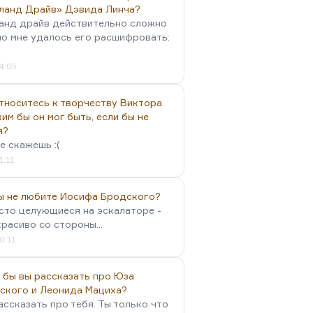
ланд Драйв» Дэвида Линча?
анд драйв действительно сложно
но мне удалось его расшифровать:
4:05
тноситесь к творчеству Виктора
им бы он мог быть, если бы не
я?
е скажешь :(
1:11
вы не любите Иосифа Бродского?
осто целующиеся на эскалаторе -
красиво со стороны...
0:11
 бы вы рассказать про Юза
ского и Леонида Мациха?
ассказать про тебя. Ты только что