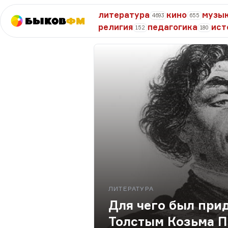
литература
кино
музы
4693
655
Быков
ФМ
религия
педагогика
ист
152
180
ЛИТЕРАТУРА
Для чего был при
Толстым Козьма П