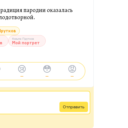
традиция пародии оказалась
плодотворной.
Прутков
Козьма Прутков
а
Мой портрет

😢
😳
😡
—
—
—
Отправить