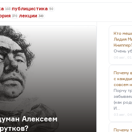
ка
публицистика
103
50
ория
лекции
370
349
Кто меш
Лидия М
Книппер
Очень у
06 авг., 01
Почему в
с кажды
совсем 
Порчу тр
забываеш
(как род
И…
03 авг., 0
думан Алексеем
рутков?
Почему 