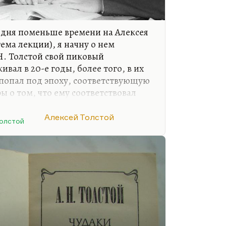
одня поменьше времени на Алексея
тема лекции), я начну о нем
Н. Толстой свой пиковый
вал в 20-е годы, более того, в их
 попал под эпоху, соответствующую
ы о том, что ему соответствовал
й реализм и что он как бы
ерсий Серебряного века, – он,
Алексей Толстой
олстой
ил, но сам ее не выражал отнюдь.
 традиционный реализм среди
зывалась у него «Бродячая собака»
ете, Егор Обозов не зря был
у Серебряного века,…