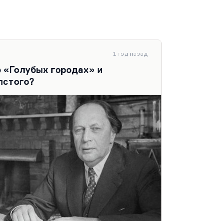
1 год назад
о «Голубых городах» и
лстого?