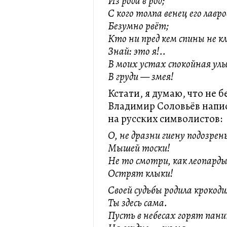
‎Из рода в род;
С кого толпа венец его лавр
‎Безумно рвёт;
Кто ни пред кем спины не к
‎Знай: это я!..
В моих устах спокойная улы
‎В груди — змея!
Кстати, я думаю, что не б
Владимир Соловьёв напи
на русских символистов:
О, не дразни гиену подозрен
Мышей тоски!
Не то смотри, как леопард
Острят клыки!
Своей судьбы родила крокоди
Ты здесь сама.
Пусть в небесах горят пан