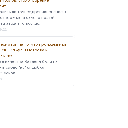
амойлов, стихотворение
ант»
ализ,или точнее,проникновение в
отворения и самого поэта!
за это,я это всегда…
9:21
есмотря на то, что произведения
ьев» Ильфа и Петрова и
тчики»…
ые качества Катаева были на
- в слове "на" апшибка
ическая
:20