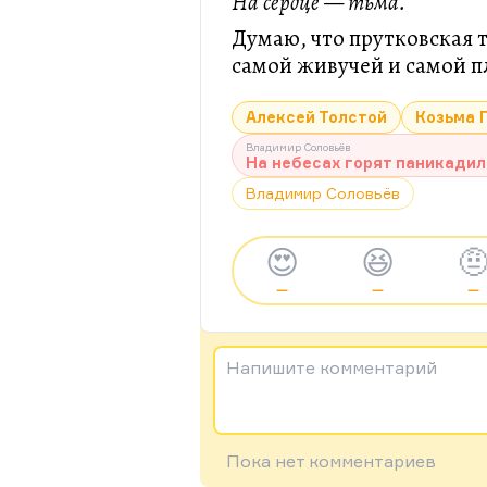
На сердце — тьма.
Думаю, что прутковская 
самой живучей и самой 
Алексей Толстой
Козьма 
Владимир Соловьёв
На небесах горят паникадил
Владимир Соловьёв
😍
😆

—
—
—
Напишите комментарий
Пока нет комментариев