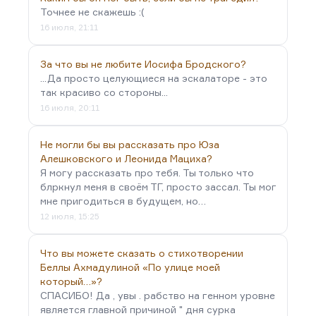
Точнее не скажешь :(
16 июля, 21:11
За что вы не любите Иосифа Бродского?
...Да просто целующиеся на эскалаторе - это
так красиво со стороны...
16 июля, 20:11
Не могли бы вы рассказать про Юза
Алешковского и Леонида Мациха?
Я могу рассказать про тебя. Ты только что
блркнул меня в своём ТГ, просто зассал. Ты мог
мне пригодиться в будущем, но…
12 июля, 15:25
Что вы можете сказать о стихотворении
Беллы Ахмадулиной «По улице моей
который…»?
СПАСИБО! Да , увы . рабство на генном уровне
является главной причиной " дня сурка