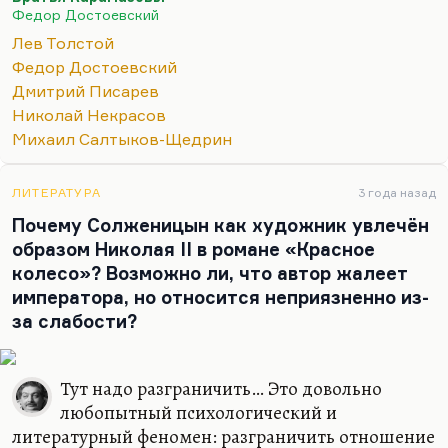
изобразить Победоносцева с предельной
Федор Достоевский
убедительностью, да ещё и посылал ему это для
Лев Толстой
чтения. И поэтому, в конце концов, он стоял на
Федор Достоевский
пороге разрыва с этой партией. Я абсолютно
Дмитрий Писарев
уверен, что второй том «Карамазовых» показал бы
Николай Некрасов
всю неизбежность краха вот этой фальшивой
Михаил Салтыков-Щедрин
концепции государства-церкви. Полемика с
«Великим инквизитором» — это и полемика с
Леонтьевым в том числе, и полемика со всем…
ЛИТЕРАТУРА
3 года назад
Почему Солженицын как художник увлечён
образом Николая II в романе «Красное
колесо»? Возможно ли, что автор жалеет
императора, но относится неприязненно из-
за слабости?
Тут надо разграничить… Это довольно
любопытный психологический и
литературный феномен: разграничить отношение