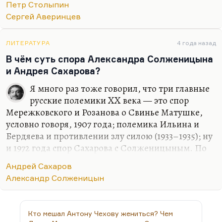
Петр Столыпин
Сергей Аверинцев
ЛИТЕРАТУРА
4 года назад
В чём суть спора Александра Солженицына
и Андрея Сахарова?
Я много раз тоже говорил, что три главные
русские полемики XX века — это спор
Мережковского и Розанова о Свинье Матушке,
условно говоря, 1907 года; полемика Ильина и
Бердяева и противлении злу силою (1933–1935); ну
и 1972 года спор Сахарова с Солженицыным. По
трём параметрам тоже шёл этот спор.
Андрей Сахаров
Первое — естественно, Солженицын полагает
Александр Солженицын
необходимым после очередного поражения
реформ в России… Как всегда, повторяются и
«Вехи» абсолютно точно. Коллективные
Кто мешал Антону Чехову жениться? Чем