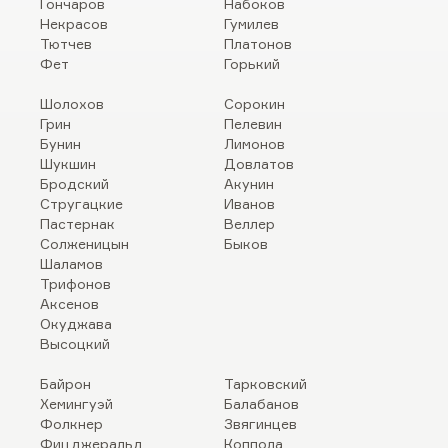
Гончаров
Набоков
Некрасов
Гумилев
Тютчев
Платонов
Фет
Горький
Шолохов
Сорокин
Грин
Пелевин
Бунин
Лимонов
Шукшин
Довлатов
Бродский
Акунин
Стругацкие
Иванов
Пастернак
Веллер
Солженицын
Быков
Шаламов
Трифонов
Аксенов
Окуджава
Высоцкий
Байрон
Тарковский
Хемингуэй
Балабанов
Фолкнер
Звягинцев
Фицджеральд
Коппола