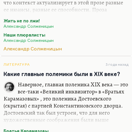
что контекст актуализирует в этой прозе разные
ее нюансы, разные ее способности. Проза
Солженицына великолепна для пробивания
Жить не по лжи!
стены головой. Но когда нет стены, то голова
Александр Солженицын
бьется в пустоте.
Наши плюралисты
Солженицын великолепно умеет зарядить
Александр Солженицын
энергией сопротивления. Но когда нечему
Александр Солженицын
сопротивляться, то тогда эта проза выглядит
тоталитарной, авторитарной, его называют
ЛИТЕРАТУРА
3 года назад
аятоллой.
Какие главные полемики были в XIX веке?
Солженицын в 70-е годы читался не так, как в 90-
Наверное, главная полемика XIX века — это
е. Статья «Жить не по лжи» или даже «Наши
все-таки «Великий инквизитор» в «Братьях
плюралисты» звучит лозунгом
Карамазовых» , это полемика Достоевского
последовательности — скажем так,…
(скрытая) с партией Константиновского дворца.
Достоевский так был устроен, что для него
художественные соображения были выше
человеческих и политических, поэтому он сумел
Братья Карамазовы