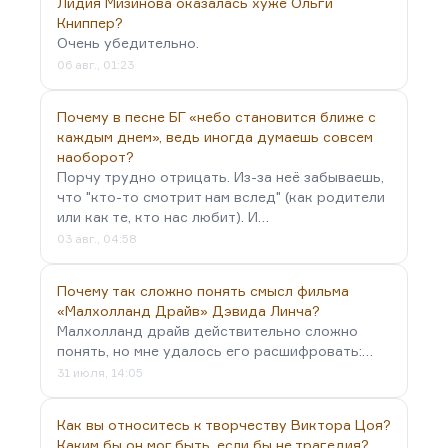
сборники: «Вехи», «Смена вех», «Из-под глыб».
Лидия Мизинова оказалась хуже Ольги
Необходимость смирения, самоограничения,
Книппер?
Очень убедительно.
опять поношение в адрес интеллигенции.
06 авг., 01:23
Сахаров, конечно, не думает ни о смирении, ни о
самоограничении, а наоборот — о
Почему в песне БГ «небо становится ближе с
необходимости…
каждым днем», ведь иногда думаешь совсем
наоборот?
Порчу трудно отрицать. Из-за неё забываешь,
что "кто-то смотрит нам вслед" (как родители
или как те, кто нас любит). И…
03 авг., 04:58
Почему так сложно понять смысл фильма
«Малхолланд Драйв» Дэвида Линча?
Малхолланд драйв действительно сложно
понять, но мне удалось его расшифровать:…
31 июля, 14:05
Как вы относитесь к творчеству Виктора Цоя?
Каким бы он мог быть, если бы не трагедия?