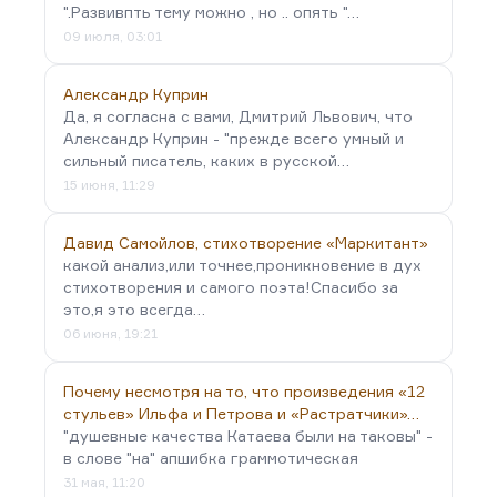
".Развивпть тему можно , но .. опять "…
09 июля, 03:01
Александр Куприн
Да, я согласна с вами, Дмитрий Львович, что
Александр Куприн - "прежде всего умный и
сильный писатель, каких в русской…
15 июня, 11:29
Давид Самойлов, стихотворение «Маркитант»
какой анализ,или точнее,проникновение в дух
стихотворения и самого поэта!Спасибо за
это,я это всегда…
06 июня, 19:21
Почему несмотря на то, что произведения «12
стульев» Ильфа и Петрова и «Растратчики»…
"душевные качества Катаева были на таковы" -
в слове "на" апшибка граммотическая
31 мая, 11:20