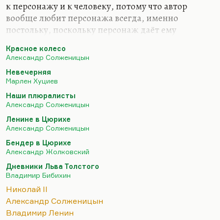
к персонажу и к человеку, потому что автор
вообще любит персонажа всегда, именно
постольку, поскольку персонаж даёт ему
развернуться. Есть глубокое замечание Булгакова:
Красное колесо
«Любите персонажей, иначе вы наживёте крупные
Александр Солженицын
неприятности»
. Это не значит, что его надо
Невечерняя
любить как человека и одобрять.
Марлен Хуциев
Солженицын любит Николая, потому что
Наши плюралисты
Николай иллюстрирует его любимую мысль.
Александр Солженицын
Любимая мысль Солженицына очень проста. И
Ленине в Цюрихе
вообще не нужно Солженицына расценивать,
Александр Солженицын
оценивать только по его поздней публицистике.
Бендер в Цюрихе
Он довольно много наговорил. Как всякий
Александр Жолковский
крупный писатель,…
Дневники Льва Толстого
Владимир Бибихин
Николай II
Александр Солженицын
Владимир Ленин