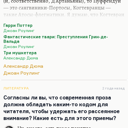
(и, соответственно, Д'Артаньяны), то Пуффендуй
— это сангвиники-Портосы, Когтевранцы —
такие Атосы-флегматики. Я думаю, что Когтевран
еще скажет свое слово. Пуффендуй его говорит в
Гарри Поттер
«Фантастических тварях». Ну и Слизерин —
Джоан Роулинг
конечно, Арамис-меланхолик. Я меланхоликов
Фантастические твари: Преступления Грин-де-
вообще недолюбливаю. Арамисность, хитрость,
Вальда
Джоан Роулинг
карьеризм, такая определенная «мягкая сила» —
Три мушкетера
это всё слизеринские черты.
Александр Дюма
Конечно, это 4 темперамента, и тут нет никаких
Александр Дюма
принципиальных новизн. Идея 4-х
Джоан Роулинг
темпераментов, еще начиная с Евангелия, стала
системообразующей для бестселлера. Там можно
ЛИТЕРАТУРА
2 года назад
спорить,…
Согласны ли вы, что современная проза
должна обладать каким-то кодом для
читателя, чтобы удержать его рассеянное
внимание? Какие есть для этого приемы?