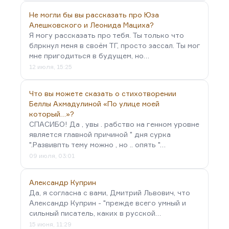
Не могли бы вы рассказать про Юза
Алешковского и Леонида Мациха?
Я могу рассказать про тебя. Ты только что
блркнул меня в своём ТГ, просто зассал. Ты мог
мне пригодиться в будущем, но…
12 июля, 15:25
Что вы можете сказать о стихотворении
Беллы Ахмадулиной «По улице моей
который…»?
СПАСИБО! Да , увы . рабство на генном уровне
является главной причиной " дня сурка
".Развивпть тему можно , но .. опять "…
09 июля, 03:01
Александр Куприн
Да, я согласна с вами, Дмитрий Львович, что
Александр Куприн - "прежде всего умный и
сильный писатель, каких в русской…
15 июня, 11:29