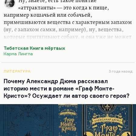
Ну, знаете, есть такое понятие
«аттрактанты» — это когда к пище,
например кошачьей или собачьей,
примешиваются вещества с характерным запахом
(ну, с запахом самки, например), ну, вещества,
которые притягивают собаку, и она уже не может
с этого соскочить. У меня был рассказ про такие
Тибетская Книга мёртвых
сосиски, на которые подсаживается человек, и
Карма Лингпа
соскочить с них не может. Видите ли, я думаю,
что современному читателю действительно мы
должны подбрасывать такого рода
ЛИТЕРАТУРА
3 года назад
«аттрактанты», то есть проза должна быть
Почему Александр Дюма рассказал
сегодня более динамичной и более
историю мести в романе «Граф Монте-
занимательный. Вот как писать интересно — черт
Кристо»? Осуждает ли автор своего героя?
его знает.
Понимаете, я не выдам, наверно, никакой
профессиональной тайны, если скажу, что сейчас
вот две писательские…