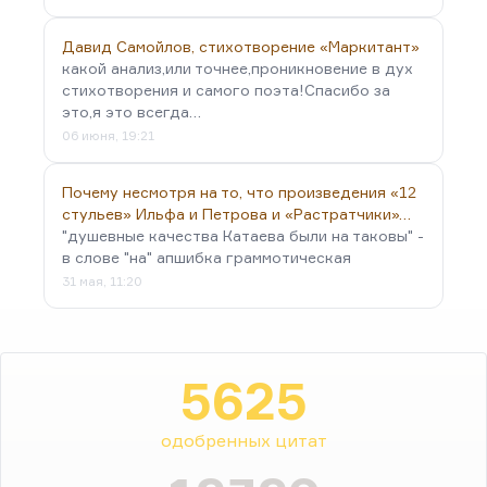
Давид Самойлов, стихотворение «Маркитант»
какой анализ,или точнее,проникновение в дух
стихотворения и самого поэта!Спасибо за
это,я это всегда…
06 июня, 19:21
Почему несмотря на то, что произведения «12
стульев» Ильфа и Петрова и «Растратчики»…
"душевные качества Катаева были на таковы" -
в слове "на" апшибка граммотическая
31 мая, 11:20
5625
одобренных цитат