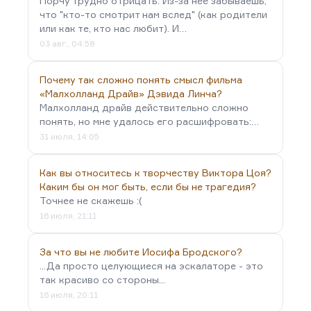
Порчу трудно отрицать. Из-за неё забываешь,
что "кто-то смотрит нам вслед" (как родители
или как те, кто нас любит). И…
03 авг., 04:58
Почему так сложно понять смысл фильма
«Малхолланд Драйв» Дэвида Линча?
Малхолланд драйв действительно сложно
понять, но мне удалось его расшифровать:…
31 июля, 14:05
Как вы относитесь к творчеству Виктора Цоя?
Каким бы он мог быть, если бы не трагедия?
Точнее не скажешь :(
16 июля, 21:11
За что вы не любите Иосифа Бродского?
...Да просто целующиеся на эскалаторе - это
так красиво со стороны...
16 июля, 20:11