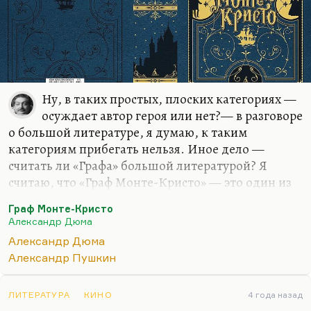
Ну, в таких простых, плоских категориях —
осуждает автор героя или нет?— в разговоре
о большой литературе, я думаю, к таким
категориям прибегать нельзя. Иное дело —
считать ли «Графа» большой литературой? Я
считаю, что «Граф Монте-Кристо» — это один из
двух лучших романов Дюма. Второй лучший —
Граф Монте-Кристо
«Королева Марго», с моей точки зрения. Я очень
Александр Дюма
хорошо отношусь к «Мушкетерам». Я считаю, что
Александр Дюма
это книга, в которой все рецепты бестселлера
Александр Пушкин
гениально соблюдены. И кстати, мне «Двадцать
лет спустя» нравится больше, чем «Три
мушкетера». Очень высоко я ценю и «Виконта».
ЛИТЕРАТУРА
КИНО
4 года назад