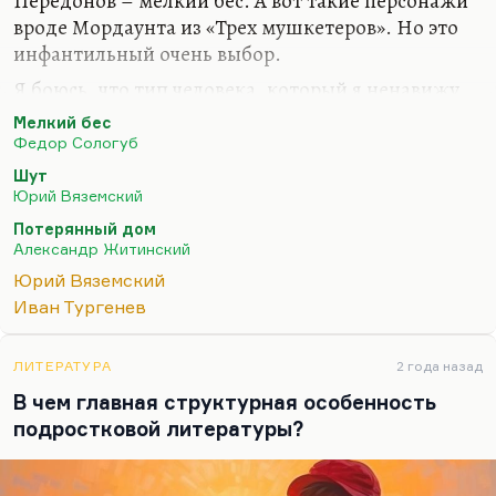
Передонов – мелкий бес. А вот такие персонажи
вроде Мордаунта из «Трех мушкетеров». Но это
инфантильный очень выбор.
Я боюсь, что тип человека, который я ненавижу
(тот, кто высмеивает чужие слабости, злораден,
Мелкий бес
ненавидит чужую слабость, не способен к
Федор Сологуб
умилению, а только к нанесению ударов по
Шут
самому больному месту).
Юрий Вяземский
Я думаю, что у Юрия Вяземского в «Шуте» этот
Потерянный дом
Александр Житинский
тип обозначен. Я с ужасом узнал от Юрия
Павловича, что это автопортрет. Потому что
Юрий Вяземский
Вяземский не такой. Но вообще говоря, шут – это
Иван Тургенев
тот герой, которого я ненавижу. Но в фильме
Андрея Эшпая – это семейная картина,
ЛИТЕРАТУРА
2 года назад
гениальный фильм абсолютно, мало кому…
В чем главная структурная особенность
подростковой литературы?