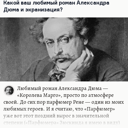
Нет, это совершенно великое чтение, ничего не
Какой ваш любимый роман Александра
поделаешь. Нравится мне и трилогия Шико (ну,
Дюма и экранизация?
где «Графине де Монсоро» и «Сорок пять»). Да все
мне…
Любимый роман Александра Дюма —
«Королева Марго», просто по атмосфере
своей. До сих пор парфюмер Рене — один из моих
любимых героев. И я считаю, что «Парфюмер»
уже вот этот поздний вырос в значительной
степени («Парфюмера» Зюскинда я имею в виду)