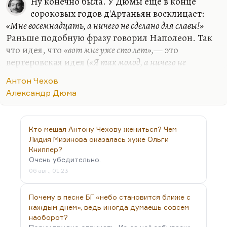
Ну конечно была. У Дюмы ещё в конце
сороковых годов д'Артаньян восклицает:
«Мне восемнадцать, а ничего не сделано для славы!»
Раньше подобную фразу говорил Наполеон. Так
что идея, что
«вот мне уже сто лет»,
— это
вертеровская идея (
«Я так молод, а ничего не
сделал»
). Поэтому самоубийство становится до
Антон Чехов
известной степени протестом против жизни как
Александр Дюма
таковой: лучше покончить с собой, чем длить
бессмысленное обывательское существование.
Это очень старая романтическая идея. Она есть у
Кто мешал Антону Чехову жениться? Чем
Пушкина. Да и собственно говоря, она есть у
Лидия Мизинова оказалась хуже Ольги
Шота Руставели в самом начале тысячелетия:
Книппер?
«Лучше смерть, но смерть со славой, чем бесславных
Очень убедительно.
дней позор».
Так что вряд ли вы найдёте…
06 авг., 01:23
Почему в песне БГ «небо становится ближе с
каждым днем», ведь иногда думаешь совсем
наоборот?