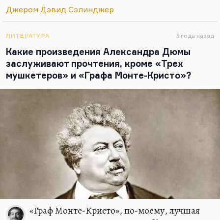
считать подростком существо от 12 до 19, до 18
Джером Дэвид Сэлинджер
лет, а подростковой литературой – литературу,
написанную с точки зрения одинокого,
мятущегося героя, который противостоит классу,
ЛИТЕРАТУРА
3 года назад
обществу, родителям. Иными словами,
Какие произведения Александра Дюмы
находится с миром, что…
заслуживают прочтения, кроме «Трех
мушкетеров» и «Графа Монте-Кристо»?
«Граф Монте-Кристо», по-моему, лучшая