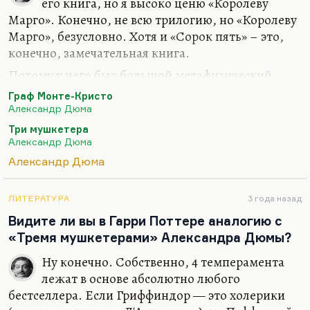
его книга, но я высоко ценю «Королеву
Марго». Конечно, не всю трилогию, но «Королеву
Марго», безусловно. Хотя и «Сорок пять» – это,
конечно, замечательная книга.
Потому у него был большой метафизический
роман о Вечном жиде, насколько я помню.
Граф Монте-Кристо
Конечно, надо читать «Записки учителя
Александр Дюма
фехтования» в обязательном порядке. Наверное,
Три мушкетера
имеет смысл почитать его новеллу «Семейство
Александр Дюма
Ченчи». В числе многих историй, таких
Александр Дюма
садомазохистских, это очень хорошая история. И
потом, знаете, «Черный тюльпан» хороший
ЛИТЕРАТУРА
3 года назад
роман. В принципе, конечно, я считаю, что
Видите ли вы в Гарри Поттере аналогию с
«Двадцать лет спустя» лучше, чем «Три
«Тремя мушкетерами» Александра Дюмы?
мушкетера». Он и интереснее, динамичнее, да и
фигуры…
Ну конечно. Собственно, 4 темперамента
лежат в основе абсолютно любого
бестселлера. Если Гриффиндор — это холерики