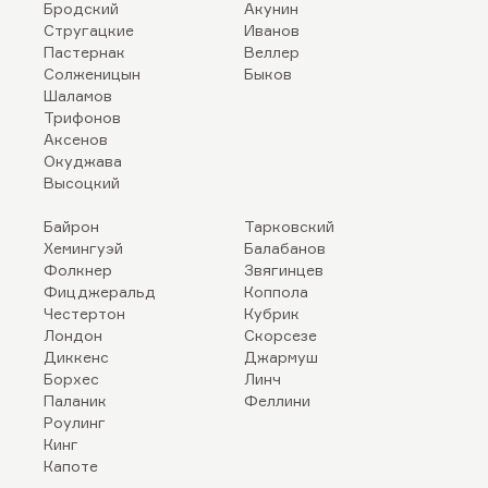
Бродский
Акунин
Стругацкие
Иванов
Пастернак
Веллер
Солженицын
Быков
Шаламов
Трифонов
Аксенов
Окуджава
Высоцкий
Байрон
Тарковский
Хемингуэй
Балабанов
Фолкнер
Звягинцев
Фицджеральд
Коппола
Честертон
Кубрик
Лондон
Скорсезе
Диккенс
Джармуш
Борхес
Линч
Паланик
Феллини
Роулинг
Кинг
Капоте