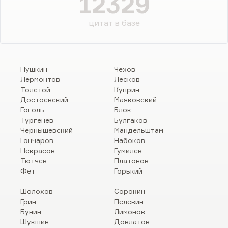
12329
цитат в базе
Пушкин
Чехов
Лермонтов
Лесков
Толстой
Куприн
Достоевский
Маяковский
Гоголь
Блок
Тургенев
Булгаков
Чернышевский
Мандельштам
Гончаров
Набоков
Некрасов
Гумилев
Тютчев
Платонов
Фет
Горький
Шолохов
Сорокин
Грин
Пелевин
Бунин
Лимонов
Шукшин
Довлатов