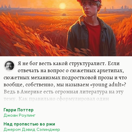
Я не бог весть какой структуралист. Если
отвечать на вопрос о сюжетных архетипах,
сюжетных механизмах подростковой прозы и что
вообще, собственно, мы называем «young adult»?
Ведь в Америке есть огромная литература на эту
тему. Как правильно сформулировал один
замечательный исследователь, Аронсон,
Гарри Поттер
однофамилец нашего замечательного философа:
Джоан Роулинг
«Понятие «подросток» и понятие «литература»
Над пропастью во ржи
крайне трудно определимы»
. Давайте договоримся
Джером Дэвид Сэлинджер