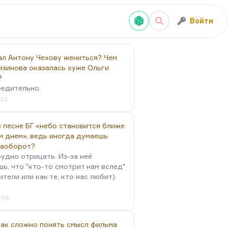
Войти
ал Антону Чехову жениться? Чем
изинова оказалась хуже Ольги
?
бедительно.
:23
 песне БГ «небо становится ближе
м днем», ведь иногда думаешь
наоборот?
удно отрицать. Из-за неё
ь, что "кто-то смотрит нам вслед"
ители или как те, кто нас любит).
4:58
так сложно понять смысл фильма