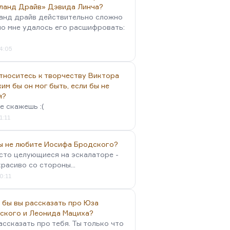
ланд Драйв» Дэвида Линча?
анд драйв действительно сложно
но мне удалось его расшифровать:
4:05
тноситесь к творчеству Виктора
им бы он мог быть, если бы не
я?
е скажешь :(
1:11
вы не любите Иосифа Бродского?
осто целующиеся на эскалаторе -
красиво со стороны...
0:11
 бы вы рассказать про Юза
ского и Леонида Мациха?
ассказать про тебя. Ты только что