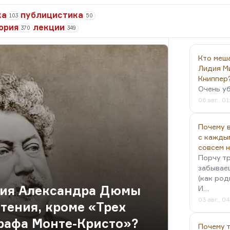
ка
публицистика
103
50
ория
лекции
370
349
Кто меш
Лидия М
Книппер
Очень у
06 авг., 01
Почему в
с кажды
совсем 
Порчу тр
забываеш
(как род
ния Александра Дюмы
И…
03 авг., 0
тения, кроме «Трех
рафа Монте-Кристо»?
Почему 