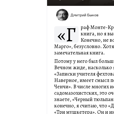
Дмитрий Быков
«Г
раф Монте-Кри
книга, но я в
Конечно, не в
Марго», безусловно. Хотя
замечательная книга.
Потому у него был боль
Вечном жиде, насколько 
«Записки учителя фехтов
Наверное, имеет смысл п
Ченчи». В числе многих и
садомазохистских, это о
знаете, «Черный тюльпан
конечно, я считаю, что «
«Три мушкетера». Он и и