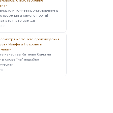
амойлов, стихотворение
ант»
ализ,или точнее,проникновение в
отворения и самого поэта!
за это,я это всегда…
9:21
есмотря на то, что произведения
ьев» Ильфа и Петрова и
тчики»…
ые качества Катаева были на
- в слове "на" апшибка
ическая
:20