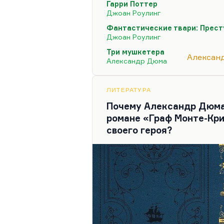
Гарри Поттер
вообще недолюбливаю. Арам
Джоан Роулинг
такая определенная «мягкая
Фантастические твари: Прест
черты.
Джоан Роулинг
Конечно, это 4 темперамент
Три мушкетера
Алексан
принципиальных новизн. И
Александр Дюма
начиная с Евангелия, стал
бестселлера. Там можно сп
ЛИТЕРАТУРА
Почему Александр Дюма
романе «Граф Монте-Кри
своего героя?