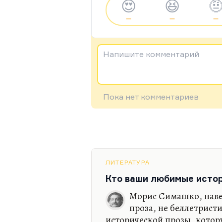
😍
😆

—
—
—
Напишите комментарий
Пока нет комментариев
ЛИТЕРАТУРА
Кто ваши любимые исто
Морис Симашко, навер
проза, не беллетрист
исторической прозы, котор