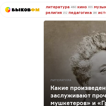
литература
кино
музы
4693
655
Быков
ФМ
религия
педагогика
ист
152
180
ЛИТЕРАТУРА
Какие произведе
заслуживают проч
мушкетеров» и «Г