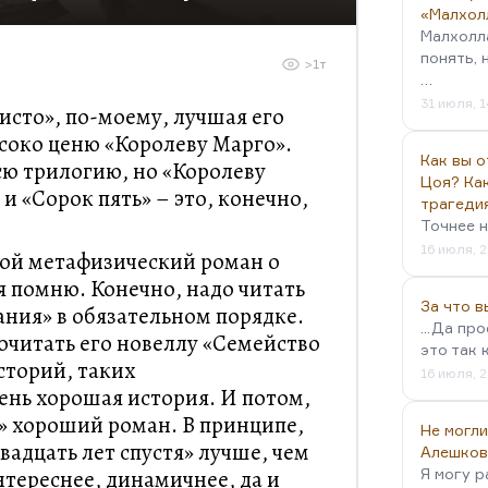
«Малхол
Малхолл
понять, 
>1т
…
31 июля, 1
сто», по-моему, лучшая его
ысоко ценю «Королеву Марго».
Как вы о
сю трилогию, но «Королеву
Цоя? Как
 и «Сорок пять» – это, конечно,
трагеди
Точнее н
16 июля, 2
шой метафизический роман о
я помню. Конечно, надо читать
За что 
ания» в обязательном порядке.
...Да пр
очитать его новеллу «Семейство
это так 
сторий, таких
16 июля, 2
чень хорошая история. И потом,
» хороший роман. В принципе,
Не могли
Двадцать лет спустя» лучше, чем
Алешков
нтереснее, динамичнее, да и
Я могу р