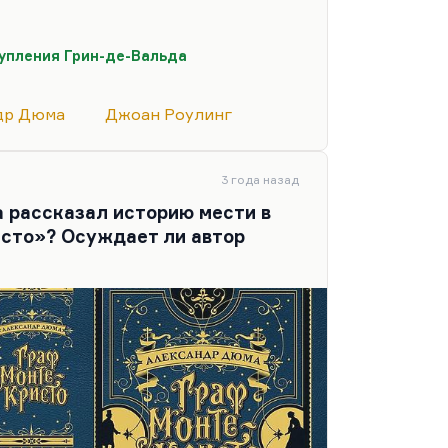
исность, хитрость, карьеризм,
 сила» — это всё слизеринские
упления Грин-де-Вальда
а, и тут нет никаких
др Дюма
Джоан Роулинг
дея 4-х темпераментов, еще
а системообразующей для
орить,…
3 года назад
 рассказал историю мести в
сто»? Осуждает ли автор