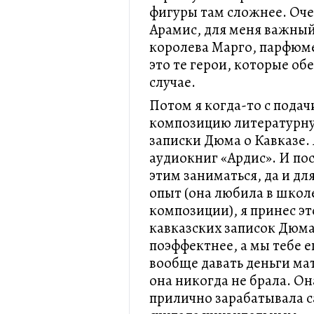
фигуры там сложнее. Оче
Арамис, для меня важный
королева Марго, парфюме
это те герои, которые о
случае.
Потом я когда-то с подач
композицию литературную
записки Дюма о Кавказе. 
аудиокниг «Ардис». И по
этим заниматься, да и дл
опыт (она любила в школ
композиции), я принес э
кавказских записок Дюма
поэффектнее, а мы тебе 
вообще давать деньги ма
она никогда не брала. Он
прилично зарабатывала са