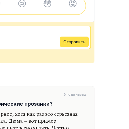

😢
😳
😡
—
—
—
Отправить
3 года назад
рические прозаики?
ное, хотя как раз это серьезная
ика. Дюма – вот пример
ую интересно читать. Честно