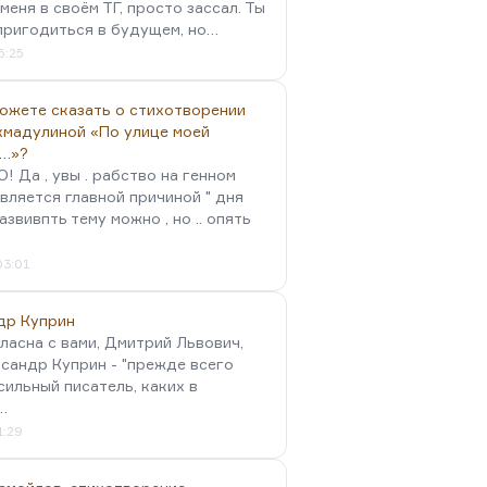
меня в своём ТГ, просто зассал. Ты
пригодиться в будущем, но…
5:25
можете сказать о стихотворении
хмадулиной «По улице моей
…»?
 Да , увы . рабство на генном
вляется главной причиной " дня
Развивпть тему можно , но .. опять
03:01
др Куприн
гласна с вами, Дмитрий Львович,
сандр Куприн - "прежде всего
сильный писатель, каких в
…
1:29