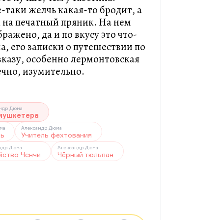
-таки желчь какая-то бродит, а
к на печатный пряник. На нем
ражено, да и по вкусу это что-
а, его записки о путешествии по
авказу, особенно лермонтовская
нечно, изумительно.
ндр Дюма
мушкетера
ма
Александр Дюма
ть
Учитель фехтования
ндр Дюма
Александр Дюма
йство Ченчи
Чёрный тюльпан