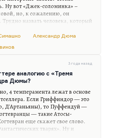
ь. Ну вот «Джек-соломинка» –
вой, но, к сожалению, он
 Трудно назвать человека, который
сторическим писателем. Дрюон
кучным. Может быть, я не в свое
Симашко
Александр Дюма
ерное, не в свое. Наверное, это
виков
прочел в 18. Не фанат я Дрюона. А
– у него замечательные портреты.
еские портреты из эпохи
3 года назад
о-моему, чудовищно скучны,…
оттере аналогию с «Тремя
дра Дюмы?
но, 4 темперамента лежат в основе
стселлера. Если Гриффиндор — это
но, Д'Артаньяны), то Пуффендуй —
огтевранцы — такие Атосы-
огтевран еще скажет свое слово.
антастических тварях». Ну и
ис-меланхолик. Я меланхоликов