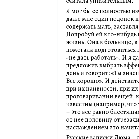
считала унизительным.
Я мог бы ее полностью из
даже мне один подонок п
содержать мать, заставляе
Попробуй ей кто-нибудь н
жизнь. Она в больнице, 
помогала подготовиться 
«не дать работать». И я д
предложив выбрать эффек
день и говорит: «Ты знае
Все хорошо». И действит
при их наивности, при их
проговаривании вещей, 
известны (например, что 
– это все равно блестящ
от нее половину отрезали
наслаждением это начит
Русские записки Дюма – э