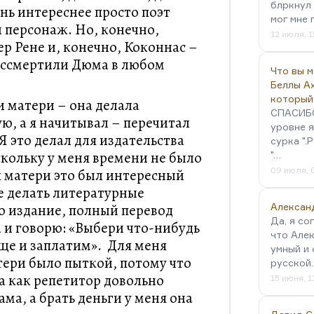
блркнул 
нь интереснее просто поэт
мог мне 
 персонаж. Но, конечно,
12 июля, 1
р Рене и, конечно, Коконнас –
бессмертили Дюма в любом
Что вы 
Беллы А
который
и матери – она делала
СПАСИБО!
, а я начитывал – перечитал
уровне я
Я это делал для издательства
сурка ".
скольку у меня времени не было
"…
09 июля, 
я матери это был интересный
е делать литературные
то издание, полный перевод
Алексан
Да, я со
 и говорю: «Выбери что-нибудь
что Алек
еще и заплатим». Для меня
умный и 
тери было пыткой, потому что
русской
а как репетитор довольно
15 июня, 1
ма, а брать деньги у меня она