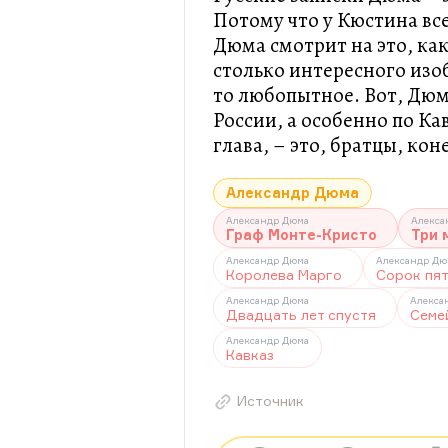
Потому что у Кюстина все
Дюма смотрит на это, ка
столько интересного изоб
то любопытное. Вот, Дюм
России, а особенно по К
глава, – это, братцы, ко
Александр Дюма
Александр Дюма
Алекса
Граф Монте-Кристо
Три 
Александр Дюма
Александр Дю
Королева Марго
Сорок пя
Александр Дюма
Алекса
Двадцать лет спустя
Семе
Александр Дюма
Кавказ
Источник