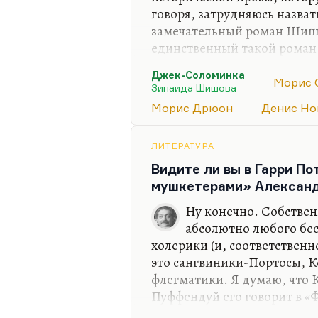
говоря, затрудняюсь назват
замечательный роман Шишо
единственный такой роман.
казался бы мне хорошим и
Джек-Соломинка
казался мне всегда очень с
Морис 
Зинаида Шишова
время начал его читать. Нав
Морис Дрюон
Денис Но
надо было лет в 12, а я его 
вот, кстати говоря, Моруа 
Ромен Роллан, его историч
ЛИТЕРАТУРА
французской революции, п
Видите ли вы в Гарри П
мушкетерами» Алексан
Ну конечно. Собствен
абсолютно любого бе
холерики (и, соответствен
это сангвиники-Портосы, К
флегматики. Я думаю, что К
Пуффендуй его говорит в «Ф
Слизерин — конечно, Арам