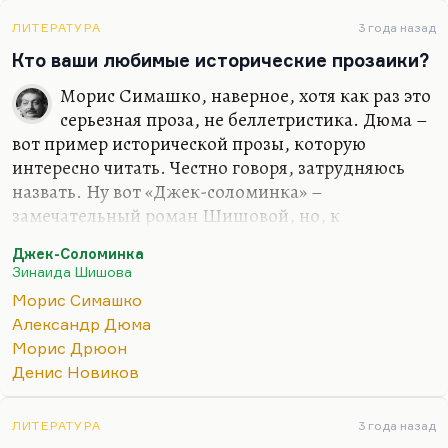
ЛИТЕРАТУРА
3 года назад
Кто ваши любимые исторические прозаики?
Морис Симашко, наверное, хотя как раз это
серьезная проза, не беллетристика. Дюма –
вот пример исторической прозы, которую
интересно читать. Честно говоря, затрудняюсь
назвать. Ну вот «Джек-соломинка» –
замечательный роман Шишовой, но, к
сожалению, он единственный такой роман.
Джек-Соломинка
Трудно назвать человека, который казался бы мне
Зинаида Шишова
хорошим историческим писателем. Дрюон
Морис Симашко
казался мне всегда очень скучным. Может быть, я
Александр Дюма
не в свое время начал его читать. Наверное, не в
Морис Дрюон
свое. Наверное, это надо было лет в 12, а я его
Денис Новиков
прочел в 18. Не фанат я Дрюона. А вот, кстати
говоря, Моруа – у него замечательные портреты.
Ромен Роллан, его исторические портреты из
ЛИТЕРАТУРА
3 года назад