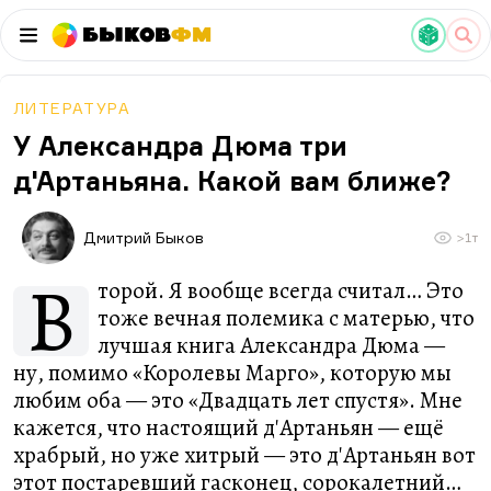
Быков
ФМ
ЛИТЕРАТУРА
У Александра Дюма три
д'Артаньяна. Какой вам ближе?
Дмитрий Быков
>1т
В
торой. Я вообще всегда считал… Это
тоже вечная полемика с матерью, что
лучшая книга Александра Дюма —
ну, помимо «Королевы Марго», которую мы
любим оба — это «Двадцать лет спустя». Мне
кажется, что настоящий д'Артаньян — ещё
храбрый, но уже хитрый — это д'Артаньян вот
этот постаревший гасконец, сорокалетний…