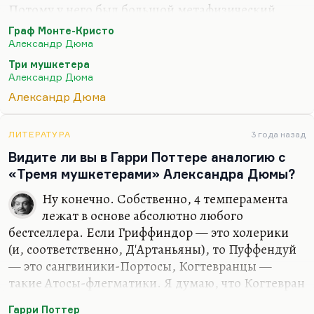
Потому у него был большой метафизический
роман о Вечном жиде, насколько я помню.
Граф Монте-Кристо
Конечно, надо читать «Записки учителя
Александр Дюма
фехтования» в обязательном порядке. Наверное,
Три мушкетера
имеет смысл почитать его новеллу «Семейство
Александр Дюма
Ченчи». В числе многих историй, таких
Александр Дюма
садомазохистских, это очень хорошая история. И
потом, знаете, «Черный тюльпан» хороший
ЛИТЕРАТУРА
3 года назад
роман. В принципе, конечно, я считаю, что
Видите ли вы в Гарри Поттере аналогию с
«Двадцать лет спустя» лучше, чем «Три
«Тремя мушкетерами» Александра Дюмы?
мушкетера». Он и интереснее, динамичнее, да и
фигуры…
Ну конечно. Собственно, 4 темперамента
лежат в основе абсолютно любого
бестселлера. Если Гриффиндор — это холерики
(и, соответственно, Д'Артаньяны), то Пуффендуй
— это сангвиники-Портосы, Когтевранцы —
такие Атосы-флегматики. Я думаю, что Когтевран
еще скажет свое слово. Пуффендуй его говорит в
Гарри Поттер