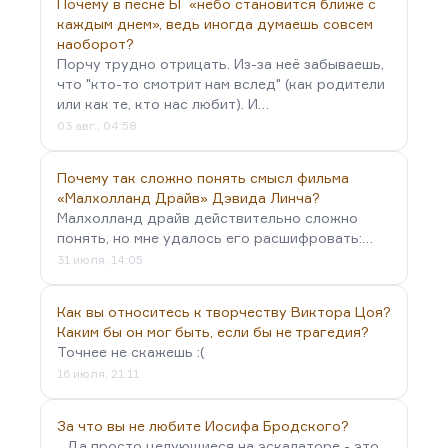
Почему в песне БГ «небо становится ближе с
каждым днем», ведь иногда думаешь совсем
наоборот?
Порчу трудно отрицать. Из-за неё забываешь,
что "кто-то смотрит нам вслед" (как родители
или как те, кто нас любит). И…
03 авг., 04:58
Почему так сложно понять смысл фильма
«Малхолланд Драйв» Дэвида Линча?
Малхолланд драйв действительно сложно
понять, но мне удалось его расшифровать:…
31 июля, 14:05
Как вы относитесь к творчеству Виктора Цоя?
Каким бы он мог быть, если бы не трагедия?
Точнее не скажешь :(
16 июля, 21:11
За что вы не любите Иосифа Бродского?
...Да просто целующиеся на эскалаторе - это