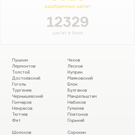
одобренных цитат
12329
цитат в базе
Пушкин
Чехов
Лермонтов
Лесков
Толстой
Куприн
Достоевский
Маяковский
Гоголь
Блок
Тургенев
Булгаков
Чернышевский
Мандельштам
Гончаров
Набоков
Некрасов
Гумилев
Тютчев
Платонов
Фет
Горький
Шолохов
Сорокин