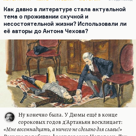
Это мощные, конечно, стихи. Но Гюго человечнее
Как давно в литературе стала актуальной
гораздо, ну, просто талантливее. Гюго —
тема о проживании скучной и
гениальный…
несостоятельной жизни? Использовали ли
её авторы до Антона Чехова?
Ну конечно была. У Дюмы ещё в конце
сороковых годов д'Артаньян восклицает:
«Мне восемнадцать, а ничего не сделано для славы!»