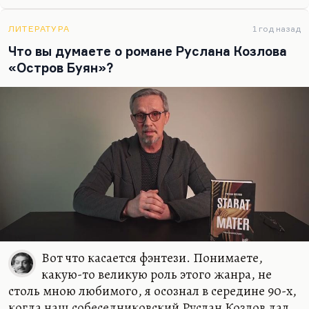
Стендаля — он, мне кажется, вообще не очень
хороший писатель, но это мое субъективное
ЛИТЕРАТУРА
1 год назад
мнение. Я как раз считаю, что «Пармская
Что вы думаете о романе Руслана Козлова
обитель» — это еще ничего, но читать «Красное и
«Остров Буян»?
черное» я не могу совершенно, просто потому что
мне герой резко антипатичен.
Вот что касается фэнтези. Понимаете,
какую-то великую роль этого жанра, не
столь мною любимого, я осознал в середине 90-х,
когда наш собеседниковский Руслан Козлов дал