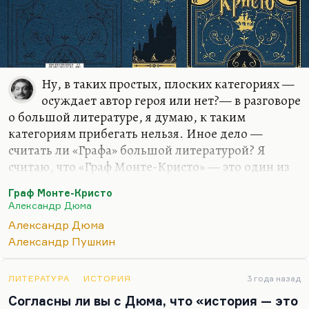
Ну, в таких простых, плоских категориях —
осуждает автор героя или нет?— в разговоре
о большой литературе, я думаю, к таким
категориям прибегать нельзя. Иное дело —
считать ли «Графа» большой литературой? Я
считаю, что «Граф Монте-Кристо» — это один из
двух лучших романов Дюма. Второй лучший —
Граф Монте-Кристо
«Королева Марго», с моей точки зрения. Я очень
Александр Дюма
хорошо отношусь к «Мушкетерам». Я считаю, что
Александр Дюма
это книга, в которой все рецепты бестселлера
Александр Пушкин
гениально соблюдены. И кстати, мне «Двадцать
лет спустя» нравится больше, чем «Три
мушкетера». Очень высоко я ценю и «Виконта».
ЛИТЕРАТУРА
ИСТОРИЯ
3 года назад
Нет, это совершенно великое чтение, ничего не
Согласны ли вы с Дюма, что «история — это