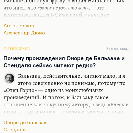
Раньше подобную фразу говорил Наполеон. Так
что идея, что
«вот мне уже сто лет»,
— это
вертеровская идея (
«Я так молод, а ничего не
сделал»
). Поэтому самоубийство становится до
Антон Чехов
известной степени протестом против жизни как
Александр Дюма
таковой: лучше покончить с собой, чем длить
бессмысленное обывательское существование.
Это очень старая романтическая идея. Она есть у
ЛИТЕРАТУРА
3 года назад
Пушкина. Да и собственно говоря, она есть у
Почему произведения Оноре де Бальзака и
Шота Руставели в самом начале тысячелетия:
Стендаля сейчас читают редко?
«Лучше смерть, но смерть со славой, чем бесславных
Бальзака, действительно, читают мало, и я
дней позор».
Так что вряд ли вы найдёте…
этого совершенно не понимаю, потому что
«Отец Горио» — одно из моих любимых
произведений. И потом, к Бальзаку такое
отношение как к скучному автору, а ведь «Блеск и
нищета куртизанок» — это такая увлекательная
книга, такая мелодраматическая! А «Шагреневая
Оноре де Бальзак
кожа», этот безумный синтез жанров. Нет,
Стендаль
Бальзак мне кажется великим. Что касается