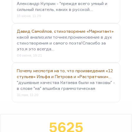
Александр Куприн - "прежде всего умный и
сильный писатель, каких в русской…
15 июня, 11:29
Давид Самойлов, стихотворение «Маркитант»
какой анализ,или точнее,проникновение в дух
стихотворения и самого поэта!Спасибо за
это,я это всегда…
06 июня, 19:21
Почему несмотря на то, что произведения «12
стульев» Ильфа и Петрова и «Растратчики»…
"душевные качества Катаева были на таковы" -
в слове "на" апшибка граммотическая
31 мая, 11:20
5625