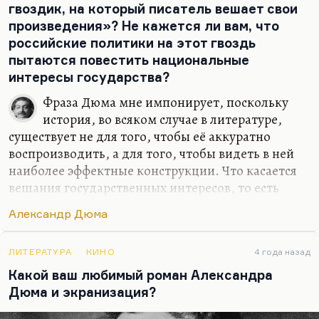
поделаешь. Нравится мне и трилогия Шико (ну,
гвоздик, на который писатель вешает свои
где «Графине де Монсоро» и «Сорок пять»). Да все
произведения»? Не кажется ли вам, что
мне…
российские политики на этот гвоздь
пытаются повестить национальные
интересы государства?
Фраза Дюма мне импонирует, поскольку
история, во всяком случае в литературе,
существует не для того, чтобы её аккуратно
воспроизводить, а для того, чтобы видеть в ней
наиболее эффектные конструкции. Что касается
вешания государственных интересов, то есть
использования истории — по формуле, кажется,
Александр Дюма
Покровского — как политики, опрокинутой в
прошлое, то это, конечно, не нравится мне. Но
тут с этим, я боюсь, ничего не поделаешь. Эта
ЛИТЕРАТУРА
КИНО
4 года назад
участь истории такова, что она с каждым новым
Какой ваш любимый роман Александра
правителем получает новое освещение (и не
Дюма и экранизация?
только в России, к сожалению).