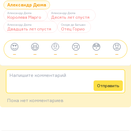
Александр Дюма
Александр Дюма
Александр Дюма
Королева Марго
Десять лет спустя
Александр Дюма
Оноре де Бальзак
Двадцать лет спустя
Отец Горио
😍
😆
🤨
😢
😳
😡
—
—
—
—
—
—
Напишите комментарий
Отправить
Пока нет комментариев