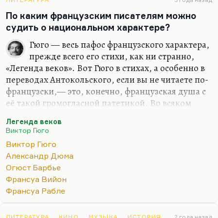
потрясающая совершенно тема с Генрихом
Наваррским — по-моему, самым очаровательным
По каким французским писателям можно
героем Александра Дюма и вообще моим
судить о национальном характере?
любимым героем французской истории.
Гюго — весь пафос французского характера,
На втором месте — «Граф Монте-Кристо»,
прежде всего его стихи, как ни странно,
прежде всего из-за темы мести, которая мне
«Легенда веков». Вот Гюго в стихах, а особенно в
интересна психологически. Трилогия о
переводах Антокольского, если вы не читаете по-
мушкетерах? Мне всегда больше…
французски,— это, конечно, французская душа с
её такой громогласной патетикой. Во всяком
случае, уж лучше эту патетику терпеть у Гюго,
Легенда веков
чем, например, у Барбье (тоже, кстати, хорошего
Виктор Гюго
поэта). Ну, помните:
Виктор Гюго
Свобода — женщина с упругой, мощной грудью,
Александр Дюма
С загаром на щеке,
Огюст Барбье
С горящим фитилем, приложенным к орудью,
Франсуа Вийон
В дымящейся руке.
Франсуа Рабле
Могучих лишь одних к своим приемлет недрам
Могучая жена.
ЛИТЕРАТУРА
КИНО
МУЗЫКА
ИСТОРИЯ
2 года назад