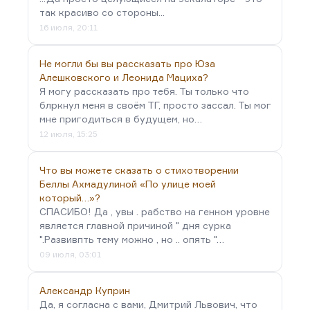
так красиво со стороны...
16 июля, 20:11
Не могли бы вы рассказать про Юза
Алешковского и Леонида Мациха?
Я могу рассказать про тебя. Ты только что
блркнул меня в своём ТГ, просто зассал. Ты мог
мне пригодиться в будущем, но…
12 июля, 15:25
Что вы можете сказать о стихотворении
Беллы Ахмадулиной «По улице моей
который…»?
СПАСИБО! Да , увы . рабство на генном уровне
является главной причиной " дня сурка
".Развивпть тему можно , но .. опять "…
09 июля, 03:01
Александр Куприн
Да, я согласна с вами, Дмитрий Львович, что