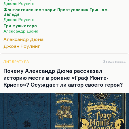
«Фантастических тварях». Ну и Слизерин —
Джоан Роулинг
конечно, Арамис-меланхолик. Я меланхоликов
Фантастические твари: Преступления Грин-де-
вообще недолюбливаю. Арамисность, хитрость,
Вальда
Джоан Роулинг
карьеризм, такая определенная «мягкая сила» —
Три мушкетера
это всё слизеринские черты.
Александр Дюма
Конечно, это 4 темперамента, и тут нет никаких
Александр Дюма
принципиальных новизн. Идея 4-х
Джоан Роулинг
темпераментов, еще начиная с Евангелия, стала
системообразующей для бестселлера. Там можно
ЛИТЕРАТУРА
3 года назад
спорить,…
Почему Александр Дюма рассказал
историю мести в романе «Граф Монте-
Кристо»? Осуждает ли автор своего героя?