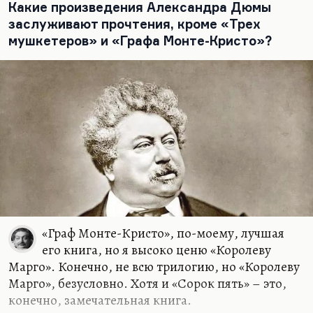
эпохи французской революции, по-моему,
Какие произведения Александра Дюмы
чудовищно скучны,…
заслуживают прочтения, кроме «Трех
мушкетеров» и «Графа Монте-Кристо»?
«Граф Монте-Кристо», по-моему, лучшая
его книга, но я высоко ценю «Королеву
Марго». Конечно, не всю трилогию, но «Королеву
Марго», безусловно. Хотя и «Сорок пять» – это,
конечно, замечательная книга.