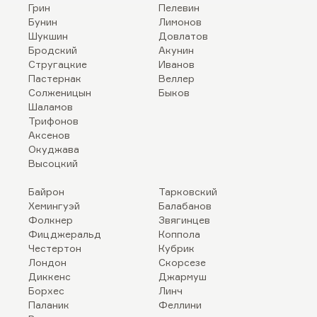
Грин
Пелевин
Бунин
Лимонов
Шукшин
Довлатов
Бродский
Акунин
Стругацкие
Иванов
Пастернак
Веллер
Солженицын
Быков
Шаламов
Трифонов
Аксенов
Окуджава
Высоцкий
Байрон
Тарковский
Хемингуэй
Балабанов
Фолкнер
Звягинцев
Фицджеральд
Коппола
Честертон
Кубрик
Лондон
Скорсезе
Диккенс
Джармуш
Борхес
Линч
Паланик
Феллини