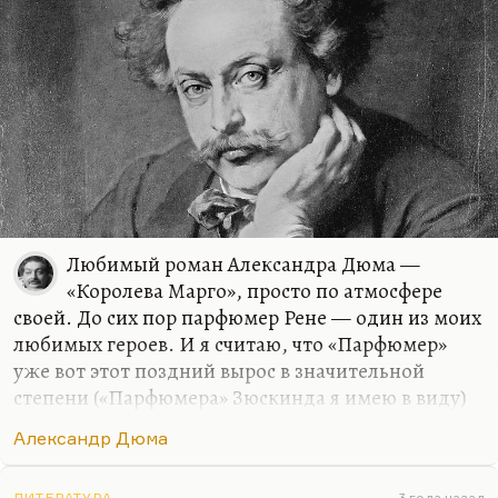
Да, действительно история используется как
гвоздь, на который в данном случае вешают даже
не национальные интересы, а вешают оппонента.
Это…
Любимый роман Александра Дюма —
«Королева Марго», просто по атмосфере
своей. До сих пор парфюмер Рене — один из моих
любимых героев. И я считаю, что «Парфюмер»
уже вот этот поздний вырос в значительной
степени («Парфюмера» Зюскинда я имею в виду)
из Рене. Что касается общей мрачной атмосферы
Александр Дюма
романа, такой немного готической… Ну, Альбре
Коконнас, конечно, два замечательных героя. И
ЛИТЕРАТУРА
3 года назад