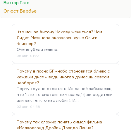
чем, например, у Барбье (тоже, кстати, хорошего
Виктор Гюго
поэта). Ну, помните:
Огюст Барбье
Свобода — женщина с упругой, мощной грудью,
С загаром на щеке,
С горящим фитилем, приложенным к орудью,
Кто мешал Антону Чехову жениться? Чем
В дымящейся руке.
Лидия Мизинова оказалась хуже Ольги
Книппер?
Могучих лишь одних к своим приемлет недрам
Очень убедительно.
Могучая жена.
06 авг., 01:23
Это мощные, конечно, стихи. Но Гюго человечнее
гораздо, ну, просто талантливее. Гюго —
Почему в песне БГ «небо становится ближе с
гениальный…
каждым днем», ведь иногда думаешь совсем
наоборот?
Порчу трудно отрицать. Из-за неё забываешь,
что "кто-то смотрит нам вслед" (как родители
или как те, кто нас любит). И…
03 авг., 04:58
Почему так сложно понять смысл фильма
«Малхолланд Драйв» Дэвида Линча?