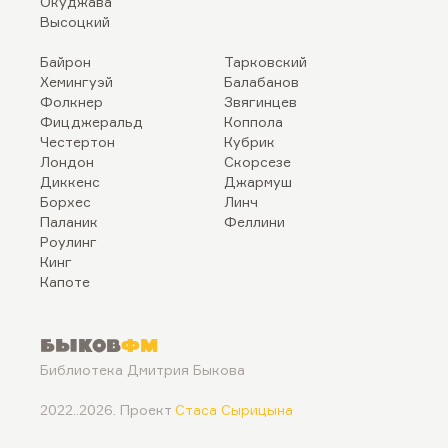
Окуджава
Высоцкий
Байрон
Тарковский
Хемингуэй
Балабанов
Фолкнер
Звягинцев
Фицджеральд
Коппола
Честертон
Кубрик
Лондон
Скорсезе
Диккенс
Джармуш
Борхес
Линч
Паланик
Феллини
Роулинг
Кинг
Капоте
Быков
ФМ
Библиотека Дмитрия Быкова
2022..2026. Проект
Стаса Сырицына