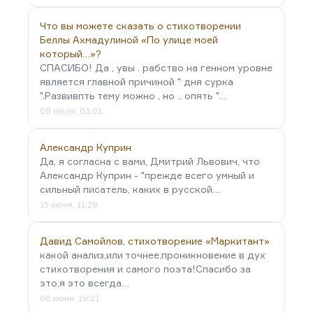
Что вы можете сказать о стихотворении
Беллы Ахмадулиной «По улице моей
который…»?
СПАСИБО! Да , увы . рабство на генном уровне
является главной причиной " дня сурка
".Развивпть тему можно , но .. опять "…
09 июля, 03:01
Александр Куприн
Да, я согласна с вами, Дмитрий Львович, что
Александр Куприн - "прежде всего умный и
сильный писатель, каких в русской…
15 июня, 11:29
Давид Самойлов, стихотворение «Маркитант»
какой анализ,или точнее,проникновение в дух
стихотворения и самого поэта!Спасибо за
это,я это всегда…
06 июня, 19:21