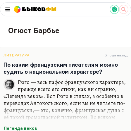
Быков
ФМ
Огюст Барбье
ЛИТЕРАТУРА
3 года назад
По каким французским писателям можно
судить о национальном характере?
Гюго — весь пафос французского характера,
прежде всего его стихи, как ни странно,
«Легенда веков». Вот Гюго в стихах, а особенно в
переводах Антокольского, если вы не читаете по-
французски,— это, конечно, французская душа с
её такой громогласной патетикой. Во всяком
случае, уж лучше эту патетику терпеть у Гюго,
Легенда веков