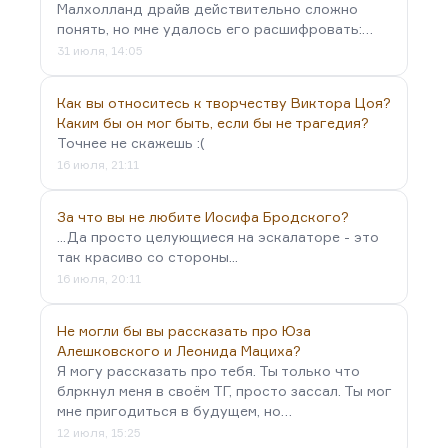
Малхолланд драйв действительно сложно
понять, но мне удалось его расшифровать:…
31 июля, 14:05
Как вы относитесь к творчеству Виктора Цоя?
Каким бы он мог быть, если бы не трагедия?
Точнее не скажешь :(
16 июля, 21:11
За что вы не любите Иосифа Бродского?
...Да просто целующиеся на эскалаторе - это
так красиво со стороны...
16 июля, 20:11
Не могли бы вы рассказать про Юза
Алешковского и Леонида Мациха?
Я могу рассказать про тебя. Ты только что
блркнул меня в своём ТГ, просто зассал. Ты мог
мне пригодиться в будущем, но…
12 июля, 15:25