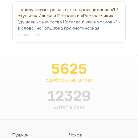
Почему несмотря на то, что произведения «12
стульев» Ильфа и Петрова и «Растратчики»…
"душевные качества Катаева были на таковы" -
в слове "на" апшибка граммотическая
31 мая, 11:20
5625
одобренных цитат
12329
цитат в базе
Пушкин
Чехов