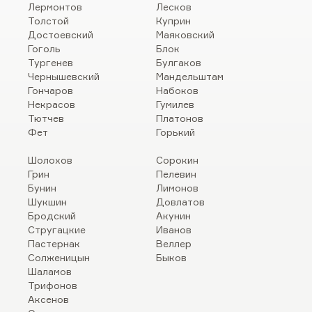
Лермонтов
Лесков
Толстой
Куприн
Достоевский
Маяковский
Гоголь
Блок
Тургенев
Булгаков
Чернышевский
Мандельштам
Гончаров
Набоков
Некрасов
Гумилев
Тютчев
Платонов
Фет
Горький
Шолохов
Сорокин
Грин
Пелевин
Бунин
Лимонов
Шукшин
Довлатов
Бродский
Акунин
Стругацкие
Иванов
Пастернак
Веллер
Солженицын
Быков
Шаламов
Трифонов
Аксенов