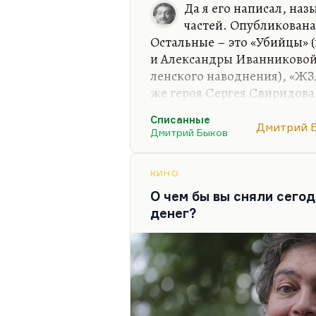
Да я его написал, наз
частей. Опубликована
Остальные – это «Убийцы» 
и Александры Иванниковой
ленского наводнения), «ЖЗ
же героя Сергея Свиридова
эмиграции). Десять-пятнад
Списанные
Но я не хочу его печатать; б
Дмитрий 
Дмитрий Быков
печатать.
Понимаете, в чем дело? Пи
КИНО
когда есть эпохальное время
О чем бы вы сняли сегод
жанр, в котором надо выст
денег?
время эпических романов з