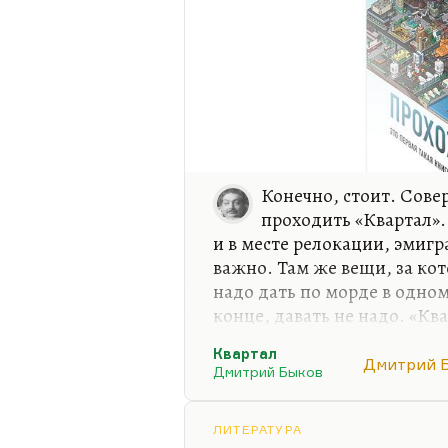
Конечно, стоит. Сове
проходить «Квартал».
и в месте релокации, эмигр
важно. Там же вещи, за кот
надо дать по морде в одном
конце, давать не надо. «Кв
единственной целью – вырв
Квартал
Дмитрий 
Я совершенно не скрываю: я
Дмитрий Быков
построены все эти упражне
ложных связей, из цепочек 
ЛИТЕРАТУРА
квазиважных дел. «Квартал