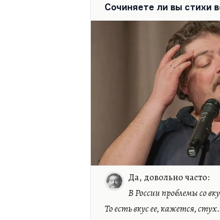
Сочиняете ли вы стихи в
в тотальный разрыв. Приче
женой, с…
Да, довольно часто:
В России проблемы со вку
То есть вкус ее, кажется, стух.