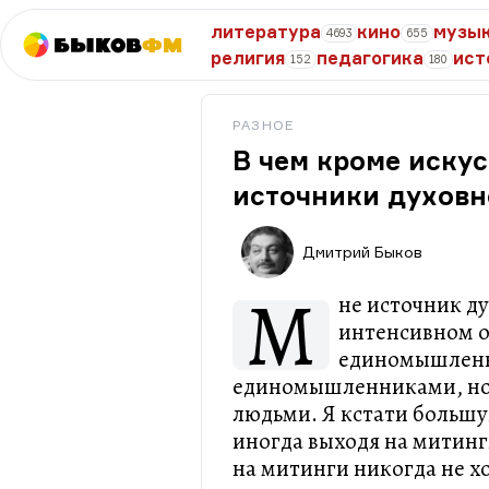
литература
кино
музы
4693
655
Быков
ФМ
религия
педагогика
ист
152
180
РАЗНОЕ
В чем кроме иску
источники духовн
Дмитрий Быков
М
не источник д
интенсивном 
единомышленн
единомышленниками, но
людьми. Я кстати большу
иногда выходя на митинг
на митинги никогда не хо