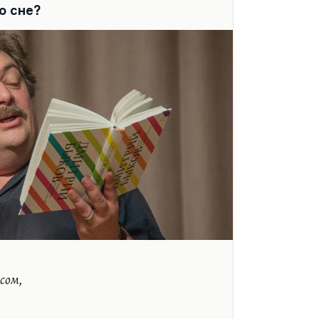
о сне?
м «Квартал» можно проходить с
сом,