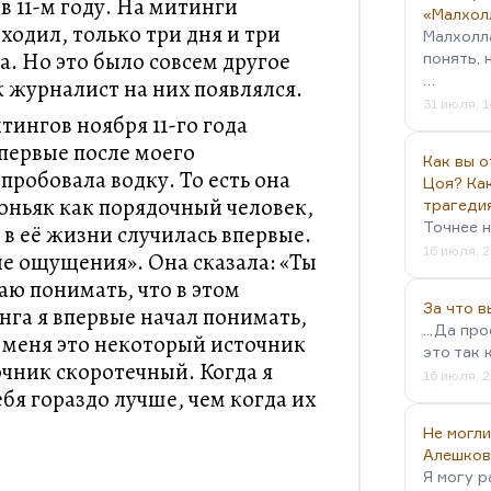
в 11-м году. На митинги
«Малхол
ходил, только три дня и три
Малхолл
а. Но это было совсем другое
понять, 
…
ак журналист на них появлялся.
31 июля, 1
итингов ноября 11-го года
впервые после моего
Как вы о
пробовала водку. То есть она
Цоя? Как
коньяк как порядочный человек,
трагеди
Точнее н
 в её жизни случилась впервые.
16 июля, 2
ие ощущения». Она сказала: «Ты
аю понимать, что в этом
За что 
нга я впервые начал понимать,
...Да пр
я меня это некоторый источник
это так 
очник скоротечный. Когда я
16 июля, 2
ебя гораздо лучше, чем когда их
Не могли
Алешков
Я могу р