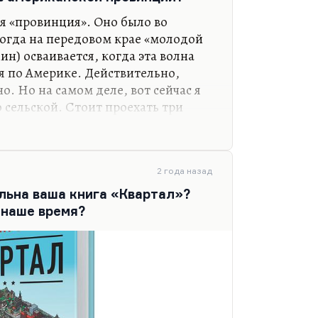
, секс и отношения. Как в
я «провинция». Оно было во
жен ли секс без…
огда на передовом крае «молодой
ин) осваивается, когда эта волна
я по Америке. Действительно,
о. Но на самом деле, вот сейчас я
 сельской. Стоит проехать три
солютно городском месте, почти
енно, ощущения провинции у меня
гда жил, очень много времени
е своей. Или в «Березках»,
2 года назад
еня ровно такой же пейзаж здесь,
льна ваша книга «Квартал»?
о проблема в том, что до Чепелева
 наше время?
 пробках. А…