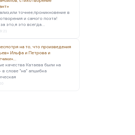
амойлов, стихотворение
ант»
ализ,или точнее,проникновение в
отворения и самого поэта!
за это,я это всегда…
9:21
есмотря на то, что произведения
ьев» Ильфа и Петрова и
тчики»…
ые качества Катаева были на
- в слове "на" апшибка
ическая
:20