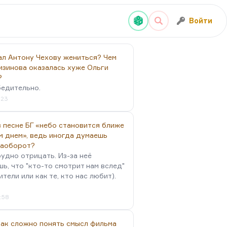
Войти
ал Антону Чехову жениться? Чем
изинова оказалась хуже Ольги
?
бедительно.
:23
 песне БГ «небо становится ближе
м днем», ведь иногда думаешь
наоборот?
удно отрицать. Из-за неё
ь, что "кто-то смотрит нам вслед"
ители или как те, кто нас любит).
4:58
так сложно понять смысл фильма