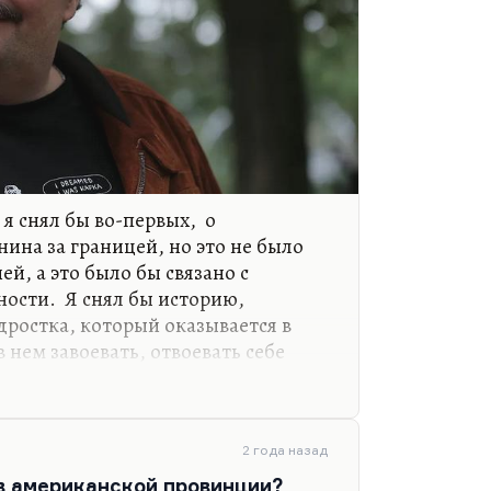
 я снял бы во-первых, о
ина за границей, но это не было
ей, а это было бы связано с
ости. Я снял бы историю,
дростка, который оказывается в
 нем завоевать, отвоевать себе
л бы хорошую любовную историю… Я
овных историй в современной
. Понимаете, всех ведь обычно
й идентичности, которая, по-
2 года назад
. Людей занимает проблема как
 в американской провинции?