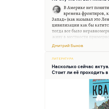
совместить, условно говоря
В Америке нет поняти
«Интиме», например: возмо
времена фронтиров, к
Запад» (как называл это Лен
цивилизации как бы катитс
тогда все было неравномерн
живу в местности примерно
минуты, я оказываюсь в аб
Дмитрий Быков
центре города. Соответств
нет потому, что я ведь все
проводил в Чепелеве, на дач
ЛИТЕРАТУРА
любимом пансионате. И у м
Насколько сейчас актуа
ровно с теми же грибами. Н
Стоит ли её проходить в
час ехать, а иногда и два, в