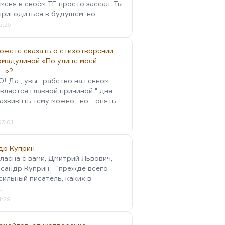
меня в своём ТГ, просто зассал. Ты
пригодиться в будущем, но…
5:25
можете сказать о стихотворении
хмадулиной «По улице моей
…»?
 Да , увы . рабство на генном
вляется главной причиной " дня
Развивпть тему можно , но .. опять
03:01
др Куприн
гласна с вами, Дмитрий Львович,
сандр Куприн - "прежде всего
сильный писатель, каких в
…
1:29