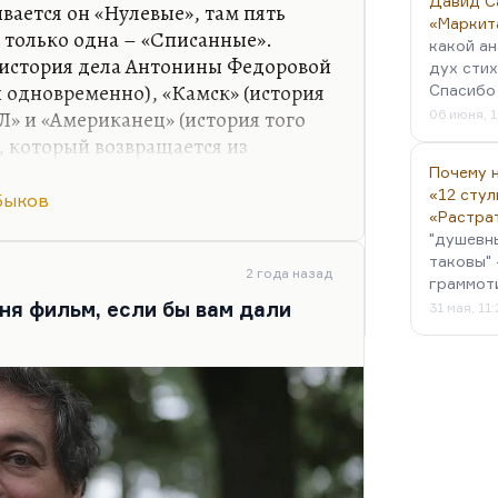
Давид С
ывается он «Нулевые», там пять
«Маркит
 только одна – «Списанные».
какой ан
(история дела Антонины Федоровой
дух стих
 одновременно), «Камск» (история
Спасибо 
Л» и «Американец» (история того
06 июня, 1
, который возвращается из
цать лет нам происходит действие.
Почему н
олее того, я не уверен, что его надо
«12 стул
Быков
«Растра
"душевн
сать эпохальный роман хорошо,
таковы" 
2 года назад
 на дворе. Сегодня это не тот
граммот
ня фильм, если бы вам дали
31 мая, 11
упать. Мне вообще кажется, что
акончилось. Сегодня надо писать…