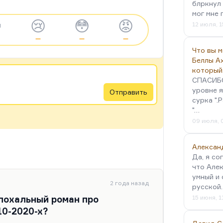
блркнул 
мог мне 

😢
😳
😡
12 июля, 1
—
—
—
Что вы 
Беллы А
который
СПАСИБО!
уровне я
Отправить
сурка ".
"…
09 июля, 
Алексан
Да, я со
что Алек
умный и 
2 года назад
русской
эпохальный роман про
15 июня, 1
0-2020-х?