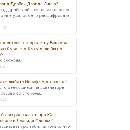
ланд Драйв» Дэвида Линча?
анд драйв действительно сложно
но мне удалось его расшифровать:
4:05
тноситесь к творчеству Виктора
им бы он мог быть, если бы не
я?
е скажешь :(
1:11
вы не любите Иосифа Бродского?
осто целующиеся на эскалаторе -
красиво со стороны...
0:11
 бы вы рассказать про Юза
ского и Леонида Мациха?
ассказать про тебя. Ты только что