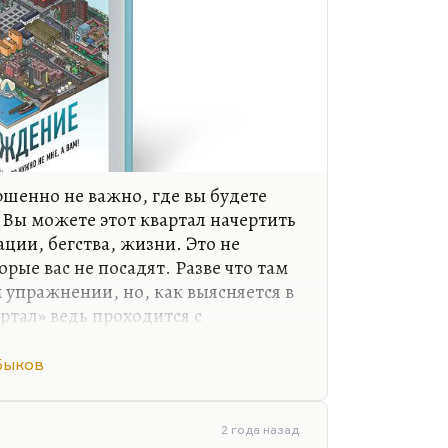
ршенно не важно, где вы будете
 Вы можете этот квартал начертить
ации, бегства, жизни. Это не
орые вас не посадят. Разве что там
 упражнении, но, как выясняется в
артал» ведь проходится с
аться из привычных связей.
Быков
 могу сказать, по какому принципу
ния. Надо вырвать себя из паутины
ложных долгов, из обязательств, из
2 года назад
» превращает вашу жизнь на время