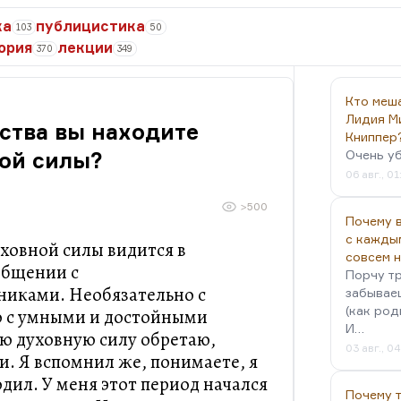
ка
публицистика
103
50
ория
лекции
370
349
Кто меш
Лидия М
сства вы находите
Книппер
ой силы?
Очень у
06 авг., 01
>500
Почему в
с кажды
уховной силы видится в
совсем 
общении с
Порчу тр
иками. Необязательно с
забываеш
(как род
 с умными и достойными
И…
ю духовную силу обретаю,
03 авг., 0
и. Я вспомнил же, понимаете, я
дил. У меня этот период начался
Почему 