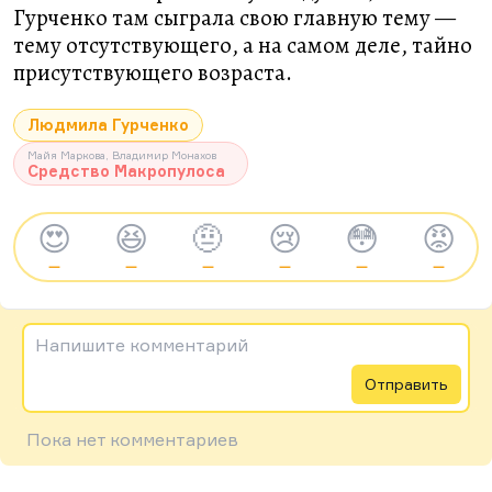
Гурченко там сыграла свою главную тему —
тему отсутствующего, а на самом деле, тайно
присутствующего возраста.
Людмила Гурченко
Майя Маркова, Владимир Монахов
Средство Макропулоса
😍
😆
🤨
😢
😳
😡
—
—
—
—
—
—
Напишите комментарий
Отправить
Пока нет комментариев