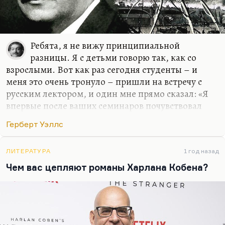
Ребята, я не вижу принципиальной
разницы. Я с детьми говорю так, как со
взрослыми. Вот как раз сегодня студенты – и
меня это очень тронуло – пришли на встречу с
русским лектором, и один мне прямо сказал: «Я
впервые после ваших семинаров почувствовал
ужас ответственности, взрослый ужас жизни». Я
Герберт Уэллс
этого совсем не хотел, но в каком-то смысле,
наверное, и хотел.
ЛИТЕРАТУРА
1 год назад
Я не вижу разницы между студентом и
Чем вас цепляют романы Харлана Кобена?
профессором, а может быть, студент еще и
лучше. Я не льщу молодым, не пытаюсь к ним
подольститься. Слава богу, у нас неплохие
отношения. Я не вижу принципиальной разницы
между взрослыми и детьми. Я со своим сыном