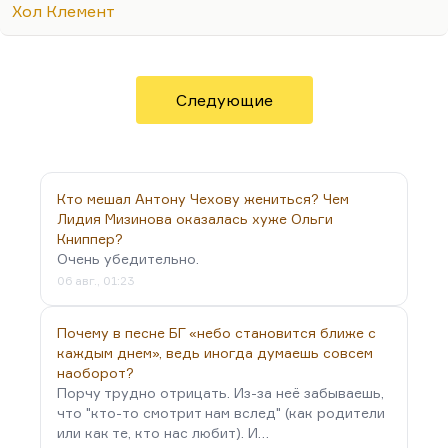
Хол Клемент
роман производственный. Я думаю, что любая
совместная деятельность или совместное
путешествие (не обязательно экстремальный
опыт, экстремальный опыт бывает иногда вреден
Следующие
— множество пар распадаются в процессе),
совместная работа, общие интересы — не когда
двое смотрят друг на друга по известной
формуле, а…
Кто мешал Антону Чехову жениться? Чем
Лидия Мизинова оказалась хуже Ольги
Книппер?
Очень убедительно.
06 авг., 01:23
Почему в песне БГ «небо становится ближе с
каждым днем», ведь иногда думаешь совсем
наоборот?
Порчу трудно отрицать. Из-за неё забываешь,
что "кто-то смотрит нам вслед" (как родители
или как те, кто нас любит). И…