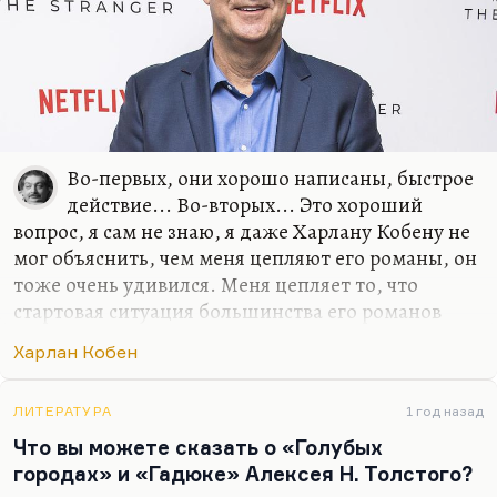
Андреем всегда говорил как со взрослым. Может
быть, иногда слишком жестко. И с Шервудом та
же…
Во-первых, они хорошо написаны, быстрое
действие... Во-вторых... Это хороший
вопрос, я сам не знаю, я даже Харлану Кобену не
мог объяснить, чем меня цепляют его романы, он
тоже очень удивился. Меня цепляет то, что
стартовая ситуация большинства его романов
(сейчас вышел новый, который называется
Харлан Кобен
«Дураков нет») – это или внезапное исчезновение
персонажа, или его внезапное появление.
Ребенок внезапно появляется на стоянке
ЛИТЕРАТУРА
1 год назад
парковки, а где он был, куда его родители
Что вы можете сказать о «Голубых
делись, – не понятно.
городах» и «Гадюке» Алексея Н. Толстого?