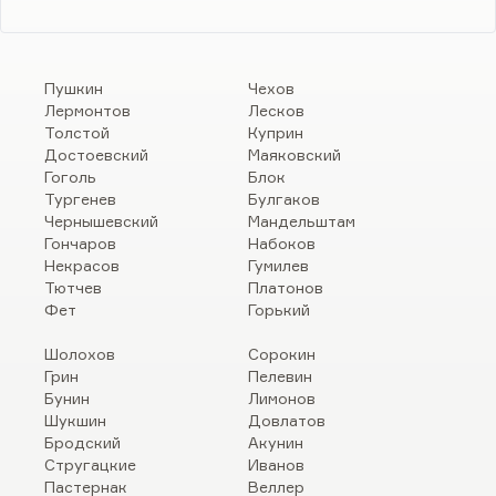
Пушкин
Чехов
Лермонтов
Лесков
Толстой
Куприн
Достоевский
Маяковский
Гоголь
Блок
Тургенев
Булгаков
Чернышевский
Мандельштам
Гончаров
Набоков
Некрасов
Гумилев
Тютчев
Платонов
Фет
Горький
Шолохов
Сорокин
Грин
Пелевин
Бунин
Лимонов
Шукшин
Довлатов
Бродский
Акунин
Стругацкие
Иванов
Пастернак
Веллер