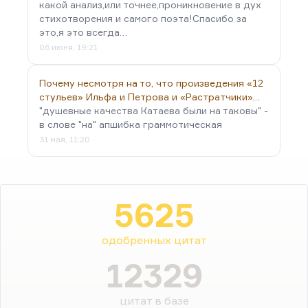
какой анализ,или точнее,проникновение в дух
стихотворения и самого поэта!Спасибо за
это,я это всегда…
06 июня, 19:21
Почему несмотря на то, что произведения «12
стульев» Ильфа и Петрова и «Растратчики»…
"душевные качества Катаева были на таковы" -
в слове "на" апшибка граммотическая
31 мая, 11:20
5625
одобренных цитат
12329
цитат в базе