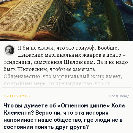
Шницлера, в прозе уже упомянутого Перуца, в
«Марше Радецкого» Рота,…
Я бы не сказал, что это триумф. Вообще,
движение маргинальных жанров в центр –
тенденция, замеченная Шкловским. Да и не надо
быть Шкловским, чтобы ее замечать.
Общеизвестно, что маргинальный жанр имеет,
по крайней мере, то преимущество, что он
выражает читательский запрос. Когда
маргинальная, альбомная, мадригальная лирика
ЛИТЕРАТУРА
1 год назад
(мадригально-маргинальная) двинулась в центр и
Что вы думаете об «Огненном цикле» Хола
оттеснила философскую поэзию, оду и эпос, – это
Клемента? Верно ли, что эта история
было выражение немножко обывательского
напоминает наше общество, где люди не в
желания говорить красиво, но это было
состоянии понять друг друга?