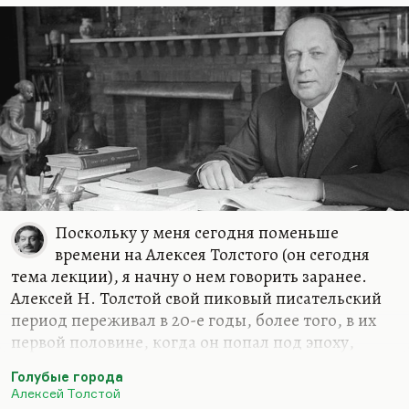
Меня вообще цепляют истории с тайнами, но,
если говорить серьезно, одна из самых больших
тайн, это как цветение в разные сроки, такой
приспособлительный механизм растения... Люди
исчезают из поля зрения…
Поскольку у меня сегодня поменьше
времени на Алексея Толстого (он сегодня
тема лекции), я начну о нем говорить заранее.
Алексей Н. Толстой свой пиковый писательский
период переживал в 20-е годы, более того, в их
первой половине, когда он попал под эпоху,
соответствующую его темпераменту. Разговоры о
Голубые города
том, что ему соответствовал здравый, простой,
Алексей Толстой
народный реализм и что он как бы отстаивал