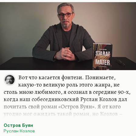
Вот что касается фэнтези. Понимаете,
какую-то великую роль этого жанра, не
столь мною любимого, я осознал в середине 90-х,
когда наш собеседниковский Руслан Козлов дал
почитать свой роман «Остров Буян». Я от кого
угодно мог ожидать такой роман, но Козлов –
известный политический журналист, он
Остров Буян
редактировал «Смену» ленинградскую, он автор
Руслан Козлов
первой публикации о «Митьках», он и открыл их