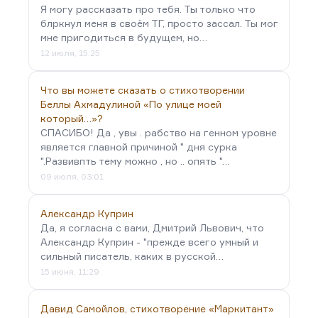
Я могу рассказать про тебя. Ты только что
блркнул меня в своём ТГ, просто зассал. Ты мог
мне пригодиться в будущем, но…
12 июля, 15:25
Что вы можете сказать о стихотворении
Беллы Ахмадулиной «По улице моей
который…»?
СПАСИБО! Да , увы . рабство на генном уровне
является главной причиной " дня сурка
".Развивпть тему можно , но .. опять "…
09 июля, 03:01
Александр Куприн
Да, я согласна с вами, Дмитрий Львович, что
Александр Куприн - "прежде всего умный и
сильный писатель, каких в русской…
15 июня, 11:29
Давид Самойлов, стихотворение «Маркитант»