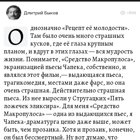
Дмитрий Быков
>500
О
днозначно «Рецепт её молодости».
Там было очень много страшных
кусков, где её глаза крупным
планом, и вдруг в этих глазах — вся мудрость
жизни. Понимаете, «Средство Макропулоса»,
экранизацией пьесы Чапека, собственно, и
являлся этот фильм,— выдающаяся пьеса,
трагикомедия, местами даже фарс, но она
очень страшная. Действительно страшная
пьеса. Из нее выросли у Стругацких «Пять
ложечек эликсира». Для меня «Средство
Макропулоса» — одна из выдающихся пьес, я
Чапека-драматурга ценю даже выше, может
быть, чем прозаика. Хотя и прозаик, конечно,
он был бессмертный. Ну вот думаю, что