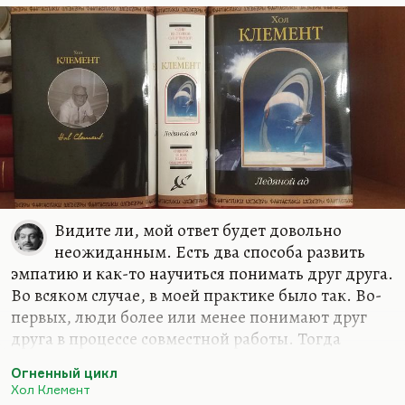
выдвижение в мейнстрим живого человеческого
чувства, а не официально предписанного.
И конечно, Пушкин, который именно на
любовной лирике, беспринципно откровенной,
сделал себе…
Видите ли, мой ответ будет довольно
неожиданным. Есть два способа развить
эмпатию и как-то научиться понимать друг друга.
Во всяком случае, в моей практике было так. Во-
первых, люди более или менее понимают друг
друга в процессе совместной работы. Тогда
возникает взаимопонимание, взаимный интерес
Огненный цикл
и даже любовь, повторяя классическую формулу
Хол Клемент
Марии Розановой о том, что лучший роман — это