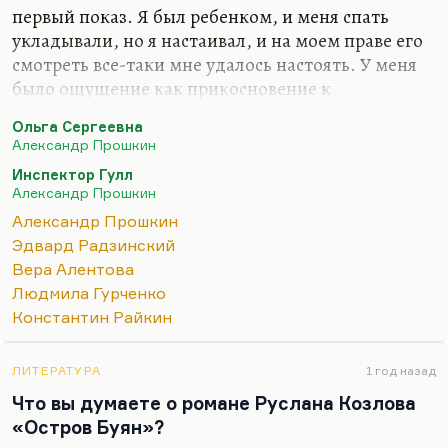
первый показ. Я был ребенком, и меня спать
укладывали, но я настаивал, и на моем праве его
смотреть все-таки мне удалось настоять. У меня
было ощущение как прикосновение к
совершенно мистическому чему-то. Я вообще
Ольга Сергеевна
очень люблю Александра Прошкина. Я считаю его
Александр Прошкин
превосходным режиссером. Даже, может, какие-
Инспектор Гулл
то его работы, например, «Инспектор Гулл» —
Александр Прошкин
они для меня на грани величия. Я помню, как они
Александр Прошкин
меня пугали в детстве. Действительно пугали по-
Эдвард Радзинский
настоящему, потому что он мастер создания
Вера Алентова
атмосферы удивительной. «Ольга Сергеевна» —
Людмила Гурченко
это пьеса Радзинского для его тогдашней, как я
Константин Райкин
помню, жены, Татьяны Дорониной, и там её дочь
с…
ЛИТЕРАТУРА
1 год назад
Что вы думаете о романе Руслана Козлова
«Остров Буян»?