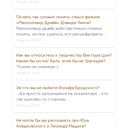
03 авг., 04:58
Почему так сложно понять смысл фильма
«Малхолланд Драйв» Дэвида Линча?
Малхолланд драйв действительно сложно
понять, но мне удалось его расшифровать:…
31 июля, 14:05
Как вы относитесь к творчеству Виктора Цоя?
Каким бы он мог быть, если бы не трагедия?
Точнее не скажешь :(
16 июля, 21:11
За что вы не любите Иосифа Бродского?
...Да просто целующиеся на эскалаторе - это
так красиво со стороны...
16 июля, 20:11
Не могли бы вы рассказать про Юза
Алешковского и Леонида Мациха?