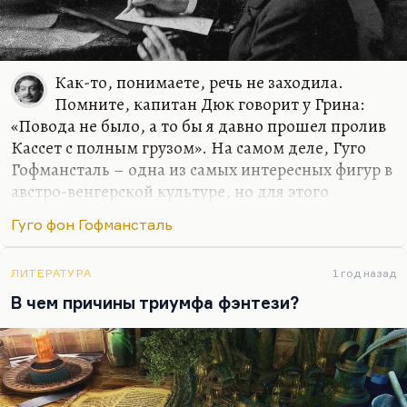
Как-то, понимаете, речь не заходила.
Помните, капитан Дюк говорит у Грина:
«Повода не было, а то бы я давно прошел пролив
Кассет с полным грузом». На самом деле, Гуго
Гофмансталь – одна из самых интересных фигур в
австро-венгерской культуре, но для этого
придется делать огромный экскурс в австро-
Гуго фон Гофмансталь
венгерскую культуру как таковую. Вот мне
кажется, что, в отличие от культуры русской, у
которой есть неожиданные резервы и внезапные
ЛИТЕРАТУРА
1 год назад
ходы, австро-венгерская культура была культурой
В чем причины триумфа фэнтези?
самооплакивания, саморазрушения и
вырождения. Это была с самого начала
умирающая империя, и это входило каким-то
образом в ее культуру. Во всех новеллах