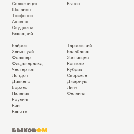
Солженицын
Быков
Шаламов
Трифонов
Аксенов
Окуджава
Высоцкий
Байрон
Тарковский
Хемингуэй
Балабанов
Фолкнер
Звягинцев
Фицджеральд
Коппола
Честертон
Кубрик
Лондон
Скорсезе
Диккенс
Джармуш
Борхес
Линч
Паланик
Феллини
Роулинг
Кинг
Капоте
Быков
ФМ