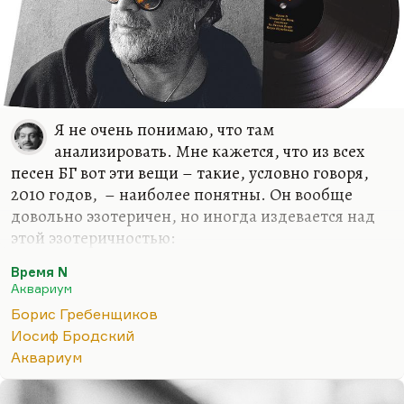
Я не очень понимаю, что там
анализировать. Мне кажется, что из всех
песен БГ вот эти вещи – такие, условно говоря,
2010 годов, – наиболее понятны. Он вообще
довольно эзотеричен, но иногда издевается над
этой эзотеричностью:
Его звали Сувлехим Такац,
Время N
Аквариум
И он служил почтовой змеей.
Борис Гребенщиков
Это голимый абсурдизм. Но как раз
Иосиф Бродский
«Прикуривает от пустоты» – по-моему, это очень
Аквариум
четная фиксация того состояния, когда никакие
политические, общественные или иные подпорки