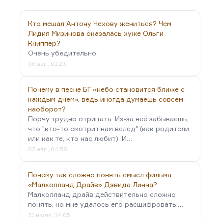
Кто мешал Антону Чехову жениться? Чем
Лидия Мизинова оказалась хуже Ольги
Книппер?
Очень убедительно.
06 авг., 01:23
Почему в песне БГ «небо становится ближе с
каждым днем», ведь иногда думаешь совсем
наоборот?
Порчу трудно отрицать. Из-за неё забываешь,
что "кто-то смотрит нам вслед" (как родители
или как те, кто нас любит). И…
03 авг., 04:58
Почему так сложно понять смысл фильма
«Малхолланд Драйв» Дэвида Линча?
Малхолланд драйв действительно сложно
понять, но мне удалось его расшифровать:…
31 июля, 14:05