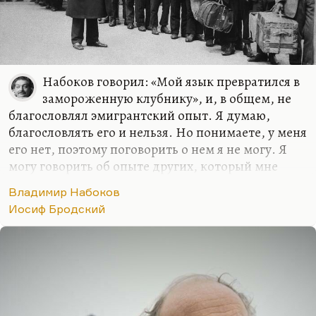
Набоков говорил: «Мой язык превратился в
замороженную клубнику», и, в общем, не
благословлял эмигрантский опыт. Я думаю,
благословлять его и нельзя. Но понимаете, у меня
его нет, поэтому поговорить о нем я не могу. Я
могу говорить об опыте других, который мне
известен.
Владимир Набоков
У Бродского эмиграция действительно привела к
Иосиф Бродский
некоторой кристаллизации языка, к некоторому
выпариванию живой воды оттуда. Он стал более
афористичным, более жестким и менее
дышащим — что ли, более мраморным. Набоков
говорил:
«Афористичность — утеха старости,
примета старости».
Это скорее возрастное