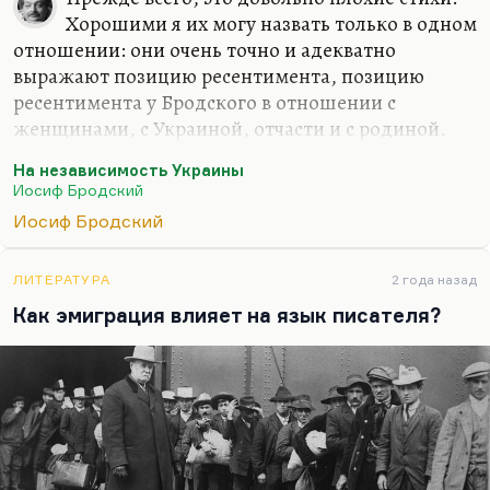
Хорошими я их могу назвать только в одном
отношении: они очень точно и адекватно
выражают позицию ресентимента, позицию
ресентимента у Бродского в отношении с
женщинами, с Украиной, отчасти и с родиной.
Я добавил урок по русскому эмигранту как
На независимость Украины
культурному герою и обратил внимание на
Иосиф Бродский
любопытную ноту. У Бродского вообще нет
Иосиф Бродский
антипатриотической позиции. Бродский – это
своего рода тринадцатый апостол, он в этом
ЛИТЕРАТУРА
2 года назад
плане идет вслед за Маяковским. Это ситуация
Как эмиграция влияет на язык писателя?
отвергнутой любви. Понимаете, почему он пишет
«На смерть Жукова»? В чем здесь прямая линия?
Трудно представить чисто психологически, чисто
по-человечески что-то более далеко от…