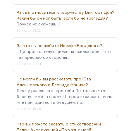
Как вы относитесь к творчеству Виктора Цоя?
Каким бы он мог быть, если бы не трагедия?
Точнее не скажешь :(
16 июля, 21:11
За что вы не любите Иосифа Бродского?
...Да просто целующиеся на эскалаторе - это
так красиво со стороны...
16 июля, 20:11
Не могли бы вы рассказать про Юза
Алешковского и Леонида Мациха?
Я могу рассказать про тебя. Ты только что
блркнул меня в своём ТГ, просто зассал. Ты мог
мне пригодиться в будущем, но…
12 июля, 15:25
Что вы можете сказать о стихотворении
Беллы Ахмадулиной «По улице моей