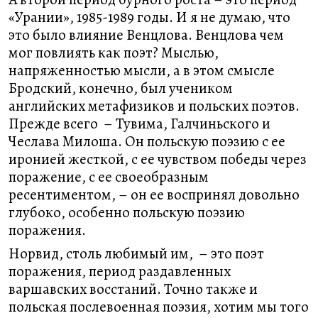
«Урании», 1985-1989 годы. И я не думаю, что
это было влияние Венцлова. Венцлова чем
мог повлиять как поэт? Мыслью,
напряженностью мысли, а в этом смысле
Бродский, конечно, был учеником
английских метафизиков и польских поэтов.
Прежде всего – Тувима, Галчиньского и
Чеслава Милоша. Он польскую поэзию с ее
иронией жесткой, с ее чувством победы через
поражение, с ее своеобразным
ресентиментом, – он ее воспринял довольно
глубоко, особенно польскую поэзию
поражения.
Норвид, столь любимый им, – это поэт
поражения, период раздавленных
варшавских восстаний. Точно также и
польская послевоенная поэзия, хотим мы того