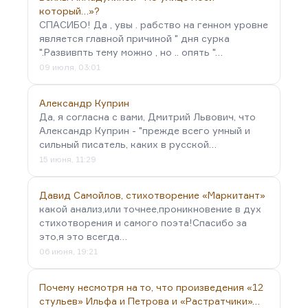
который…»?
СПАСИБО! Да , увы . рабство на генном уровне
является главной причиной " дня сурка
".Развивпть тему можно , но .. опять "…
09 июля, 03:01
Александр Куприн
Да, я согласна с вами, Дмитрий Львович, что
Александр Куприн - "прежде всего умный и
сильный писатель, каких в русской…
15 июня, 11:29
Давид Самойлов, стихотворение «Маркитант»
какой анализ,или точнее,проникновение в дух
стихотворения и самого поэта!Спасибо за
это,я это всегда…
06 июня, 19:21
Почему несмотря на то, что произведения «12
стульев» Ильфа и Петрова и «Растратчики»…