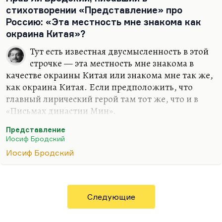
стихотворении «Представление» про
Россию: «Эта местность мне знакома как
окраина Китая»?
Тут есть известная двусмысленность в этой
строчке — эта местность мне знакома в
качестве окраины Китая или знакома мне так же,
как окраина Китая. Если предположить, что
главный лирический герой там тот же, что и в
«Письмах династии Мин».
Это довольно сложное грамматическое и
Представление
геополитическое допущение. Я не думаю, что
Иосиф Бродский
Бродский даже в самом желчном состоянии, в
Иосиф Бродский
котором, кстати, и написано «Представление»,
мог рассматривать Россию как окраину Китая.
Такой четырехстопный пэон третий.
Следующие