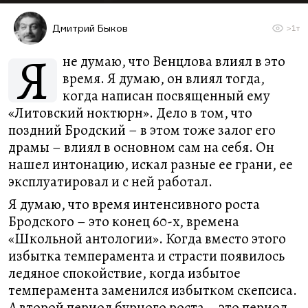
Дмитрий Быков
>1т
Я
не думаю, что Венцлова влиял в это
время. Я думаю, он влиял тогда,
когда написан посвященный ему
«Литовский ноктюрн». Дело в том, что
поздний Бродский – в этом тоже залог его
драмы – влиял в основном сам на себя. Он
нашел интонацию, искал разные ее грани, ее
эксплуатировал и с ней работал.
Я думаю, что время интенсивного роста
Бродского – это конец 60-х, времена
«Школьной антологии». Когда вместо этого
избытка темперамента и страсти появилось
ледяное спокойствие, когда избытое
темперамента заменился избытком скепсиса.
А второй период бурного роста – это период