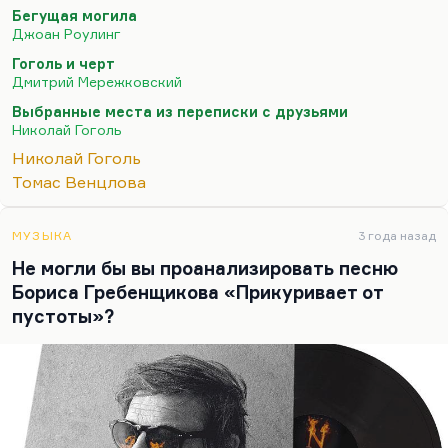
дураком»
, показать его глупость. Он
Бегущая могила
действительно глуп, и Мережковский в статье
Джоан Роулинг
«Гоголь и черт» (хотя это даже не статья, это
Гоголь и черт
большая работа) разобрал эту формулу подробно.
Дмитрий Мережковский
У дьявола не демоническое лицо. Дьявол
Выбранные места из переписки с друзьями
постоянно приписывает себе люциферианство,
Николай Гоголь
иронию Мефистофеля, бунтарство Каина, а на
Николай Гоголь
самом деле он обыватель, он обезьяна бога, он
Томас Венцлова
приживальщик. Это прекрасная мысль, я ее часто
цитирую и вообще…
МУЗЫКА
3 года назад
Не могли бы вы проанализировать песню
Бориса Гребенщикова «Прикуривает от
пустоты»?