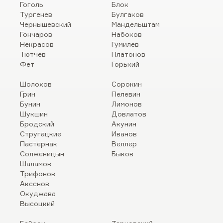
Гоголь
Блок
Тургенев
Булгаков
Чернышевский
Мандельштам
Гончаров
Набоков
Некрасов
Гумилев
Тютчев
Платонов
Фет
Горький
Шолохов
Сорокин
Грин
Пелевин
Бунин
Лимонов
Шукшин
Довлатов
Бродский
Акунин
Стругацкие
Иванов
Пастернак
Веллер
Солженицын
Быков
Шаламов
Трифонов
Аксенов
Окуджава
Высоцкий