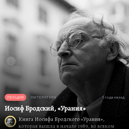
уже невозможны, и пошла чистая экзистенция.
Наконец ты то, что ты есть.
Конечно, если нет рядом платана, на который
можно опереться. Да, «я хотел бы опираться на
платан», но платана нет, да они и не…
ЛЕКЦИЯ
ЛИТЕРАТУРА
3 года назад
Иосиф Бродский, «Урания»
Книга Иосифа Бродского «Урания»,
которая вышла в начале 1989, во всяком