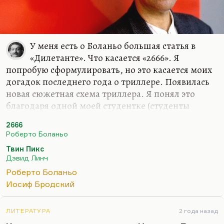
У меня есть о Боланьо большая статья в
«Дилетанте». Что касается «2666». Я
попробую сформулировать, но это касается моих
догадок последнего года о триллере. Появилась
новая сюжетная схема триллера. Я понял это
благодаря одной моей студентке (студенты
всегда наводят на мысли). Она сказала:
«В чем
2666
заключается секрет гоголевской готики? Мы чаще
Роберто Боланьо
всего узнаем о причинах событий в конце – как в
Твин Пикс
«Страшной мести» или «Майской ночи…»
. События
Дэвид Линч
происходящие алогичны, они нагромождены, а
Роберто Боланьо
причина этого находится в центре спирали
Иосиф Бродский
глубоко, и мы этого не знаем.
Пугает по-настоящему утрата логики сюжета.
ЛИТЕРАТУРА
2 года назад
Когда есть сюжет, и вдруг утрачивается его