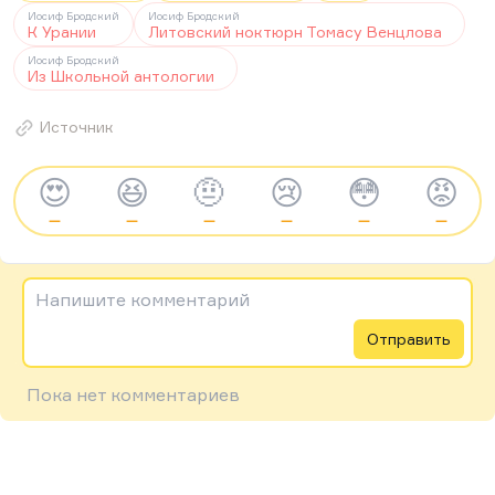
Иосиф Бродский
Иосиф Бродский
К Урании
Литовский ноктюрн Томасу Венцлова
Иосиф Бродский
Из Школьной антологии
Источник
😍
😆
🤨
😢
😳
😡
—
—
—
—
—
—
Напишите комментарий
Отправить
Пока нет комментариев