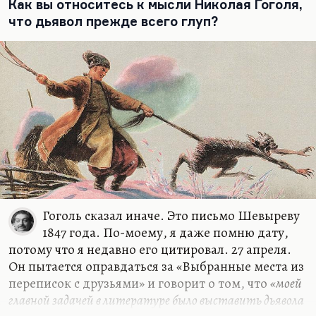
Как вы относитесь к мысли Николая Гоголя,
логика, его привычные компоненты, он…
что дьявол прежде всего глуп?
Гоголь сказал иначе. Это письмо Шевыреву
1847 года. По-моему, я даже помню дату,
потому что я недавно его цитировал. 27 апреля.
Он пытается оправдаться за «Выбранные места из
переписок с друзьями» и говорит о том, что
«моей
главной задачей в литературе было выставить дьявола