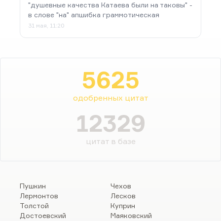
"душевные качества Катаева были на таковы" -
в слове "на" апшибка граммотическая
31 мая, 11:20
5625
одобренных цитат
12329
цитат в базе
Пушкин
Чехов
Лермонтов
Лесков
Толстой
Куприн
Достоевский
Маяковский