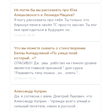
Не могли бы вы рассказать про Юза
Алешковского и Леонида Мациха?
Я могу рассказать про тебя. Ты только что
блркнул меня в своём ТГ, просто зассал. Ты мог
мне пригодиться в будущем, но…
12 июля, 15:25
Что вы можете сказать о стихотворении
Беллы Ахмадулиной «По улице моей
который…»?
СПАСИБО! Да , увы . рабство на генном уровне
является главной причиной " дня сурка
".Развивпть тему можно , но .. опять "…
09 июля, 03:01
Александр Куприн
Да, я согласна с вами, Дмитрий Львович, что
Александр Куприн - "прежде всего умный и
сильный писатель, каких в русской…