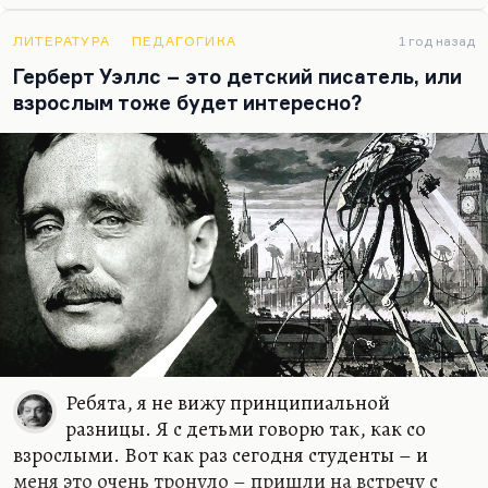
Что касается второго важного для меня открытия.
ЛИТЕРАТУРА
ПЕДАГОГИКА
1 год назад
Там потрясающе дана тема родительского
Герберт Уэллс – это детский писатель, или
бессилия, когда ты понимаешь, что ты хочешь
взрослым тоже будет интересно?
мальчика своего или девочку защитить от боли, а
Дамблдор с портрета отвечает: «Боль должна
прийти. И она придёт». И тогда почти
буквально…
Ребята, я не вижу принципиальной
разницы. Я с детьми говорю так, как со
взрослыми. Вот как раз сегодня студенты – и
меня это очень тронуло – пришли на встречу с