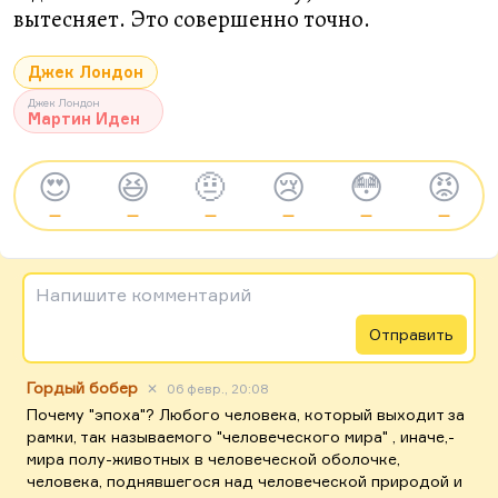
вытесняет. Это совершенно точно.
Джек Лондон
Джек Лондон
Мартин Иден
😍
😆
🤨
😢
😳
😡
—
—
—
—
—
—
Напишите комментарий
Отправить
Гордый бобер
✕
06 февр., 20:08
Почему "эпоха"? Любого человека, который выходит за
рамки, так называемого "человеческого мира" , иначе,-
мира полу-животных в человеческой оболочке,
человека, поднявшегося над человеческой природой и