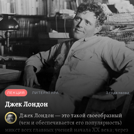
— это скорее, понимаете, явление XX века. При
том, что лучшие его вещи пережиты, придуманы
и написаны в девятнадцатом, но он скорее
писатель века двадцатого. Пожалуй, с Джеком
Лондоном я бы его сравнил, из американцев. Вот
такое…
ЛЕКЦИЯ
ЛИТЕРАТУРА
3 года назад
Джек Лондон
Джек Лондон — это такой своеобразный
(чем и обеспечивается его популярность)
микст всех главных учений начала XX века; через