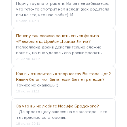
Порчу трудно отрицать. Из-за неё забываешь,
что "кто-то смотрит нам вслед" (как родители
или как те, кто нас любит). И…
03 авг., 04:58
Почему так сложно понять смысл фильма
«Малхолланд Драйв» Дэвида Линча?
Малхолланд драйв действительно сложно
понять, но мне удалось его расшифровать:…
31 июля, 14:05
Как вы относитесь к творчеству Виктора Цоя?
Каким бы он мог быть, если бы не трагедия?
Точнее не скажешь :(
16 июля, 21:11
За что вы не любите Иосифа Бродского?
...Да просто целующиеся на эскалаторе - это
так красиво со стороны...
16 июля, 20:11