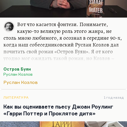
Вот что касается фэнтези. Понимаете,
какую-то великую роль этого жанра, не
столь мною любимого, я осознал в середине 90-х,
когда наш собеседниковский Руслан Козлов дал
почитать свой роман «Остров Буян». Я от кого
угодно мог ожидать такой роман, но Козлов –
известный политический журналист, он
Остров Буян
редактировал «Смену» ленинградскую, он автор
Руслан Козлов
первой публикации о «Митьках», он и открыл их
Руслан Козлов
как течение. Он был автором первого ответа
Нине Андреевой на «Не могу поступиться
принципами». Когда все замерли, думая, что это
ЛИТЕРАТУРА
1 год назад
произошел поворот в правительстве, а вот Козлов
Как вы оцениваете пьесу Джоан Роулинг
взял и написал очень резкую и язвительную
«Гарри Поттер и Проклятое дитя»
статью «Не могу молчать».