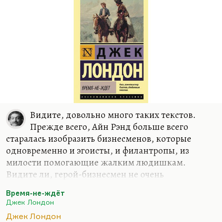
выживания, из становления молодого писателя,
который становится модным, он и сделал свою
литературу. Как и Горький, он был колоссально
ударен ницшеанством. Как и Горький, он
страдал от одного такого довольно
распространенного синдрома: он, будучи по…
Видите, довольно много таких текстов.
Прежде всего, Айн Рэнд больше всего
старалась изобразить бизнесменов, которые
одновременно и эгоисты, и филантропы, из
милости помогающие жалким людишкам.
Видите ли, герой-бизнесмен не очень
привлекателен, должен я всю правду сказать. Он
Время-не-ждёт
непривлекателен потому, что у него мотивировки
Джек Лондон
не очень героические. Да и вообще, не выглядит
Джек Лондон
он альтернативой святому, и сам не очень