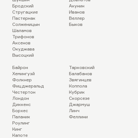
Бродский
Акунин
Стругацкие
Иванов
Пастернак
Веллер
Солженицын
Быков
Шаламов
Трифонов
Аксенов
Окуджава
Высоцкий
Байрон
Тарковский
Хемингуэй
Балабанов
Фолкнер
Звягинцев
Фицджеральд
Коппола
Честертон
Кубрик
Лондон
Скорсезе
Диккенс
Джармуш
Борхес
Линч
Паланик
Феллини
Роулинг
Кинг
Капоте