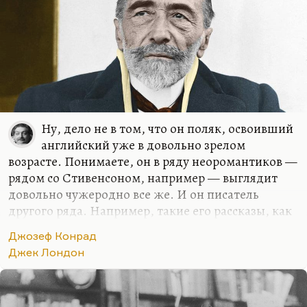
Ну, дело не в том, что он поляк, освоивший
английский уже в довольно зрелом
возрасте. Понимаете, он в ряду неоромантиков —
рядом со Стивенсоном, например — выглядит
довольно чужеродно все же. И он писатель
другого ряда. Например, такие его рассказы, как
«Шторм», они все-таки показывают соотношение
Джозеф Конрад
реальности и штампа. И «Сердце тьмы» тоже. Он
Джек Лондон
скорее разоблачитель романтического штампа. И
он в этой плеяде «учеников Диккенса»
действительно несколько сбоку. Джозеф Конрад