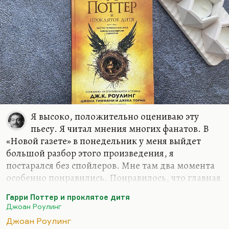
Я знал его как очень сильного публициста. Он
замечательно писал,…
Я высоко, положительно оцениваю эту
пьесу. Я читал мнения многих фанатов. В
«Новой газете» в понедельник у меня выйдет
большой разбор этого произведения, я
постарался без спойлеров. Мне там два момента
особенно понравились. Понравилось, что главная
злодейка — всё-таки женщина. Этого со времён
Гарри Поттер и проклятое дитя
Миледи не было. Не сочтите это за спойлер, это
Джоан Роулинг
для меня важно. Ну и потом, какие спойлеры?
Джоан Роулинг
Всё это давно напечатано в Сети.