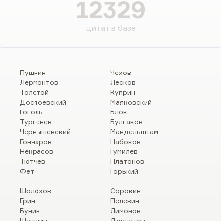
12329
цитат в базе
Пушкин
Чехов
Лермонтов
Лесков
Толстой
Куприн
Достоевский
Маяковский
Гоголь
Блок
Тургенев
Булгаков
Чернышевский
Мандельштам
Гончаров
Набоков
Некрасов
Гумилев
Тютчев
Платонов
Фет
Горький
Шолохов
Сорокин
Грин
Пелевин
Бунин
Лимонов
Шукшин
Довлатов