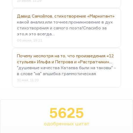
15 июня, 11:29
Давид Самойлов, стихотворение «Маркитант»
какой анализ,или точнее,проникновение в дух
стихотворения и самого поэта!Спасибо за
это,я это всегда…
06 июня, 19:21
Почему несмотря на то, что произведения «12
стульев» Ильфа и Петрова и «Растратчики»…
"душевные качества Катаева были на таковы" -
в слове "на" апшибка граммотическая
31 мая, 11:20
5625
одобренных цитат