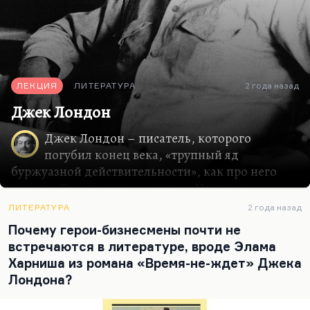
ЛЕКЦИЯ
ЛИТЕРАТУРА
2 года назад
Джек Лондон
Джек Лондон – писатель, которого
погубил конец века, «трупный яд
буржуазной действительности», как про него
писали. Он отравлен, конечно, Ницше в
огромной степени. Кроме Ницше, на него особо
ЛИТЕРАТУРА
2 года назад
никто не повлиял. Знаете, он в этой смысле
Почему герои-бизнесмены почти не
симметричен нашему Максиму Горькому.
встречаются в литературе, вроде Элама
Именно на Горького Джек Лондон похож
Харниша из романа «Время-не-ждет» Джека
больше других авторов. Именно потому, что из
Лондона?
своего бродяжничества, из своих детских
воспоминаний, из своего опыта детского труда и