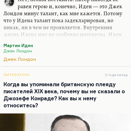
равен герою и, конечно, Иден — это Джек
Лондон минус талант, как мне кажется. Потому
что у Идена талант пока задекларирован, но
никак, ни в чем не проявляется. Внутренняя
жизнь Идена мне не особенно интересна. Иден
довольно плоский персонаж. Вот Волк Ларсен —
Мартин Иден
да, его отношения с Хемфри Ван Вейденом,— это
Джек Лондон
да. И в талант Ван Вейдена, и в талант Ларсена я
Джек Лондон
верю, хотя это талант совершено разный.
ЛИТЕРАТУРА
3 года назад
Когда вы упоминали британскую плеяду
писателей XIX века, почему вы не сказали о
Джозефе Конраде? Как вы к нему
относитесь?