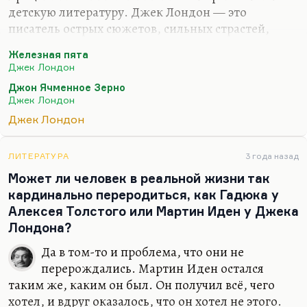
детскую литературу. Джек Лондон — это
писатель острых сюжетов, сильных страстей,
выпуклых картинок, такой немного Майн Рид.
Железная пята
Хотя я очень люблю его и бродяжьи рассказы, и,
Джек Лондон
конечно, его золотоискательскую эпопею про
Джон Ячменное Зерно
Смока Беллью, но — ничего не поделаешь, это
Джек Лондон
подростковый писатель.
Джек Лондон
У него три относительно взрослых романа.
«Железная пята», где абсолютно правильно
ЛИТЕРАТУРА
3 года назад
предсказано, что рано или поздно рабочий класс
Может ли человек в реальной жизни так
примирится с капиталистами, что
кардинально переродиться, как Гадюка у
олигархический капитал снимет основной
Алексея Толстого или Мартин Иден у Джека
антагонизм и появится что-то куда более…
Лондона?
Да в том-то и проблема, что они не
перерождались. Мартин Иден остался
таким же, каким он был. Он получил всё, чего
хотел, и вдруг оказалось, что он хотел не этого.