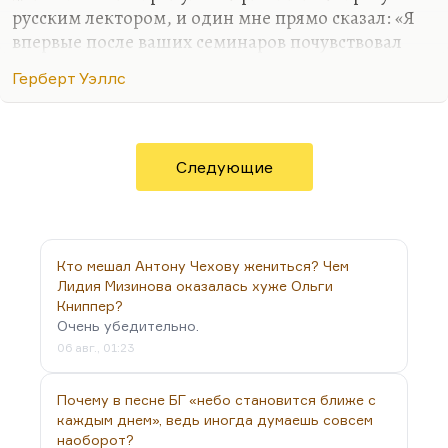
русским лектором, и один мне прямо сказал: «Я
впервые после ваших семинаров почувствовал
ужас ответственности, взрослый ужас жизни». Я
Герберт Уэллс
этого совсем не хотел, но в каком-то смысле,
наверное, и хотел.
Я не вижу разницы между студентом и
профессором, а может быть, студент еще и
Следующие
лучше. Я не льщу молодым, не пытаюсь к ним
подольститься. Слава богу, у нас неплохие
отношения. Я не вижу принципиальной разницы
между взрослыми и детьми. Я со своим сыном
Кто мешал Антону Чехову жениться? Чем
Андреем всегда говорил как со взрослым. Может
Лидия Мизинова оказалась хуже Ольги
Книппер?
быть, иногда слишком жестко. И с Шервудом та
Очень убедительно.
же…
06 авг., 01:23
Почему в песне БГ «небо становится ближе с
каждым днем», ведь иногда думаешь совсем
наоборот?