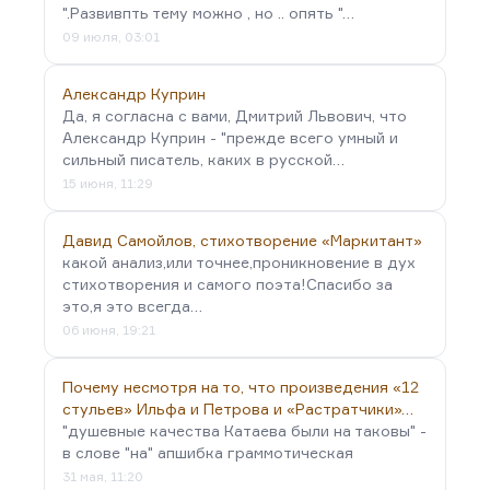
".Развивпть тему можно , но .. опять "…
09 июля, 03:01
Александр Куприн
Да, я согласна с вами, Дмитрий Львович, что
Александр Куприн - "прежде всего умный и
сильный писатель, каких в русской…
15 июня, 11:29
Давид Самойлов, стихотворение «Маркитант»
какой анализ,или точнее,проникновение в дух
стихотворения и самого поэта!Спасибо за
это,я это всегда…
06 июня, 19:21
Почему несмотря на то, что произведения «12
стульев» Ильфа и Петрова и «Растратчики»…
"душевные качества Катаева были на таковы" -
в слове "на" апшибка граммотическая
31 мая, 11:20