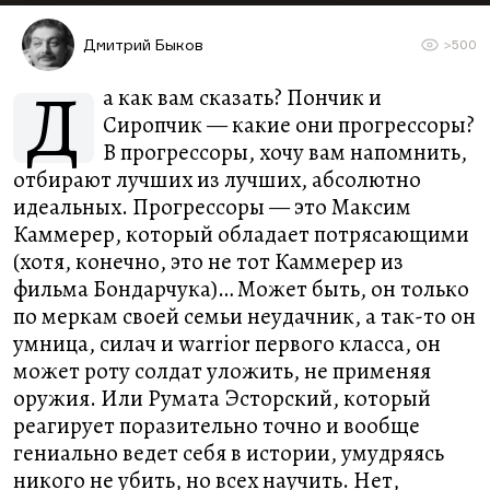
Дмитрий Быков
>500
Д
а как вам сказать? Пончик и
Сиропчик — какие они прогрессоры?
В прогрессоры, хочу вам напомнить,
отбирают лучших из лучших, абсолютно
идеальных. Прогрессоры — это Максим
Каммерер, который обладает потрясающими
(хотя, конечно, это не тот Каммерер из
фильма Бондарчука)… Может быть, он только
по меркам своей семьи неудачник, а так-то он
умница, силач и warrior первого класса, он
может роту солдат уложить, не применяя
оружия. Или Румата Эсторский, который
реагирует поразительно точно и вообще
гениально ведет себя в истории, умудряясь
никого не убить, но всех научить. Нет,