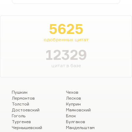
5625
одобренных цитат
12329
цитат в базе
Пушкин
Чехов
Лермонтов
Лесков
Толстой
Куприн
Достоевский
Маяковский
Гоголь
Блок
Тургенев
Булгаков
Чернышевский
Мандельштам