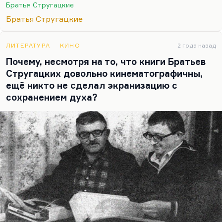
через заборы странные существа. Кому-то они
Братья Стругацкие
показались несчастными, вызывающими
Братья Стругацкие
жалость, кому-то они показались счастливыми и
пушистыми, а кому-то страшными кулями,
полными ужаса и тревоги.
ЛИТЕРАТУРА
КИНО
2 года назад
Почему, несмотря на то, что книги Братьев
Стругацких довольно кинематографичны,
ещё никто не сделал экранизацию с
сохранением духа?