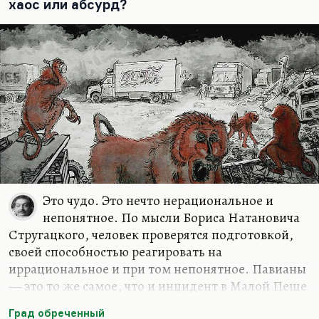
хаос или абсурд?
Вот у Стругацких была такая любимая мысль,
что будущее всегда беспощадно по отношению
к прошлому. Это так. Оно беспощадно просто
потому, что оно его сминает. Но ведь и
прошлое беспощадно по отношению к…
Это чудо. Это нечто нерациональное и
непонятное. По мысли Бориса Натановича
Стругацкого, человек проверятся подготовкой,
своей способностью реагировать на
иррациональное и при том непонятное. Павианы
— это то же самое, что и инцидент в Малой Пеше
из «Волны гасят ветер»: помните, когда повалили
Град обреченный