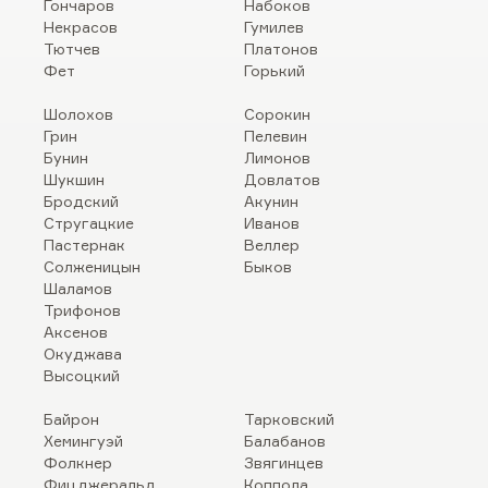
Гончаров
Набоков
Некрасов
Гумилев
Тютчев
Платонов
Фет
Горький
Шолохов
Сорокин
Грин
Пелевин
Бунин
Лимонов
Шукшин
Довлатов
Бродский
Акунин
Стругацкие
Иванов
Пастернак
Веллер
Солженицын
Быков
Шаламов
Трифонов
Аксенов
Окуджава
Высоцкий
Байрон
Тарковский
Хемингуэй
Балабанов
Фолкнер
Звягинцев
Фицджеральд
Коппола