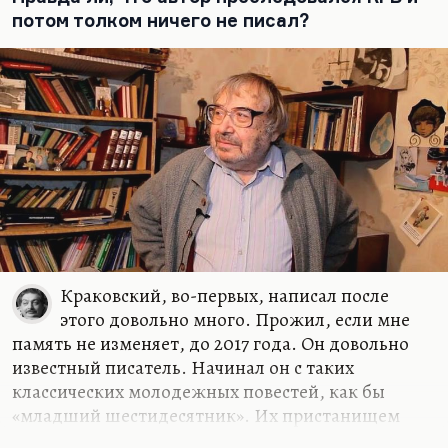
нём всё время Гашек?) Он —…
потом толком ничего не писал?
Краковский, во-первых, написал после
этого довольно много. Прожил, если мне
память не изменяет, до 2017 года. Он довольно
известный писатель. Начинал он с таких
классических молодежных повестей, как бы
«младший шестидесятник». Их пристанищем
стала «Юность», которая посильно продолжала