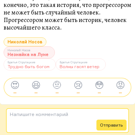
конечно, это такая история, что прогрессором
не может быть случайный человек.
Прогрессором может быть историк, человек
высочайшего класса.
Николай Носов
Николай Носов
Незнайка на Луне
Братья Стругацкие
Братья Стругацкие
Трудно быть богом
Волны гасят ветер
😍
😆
🤨
😢
😳
😡
—
—
—
—
—
—
Напишите комментарий
Отправить