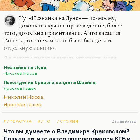
Ну, «Незнайка на Луне» — по-моему,
довольно скучное произведение, более
того, довольно примитивное. А что касается
Гашека, то о нём можно было бы сделать
отдельную лекцию.
Я в детстве пытался читать эту книгу, меня
оттолкнула её грязь. Сейчас она меня восхищает,
Незнайка на Луне
я её регулярно перечитываю. Не грязь восхищает,
Николай Носов
а то, как книга сделана, то, как она построена.
Похождения бравого солдата Швейка
Это «Дон Кихот» XX века, главный чешский эпос,
Ярослав Гашек
где Дон Кихот и Санчо Панса в одном лице. Меня
Николай Носов
тут, кстати, спрашивают, действительно ли я
Ярослав Гашек
думаю, что Швейк идиот. Он идиот в высшем, в
нравственном смысле. Он действительно не очень
ЛИТЕРАТУРА
КИНО
ИСТОРИЯ
2 года назад
способен к эмпатии, к сопереживанию. Он —
Что вы думаете о Владимире Краковском?
мещанин. Он такой милый (помните, говорит о
Правда ли, что автор преследовался КГБ и