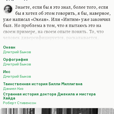
Знаете, если бы я это знал, более того, если
бы я хотел об этом говорить, я бы, наверное,
уже написал «Океан». Или «Интим» уже закончил
был. Но проблема в том, что я пытаюсь это на
своем примере, на своем опыте понять. То, что
человек диверсифицируется, раскалывается,
перестает восприниматься как цельное явление;
Океан
то, что человечество разделяется на несколько
Дмитрий Быков
уже не рас, а антропологических типов, которые
Орфография
друг с другом несовместимы, – это и есть главное
Дмитрий Быков
содержание большого откровения ХХ века. То
Икс
большое откровение, которое пережил в своем
Дмитрий Быков
время, как вы помните, Максим Каммерер (в 89
Таинственная история Билли Миллигана
лет) и о котором он написал «Волны гасят ветер».
Даниел Киз
Человечество не монолитно, человек не един. Как
Странная история доктора Джекила и мистера
Хайда
Стругацкие…
Роберт Стивенсон