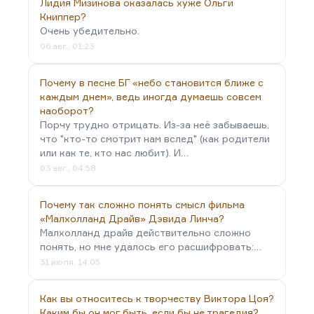
Лидия Мизинова оказалась хуже Ольги
Горького «Карамора» — о том самом
Книппер?
провокаторе. Он написан как бы от лица этого
Очень убедительно.
Петра Каразина, который умнее всех: и умнее
06 авг., 01:23
охранки, с которой он работает, и
революционеров, которых он предает. И он все
Почему в песне БГ «небо становится ближе с
время пытается нащупать ту грань, за которой…
каждым днем», ведь иногда думаешь совсем
наоборот?
Порчу трудно отрицать. Из-за неё забываешь,
что "кто-то смотрит нам вслед" (как родители
или как те, кто нас любит). И…
03 авг., 04:58
Почему так сложно понять смысл фильма
«Малхолланд Драйв» Дэвида Линча?
Малхолланд драйв действительно сложно
понять, но мне удалось его расшифровать:…
31 июля, 14:05
Как вы относитесь к творчеству Виктора Цоя?
Каким бы он мог быть, если бы не трагедия?