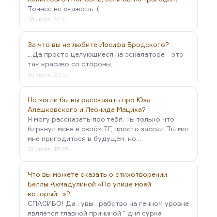
Точнее не скажешь :(
16 июля, 21:11
За что вы не любите Иосифа Бродского?
...Да просто целующиеся на эскалаторе - это
так красиво со стороны...
16 июля, 20:11
Не могли бы вы рассказать про Юза
Алешковского и Леонида Мациха?
Я могу рассказать про тебя. Ты только что
блркнул меня в своём ТГ, просто зассал. Ты мог
мне пригодиться в будущем, но…
12 июля, 15:25
Что вы можете сказать о стихотворении
Беллы Ахмадулиной «По улице моей
который…»?
СПАСИБО! Да , увы . рабство на генном уровне
является главной причиной " дня сурка