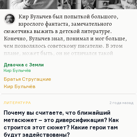
Булгакова. Они и родились почти…
Кир Булычев был попыткой большого,
взрослого фантаста, замечательного
сюжетчика выжить в детской литературе.
Конечно, Булычев знал, понимал и мог больше,
чем позволялось советскому писателю. В этом
плане, может быть, он не отличался такой
интеллектуальной мощью, как Стругацкие, но он
Девочка с Земли
обладал, безусловно, великолепным сюжетным
Кир Булычёв
мастерством. И потом, знаете, Булычев был
Братья Стругацкие
абсолютно человечен. Вот если Стругацкие, как и
Кир Булычёв
всякие модернисты, были абсолютно
несентиментальны, то Булычев, мне кажется, был
человеком большой сентиментальности,
ЛИТЕРАТУРА
2 года назад
чуткости, пронзительной печали о человеческой
Почему вы считаете, что ближайший
участи.
метасюжет – это диверсификация? Как
строится этот сюжет? Какие герои там
Интересная, кстати, это тема. У Стругацкий
будут задействованы?
интеллектуальная мощь такова, ужасы,…