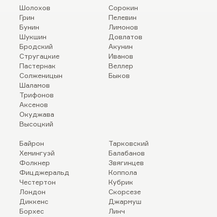
Шолохов
Сорокин
Грин
Пелевин
Бунин
Лимонов
Шукшин
Довлатов
Бродский
Акунин
Стругацкие
Иванов
Пастернак
Веллер
Солженицын
Быков
Шаламов
Трифонов
Аксенов
Окуджава
Высоцкий
Байрон
Тарковский
Хемингуэй
Балабанов
Фолкнер
Звягинцев
Фицджеральд
Коппола
Честертон
Кубрик
Лондон
Скорсезе
Диккенс
Джармуш
Борхес
Линч