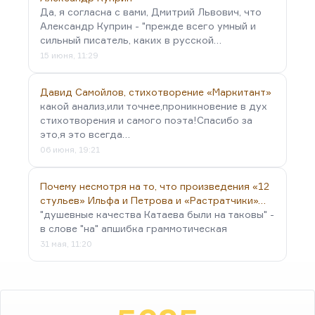
Да, я согласна с вами, Дмитрий Львович, что
Александр Куприн - "прежде всего умный и
сильный писатель, каких в русской…
15 июня, 11:29
Давид Самойлов, стихотворение «Маркитант»
какой анализ,или точнее,проникновение в дух
стихотворения и самого поэта!Спасибо за
это,я это всегда…
06 июня, 19:21
Почему несмотря на то, что произведения «12
стульев» Ильфа и Петрова и «Растратчики»…
"душевные качества Катаева были на таковы" -
в слове "на" апшибка граммотическая
31 мая, 11:20