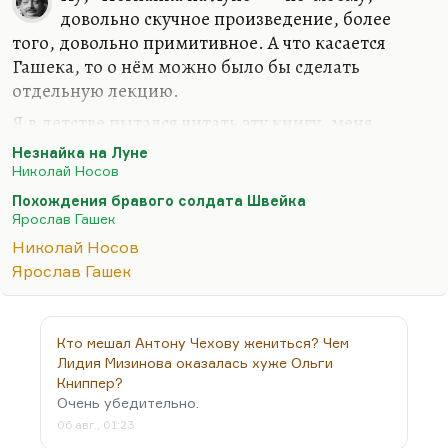
довольно скучное произведение, более
того, довольно примитивное. А что касается
Гашека, то о нём можно было бы сделать
отдельную лекцию.
Я в детстве пытался читать эту книгу, меня
оттолкнула её грязь. Сейчас она меня восхищает,
Незнайка на Луне
я её регулярно перечитываю. Не грязь восхищает,
Николай Носов
а то, как книга сделана, то, как она построена.
Похождения бравого солдата Швейка
Это «Дон Кихот» XX века, главный чешский эпос,
Ярослав Гашек
где Дон Кихот и Санчо Панса в одном лице. Меня
Николай Носов
тут, кстати, спрашивают, действительно ли я
Ярослав Гашек
думаю, что Швейк идиот. Он идиот в высшем, в
нравственном смысле. Он действительно не очень
способен к эмпатии, к сопереживанию. Он —
Кто мешал Антону Чехову жениться? Чем
мещанин. Он такой милый (помните, говорит о
Лидия Мизинова оказалась хуже Ольги
нём всё время Гашек?) Он —…
Книппер?
Очень убедительно.
06 авг., 01:23