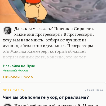
Да как вам сказать? Пончик и Сиропчик —
какие они прогрессоры? В прогрессоры,
хочу вам напомнить, отбирают лучших из
лучших, абсолютно идеальных. Прогрессоры —
это Максим Каммерер, который обладает
потрясающими (хотя, конечно, это не тот
Каммерер из фильма Бондарчука)… Может быть,
Незнайка на Луне
он только по меркам своей семьи неудачник, а
Николай Носов
так-то он умница, силач и warrior первого класса,
Николай Носов
он может роту солдат уложить, не применяя
оружия. Или Румата Эсторский, который
реагирует поразительно точно и вообще
ЛИТЕРАТУРА
2 года назад
гениально ведет себя в истории, умудряясь
Чем вы объясняете уход от реализма?
никого не убить, но всех научить. Нет, конечно,
Не мой собственный, а массовый. Михаил