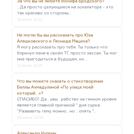
За что вы не любите Иосифа Бродского?
...Да просто целующиеся на эскалаторе - это
так красиво со стороны...
16 июля, 20:11
Не могли бы вы рассказать про Юза
Алешковского и Леонида Мациха?
Я могу рассказать про тебя. Ты только что
блркнул меня в своём ТГ, просто зассал. Ты мог
мне пригодиться в будущем, но…
12 июля, 15:25
Что вы можете сказать о стихотворении
Беллы Ахмадулиной «По улице моей
который…»?
СПАСИБО! Да , увы . рабство на генном уровне
является главной причиной " дня сурка
".Развивпть тему можно , но .. опять "…
09 июля, 03:01
Александр Куприн