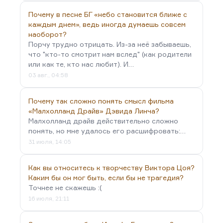
Почему в песне БГ «небо становится ближе с
каждым днем», ведь иногда думаешь совсем
наоборот?
Порчу трудно отрицать. Из-за неё забываешь,
что "кто-то смотрит нам вслед" (как родители
или как те, кто нас любит). И…
03 авг., 04:58
Почему так сложно понять смысл фильма
«Малхолланд Драйв» Дэвида Линча?
Малхолланд драйв действительно сложно
понять, но мне удалось его расшифровать:…
31 июля, 14:05
Как вы относитесь к творчеству Виктора Цоя?
Каким бы он мог быть, если бы не трагедия?
Точнее не скажешь :(
16 июля, 21:11