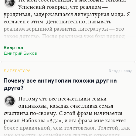
это такая история, что прогрессором не может
Успенский говорил, что реализм —
быть случайный человек. Прогрессором может
уродливая, задержавшаяся литературная мода. Я
быть историк, человек…
согласен с этим. Действительно, называть
реализм вершиной развития литературы — это
такое детство. После реализма уже был период
фэнтези, начавшийся с Толкиена и с «Незнайки».
Квартал
После фэнтези, после фантастики, после такого
Дмитрий Быков
спурта фантастики в 30-60-е годы, пришла другая
мода — мода на научную прозу, мода на Харари,
Докинза, в каком-то смысле Алексиевич, и
ЛИТЕРАТУРА
3 года назад
Нобелевская премия это четко отследила. Я
Почему все антиутопии похожи друг на
вообще думаю, что сейчас будет востребован
друга?
смешанный роман; роман с чертами научного
Потому что все несчастливы семьи
текста, безусловно, или нон-фикшн,
одинаковы, каждая счастливая семья
документальный роман, и так далее.
счастлива по-своему. С этой фразы начинается
Не случайно…
роман Набокова «Ада», и эта фраза мне кажется
более правильной, чем толстовская. Толстой, как
мне кажется, к семейному счастью относился