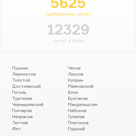
5625
одобренных цитат
12329
цитат в базе
Пушкин
Чехов
Лермонтов
Лесков
Толстой
Куприн
Достоевский
Маяковский
Гоголь
Блок
Тургенев
Булгаков
Чернышевский
Мандельштам
Гончаров
Набоков
Некрасов
Гумилев
Тютчев
Платонов
Фет
Горький