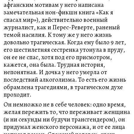
афганским мотивам у него написана
замечательная нон-фикшн книга «Как я
спасал мир»), действительно военный
журналист, как и Перес-Реверте, раненый
темой насилия. К тому же у него жизнь
довольно трагическая. Когда ему было 9 лет,
его шестилетняя сестренка утонула в пруду,
он ее не спас, хотя под его присмотром,
кажется, она была. Трудная история,
непонятная. И дочка у него умерла от
последствий алкоголизма. То есть его жизнь
обрамлена трагедиями, в трагическом духе
проходит.
Он немножко не в себе человек: одно время,
желая пережить то, что переживает женщина
(и ни секунды ни будучи трансгендером), он
придумал женского персонажа, и от ее лица