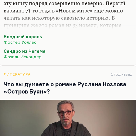
эту книгу подряд совершенно неверно. Первый
вариант 73-го года в «Новом мире» ещё можно
читать как некоторую сквозную историю. В
принципе же это роман из 33 новелл, которые
можно, наверное, было бы комбинировать и в
Бледный король
любом другом порядке.
Фостер Уоллес
Ну, наверное, «Бледного короля» Уоллеса,
Сандро из Чегема
который специально написан так, чтобы каждая
Фазиль Искандер
глава летела в читателя с неожиданной стороны.
Наверное, «Женщины и мужчины» Макьюена —
ЛИТЕРАТУРА
1 год назад
тоже такой роман в рассказах с прокладками
Что вы думаете о романе Руслана Козлова
авторской речи. Ну, не знаю. Довольно много
«Остров Буян»?
таких.
Я вам честно скажу, что я, например, «Туннель»
гэссовский читал не подряд. Наверное, надо
подряд, но у меня…