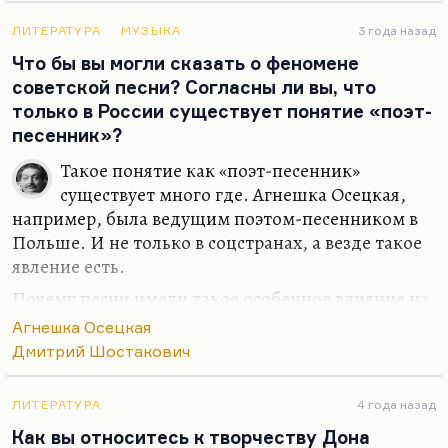
Другие люди, как Сорокин, любят встречаться
ЛИТЕРАТУРА
МУЗЫКА
3 года назад
изредка и с немногими. Третьи, как Пелевин, не
Что бы вы могли сказать о феномене
любят встречаться вообще. Но это нормально.
советской песни? Согласны ли вы, что
Кстати, не хочу пролезать в один ряд ни с кем, но
только в России существует понятие «поэт-
честно скажу: у меня в Москве…
песенник»?
Такое понятие как «поэт-песенник»
существует много где. Агнешка Осецкая,
например, была ведущим поэтом-песенником в
Польше. И не только в соцстранах, а везде такое
явление есть.
Почему песни имели такое особенное влияние на
советского человека? Видите ли, в Советском
Агнешка Осецкая
Союзе особенно нагляден стал вот этот феномен
Дмитрий Шостакович
появления авторской песни — то есть, иными
словами, появления авторского,
ЛИТЕРАТУРА
4 года назад
конкретизированного, личностного фольклора,
Как вы относитесь к творчеству Дона
фольклора от первого лица. Это означало, что