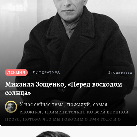
остаётся хорошим писателем для американских
интеллектуалов. Он не совершил ещё прорыва
пока. Может быть, совершит, не знаю. Даже
Салман Рушди, которого я не люблю совсем и…
ЛЕКЦИЯ
ЛИТЕРАТУРА
2 года назад
Михаила Зощенко, «Перед восходом
солнца»
У нас сейчас тема, пожалуй, самая
сложная, применительно ко всей военной
прозе, потому что мы говорим о 1943 годе и о
повести Михаила Зощенко «Перед восходом
солнца». Эта вещь прямого отношения к войне