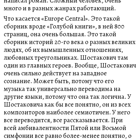
написал роман. Сложный человек, очень
много и в разных жанрах работающий.
Что касается «Europe Central». Это такой
сборник вроде «Голубой книги», в ней 800
страниц, она очень большая. Это такой
сборник историй 20-го века о разных великих
людях, об их вымышленных отношениях,
любовных треугольниках. Шостакович там
один из главных героев. Вообще, Шостакович
очень сильно действует на западное
сознание. Может быть, потому что его
музыка так универсально переводима на
другие языки, потому что она так логична. У
Шостаковича как бы все понятно, он из всех
композиторов наиболее семиотичен. У него
все переводится, все рассказывается. При
всей амбивалентности Пятой или Восьмой
симфонии все равно более-менее понятно, о