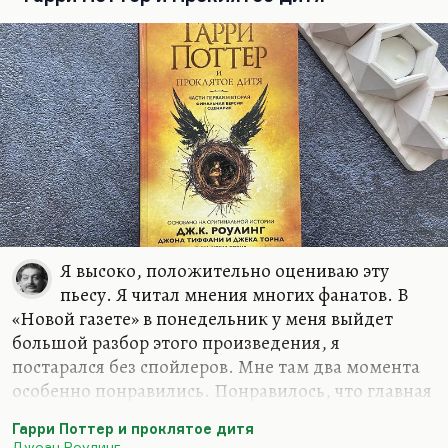
статью «Не могу молчать».
Я знал его как очень сильного публициста. Он
замечательно писал,…
Я высоко, положительно оцениваю эту
пьесу. Я читал мнения многих фанатов. В
«Новой газете» в понедельник у меня выйдет
большой разбор этого произведения, я
постарался без спойлеров. Мне там два момента
особенно понравились. Понравилось, что главная
злодейка — всё-таки женщина. Этого со времён
Гарри Поттер и проклятое дитя
Миледи не было. Не сочтите это за спойлер, это
Джоан Роулинг