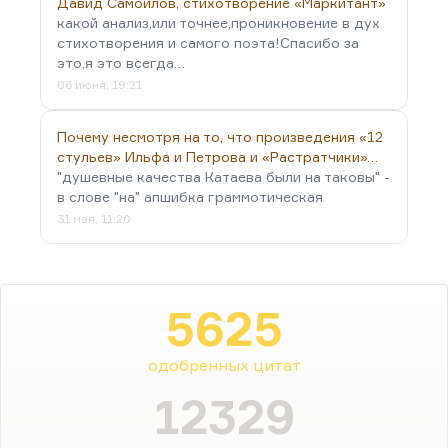
Давид Самойлов, стихотворение «Маркитант»
какой анализ,или точнее,проникновение в дух
стихотворения и самого поэта!Спасибо за
это,я это всегда…
06 июня, 19:21
Почему несмотря на то, что произведения «12
стульев» Ильфа и Петрова и «Растратчики»…
"душевные качества Катаева были на таковы" -
в слове "на" апшибка граммотическая
31 мая, 11:20
5625
одобренных цитат
12329