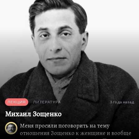
не имеет, но то косвенное, которое она имеет,
мне представляется, может быть, даже более
значительным.
О войне по горячим следам написать очень
трудно, война предполагает три жанра —
публицистика, если считать ее частью
литературы, поэзия и драматургия. Драматургия
— жанр самый оперативный, и сразу появляются
сразу пьесы великие, потому что театр — это
средство агитации. А поэзия, как вы понимаете,
на газетной странице зовет на борьбу с врагом,
напоминает о доме, о высоких исторических…
ЛЕКЦИЯ
ЛИТЕРАТУРА
3 года назад
Михаил Зощенко
Меня просили поговорить на тему
отношения Зощенко к женщине и вообще