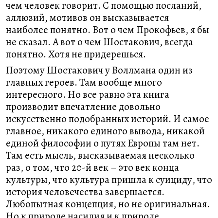
чем человек говорит. С помощью посланий,
аллюзий, мотивов он высказывается
наиболее понятно. Вот о чем Прокофьев, я бы
не сказал. А вот о чем Шостакович, всегда
понятно. Хотя не придерешься.
Поэтому Шостакович у Воллмана один из
главных героев. Там вообще много
интересного. Но все равно эта книга
производит впечатление довольно
искусственно подобранных историй. И самое
главное, никакого единого вывода, никакой
единой философии о путях Европы там нет.
Там есть мысль, высказываемая несколько
раз, о том, что 20-й век – это век конца
культуры, что культура пришла к суициду, что
история человечества завершается.
Любопытная концепция, но не оригинальная.
Но к природе насилия и к природе