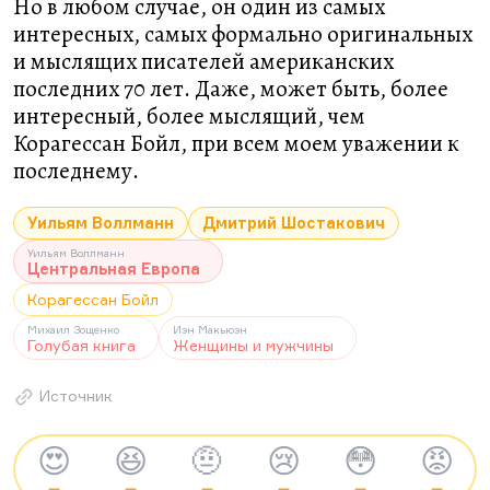
Но в любом случае, он один из самых
интересных, самых формально оригинальных
и мыслящих писателей американских
последних 70 лет. Даже, может быть, более
интересный, более мыслящий, чем
Корагессан Бойл, при всем моем уважении к
последнему.
Уильям Воллманн
Дмитрий Шостакович
Уильям Воллманн
Центральная Европа
Корагессан Бойл
Михаил Зощенко
Иэн Макьюэн
Голубая книга
Женщины и мужчины
Источник
😍
😆
🤨
😢
😳
😡
—
—
—
—
—
—