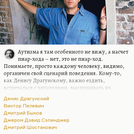
Аутизма я там особенного не вижу, а насчет
пиар-хода – нет, это не пиар-ход.
Понимаете, просто каждому человеку, видимо,
органичен свой сценарий поведения. Кому-то,
как Денису Драгунскому, важно ездить,
встречаться с читателями, выслушивать их,
зарисовывать новые социальные типажи. Я
Денис Драгунский
видел, как Драгунский общается с аудиторией:
Виктор Пелевин
для него это такое же наслаждение, как для меня
Дмитрий Быков
вести урок. Он пропитывается чужими
Джером Дэвид Сэлинджер
историями, чужими настроениями. Это его
Дмитрий Шостакович
способ познания мира.