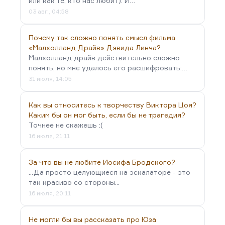
или как те, кто нас любит). И…
03 авг., 04:58
Почему так сложно понять смысл фильма
«Малхолланд Драйв» Дэвида Линча?
Малхолланд драйв действительно сложно
понять, но мне удалось его расшифровать:…
31 июля, 14:05
Как вы относитесь к творчеству Виктора Цоя?
Каким бы он мог быть, если бы не трагедия?
Точнее не скажешь :(
16 июля, 21:11
За что вы не любите Иосифа Бродского?
...Да просто целующиеся на эскалаторе - это
так красиво со стороны...
16 июля, 20:11
Не могли бы вы рассказать про Юза