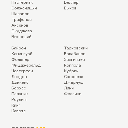
Пастернак
Веллер
Солженицын
Быков
Шаламов
Трифонов
Аксенов
Окуджава
Высоцкий
Байрон
Тарковский
Хемингуэй
Балабанов
Фолкнер
Звягинцев
Фицджеральд
Коппола
Честертон
Кубрик
Лондон
Скорсезе
Диккенс
Джармуш
Борхес
Линч
Паланик
Феллини
Роулинг
Кинг
Капоте