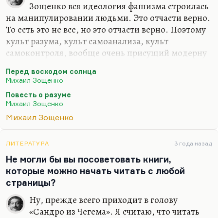
Зощенко вся идеология фашизма строилась
на манипулировании людьми. Это отчасти верно.
То есть это не все, но это отчасти верно. Поэтому
культ разума, культ самоанализа, культ
самоконтроля, вообще очень присущий модерну
— а Зощенко был убежденный модернист,— это
Перед восходом солнца
в его повести «Перед восходом солнца» особенно
Михаил Зощенко
важно. Почему «Перед восходом солнца»?
Повесть о разуме
Потому что перед началом новой эры, в которой
Михаил Зощенко
человек будет самодостаточен. Понимаете, в
Михаил Зощенко
которой человек будет полностью подвластен
своему разуму. А фашизм — это торжество
бессознательного, по Зощенко, это торжество
ЛИТЕРАТУРА
3 года назад
инстинкта, рефлекса. Он решил свою
Не могли бы вы посоветовать книги,
внутреннюю жизнь целиком подставить под
которые можно начать читать с любой
контроль ума,…
страницы?
Ну, прежде всего приходит в голову
«Сандро из Чегема». Я считаю, что читать