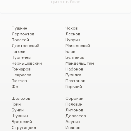
цитат в базе
Пушкин
Чехов
Лермонтов
Лесков
Толстой
Куприн
Достоевский
Маяковский
Гоголь
Блок
Тургенев
Булгаков
Чернышевский
Мандельштам
Гончаров
Набоков
Некрасов
Гумилев
Тютчев
Платонов
Фет
Горький
Шолохов
Сорокин
Грин
Пелевин
Бунин
Лимонов
Шукшин
Довлатов
Бродский
Акунин
Стругацкие
Иванов