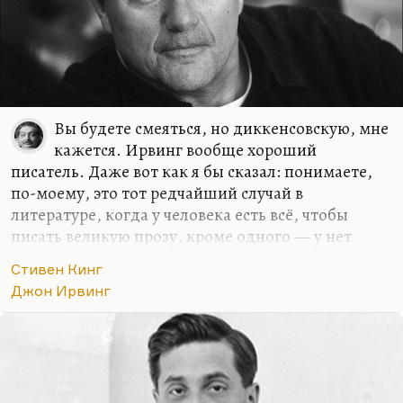
Вы будете смеяться, но диккенсовскую, мне
кажется. Ирвинг вообще хороший
писатель. Даже вот как я бы сказал: понимаете,
по-моему, это тот редчайший случай в
литературе, когда у человека есть всё, чтобы
писать великую прозу, кроме одного — у нет
темперамента, мало темперамента, мало
Стивен Кинг
решимости на большие эксперименты, он
Джон Ирвинг
слишком ровный. У Кинга, его друга
ближайшего, есть этот темперамент и есть
парадоксальность. За этот счёт у Кинга есть и тяга
к злодейству. У Кинга есть тёмная сторона, а у
Ирвинга нет тёмной стороны, поэтому он