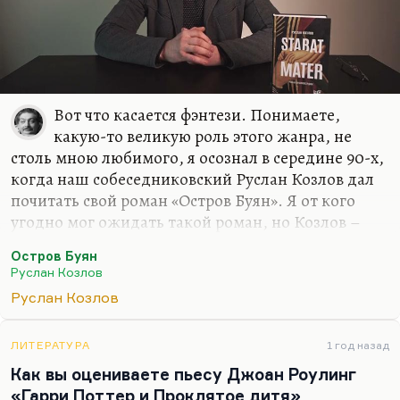
Вот что касается фэнтези. Понимаете,
какую-то великую роль этого жанра, не
столь мною любимого, я осознал в середине 90-х,
когда наш собеседниковский Руслан Козлов дал
почитать свой роман «Остров Буян». Я от кого
угодно мог ожидать такой роман, но Козлов –
известный политический журналист, он
Остров Буян
редактировал «Смену» ленинградскую, он автор
Руслан Козлов
первой публикации о «Митьках», он и открыл их
Руслан Козлов
как течение. Он был автором первого ответа
Нине Андреевой на «Не могу поступиться
принципами». Когда все замерли, думая, что это
ЛИТЕРАТУРА
1 год назад
произошел поворот в правительстве, а вот Козлов
Как вы оцениваете пьесу Джоан Роулинг
взял и написал очень резкую и язвительную
«Гарри Поттер и Проклятое дитя»