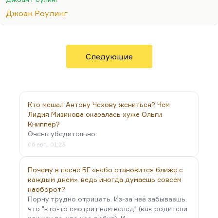
для меня важно. Ну и потом, какие спойлеры?
Джоан Роулинг
Всё это давно напечатано в Сети.
Что касается второго важного для меня открытия.
Там потрясающе дана тема родительского
бессилия, когда ты понимаешь, что ты хочешь
Следующие
мальчика своего или девочку защитить от боли, а
Дамблдор с портрета отвечает: «Боль должна
прийти. И она придёт». И тогда почти
буквально…
Кто мешал Антону Чехову жениться? Чем
Лидия Мизинова оказалась хуже Ольги
Книппер?
Очень убедительно.
06 авг., 01:23
Почему в песне БГ «небо становится ближе с
каждым днем», ведь иногда думаешь совсем
наоборот?
Порчу трудно отрицать. Из-за неё забываешь,
что "кто-то смотрит нам вслед" (как родители