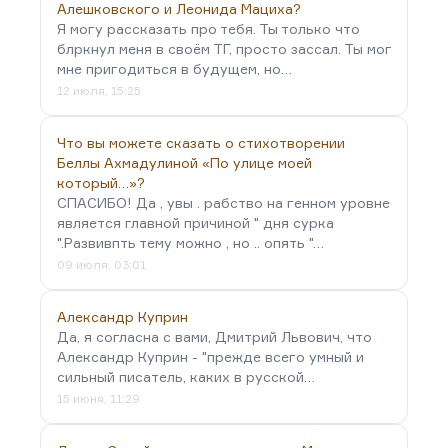
Алешковского и Леонида Мациха?
Я могу рассказать про тебя. Ты только что
блркнул меня в своём ТГ, просто зассал. Ты мог
мне пригодиться в будущем, но…
12 июля, 15:25
Что вы можете сказать о стихотворении
Беллы Ахмадулиной «По улице моей
который…»?
СПАСИБО! Да , увы . рабство на генном уровне
является главной причиной " дня сурка
".Развивпть тему можно , но .. опять "…
09 июля, 03:01
Александр Куприн
Да, я согласна с вами, Дмитрий Львович, что
Александр Куприн - "прежде всего умный и
сильный писатель, каких в русской…
15 июня, 11:29