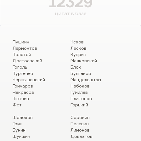
12329
цитат в базе
Пушкин
Чехов
Лермонтов
Лесков
Толстой
Куприн
Достоевский
Маяковский
Гоголь
Блок
Тургенев
Булгаков
Чернышевский
Мандельштам
Гончаров
Набоков
Некрасов
Гумилев
Тютчев
Платонов
Фет
Горький
Шолохов
Сорокин
Грин
Пелевин
Бунин
Лимонов
Шукшин
Довлатов