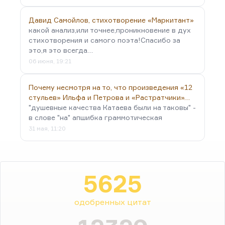
Давид Самойлов, стихотворение «Маркитант»
какой анализ,или точнее,проникновение в дух
стихотворения и самого поэта!Спасибо за
это,я это всегда…
06 июня, 19:21
Почему несмотря на то, что произведения «12
стульев» Ильфа и Петрова и «Растратчики»…
"душевные качества Катаева были на таковы" -
в слове "на" апшибка граммотическая
31 мая, 11:20
5625
одобренных цитат