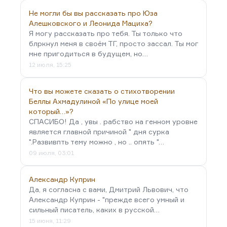
Не могли бы вы рассказать про Юза
Алешковского и Леонида Мациха?
Я могу рассказать про тебя. Ты только что
блркнул меня в своём ТГ, просто зассал. Ты мог
мне пригодиться в будущем, но…
12 июля, 15:25
Что вы можете сказать о стихотворении
Беллы Ахмадулиной «По улице моей
который…»?
СПАСИБО! Да , увы . рабство на генном уровне
является главной причиной " дня сурка
".Развивпть тему можно , но .. опять "…
09 июля, 03:01
Александр Куприн
Да, я согласна с вами, Дмитрий Львович, что
Александр Куприн - "прежде всего умный и
сильный писатель, каких в русской…
15 июня, 11:29