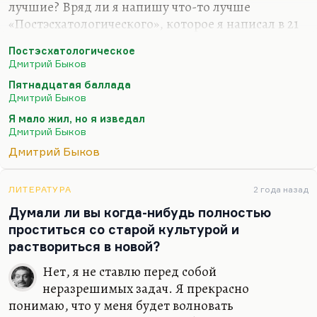
лучшие? Вряд ли я напишу что-то лучше
«Постэсхатологического», которое я написал в 21
год («Наше свято место отныне пусто…»), вряд ли
Постэсхатологическое
я напишу что-то лучше «Пятнадцатой баллады»
Дмитрий Быков
(«Если б был я Дэн Браун…») или моего самого
Пятнадцатая баллада
любимого стихотворения – «Сказки о рыбаке и
Дмитрий Быков
рыбке»… Вообще, лучшее стихотворение мое
Я мало жил, но я изведал
звучит так:
Дмитрий Быков
Я мало жил, но я изведал
Дмитрий Быков
И тьму, и свет.
Небесной Родины я не предал –
ЛИТЕРАТУРА
2 года назад
Думали ли вы когда-нибудь полностью
Что нет, то нет.
проститься со старой культурой и
Земную предал неоднократно,
раствориться в новой?
И…
Нет, я не ставлю перед собой
неразрешимых задач. Я прекрасно
понимаю, что у меня будет волновать