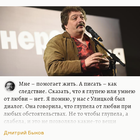
Учил же нас Кроули, тот, что Алистер,
Что вся наша жизнь – бесконечная щель,
В которую чаша должна провалиться.
Откуда это? Но рифма очень хорошая, забавно.
Вообще, стихи, как учил нас Лосев, лучше всего
сочиняются в первый…
Мне – помогает жить. А писать – как
следствие. Сказать, что я глупею или умнею
от любви – нет. Я помню, у нас с Улицкой был
диалог. Она говорила, что глупела от любви при
любых обстоятельствах. Не то чтобы глупела, а
слабела, и это не позволяло какие-то вещи
додумывать и договаривать до конца. Но у меня
Дмитрий Быков
все-таки этого нет, для меня любовь – это формат