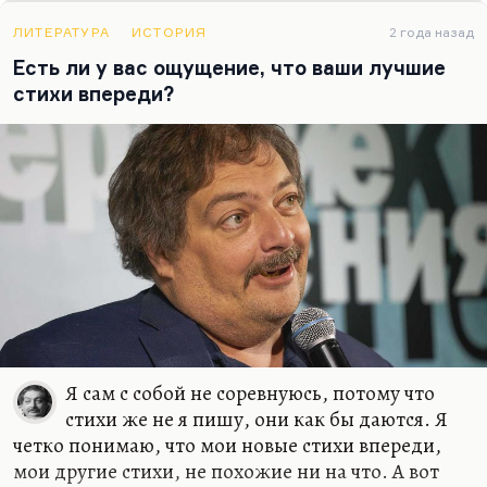
общения. И всегда так получилось, если искать
какую-то общую черту у моих жен или тех
ЛИТЕРАТУРА
ИСТОРИЯ
2 года назад
женщин, с которыми у меня были долгие и
Есть ли у вас ощущение, что ваши лучшие
счастливые отношения, – это были женщины, с
стихи впереди?
которыми мне нравилось разговаривать, в
которых я находил не эхо, а именно гениальный
ответ, додумывание такое.
Иной раз Катька что-нибудь такое скажет, и
жить хочется. Что-нибудь…
Я сам с собой не соревнуюсь, потому что
стихи же не я пишу, они как бы даются. Я
четко понимаю, что мои новые стихи впереди,
мои другие стихи, не похожие ни на что. А вот