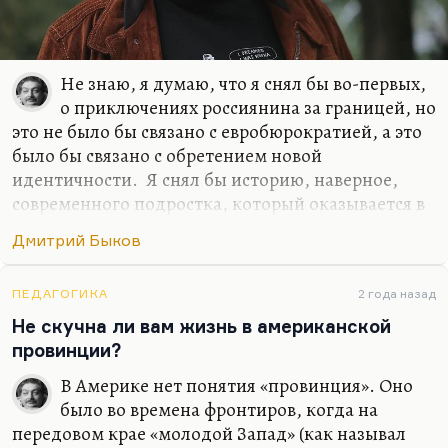
Не знаю, я думаю, что я снял бы во-первых,
о приключениях россиянина за границей, но
это не было бы связано с евробюрократией, а это
было бы связано с обретением новой
идентичности. Я снял бы историю, наверное,
современного подростка, который оказывается в
трудном классе и пытается в нем завоевать,
Дмитрий Быков
отвоевать себе место. И я, наверное, снял бы
хорошую любовную историю… Я не вижу, к
сожалению, любовных историй в современной
ПЕДАГОГИКА
2 года назад
России в современном кино. Понимаете, всех
Не скучна ли вам жизнь в американской
ведь обычно занимает история гендерной
провинции?
идентичности, которая, по-моему, совсем
В Америке нет понятия «провинция». Оно
неинтересна. Людей занимает проблема как
было во времена фронтиров, когда на
совместить, условно говоря, секс и отношения.
передовом крае «молодой Запад» (как называл
Как в «Интиме», например: возможен ли секс