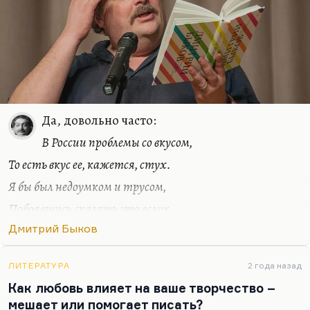
Да, довольно часто:
В России проблемы со вкусом,
То есть вкус ее, кажется, стух.
Я бы был недоумком и трусом,
Побоявшись сказать это вслух.
Вот проснулся и записал. Я сделал из этого
Дмитрий Быков
стихотворение. Иногда это совершенно какие-то
полубредовые, но, может быть, гениальные
ЛИТЕРАТУРА
2 года назад
озарения:
Как любовь влияет на ваше творчество –
Мы делаем чаши, но чаши не цель;
мешает или помогает писать?