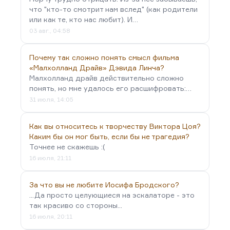
что "кто-то смотрит нам вслед" (как родители
или как те, кто нас любит). И…
03 авг., 04:58
Почему так сложно понять смысл фильма
«Малхолланд Драйв» Дэвида Линча?
Малхолланд драйв действительно сложно
понять, но мне удалось его расшифровать:…
31 июля, 14:05
Как вы относитесь к творчеству Виктора Цоя?
Каким бы он мог быть, если бы не трагедия?
Точнее не скажешь :(
16 июля, 21:11
За что вы не любите Иосифа Бродского?
...Да просто целующиеся на эскалаторе - это
так красиво со стороны...
16 июля, 20:11