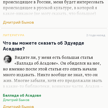
происходящее в России, меня будет интересовать
происходящее в русской культуре, в которой я
какое-никакое (не могу сказать, что большое)
место все-таки занимаю. Какое-то занимаю,
Дмитрий Быков
безусловно. Сужу я об этом прежде всего по
реакции на меня американских друзей –
студентов, славистов. Так что нет, я не думал
ЛИТЕРАТУРА
2 года назад
бросить то, что я там прожил и то, что я там
Что вы можете сказать об Эдуарде
видел и сделал. Иной вопрос, что писать по-
Асадове?
английски я, конечно, буду. От этого никуда не
Видите ли, у меня есть большая статья
денешься. Писание на английском делает речь
«Баллада об Асадове». Он обиделся на нее,
более четкой. Переводить с английского я буду
но именно после этой статьи его опять начали
много. Вот «Март» переведу Кунищака, буду
много издавать. Никто вообще не знал, что он
«Сорделло» заканчивать. Конечно, я…
жив. Многие забыли, хотя его продолжали звать
в какие-то библиотеки, воинские части. Асадов –
значительное литературное явление. Это поэзия
Баллада об Асадове
для советского нижнего этажа среднего класса.
Дмитрий Быков
Этим людям нужна своя поэзия. Это поэтическая
Дмитрий Быков