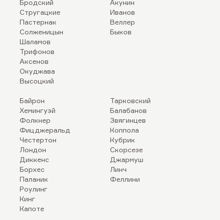
Бродский
Акунин
Стругацкие
Иванов
Пастернак
Веллер
Солженицын
Быков
Шаламов
Трифонов
Аксенов
Окуджава
Высоцкий
Байрон
Тарковский
Хемингуэй
Балабанов
Фолкнер
Звягинцев
Фицджеральд
Коппола
Честертон
Кубрик
Лондон
Скорсезе
Диккенс
Джармуш
Борхес
Линч
Паланик
Феллини
Роулинг
Кинг
Капоте