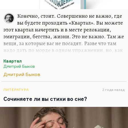
Конечно, стоит. Совершенно не важно, где
вы будете проходить «Квартал». Вы можете
этот квартал начертить и в месте релокации,
эмиграции, бегства, жизни. Это не важно. Там же
вещи, за которые вас не посадят. Разве что там
надо дать по морде в одном упражнении, но, как
выясняется в конце, давать не надо. «Квартал»
Квартал
ведь проходится с единственной целью –
Дмитрий Быков
вырваться из привычных связей.
Дмитрий Быков
Я совершенно не скрываю: я могу сказать, по
какому принципу построены все эти упражнения.
ЛИТЕРАТУРА
2 года назад
Надо вырвать себя из паутины ложных связей, из
Сочиняете ли вы стихи во сне?
цепочек ложных долгов, из обязательств, из
квазиважных дел. «Квартал» превращает вашу
жизнь на время в тотальный разрыв. Причем
«Квартал» можно проходить с женой, с…