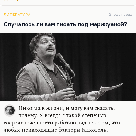
поп-культура, не лишенная ни морали, ни
сюжетного чувства, ни формальных интересных
находок. Безусловно, это важный человек.
ЛИТЕРАТУРА
2 года назад
Понимаете, в Советском Союзе была довольно
Случалось ли вам писать под марихуаной?
интеллигентная, довольно культурная попса
(хотя это нельзя назвать попсой). Вот ушел со
сцены Валерий Леонтьев. Сделал такое…
Никогда в жизни, и могу вам сказать,
почему. Я всегда с такой степенью
сосредоточенности работаю над текстом, что
любые привходящие факторы (алкоголь,