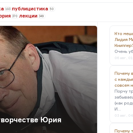
ка
публицистика
103
50
ория
лекции
370
349
Кто меш
Лидия М
Книппер
Очень у
06 авг., 01
Почему в
с кажды
совсем 
Порчу тр
забываеш
(как род
И…
03 авг., 0
творчестве Юрия
Почему 