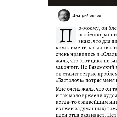
Дмитрий Быков
П
о-моему, он бл
особенно ранние
знаю, что для 
комплимент, когда хвали
очень нравились и «Слад
жаль, что этот цикл не з
закончит. Но Вяземский 
он ставит острые проблем
«Бэстолочь» потряс меня 
Мне очень жаль, что он т
и так мало времени худо
когда-то с живейшим инт
из семи задуманных) том
идеи отца развивает. Нет