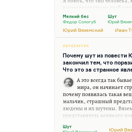
Я боюсь, что тип человека,
высмеивает чужие слабости
слабость, не способен к ум
Мелкий бес
Шут
ударов по самому больному
Федор Сологуб
Юрий Вязе
Я думаю, что у Юрия Вяземс
Юрий Вяземский
Иван Т
Я с ужасом узнал от Юрия П
Потому что Вяземский не та
ЛИТЕРАТУРА
тот герой, которого я нен
Почему шут из повести 
это семейная картина, ген
закончил тем, что пора
кому…
Что это за странное яв
А это всегда так быва
мира, он начинает стр
почему появилась такая вещ
мальчик, страшный предста
людены и их шутены. Вязем
представитель великого п
одновременно с Пелевиным
Шут
начале 60-х, ну или в конц
Юрий Вя
Юрий Вяземский