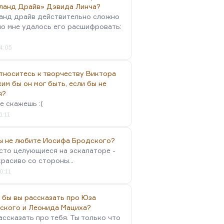
ланд Драйв» Дэвида Линча?
анд драйв действительно сложно
но мне удалось его расшифровать:
4:05
тноситесь к творчеству Виктора
им бы он мог быть, если бы не
я?
е скажешь :(
1:11
вы не любите Иосифа Бродского?
осто целующиеся на эскалаторе -
красиво со стороны...
0:11
 бы вы рассказать про Юза
ского и Леонида Мациха?
ассказать про тебя. Ты только что