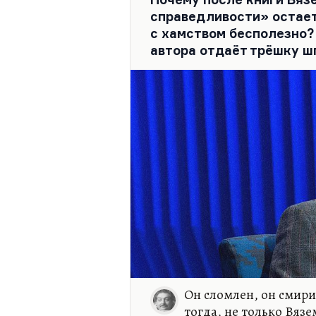
справедливости» остает
с хамством бесполезно?
автора отдаёт трёшку ш
Он сломлен, он смири
тогда, не только Вяз