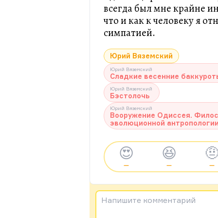
всегда был мне крайне ин
что и как к человеку я о
симпатией.
Юрий Вяземский
Юрий Вяземский
Сладкие весенние баккурот
Юрий Вяземский
Бэстолочь
Юрий Вяземский
Вооружение Одиссея. Филос
эволюционной антропологи
😍
😆

—
—
—
Напишите комментарий