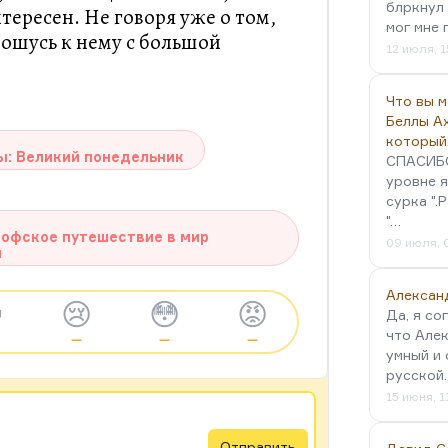
блркнул 
тересен. Не говоря уже о том,
мог мне 
тношусь к нему с большой
12 июля, 1
Что вы 
Беллы А
который
ы: Великий понедельник
СПАСИБО!
уровне я
сурка ".
"…
офское путешествие в мир
09 июля, 
и
Алексан

😢
😳
😡
Да, я со
что Алек
—
—
—
умный и 
русской
15 июня, 1
Отправить