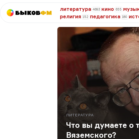
литература
кино
музы
4693
655
Быков
ФМ
религия
педагогика
ист
152
180
ЛИТЕРАТУРА
Что вы думаете о 
Вяземского?