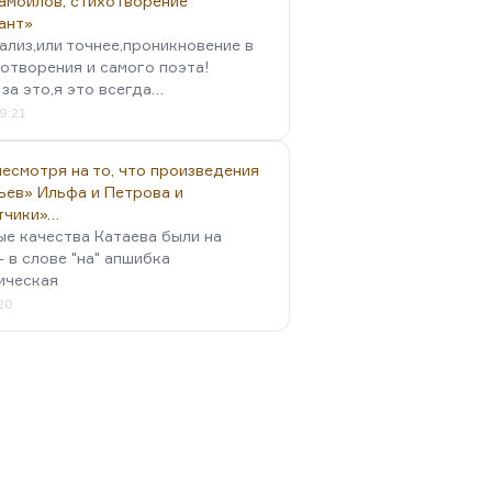
амойлов, стихотворение
ант»
ализ,или точнее,проникновение в
отворения и самого поэта!
за это,я это всегда…
9:21
есмотря на то, что произведения
ьев» Ильфа и Петрова и
тчики»…
ые качества Катаева были на
- в слове "на" апшибка
ическая
:20