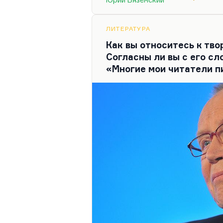
дел, они очень умные. И в
вдохнула все свои умения. 
применить. Их жизнь пере
ЛИТЕРАТУРА
Как вы относитесь к тв
Шут — это человек, которы
Согласны ли вы с его сл
цинизма, тотальной подмен
«Многие мои читатели пи
ждете от него…