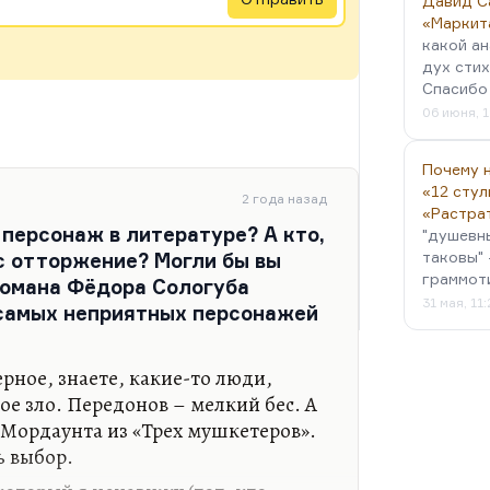
Давид С
«Маркит
какой ан
дух стих
Спасибо 
06 июня, 1
Почему н
«12 стул
2 года назад
«Растра
персонаж в литературе? А кто,
"душевн
таковы" 
ас отторжение? Могли бы вы
граммот
романа Фёдора Сологуба
31 мая, 11
 самых неприятных персонажей
рное, знаете, какие-то люди,
е зло. Передонов – мелкий бес. А
 Мордаунта из «Трех мушкетеров».
ь выбор.