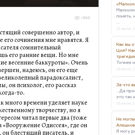
«Малхол
Малхолл
понять, 
>500
…
31 июля, 1
естящий совершенно автор, и
 его сочинения мне нравятся. Я
Как вы о
писателя сомнительный
Цоя? Как
шь его ранние вещи. Но мне
трагеди
кие весенние баккуроты». Очень
Точнее н
авершен, надеюсь, он его еще
16 июля, 2
великолепный парадоксалист,
ы, он психолог, его рассказ
За что 
...Да пр
когда-то.
это так 
ак много времени уделяет науке
16 июля, 2
жественному творчеству, но я
ересом читал первые два (тоже
Не могли
а «Вооружение Одиссея», где он
Алешков
, он блестящий писатель, и
Я могу р