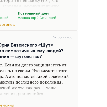
 который я ненавижу (тот, кто
, злораден, ненавидит чужую
илению, а только к нанесению
Потерянный дом
 месту).
мский
Александр Житинский
кого в «Шуте» этот тип обозначен.
ургенев
авловича, что это автопортрет.
кой. Но вообще говоря, шут – это
3 года назад
авижу. Но в фильме Андрея Эшпая –
Юрия Вяземского «Шут»
иальный фильм абсолютно, мало
зил симпатичных ему людей?
ление — шутовство?
ет. Если вы долго защищаетесь от
елять по своим. Что касается того,
ь. А это появился такой советский
витель последнего поколения,
ский же это как раз — тоже
околения, родившийся
, вот с Щербаковым, родившиеся в
е 50-х. Они родились для великих
земский