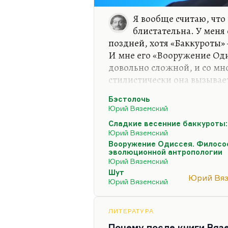
Я вообще считаю, что
блистательна. У меня
поздней, хотя «Баккуроты»
И мне его «Вооружение Оди
довольно сложной, и со мно
стилистически она вызывает
закончена, там из семи том
Бэстолочь
Но вопрос совершенно не в
Юрий Вяземский
Вяземский сам как сложный
Сладкие весенние баккуроты:
новая инкарнация вот того 
Юрий Вяземский
переродившегося, которого
Вооружение Одиссея. Филосо
эволюционной антропологии
Мы же с ним много разгов
Юрий Вяземский
работал у него там. И меня 
Шут
Юрий Вя
Юрий Вяземский
работаю с человеком,…
ЛИТЕРАТУРА
Почему после книги Вяз