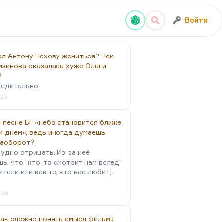
Войти
ал Антону Чехову жениться? Чем
изинова оказалась хуже Ольги
?
бедительно.
:23
 песне БГ «небо становится ближе
м днем», ведь иногда думаешь
наоборот?
удно отрицать. Из-за неё
ь, что "кто-то смотрит нам вслед"
ители или как те, кто нас любит).
4:58
так сложно понять смысл фильма