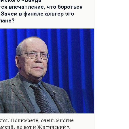
ся впечатление, что бороться
 Зачем в финале альтер эго
пане?
лся. Понимаете, очень многие
емский, но вот и Житинский в