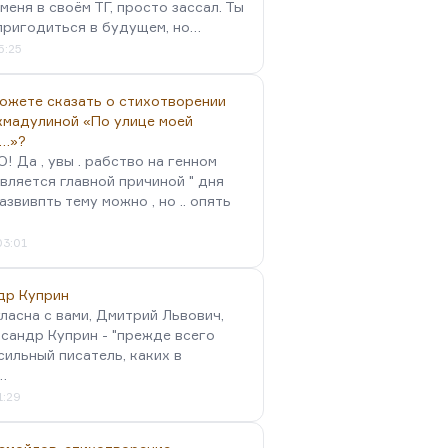
меня в своём ТГ, просто зассал. Ты
пригодиться в будущем, но…
5:25
можете сказать о стихотворении
хмадулиной «По улице моей
…»?
 Да , увы . рабство на генном
вляется главной причиной " дня
Развивпть тему можно , но .. опять
03:01
др Куприн
гласна с вами, Дмитрий Львович,
сандр Куприн - "прежде всего
сильный писатель, каких в
…
1:29