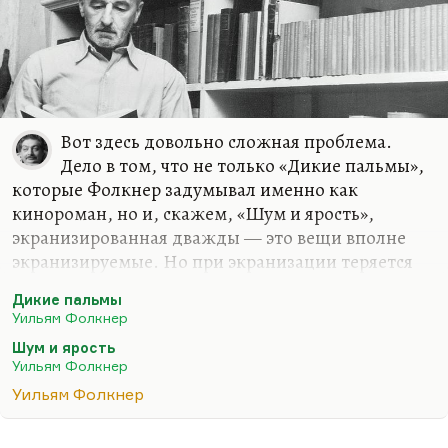
Вот здесь довольно сложная проблема.
Дело в том, что не только «Дикие пальмы»,
которые Фолкнер задумывал именно как
кинороман, но и, скажем, «Шум и ярость»,
экранизированная дважды — это вещи вполне
экранизируемые. Но при экранизации теряется
фолкнеровский нарратив, фолкнеровская
Дикие пальмы
композиция — довольно причудливая,
Уильям Фолкнер
фолкнеровское нелинейное повествование,
Шум и ярость
постепенное раскрытие героев.
Уильям Фолкнер
Потому что в кино вы не можете постепенно
Уильям Фолкнер
раскрыть героя, если только не прибегая к каким-
то специальным приемам типа флешбеков. В