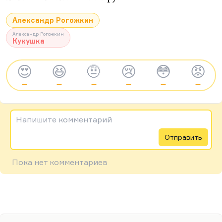
Александр Рогожкин
Александр Рогожкин
Кукушка
😍
😆
🤨
😢
😳
😡
—
—
—
—
—
—
Напишите комментарий
Отправить
Пока нет комментариев