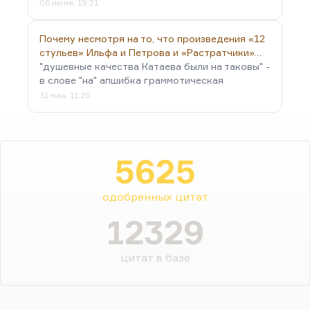
06 июня, 19:21
Почему несмотря на то, что произведения «12
стульев» Ильфа и Петрова и «Растратчики»…
"душевные качества Катаева были на таковы" -
в слове "на" апшибка граммотическая
31 мая, 11:20
5625
одобренных цитат
12329
цитат в базе