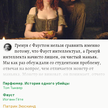
Гренуя с Фаустом нельзя сравнить именно
потому, что Фауст интеллектуал, а Гренуй
интеллекта начисто лишен, он чистый маньяк.
Мы как раз обсуждали со студентами проблему,
отвечая на вопрос, чем отличается монстр от
маньяка. Монстр не виноват, он понимает, отчего
он такой, что с ним произошло, как чудовище
Парфюмер. История одного убийцы
Франкенштейна. Мозг – такая же его жертва.
Том Тыквер
Маньяк понимает, что он делает. Более того, он
Фауст
способен дать отчет в своих действиях (как
Иоганн Гёте
правило).
Патрик Зюскинд