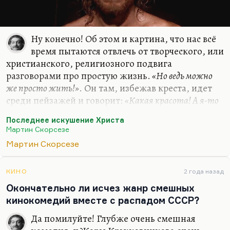
Ну конечно! Об этом и картина, что нас всё
время пытаются отвлечь от творческого, или
христианского, религиозного подвига
разговорами про простую жизнь.
«Но ведь можно
же просто жить!»
. Он там, избежав креста, идет
среди пейзажей и говорит:
«Какая красота! А я-то
и не замечал»
. Действительно, человек, который
Последнее искушение Христа
рожден для подвига, никоим образом не
Мартин Скорсезе
замечает благодати мира, его прекрасности —
Мартин Скорсезе
вкуса вина, вкуса еды…
Он же там умирает семьянином. И в конце он
КИНО
2 года назад
отвергает этот соблазн, представив свою смерть в
Окончательно ли исчез жанр смешных
окружении чад и домочадцев после долгой и
кинокомедий вместе с распадом СССР?
прекрасной жизни. Он кричит:
«Нет!»
, он в ужасе
отвергает это и умирает на кресте со словами:
«Я
Да помилуйте! Глубже очень смешная
совершил».
…