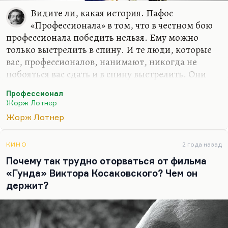
Видите ли, какая история. Пафос
«Профессионала» в том, что в честном бою
профессионала победить нельзя. Ему можно
только выстрелить в спину. И те люди, которые
вас, профессионалов, нанимают, никогда не
побояться вас сдать и в спину выстрелить. Они
покровительствуют вам только до поры. Это к
Профессионал
вопросу о дьяволе — покровителе художника. То
Жорж Лотнер
есть до какого-то момента он вам
Жорж Лотнер
покровительствует, пока вы ему не мешаете.
Дальше или Бог должен вмешиваться, или надо,
извините, соскакивать с этой иглы.
КИНО
2 года назад
Почему так трудно оторваться от фильма
Что касается Бельмондо, мне он всегда был важен
«Гунда» Виктора Косаковского? Чем он
тем, что он человек высококультурный. Всю
держит?
жизнь играл бандита, а был сыном скульптора,
таким действительно очень наслушанным,
насмотренным,…