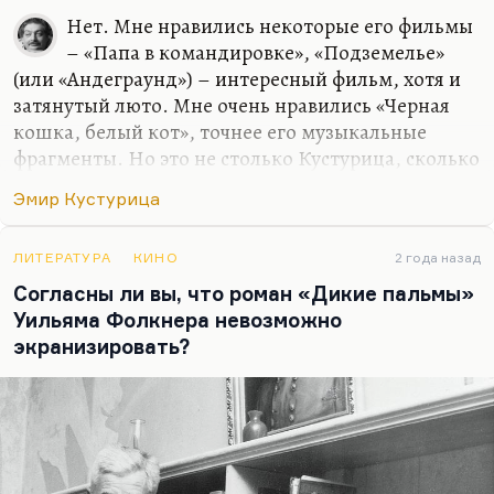
Нет. Мне нравились некоторые его фильмы
– «Папа в командировке», «Подземелье»
(или «Андеграунд») – интересный фильм, хотя и
затянутый люто. Мне очень нравились «Черная
кошка, белый кот», точнее его музыкальные
фрагменты. Но это не столько Кустурица, сколько
Брегович. Сам по себе Кустурица мне кажется
Эмир Кустурица
аморфным, режиссура его безвольной, картина
длится больше, чем надо. «Время цыган» – вроде
бы хороший фильм, но он ужасно затянутый,
ЛИТЕРАТУРА
КИНО
2 года назад
кончается раз пять или шесть. И уж совсем мне не
Согласны ли вы, что роман «Дикие пальмы»
понравилась «Arizona Dream». Не знаю, почему,
Уильяма Фолкнера невозможно
но почему-то мне было так скучно, простите
экранизировать?
меня. Даже Джонни Депп не спасал.