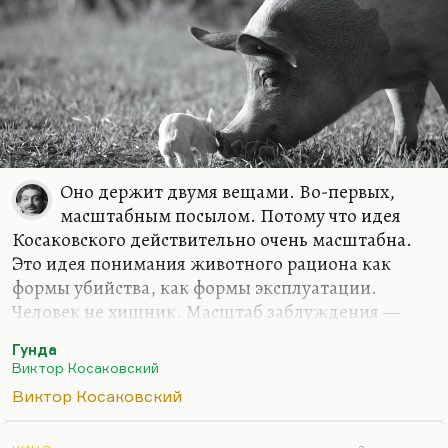
Оно держит двумя вещами. Во-первых,
масштабным посылом. Потому что идея
Косаковского действительно очень масштабна.
Это идея понимания животного рациона как
формы убийства, как формы эксплуатации.
Человек не хищник. Масштаб заблуждения —
или не заблуждения, а масштаб убеждения —
Гунда
удерживает и притягивает так же, как идеи
Виктор Косаковский
Толстого даже в самых наивных его работах.
Виктор Косаковский
Ну и второе — конечно, потрясающий
профессионализм. Вот это сочетание