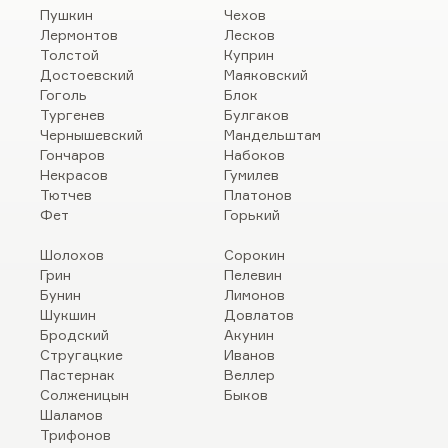
Пушкин
Чехов
Лермонтов
Лесков
Толстой
Куприн
Достоевский
Маяковский
Гоголь
Блок
Тургенев
Булгаков
Чернышевский
Мандельштам
Гончаров
Набоков
Некрасов
Гумилев
Тютчев
Платонов
Фет
Горький
Шолохов
Сорокин
Грин
Пелевин
Бунин
Лимонов
Шукшин
Довлатов
Бродский
Акунин
Стругацкие
Иванов
Пастернак
Веллер
Солженицын
Быков
Шаламов
Трифонов