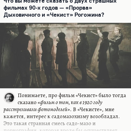
Что вы можете сказать о двух страшных
фильмах 90-х годов — «Прорва»
Дыховичного и «Чекист» Рогожина?
Понимаете, про фильм «Чекист» было тогда
сказано
«фильм о том, как в 1920 году
расстреливали фотомоделей»
. В «Чекисте», мне
кажется, интерес к садомазохизму возобладал.
Это такая странная смесь садо-мазо и
порнографии, которая вроде бы осуществляет