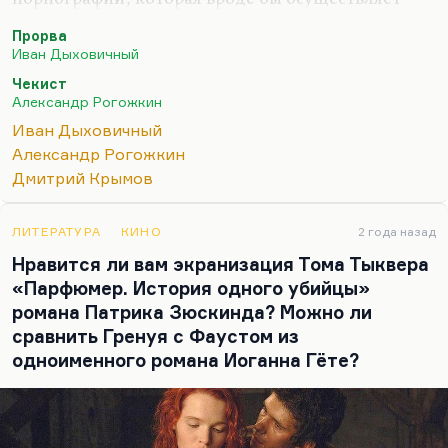
благородную миссию, то есть рассказывает о
Прорва
терроре, но, как сказал Толстой о купринской
Иван Дыховичный
«Яме»,
«он делает вид, что разоблачает, но на самом
Чекист
деле наслаждается, а от человека со вкусом это скрыть
Александр Рогожкин
нельзя».
Иван Дыховичный
Я считаю Рогожкина очень крупным режиссером.
Александр Рогожкин
Мне очень жаль, что он больше не снимает. Я
Дмитрий Крымов
переживаю его уход из кинематографа довольно
болезненно. Мне жаль, что этот крупный мастер в
ЛИТЕРАТУРА
КИНО
2 года назад
последнее время никак не напоминает о…
Нравится ли вам экранизация Тома Тыквера
«Парфюмер. История одного убийцы»
романа Патрика Зюскинда? Можно ли
сравнить Гренуя с Фаустом из
одноименного романа Иоганна Гёте?