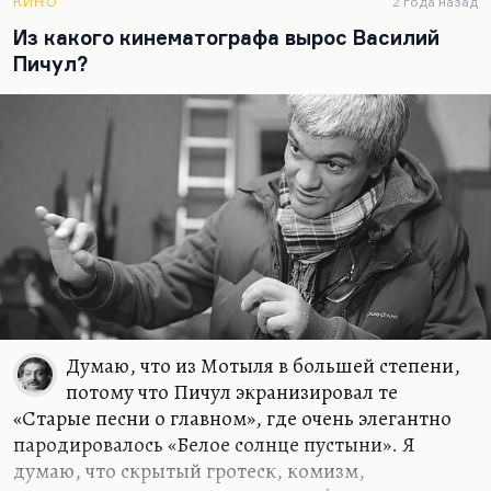
КИНО
2 года назад
профессионализма в исполнении и благородного
Из какого кинематографа вырос Василий
безумия или масштаба личности в замысле — оно
Пичул?
гениально. И это действует. Потому что
Косаковский вообще блистательный
профессионал с идеями. А это сочетание, которое
всегда в литературе и в искусстве…
Думаю, что из Мотыля в большей степени,
потому что Пичул экранизировал те
«Старые песни о главном», где очень элегантно
пародировалось «Белое солнце пустыни». Я
думаю, что скрытый гротеск, комизм,