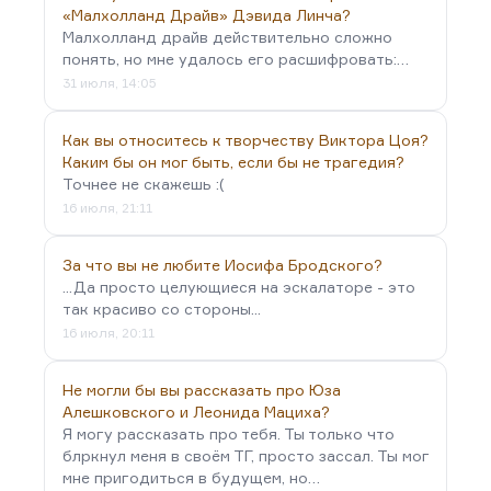
«Малхолланд Драйв» Дэвида Линча?
Малхолланд драйв действительно сложно
понять, но мне удалось его расшифровать:…
31 июля, 14:05
Как вы относитесь к творчеству Виктора Цоя?
Каким бы он мог быть, если бы не трагедия?
Точнее не скажешь :(
16 июля, 21:11
За что вы не любите Иосифа Бродского?
...Да просто целующиеся на эскалаторе - это
так красиво со стороны...
16 июля, 20:11
Не могли бы вы рассказать про Юза
Алешковского и Леонида Мациха?
Я могу рассказать про тебя. Ты только что
блркнул меня в своём ТГ, просто зассал. Ты мог
мне пригодиться в будущем, но…