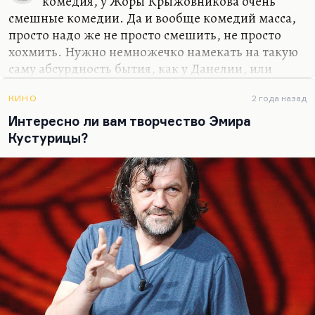
комедия, у Жоры Крыжовникова очень
смешные комедии. Да и вообще комедий масса,
просто надо же не просто смешить, не просто
хохмить. Нужно немножечко намекать на такую
саму абсурдность бытия, как у Данелии, или
делать такие трагикомедии философские как у
Рязанова, потому что Рязанов очень глубоко
КИНО
2 года назад
осмысливал советскую жизнь. Это сейчас стало
Интересно ли вам творчество Эмира
понятно. Нужно уметь, что ли, смотреть на это
Кустурицы?
все под новым углом, а не просто выезжать за
счет харизмы Камеди Клаба. И тогда, я думаю,
все будет, да и сейчас это есть.