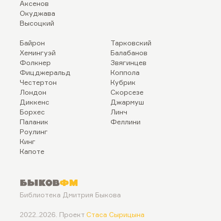
Аксенов
Окуджава
Высоцкий
Байрон
Тарковский
Хемингуэй
Балабанов
Фолкнер
Звягинцев
Фицджеральд
Коппола
Честертон
Кубрик
Лондон
Скорсезе
Диккенс
Джармуш
Борхес
Линч
Паланик
Феллини
Роулинг
Кинг
Капоте
Быков
ФМ
Библиотека Дмитрия Быкова
2022..2026. Проект
Стаса Сырицына