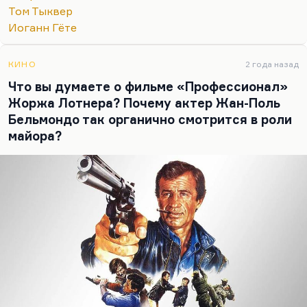
Ну а что касается Гренуя, то это интуитивный
Том Тыквер
гений, стихийный, сам он запаха лишен, но
Иоганн Гёте
чувствует чужие запахи. Может, это метафора
художника, как говорят некоторые. Другие
КИНО
2 года назад
говорят, что это эмпатия, то есть отсутствие
Что вы думаете о фильме «Профессионал»
эмпатии. По-разному, это…
Жоржа Лотнера? Почему актер Жан-Поль
Бельмондо так органично смотрится в роли
майора?