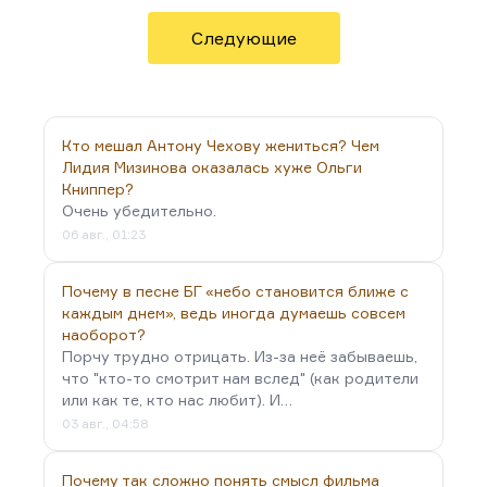
кино герой сразу явлен — вот, вы его увидели и
дальше можете гадать о его внешности, о его
Следующие
биографии. Но он явлен, что называется.
Писатель, когда описывает персонажа,…
Кто мешал Антону Чехову жениться? Чем
Лидия Мизинова оказалась хуже Ольги
Книппер?
Очень убедительно.
06 авг., 01:23
Почему в песне БГ «небо становится ближе с
каждым днем», ведь иногда думаешь совсем
наоборот?
Порчу трудно отрицать. Из-за неё забываешь,
что "кто-то смотрит нам вслед" (как родители
или как те, кто нас любит). И…
03 авг., 04:58
Почему так сложно понять смысл фильма