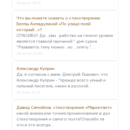
12 июля, 15:25
Что вы можете сказать о стихотворении
Беллы Ахмадулиной «По улице моей
который…»?
СПАСИБО! Да , увы . рабство на генном уровне
является главной причиной " дня сурка
".Развивпть тему можно , но .. опять "…
09 июля, 03:01
Александр Куприн
Да, я согласна с вами, Дмитрий Львович, что
Александр Куприн - "прежде всего умный и
сильный писатель, каких в русской…
15 июня, 11:29
Давид Самойлов, стихотворение «Маркитант»
какой анализ,или точнее,проникновение в дух
стихотворения и самого поэта!Спасибо за
это,я это всегда…