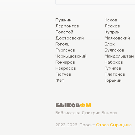
Пушкин
Чехов
Лермонтов
Лесков
Толстой
Куприн
Достоевский
Маяковский
Гоголь
Блок
Тургенев
Булгаков
Чернышевский
Мандельштам
Гончаров
Набоков
Некрасов
Гумилев
Тютчев
Платонов
Фет
Горький
Быков
ФМ
Библиотека Дмитрия Быкова
2022..2026. Проект
Стаса Сырицына