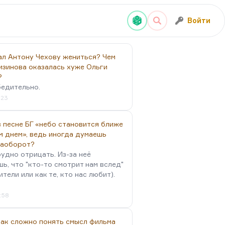
Войти
ал Антону Чехову жениться? Чем
изинова оказалась хуже Ольги
?
бедительно.
:23
 песне БГ «небо становится ближе
м днем», ведь иногда думаешь
наоборот?
удно отрицать. Из-за неё
ь, что "кто-то смотрит нам вслед"
ители или как те, кто нас любит).
4:58
так сложно понять смысл фильма