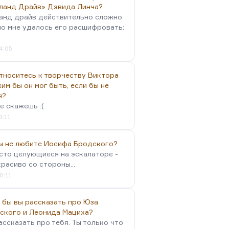
ланд Драйв» Дэвида Линча?
анд драйв действительно сложно
но мне удалось его расшифровать:
4:05
тноситесь к творчеству Виктора
им бы он мог быть, если бы не
я?
е скажешь :(
1:11
вы не любите Иосифа Бродского?
осто целующиеся на эскалаторе -
красиво со стороны...
0:11
 бы вы рассказать про Юза
ского и Леонида Мациха?
ассказать про тебя. Ты только что