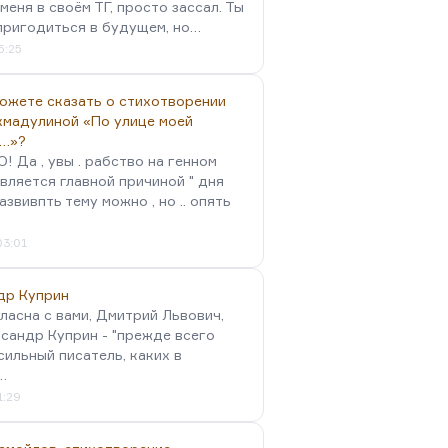
меня в своём ТГ, просто зассал. Ты
пригодиться в будущем, но…
5:25
можете сказать о стихотворении
хмадулиной «По улице моей
…»?
 Да , увы . рабство на генном
вляется главной причиной " дня
Развивпть тему можно , но .. опять
03:01
др Куприн
гласна с вами, Дмитрий Львович,
сандр Куприн - "прежде всего
сильный писатель, каких в
…
1:29