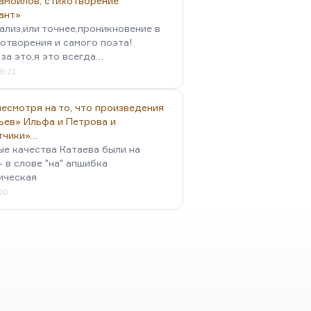
амойлов, стихотворение
ант»
ализ,или точнее,проникновение в
отворения и самого поэта!
за это,я это всегда…
9:21
есмотря на то, что произведения
ьев» Ильфа и Петрова и
тчики»…
ые качества Катаева были на
- в слове "на" апшибка
ическая
:20