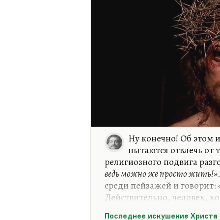
Ну конечно! Об этом и
пытаются отвлечь от 
религиозного подвига разг
ведь можно же просто жить!»
среди пейзажей и говорит:
Действительно, человек, к
никоим образом не замечае
Последнее искушение Христа