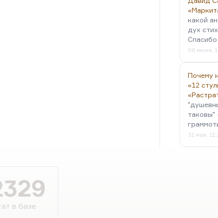
Давид С
«Маркит
какой ан
дух стих
Спасибо 
06 июня, 1
Почему н
«12 стул
«Растра
"душевн
таковы" 
граммот
31 мая, 11
2329
ат в базе