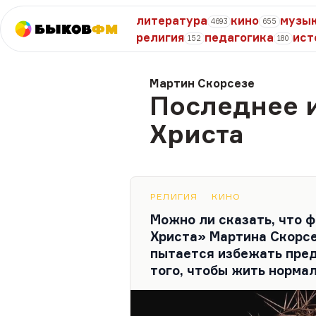
литература
кино
музы
4693
655
Быков
ФМ
религия
педагогика
ист
152
180
Мартин Скорсезе
Последнее 
Христа
РЕЛИГИЯ
КИНО
Можно ли сказать, что 
Христа» Мартина Скорсе
пытается избежать пред
того, чтобы жить норма