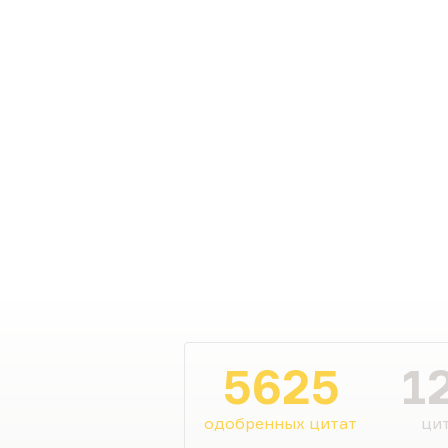
5625
1
одобренных цитат
цит