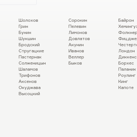
Шолохов
Сорокин
Байрон
Грин
Пелевин
Хемингу
Бунин
Лимонов
Фолкне
Шукшин
Довлатов
Фицдже
Бродский
Акунин
Честерт
Стругацкие
Иванов
Лондон
Пастернак
Веллер
Диккенс
Солженицын
Быков
Борхес
Шаламов
Паланик
Трифонов
Роулинг
Аксенов
Кинг
Окуджава
Капоте
Высоцкий