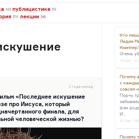
ка
публицистика
103
50
ория
лекции
370
349
Кто меш
Лидия М
искушение
Книппер
Очень у
06 авг., 01
Почему в
с кажды
2 года назад
совсем 
Порчу тр
фильм «Последнее искушение
забываеш
зе про Иисуса, который
(как род
начертанного финала, для
И…
льной человеческой жизнью?
03 авг., 0
Почему 