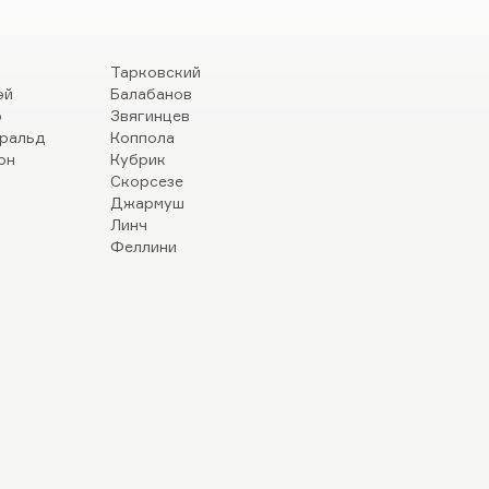
Тарковский
эй
Балабанов
р
Звягинцев
ральд
Коппола
он
Кубрик
Скорсезе
Джармуш
Линч
Феллини