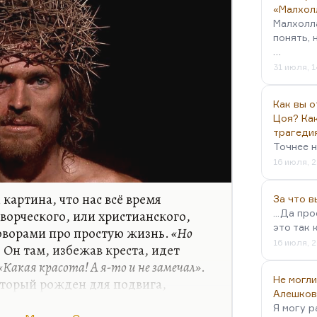
«Малхол
Малхолл
понять, 
…
31 июля, 1
Как вы о
Цоя? Как
трагеди
Точнее н
16 июля, 2
 картина, что нас всё время
За что 
творческого, или христианского,
...Да пр
это так 
оворами про простую жизнь.
«Но
16 июля, 2
. Он там, избежав креста, идет
«Какая красота! А я-то и не замечал»
.
Не могли
оторый рожден для подвига,
Алешков
т благодати мира, его
Я могу р