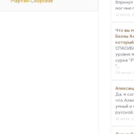
, вкуса еды…
Мартин Скорсезе
блркнул 
мог мне 
ом. И в конце он отвергает этот
12 июля, 1
мерть в окружении чад и
 прекрасной жизни. Он кричит:
т это и умирает на кресте со
Что вы 
Беллы А
который
СПАСИБО!
уровне я
сурка ".
"…
09 июля, 
Алексан
Да, я со
что Алек
умный и 
русской
15 июня, 1