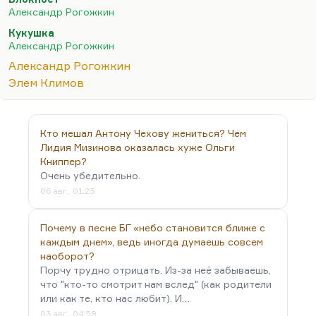
Она не имеет собственного вкуса, но
Александр Рогожкин
подчеркивает вкус тех вещей, с которыми…
Кукушка
Александр Рогожкин
Александр Рогожкин
Элем Климов
Кто мешал Антону Чехову жениться? Чем
Лидия Мизинова оказалась хуже Ольги
Книппер?
Очень убедительно.
06 авг., 01:23
Почему в песне БГ «небо становится ближе с
каждым днем», ведь иногда думаешь совсем
наоборот?
Порчу трудно отрицать. Из-за неё забываешь,
что "кто-то смотрит нам вслед" (как родители
или как те, кто нас любит). И…
03 авг., 04:58