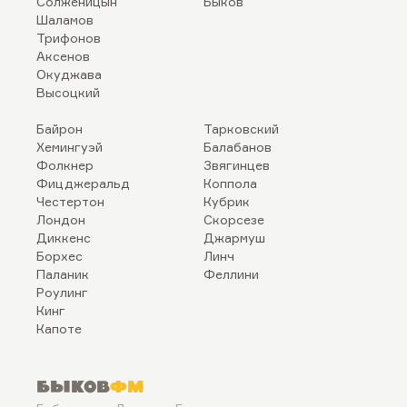
Солженицын
Быков
Шаламов
Трифонов
Аксенов
Окуджава
Высоцкий
Байрон
Тарковский
Хемингуэй
Балабанов
Фолкнер
Звягинцев
Фицджеральд
Коппола
Честертон
Кубрик
Лондон
Скорсезе
Диккенс
Джармуш
Борхес
Линч
Паланик
Феллини
Роулинг
Кинг
Капоте
Быков
ФМ