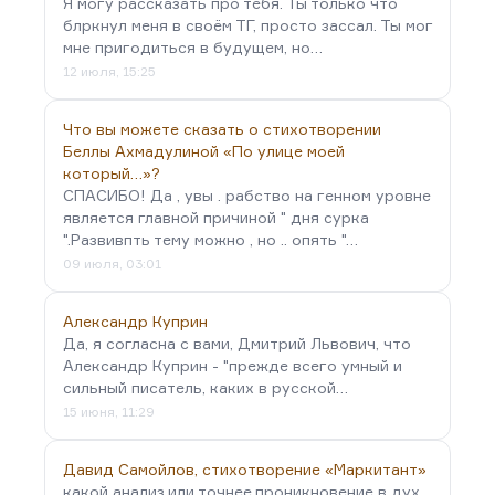
Я могу рассказать про тебя. Ты только что
блркнул меня в своём ТГ, просто зассал. Ты мог
мне пригодиться в будущем, но…
12 июля, 15:25
Что вы можете сказать о стихотворении
Беллы Ахмадулиной «По улице моей
который…»?
СПАСИБО! Да , увы . рабство на генном уровне
является главной причиной " дня сурка
".Развивпть тему можно , но .. опять "…
09 июля, 03:01
Александр Куприн
Да, я согласна с вами, Дмитрий Львович, что
Александр Куприн - "прежде всего умный и
сильный писатель, каких в русской…
15 июня, 11:29
Давид Самойлов, стихотворение «Маркитант»
какой анализ,или точнее,проникновение в дух