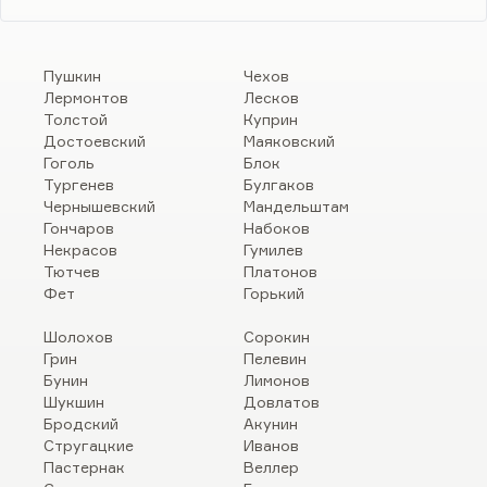
Пушкин
Чехов
Лермонтов
Лесков
Толстой
Куприн
Достоевский
Маяковский
Гоголь
Блок
Тургенев
Булгаков
Чернышевский
Мандельштам
Гончаров
Набоков
Некрасов
Гумилев
Тютчев
Платонов
Фет
Горький
Шолохов
Сорокин
Грин
Пелевин
Бунин
Лимонов
Шукшин
Довлатов
Бродский
Акунин
Стругацкие
Иванов
Пастернак
Веллер