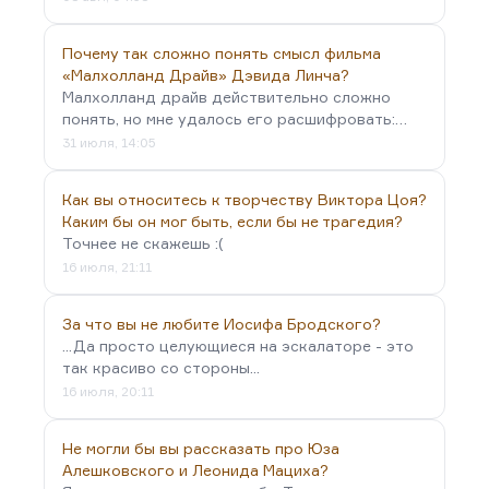
Почему так сложно понять смысл фильма
«Малхолланд Драйв» Дэвида Линча?
Малхолланд драйв действительно сложно
понять, но мне удалось его расшифровать:…
31 июля, 14:05
Как вы относитесь к творчеству Виктора Цоя?
Каким бы он мог быть, если бы не трагедия?
Точнее не скажешь :(
16 июля, 21:11
За что вы не любите Иосифа Бродского?
...Да просто целующиеся на эскалаторе - это
так красиво со стороны...
16 июля, 20:11
Не могли бы вы рассказать про Юза
Алешковского и Леонида Мациха?