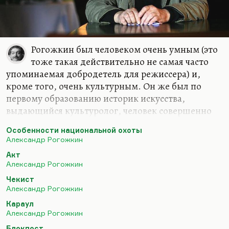
Рогожкин был человеком очень умным (это
тоже такая действительно не самая часто
упоминаемая добродетель для режиссера) и,
кроме того, очень культурным. Он же был по
первому образованию историк искусства,
выдающийся культуролог, человек совершенно
замечательных знаний и точного умения их
Особенности национальной охоты
применить. Поэтому я не сомневаюсь в том, что
Александр Рогожкин
если он и писал стихи, то это было, по крайней
Акт
мере, профессионально, по крайней мере,
Александр Рогожкин
качественно.
Чекист
Дело в том, что, как мне кажется, Рогожкин
Александр Рогожкин
обладал одной способностью. Знаете, есть такая
Караул
приправа — глутамат натрия называется. Она
Александр Рогожкин
делает рыбу более рыбной, мясо более мясным.
Блокпост