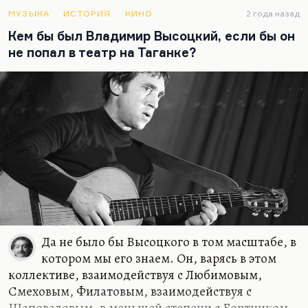
величия, мания преследования, неуверенность в
МУЗЫКА
ИСТОРИЯ
КИНО
2 года назад
себе.
«Он чужд сомнения в себе — сей пытки
Кем бы был Владимир Высоцкий, если бы он
творческого духа»
. Есть очень много пыток
не попал в театр на Таганке?
творческого духа. Алкоголизм, игромания — это
частые спутники художества, что говорить?
Особенно досадно, если это всё испытывает
человек бездарный. Если его комплексы, его
мучения, его пренебрежение к окружающим не
окуплены никакой великой прозой, или поэзией,
или, не знаю, кинематографом. Просто…
Да не было бы Высоцкого в том масштабе, в
котором мы его знаем. Он, варясь в этом
коллективе, взаимодействуя с Любимовым,
Смеховым, Филатовым, взаимодействуя с
Шаповаловым, в меньшей степени с Бортником,