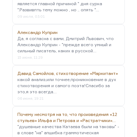
является главной причиной " дня сурка
".Развивпть тему можно , но .. опять "…
09 июля, 03:01
Александр Куприн
Да, я согласна с вами, Дмитрий Львович, что
Александр Куприн - "прежде всего умный и
сильный писатель, каких в русской…
15 июня, 11:29
Давид Самойлов, стихотворение «Маркитант»
какой анализ,или точнее,проникновение в дух
стихотворения и самого поэта!Спасибо за
это,я это всегда…
06 июня, 19:21
Почему несмотря на то, что произведения «12
стульев» Ильфа и Петрова и «Растратчики»…
"душевные качества Катаева были на таковы" -
в слове "на" апшибка граммотическая