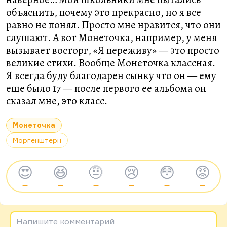
объяснить, почему это прекрасно, но я все
равно не понял. Просто мне нравится, что они
слушают. А вот Монеточка, например, у меня
вызывает восторг, «Я переживу» — это просто
великие стихи. Вообще Монеточка классная.
Я всегда буду благодарен сынку что он — ему
еще было 17 — после первого ее альбома он
сказал мне, это класс.
Монеточка
Моргенштерн
😍
😆
🤨
😢
😳
😡
—
—
—
—
—
—
Напишите комментарий