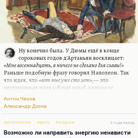
Кстати говоря, в советской,…
Ну конечно была. У Дюмы ещё в конце
сороковых годов д'Артаньян восклицает:
«Мне восемнадцать, а ничего не сделано для славы!»
Раньше подобную фразу говорил Наполеон. Так
что идея, что
«вот мне уже сто лет»,
— это
вертеровская идея (
«Я так молод, а ничего не
сделал»
). Поэтому самоубийство становится до
Антон Чехов
известной степени протестом против жизни как
Александр Дюма
таковой: лучше покончить с собой, чем длить
бессмысленное обывательское существование.
Это очень старая романтическая идея. Она есть у
ЛИТЕРАТУРА
КИНО
МУЗЫКА
2 года назад
Пушкина. Да и собственно говоря, она есть у
Возможно ли направить энергию ненависти