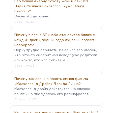
потребительские — ну, такое удовлетворение
Кто мешал Антону Чехову жениться? Чем
физиологической…
Лидия Мизинова оказалась хуже Ольги
Книппер?
Очень убедительно.
06 авг., 01:23
Почему в песне БГ «небо становится ближе с
каждым днем», ведь иногда думаешь совсем
наоборот?
Порчу трудно отрицать. Из-за неё забываешь,
что "кто-то смотрит нам вслед" (как родители
или как те, кто нас любит). И…
03 авг., 04:58
Почему так сложно понять смысл фильма
«Малхолланд Драйв» Дэвида Линча?
Малхолланд драйв действительно сложно
понять, но мне удалось его расшифровать:…
31 июля, 14:05
Как вы относитесь к творчеству Виктора Цоя?