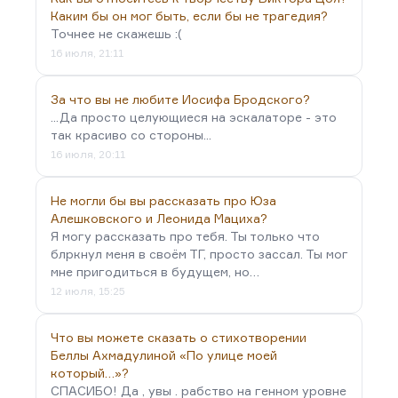
Каким бы он мог быть, если бы не трагедия?
Точнее не скажешь :(
16 июля, 21:11
За что вы не любите Иосифа Бродского?
...Да просто целующиеся на эскалаторе - это
так красиво со стороны...
16 июля, 20:11
Не могли бы вы рассказать про Юза
Алешковского и Леонида Мациха?
Я могу рассказать про тебя. Ты только что
блркнул меня в своём ТГ, просто зассал. Ты мог
мне пригодиться в будущем, но…
12 июля, 15:25
Что вы можете сказать о стихотворении
Беллы Ахмадулиной «По улице моей
который…»?
СПАСИБО! Да , увы . рабство на генном уровне