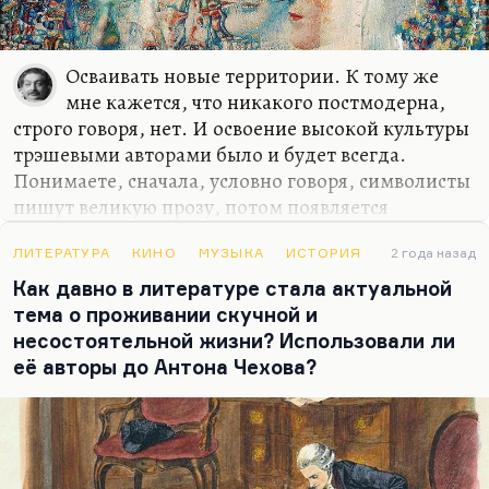
Осваивать новые территории. К тому же
мне кажется, что никакого постмодерна,
строго говоря, нет. И освоение высокой культуры
трэшевыми авторами было и будет всегда.
Понимаете, сначала, условно говоря, символисты
пишут великую прозу, потом появляется
Вербицкая и пишет «Ключи счастья». Сначала,
условно говоря, Грин пишет свою фантастику, а
ЛИТЕРАТУРА
КИНО
МУЗЫКА
ИСТОРИЯ
2 года назад
потом масса таких квазиромантиков тиражируют
Как давно в литературе стала актуальной
его образы и выпускают в «мыло» «Алые паруса».
тема о проживании скучной и
Это нормальная вещь.
несостоятельной жизни? Использовали ли
её авторы до Антона Чехова?
Так и сегодня, с одной стороны, какие-то
авангардистские поиски предпринимают
американские литераторы, достаточно
серьезные, а это постепенно становится
достоянием беллетристов. Это неизбежная вещь.