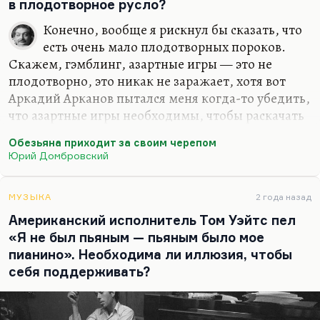
Шота Руставели в самом начале тысячелетия:
в плодотворное русло?
«Лучше смерть, но смерть со славой, чем бесславных
Конечно, вообще я рискнул бы сказать, что
дней позор».
Так что вряд ли вы найдёте…
есть очень мало плодотворных пороков.
Скажем, гэмблинг, азартные игры — это не
плодотворно, это никак не заражает, хотя вот
Аркадий Арканов пытался меня когда-то убедить,
что азартные игры необходимы, чтобы раскачать
нервы, чтобы их размотать; приводил пример
Обезьяна приходит за своим черепом
Некрасова, Маяковского, но это другой азарт.
Юрий Домбровский
Игромания — это абсолютно неплодотворная
эмоция. Плодотворность алкоголизма тоже
сильно преувеличена. Но вот ненависть,
МУЗЫКА
2 года назад
озлобление — это может быть канализировано в
Американский исполнитель Том Уэйтс пел
плюс, потому что мне кажется, что из всех
«Я не был пьяным — пьяным было мое
эмоций человеческих абсолютно неплодотворен
пианино». Необходима ли иллюзия, чтобы
только страх, вот он парализует полностью.
себя поддерживать?
Если продолжать толстовскую метафору про…