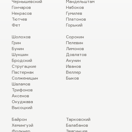
Чернышевский
Мандельштам
Гончаров
Набоков
Некрасов
Гумилев
Тютчев
Платонов
Фет
Горький
Шолохов
Сорокин
Грин
Пелевин
Бунин
Лимонов
Шукшин
Довлатов
Бродский
Акунин
Стругацкие
Иванов
Пастернак
Веллер
Солженицын
Быков
Шаламов
Трифонов
Аксенов
Окуджава
Высоцкий
Байрон
Тарковский
Хемингуэй
Балабанов
Фолкнер
Звягинцев