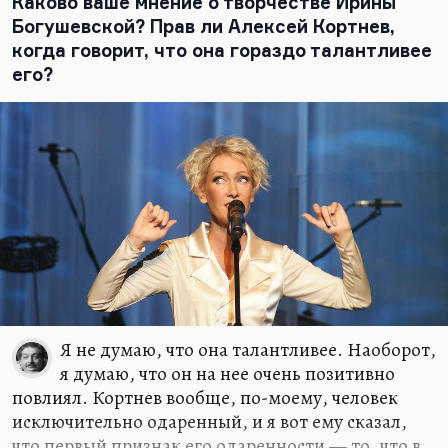
Каково ваше мнение о творчестве Ирины
и своей гениальности. Потом ты можешь
Богушевской? Прав ли Алексей Кортнев,
трезвым взглядом это перечитать и, главное,
когда говорит, что она гораздо талантливее
потом выйти из позы гения. Но пока ты пишешь,
его?
ты мнешь, как пластилин, миры.
Я не думаю, что она талантливее. Наоборот,
я думаю, что он на нее очень позитивно
повлиял. Кортнев вообще, по-моему, человек
исключительно одаренный, и я вот ему сказал,
что первый признак его одаренности — то, что в