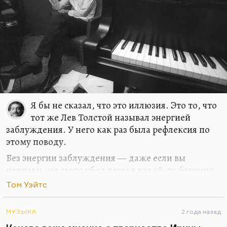
Я бы не сказал, что это иллюзия. Это то, что
тот же Лев Толстой называл энергией
заблуждения. У него как раз была рефлексия по
этому поводу.
Без энергии заблуждения — даже если вы
неправы, но свято убеждены в какой-то безумно
важной для вас вещи — без энергии заблуждения
Том Уэйтс
мир не двигается, мне кажется. Поэтому для
творчества это важно. Во всяком случае, пока ты
МУЗЫКА
2 года назад
пишешь, ты должен быть уверен в своей правоте