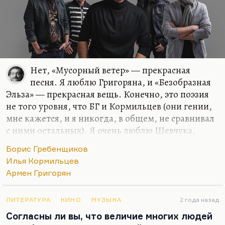
Нет, «Мусорный ветер» — прекрасная
песня. Я люблю Григоряна, и «Безобразная
Эльза» — прекрасная вещь. Конечно, это поэзия
не того уровня, что БГ и Кормильцев (они гении,
мне кажется, и я никогда, в общем, не сравнивал
с ними остальных). Я очень люблю Шевчука,
например, я очень люблю многие сочинения
Борис Гребенщиков
Кортнева, но для меня БГ и Кормильцев —
Илья Кормильцев
существа из другого жанра, из другой поэзии. Это
Армен Григорян
что-то космическое, что-то из области
откровений. Григорян — замечательный,
крепкий профессионал и выдающийся музыкант.
ЛИТЕРАТУРА
КИНО
МУЗЫКА
2 года назад
Согласны ли вы, что величие многих людей