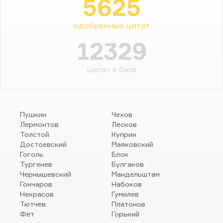
5625
одобренных цитат
12329
цитат в базе
Пушкин
Чехов
Лермонтов
Лесков
Толстой
Куприн
Достоевский
Маяковский
Гоголь
Блок
Тургенев
Булгаков
Чернышевский
Мандельштам
Гончаров
Набоков
Некрасов
Гумилев
Тютчев
Платонов
Фет
Горький