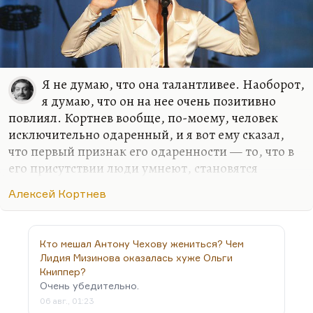
Я не думаю, что она талантливее. Наоборот,
я думаю, что он на нее очень позитивно
повлиял. Кортнев вообще, по-моему, человек
исключительно одаренный, и я вот ему сказал,
что первый признак его одаренности — то, что в
его присутствии люди умнеют, становятся
талантливее. В том, что его влияние, сама
Алексей Кортнев
эманация его личности как-то заставляют в его
присутствии как-то подниматься и показывать
свой максимум. Он человек не простой, но очень
Кто мешал Антону Чехову жениться? Чем
доброжелательный, щедрый и феноменально
Лидия Мизинова оказалась хуже Ольги
одаренный. Я очень Кортнева люблю: и песни
Книппер?
его, и поведение, и музыку, и все.
Очень убедительно.
06 авг., 01:23
Но Богушевская, как мне кажется, когда она была