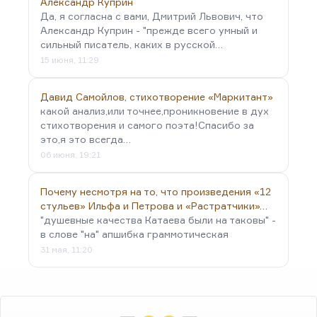
Александр Куприн
Да, я согласна с вами, Дмитрий Львович, что
Александр Куприн - "прежде всего умный и
сильный писатель, каких в русской…
15 июня, 11:29
Давид Самойлов, стихотворение «Маркитант»
какой анализ,или точнее,проникновение в дух
стихотворения и самого поэта!Спасибо за
это,я это всегда…
06 июня, 19:21
Почему несмотря на то, что произведения «12
стульев» Ильфа и Петрова и «Растратчики»…
"душевные качества Катаева были на таковы" -
в слове "на" апшибка граммотическая
31 мая, 11:20