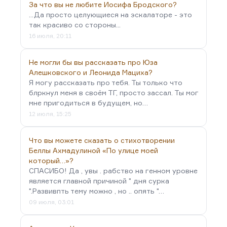
За что вы не любите Иосифа Бродского?
...Да просто целующиеся на эскалаторе - это
так красиво со стороны...
16 июля, 20:11
Не могли бы вы рассказать про Юза
Алешковского и Леонида Мациха?
Я могу рассказать про тебя. Ты только что
блркнул меня в своём ТГ, просто зассал. Ты мог
мне пригодиться в будущем, но…
12 июля, 15:25
Что вы можете сказать о стихотворении
Беллы Ахмадулиной «По улице моей
который…»?
СПАСИБО! Да , увы . рабство на генном уровне
является главной причиной " дня сурка
".Развивпть тему можно , но .. опять "…
09 июля, 03:01