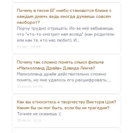
под его влиянием и в его орбите, выпустила
Почему в песне БГ «небо становится ближе с
«Книгу песен», и это замечательный альбом.
каждым днем», ведь иногда думаешь совсем
Правда,…
наоборот?
Порчу трудно отрицать. Из-за неё забываешь,
что "кто-то смотрит нам вслед" (как родители
или как те, кто нас любит). И…
03 авг., 04:58
Почему так сложно понять смысл фильма
«Малхолланд Драйв» Дэвида Линча?
Малхолланд драйв действительно сложно
понять, но мне удалось его расшифровать:…
31 июля, 14:05
Как вы относитесь к творчеству Виктора Цоя?
Каким бы он мог быть, если бы не трагедия?
Точнее не скажешь :(
16 июля, 21:11