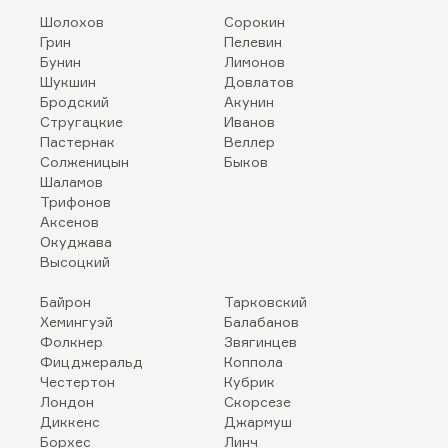
Шолохов
Сорокин
Грин
Пелевин
Бунин
Лимонов
Шукшин
Довлатов
Бродский
Акунин
Стругацкие
Иванов
Пастернак
Веллер
Солженицын
Быков
Шаламов
Трифонов
Аксенов
Окуджава
Высоцкий
Байрон
Тарковский
Хемингуэй
Балабанов
Фолкнер
Звягинцев
Фицджеральд
Коппола
Честертон
Кубрик
Лондон
Скорсезе
Диккенс
Джармуш
Борхес
Линч