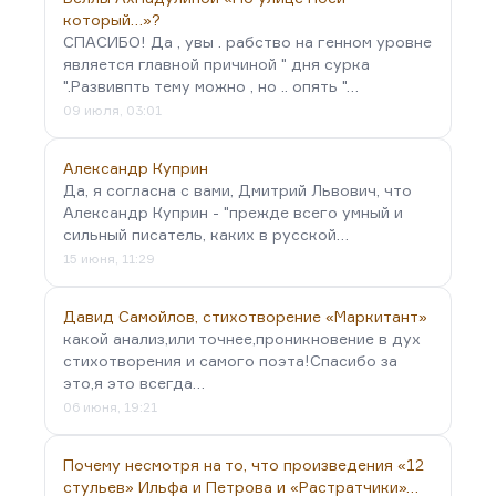
который…»?
СПАСИБО! Да , увы . рабство на генном уровне
является главной причиной " дня сурка
".Развивпть тему можно , но .. опять "…
09 июля, 03:01
Александр Куприн
Да, я согласна с вами, Дмитрий Львович, что
Александр Куприн - "прежде всего умный и
сильный писатель, каких в русской…
15 июня, 11:29
Давид Самойлов, стихотворение «Маркитант»
какой анализ,или точнее,проникновение в дух
стихотворения и самого поэта!Спасибо за
это,я это всегда…
06 июня, 19:21
Почему несмотря на то, что произведения «12
стульев» Ильфа и Петрова и «Растратчики»…