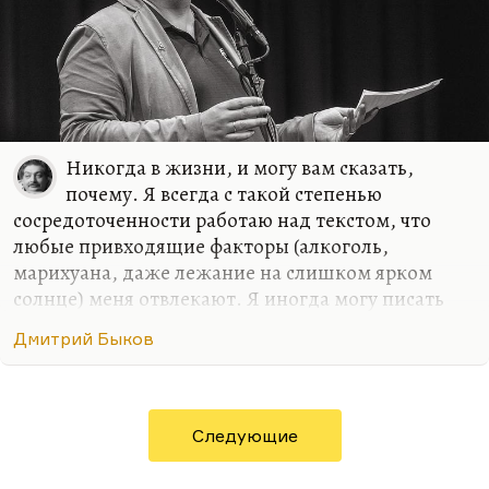
Никогда в жизни, и могу вам сказать,
почему. Я всегда с такой степенью
сосредоточенности работаю над текстом, что
любые привходящие факторы (алкоголь,
марихуана, даже лежание на слишком ярком
солнце) меня отвлекают. Я иногда могу писать
стихи в совершенно не располагающей к этому
Дмитрий Быков
обстановке, как было в армии. Там с какой-то
дополнительной силой вырывалось, может быть,
на внутреннем протесте. Либо в условиях
умеренного, неприхотливого, но все-таки
Следующие
комфорта. Мне, в общем, не нравится, когда меня
отвлекают.