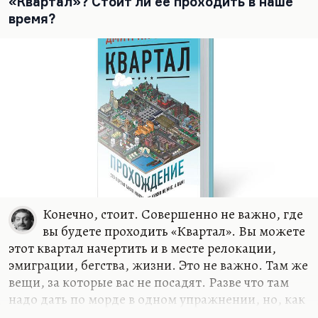
«Квартал»? Стоит ли её проходить в наше
на даче своей. Или в «Березках», любимом
время?
пансионате. И у меня ровно такой же пейзаж
здесь, ровно с теми же грибами. Но проблема в
том, что до Чепелева час ехать, а иногда и два, в
пробках. А…
Конечно, стоит. Совершенно не важно, где
вы будете проходить «Квартал». Вы можете
этот квартал начертить и в месте релокации,
эмиграции, бегства, жизни. Это не важно. Там же
вещи, за которые вас не посадят. Разве что там
надо дать по морде в одном упражнении, но, как
выясняется в конце, давать не надо. «Квартал»