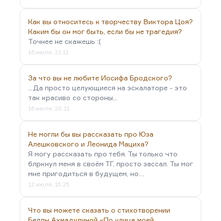
Как вы относитесь к творчеству Виктора Цоя?
Каким бы он мог быть, если бы не трагедия?
Точнее не скажешь :(
16 июля, 21:11
За что вы не любите Иосифа Бродского?
...Да просто целующиеся на эскалаторе - это
так красиво со стороны...
16 июля, 20:11
Не могли бы вы рассказать про Юза
Алешковского и Леонида Мациха?
Я могу рассказать про тебя. Ты только что
блркнул меня в своём ТГ, просто зассал. Ты мог
мне пригодиться в будущем, но…
12 июля, 15:25
Что вы можете сказать о стихотворении
Беллы Ахмадулиной «По улице моей