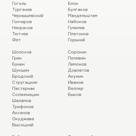
Гоголь
Блок
Тургенев
Булгаков
Чернышевский
Мандельштам
Гончаров
Набоков
Некрасов
Гумилев
Тютчев
Платонов
Фет
Горький
Шолохов
Сорокин
Грин
Пелевин
Бунин
Лимонов
Шукшин
Довлатов
Бродский
Акунин
Стругацкие
Иванов
Пастернак
Веллер
Солженицын
Быков
Шаламов
Трифонов
Аксенов
Окуджава
Высоцкий