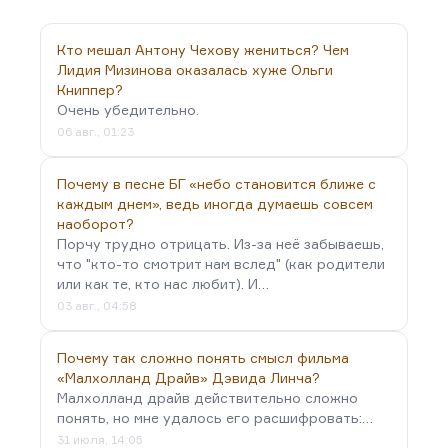
Марихуана – дело не в пропаганде наркотиков.
Но марихуана меняет характер мышления. Она
Кто мешал Антону Чехову жениться? Чем
заметно снижает вашу собственную критичность.
Лидия Мизинова оказалась хуже Ольги
Книппер?
И при таком подходе, мне кажется, даже в…
Очень убедительно.
06 авг., 01:23
Почему в песне БГ «небо становится ближе с
каждым днем», ведь иногда думаешь совсем
наоборот?
Порчу трудно отрицать. Из-за неё забываешь,
что "кто-то смотрит нам вслед" (как родители
или как те, кто нас любит). И…
03 авг., 04:58
Почему так сложно понять смысл фильма
«Малхолланд Драйв» Дэвида Линча?
Малхолланд драйв действительно сложно
понять, но мне удалось его расшифровать:…
31 июля, 14:05