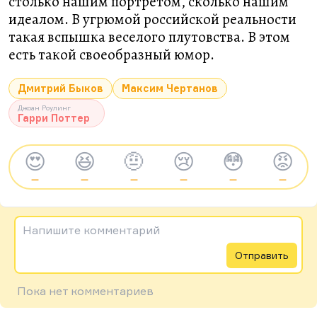
столько нашим портретом, сколько нашим
идеалом. В угрюмой российской реальности
такая вспышка веселого плутовства. В этом
есть такой своеобразный юмор.
Дмитрий Быков
Максим Чертанов
Джоан Роулинг
Гарри Поттер
😍
😆
🤨
😢
😳
😡
—
—
—
—
—
—
Напишите комментарий
Отправить
Пока нет комментариев