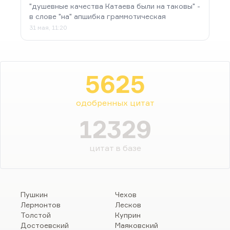
"душевные качества Катаева были на таковы" -
в слове "на" апшибка граммотическая
31 мая, 11:20
5625
одобренных цитат
12329
цитат в базе
Пушкин
Чехов
Лермонтов
Лесков
Толстой
Куприн
Достоевский
Маяковский