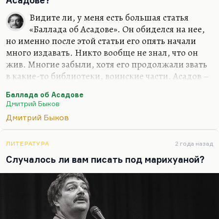
Асадове?
английски я, конечно, буду. От этого никуда не
Видите ли, у меня есть большая статья
денешься. Писание на английском делает речь
«Баллада об Асадове». Он обиделся на нее,
более четкой. Переводить с английского я буду
но именно после этой статьи его опять начали
много. Вот «Март» переведу Кунищака, буду
много издавать. Никто вообще не знал, что он
«Сорделло» заканчивать. Конечно, я…
жив. Многие забыли, хотя его продолжали звать
в какие-то библиотеки, воинские части. Асадов –
значительное литературное явление. Это поэзия
Баллада об Асадове
для советского нижнего этажа среднего класса.
Дмитрий Быков
Этим людям нужна своя поэзия. Это поэтическая
Дмитрий Быков
поп-культура, не лишенная ни морали, ни
сюжетного чувства, ни формальных интересных
находок. Безусловно, это важный человек.
ЛИТЕРАТУРА
2 года назад
Понимаете, в Советском Союзе была довольно
Случалось ли вам писать под марихуаной?
интеллигентная, довольно культурная попса
(хотя это нельзя назвать попсой). Вот ушел со
сцены Валерий Леонтьев. Сделал такое…