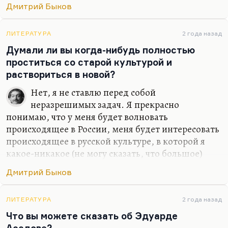
Я мало жил, но я изведал
Дмитрий Быков
И тьму, и свет.
Небесной Родины я не предал –
ЛИТЕРАТУРА
2 года назад
Думали ли вы когда-нибудь полностью
Что нет, то нет.
проститься со старой культурой и
Земную предал неоднократно,
раствориться в новой?
И…
Нет, я не ставлю перед собой
неразрешимых задач. Я прекрасно
понимаю, что у меня будет волновать
происходящее в России, меня будет интересовать
происходящее в русской культуре, в которой я
какое-никакое (не могу сказать, что большое)
место все-таки занимаю. Какое-то занимаю,
Дмитрий Быков
безусловно. Сужу я об этом прежде всего по
реакции на меня американских друзей –
студентов, славистов. Так что нет, я не думал
ЛИТЕРАТУРА
2 года назад
бросить то, что я там прожил и то, что я там
Что вы можете сказать об Эдуарде
видел и сделал. Иной вопрос, что писать по-