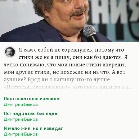
жить хочется. Что-нибудь…
Я сам с собой не соревнуюсь, потому что
стихи же не я пишу, они как бы даются. Я
четко понимаю, что мои новые стихи впереди,
мои другие стихи, не похожие ни на что. А вот
лучшие? Вряд ли я напишу что-то лучше
«Постэсхатологического», которое я написал в 21
год («Наше свято место отныне пусто…»), вряд ли
Постэсхатологическое
я напишу что-то лучше «Пятнадцатой баллады»
Дмитрий Быков
(«Если б был я Дэн Браун…») или моего самого
Пятнадцатая баллада
любимого стихотворения – «Сказки о рыбаке и
Дмитрий Быков
рыбке»… Вообще, лучшее стихотворение мое
Я мало жил, но я изведал
звучит так:
Дмитрий Быков