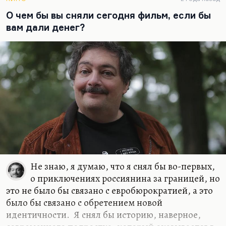
Понимаете, в чем дело? Писать эпохальный
О чем бы вы сняли сегодня фильм, если бы
роман хорошо, когда есть эпохальное время на
вам дали денег?
дворе. Сегодня это не тот жанр, в котором надо
выступать. Мне вообще кажется, что время
эпических романов закончилось. Сегодня надо
писать…
Не знаю, я думаю, что я снял бы во-первых,
о приключениях россиянина за границей, но
это не было бы связано с евробюрократией, а это
было бы связано с обретением новой
идентичности. Я снял бы историю, наверное,