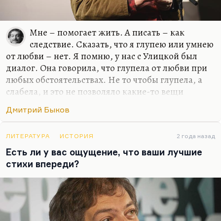
Мне – помогает жить. А писать – как
следствие. Сказать, что я глупею или умнею
от любви – нет. Я помню, у нас с Улицкой был
диалог. Она говорила, что глупела от любви при
любых обстоятельствах. Не то чтобы глупела, а
слабела, и это не позволяло какие-то вещи
додумывать и договаривать до конца. Но у меня
Дмитрий Быков
все-таки этого нет, для меня любовь – это формат
общения. И всегда так получилось, если искать
какую-то общую черту у моих жен или тех
ЛИТЕРАТУРА
ИСТОРИЯ
2 года назад
женщин, с которыми у меня были долгие и
Есть ли у вас ощущение, что ваши лучшие
счастливые отношения, – это были женщины, с
стихи впереди?
которыми мне нравилось разговаривать, в
которых я находил не эхо, а именно гениальный
ответ, додумывание такое.
Иной раз Катька что-нибудь такое скажет, и