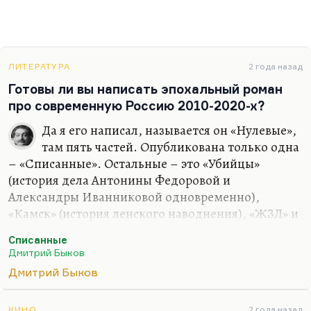
ЛИТЕРАТУРА
2 года назад
Готовы ли вы написать эпохальный роман
про современную Россию 2010-2020-х?
Да я его написал, называется он «Нулевые»,
там пять частей. Опубликована только одна
– «Списанные». Остальные – это «Убийцы»
(история дела Антонины Федоровой и
Александры Иванниковой одновременно),
«Камск» (история ленского наводнения), «ЖЗЛ» и
«Американец» (история того же героя Сергея
Списанные
Свиридова, который возвращается из
Дмитрий Быков
эмиграции). Десять-пятнадцать лет нам
Дмитрий Быков
происходит действие. Но я не хочу его печатать;
более того, я не уверен, что его надо печатать.
КИНО
2 года назад