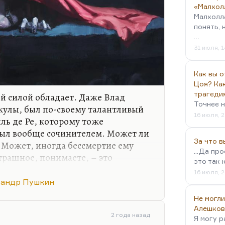
«Малхол
Малхолл
понять, 
…
31 июля, 1
Как вы о
Цоя? Как
трагеди
й силой обладает. Даже Влад
Точнее н
кулы, был по-своему талантливый
16 июля, 2
иль де Ре, которому тоже
ыл вообще сочинителем. Может ли
За что 
 Может, иногда бессмертие ему
...Да пр
трашное, понимаете, – это
это так 
еловека. Вампиризм талантливого
16 июля, 2
еет место в любой семье
сандр Пушкин
ак не вспомнить из Заболоцкого,
Не могли
Алешков
2 года назад
Я могу р