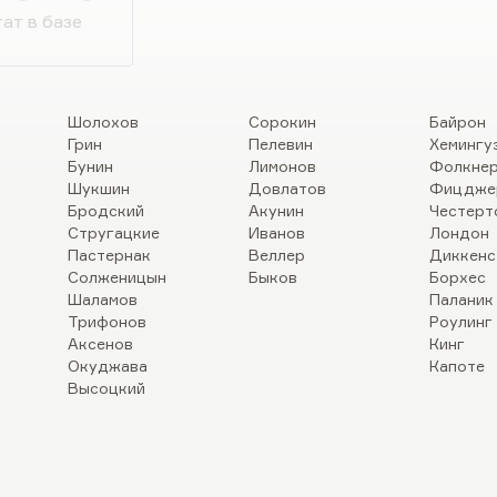
 романы при общности нескольких
ат в базе
ных мыслей (больных потому, что
Шолохов
Сорокин
Байрон
Грин
Пелевин
Хемингу
Бунин
Лимонов
Фолкне
Шукшин
Довлатов
Фицдже
Бродский
Акунин
Честерт
Стругацкие
Иванов
Лондон
Пастернак
Веллер
Диккенс
Солженицын
Быков
Борхес
Шаламов
Паланик
Трифонов
Роулинг
Аксенов
Кинг
Окуджава
Капоте
Высоцкий