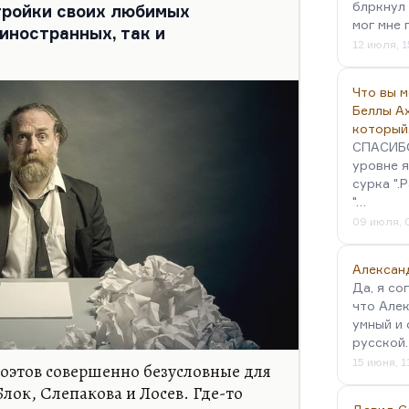
блркнул 
 тройки своих любимых
мог мне 
 иностранных, так и
12 июля, 1
Что вы 
Беллы А
который
СПАСИБО!
уровне я
сурка ".
"…
09 июля, 
Алексан
Да, я со
что Алек
умный и 
русской
15 июня, 1
поэтов совершенно безусловные для
лок, Слепакова и Лосев. Где-то