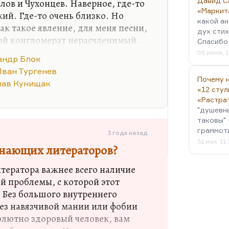
Давид С
лов и Чухонцев. Наверное, где-то
«Маркит
ий. Где-то очень близко. Но
какой ан
к такое явление, для меня песни,
дух стих
кой конгломерат нерасчленимый.
Спасибо 
у назвать. Но в самом первом ряду
06 июня, 1
андр Блок
овной, нерасторжимой любовью.
Иван Тургенев
аверное, вот так.
Почему н
лав Кунищак
«12 стул
 Кенжеев сказал: «Твоими
«Растра
 быть Блок и Мандельштам».
"душевн
точно, не ошибся. А вот насчет
таковы" 
При всем бесконечном…
граммот
3 года назад
31 мая, 11
инающих литераторов?
тератора важнее всего наличие
й проблемы, с которой этот
. Без большого внутреннего
Без навязчивой мании или фобии
солютно здоровый человек, вам