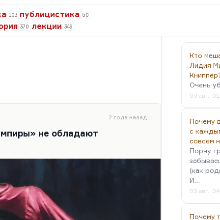
ка
публицистика
103
50
ория
лекции
370
349
Кто меш
Лидия М
Книппер
Очень у
06 авг., 01
2 года назад
Почему в
с кажды
вампиры» не обладают
совсем 
Порчу тр
забываеш
(как род
И…
03 авг., 0
Почему 