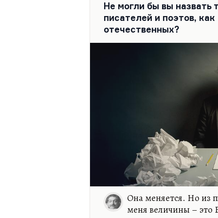
Не могли бы вы назвать
Но коль ты хлопочешь на деле
писателей и поэтов, как
О благе, о счастье людей,
отечественных?
Как мог ты не видеть доселе
Сокровища…
Она меняется. Но из 
меня величины – это Б