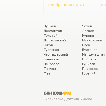
писателем? Потому что его
одобренных цитат
цит
мотивов и нескольких боль
он на них сосредоточен…
Пушкин
Чехов
Лермонтов
Лесков
Толстой
Куприн
Достоевский
Маяковский
Гоголь
Блок
Тургенев
Булгаков
Чернышевский
Мандельштам
Гончаров
Набоков
Некрасов
Гумилев
Тютчев
Платонов
Фет
Горький
Быков
ФМ
Библиотека Дмитрия Быкова