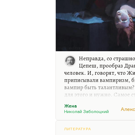
Неправда, со страшно
Цепеш, прообраз Дра
человек. И, говорят, что Ж
приписывали вампиризм, б
вампир быть талантливым?
для этого и нужно. Самое с
вампиризм талантливого ч
Жена
человека, к сожалению, им
Алек
Николай Заболоцкий
талантливого человека. И к
который это понимал:
ЛИТЕРАТУРА
И если печешься о деле,