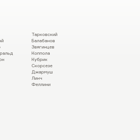
Тарковский
эй
Балабанов
р
Звягинцев
ральд
Коппола
он
Кубрик
Скорсезе
Джармуш
Линч
Феллини