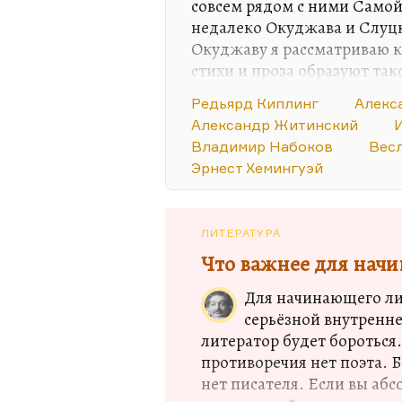
совсем рядом с ними Самой
недалеко Окуджава и Слуцк
Окуджаву я рассматриваю ка
стихи и проза образуют та
Видите, семерку только мог
Редьярд Киплинг
Алекс
люди, который я люблю кр
Александр Житинский
Блок, Слепакова и Лосев. Н
Владимир Набоков
Вес
Мне при первом знакомстве
Эрнест Хемингуэй
любимыми поэтами должны
Насчет Блока – да, говорю, 
Мандельштама – не знаю. 
ЛИТЕРАТУРА
Что важнее для нач
Для начинающего ли
серьёзной внутренне
литератор будет бороться
противоречия нет поэта. 
нет писателя. Если вы аб