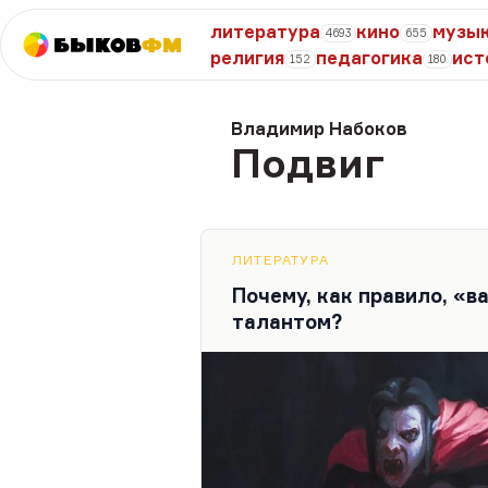
литература
кино
музы
4693
655
Быков
ФМ
религия
педагогика
ист
152
180
Владимир Набоков
Подвиг
ЛИТЕРАТУРА
Почему, как правило, «
талантом?