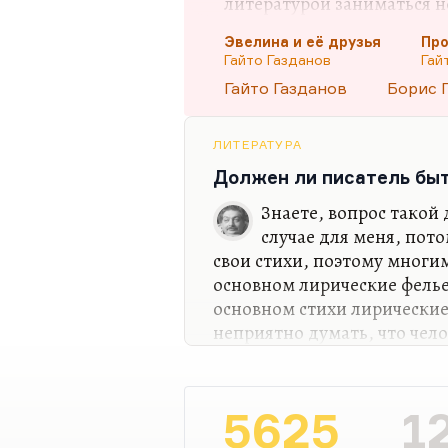
литературой заниматься 
заметки фенолога, или из
Эвелина и её друзья
Пр
журналист. Но литератур
Гайто Газданов
Гай
проблемы, вскрытие внутре
Гайто Газданов
Борис 
нет, литературой занимат
культивируйте в себе душ
крайней мере, логическое
ЛИТЕРАТУРА
Должен ли писатель быт
Что касается Газданова, то
противоречие было, и он 
Знаете, вопрос такой 
случае для меня, пото
свои стихи, поэтому многим
основном лирические фелье
основном стихи лирические,
неприятно думать, что чел
лирического поэта, а берёт
Скажем иначе. Я вообще лю
тексты. И больше того — я
5625
1
друг на друга. Вот почему