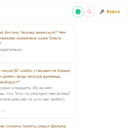
Войти
ал Антону Чехову жениться? Чем
изинова оказалась хуже Ольги
?
бедительно.
:23
 песне БГ «небо становится ближе
м днем», ведь иногда думаешь
наоборот?
удно отрицать. Из-за неё
ь, что "кто-то смотрит нам вслед"
ители или как те, кто нас любит).
4:58
так сложно понять смысл фильма