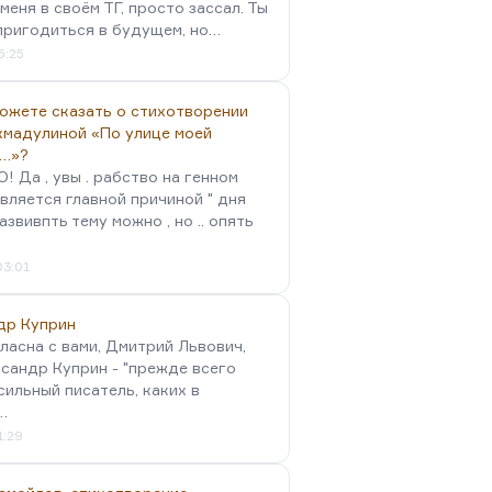
меня в своём ТГ, просто зассал. Ты
пригодиться в будущем, но…
5:25
можете сказать о стихотворении
хмадулиной «По улице моей
…»?
 Да , увы . рабство на генном
вляется главной причиной " дня
Развивпть тему можно , но .. опять
03:01
др Куприн
гласна с вами, Дмитрий Львович,
сандр Куприн - "прежде всего
сильный писатель, каких в
…
1:29