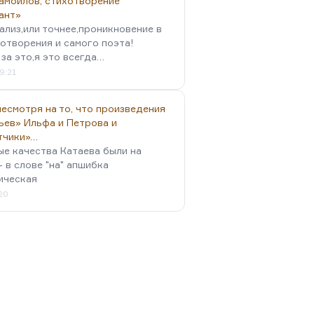
амойлов, стихотворение
ант»
ализ,или точнее,проникновение в
отворения и самого поэта!
за это,я это всегда…
9:21
есмотря на то, что произведения
ьев» Ильфа и Петрова и
тчики»…
ые качества Катаева были на
- в слове "на" апшибка
ическая
:20