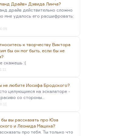
ланд Драйв» Дэвида Линча?
анд драйв действительно сложно
но мне удалось его расшифровать:
4:05
тноситесь к творчеству Виктора
им бы он мог быть, если бы не
я?
е скажешь :(
1:11
вы не любите Иосифа Бродского?
осто целующиеся на эскалаторе -
красиво со стороны...
0:11
 бы вы рассказать про Юза
ского и Леонида Мациха?
ассказать про тебя. Ты только что