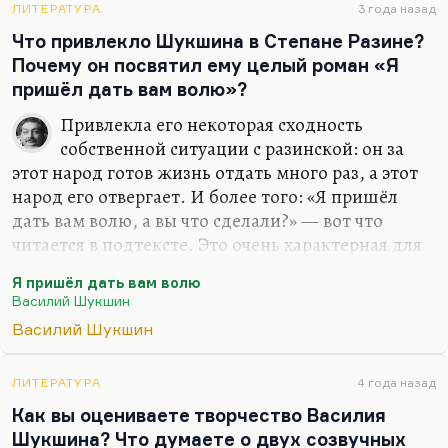
ему это было нужно? Ну, зачем-то это ему было
ЛИТЕРАТУРА
3 года назад
нужно. Ему всероссийской и, более того,
Что привлекло Шукшина в Степане Разине?
всемирной славы уже не хватало; ему по разным
Почему он посвятил ему целый роман «Я
причинам хотелось быть голосом народа. И
пришёл дать вам волю»?
поэтому начал он с блатных, таких довольно
Привлекла его некоторая сходность
маргинальных, почти зэческих песен, а перешёл в
собственной ситуации с разинской: он за
конце концов к этой…
этот народ готов жизнь отдать много раз, а этот
народ его отвергает. И более того: «Я пришёл
дать вам волю, а вы что сделали?» — вот что
читается в подтексте. Это очень характерная для
Шукшина тема — ну, не скажу, что тема опять-
Я пришёл дать вам волю
таки предательства, но скажу, что тема рокового
Василий Шукшин
несоответствия между героем и народом, от
Василий Шукшин
которого он оторвался; от одних ушёл, к другим
не пришёл. Он готов этот народ повести за собой
— да народ не готов, он видит в любой воле
ЛИТЕРАТУРА
4 года назад
прежде всего готовность пограбить и поубивать.
Как вы оцениваете творчество Василия
Это читается в романе о Разине довольно
Шукшина? Что думаете о двух созвучных