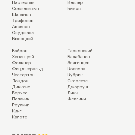
Пастернак
Веллер
Солженицын
Быков
Шаламов
Трифонов
Аксенов
Окуджава
Высоцкий
Байрон
Тарковский
Хемингуэй
Балабанов
Фолкнер
Звягинцев
Фицджеральд
Коппола
Честертон
Кубрик
Лондон
Скорсезе
Диккенс
Джармуш
Борхес
Линч
Паланик
Феллини
Роулинг
Кинг
Капоте