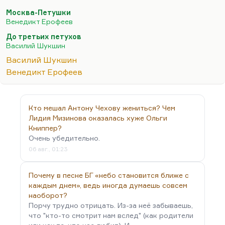
систему приёмов (кроме романа «Я пришёл дать
Москва-Петушки
вам волю», о котором мы сейчас будем говорить
Венедикт Ерофеев
особо) построил на одном мучительном
До третьих петухов
контрасте, на одной очень важной проблеме. Он
Василий Шукшин
в принципе — человек единства, человек
Василий Шукшин
цельности и цельного мировоззрения. Для него
Венедикт Ерофеев
ужасно, что раскалывается русский мир,
советский мир. И он об этих расколах пишет.
Он — летописец русского нового раскола: на
Кто мешал Антону Чехову жениться? Чем
город и деревню, на интеллигенцию и народ, на
Лидия Мизинова оказалась хуже Ольги
почву и город или,…
Книппер?
Очень убедительно.
06 авг., 01:23
Почему в песне БГ «небо становится ближе с
каждым днем», ведь иногда думаешь совсем
наоборот?
Порчу трудно отрицать. Из-за неё забываешь,
что "кто-то смотрит нам вслед" (как родители