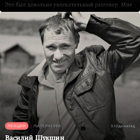
Это был довольно увлекательный разговор. Мне
представляется, что главная проблема Шукшина
и главная проблема его героев — это то, что они
от одного берега отстали, а к другому не
пристали. Мне кажется, что Шукшин был
главным летописцем этой промежуточной
прослойки горожан в первом поколении,
которые от сельских корней оторвались.
Наиболее глубокое их описание дали именно
Шукшин и Распутин, а наиболее трезво и
брезгливо, хотя и с некоторым состраданием
тоже они изображены в «Последнем сроке». Вот
дети старухи Анны — это именно те самые
горожане в первом поколении.
У Шукшина они не такие, они «чудики», они
умнее, они…
ЛЕКЦИЯ
ЛИТЕРАТУРА
3 года назад
Василий Шукшин