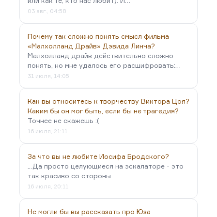
или как те, кто нас любит). И…
03 авг., 04:58
Почему так сложно понять смысл фильма
«Малхолланд Драйв» Дэвида Линча?
Малхолланд драйв действительно сложно
понять, но мне удалось его расшифровать:…
31 июля, 14:05
Как вы относитесь к творчеству Виктора Цоя?
Каким бы он мог быть, если бы не трагедия?
Точнее не скажешь :(
16 июля, 21:11
За что вы не любите Иосифа Бродского?
...Да просто целующиеся на эскалаторе - это
так красиво со стороны...
16 июля, 20:11
Не могли бы вы рассказать про Юза