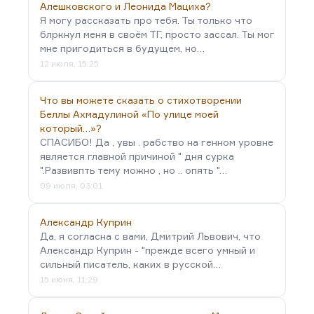
Алешковского и Леонида Мациха?
Я могу рассказать про тебя. Ты только что
блркнул меня в своём ТГ, просто зассал. Ты мог
мне пригодиться в будущем, но…
12 июля, 15:25
Что вы можете сказать о стихотворении
Беллы Ахмадулиной «По улице моей
который…»?
СПАСИБО! Да , увы . рабство на генном уровне
является главной причиной " дня сурка
".Развивпть тему можно , но .. опять "…
09 июля, 03:01
Александр Куприн
Да, я согласна с вами, Дмитрий Львович, что
Александр Куприн - "прежде всего умный и
сильный писатель, каких в русской…
15 июня, 11:29