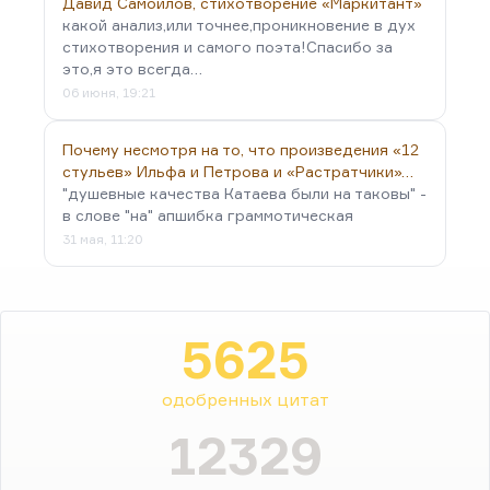
Давид Самойлов, стихотворение «Маркитант»
какой анализ,или точнее,проникновение в дух
стихотворения и самого поэта!Спасибо за
это,я это всегда…
06 июня, 19:21
Почему несмотря на то, что произведения «12
стульев» Ильфа и Петрова и «Растратчики»…
"душевные качества Катаева были на таковы" -
в слове "на" апшибка граммотическая
31 мая, 11:20
5625
одобренных цитат
12329