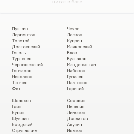
цитат в базе
Пушкин
Чехов
Лермонтов
Лесков
Толстой
Куприн
Достоевский
Маяковский
Гоголь
Блок
Тургенев
Булгаков
Чернышевский
Мандельштам
Гончаров
Набоков
Некрасов
Гумилев
Тютчев
Платонов
Фет
Горький
Шолохов
Сорокин
Грин
Пелевин
Бунин
Лимонов
Шукшин
Довлатов
Бродский
Акунин
Стругацкие
Иванов