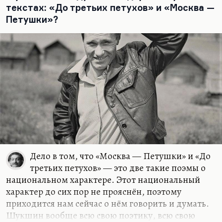
отчётливо. Вот в «Любавиных» этого ещё нет, а в
текстах: «До третьих петухов» и «Москва —
последнем романе, конечно, есть с невероятной…
Петушки»?
Дело в том, что «Москва — Петушки» и «До
третьих петухов» — это две такие поэмы о
национальном характере. Этот национальный
характер до сих пор не прояснён, поэтому
приходится нам сейчас о нём говорить и думать.
Шукшин вообще всю свою поэтику, всю свою