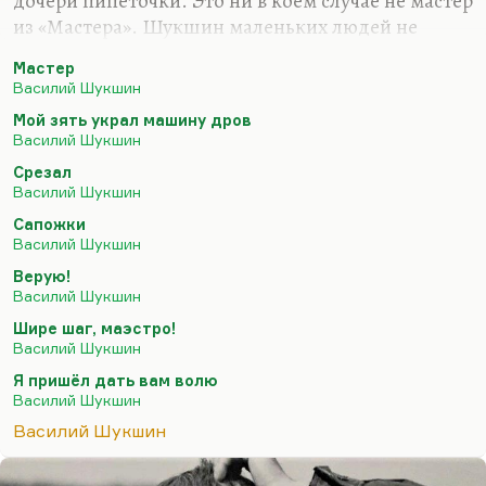
дочери пипеточки. Это ни в коем случае не мастер
из «Мастера». Шукшин маленьких людей не
любит. Даже шофер из «Мой зять украл машину
Мастер
дров» никак не маленький человек. Даже мужик
Василий Шукшин
из рассказа «Верую!», одержимый такой тоской
Мой зять украл машину дров
по богу. И очень Шукшин прав, видя в этой тоске
Василий Шукшин
пустоту в душе. И фельдшер из «Шире шаг,
Срезал
маэстро!» никоим образом не маленький человек.
Василий Шукшин
Маленький человек — это «Чередниченко и
Сапожки
цирк»: «Зачем вам эта багема?». Такое у меня есть
Василий Шукшин
ощущение.
Верую!
Василий Шукшин
Шире шаг, маэстро!
Василий Шукшин
Я пришёл дать вам волю
Василий Шукшин
Василий Шукшин