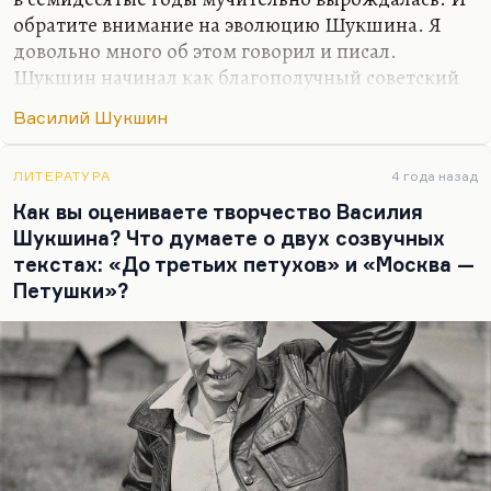
обратите внимание на эволюцию Шукшина. Я
довольно много об этом говорил и писал.
Шукшин начинал как благополучный советский
герой, как актер на положительные советские
Василий Шукшин
роли, как замечательный писатель, который в
таких рассказах ещё, как «Экзамен», в таких
романах, как «Любавины», или в повестях, как
ЛИТЕРАТУРА
4 года назад
«Там, вдали» (это вторая часть «Любавиных»), он
Как вы оцениваете творчество Василия
хотя и с осторожностью, но все-таки нащупывал
Шукшина? Что думаете о двух созвучных
пути будущего и чувствовал себя на родине
текстах: «До третьих петухов» и «Москва —
вполне органично.
Петушки»?
Путь Шукшина — это путь от Пашки
Колокольникова к Егору Прокудину, от такого
парня, простого и наивного парня,…