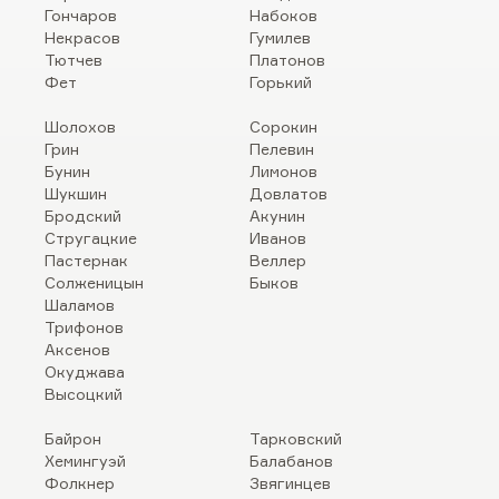
Гончаров
Набоков
Некрасов
Гумилев
Тютчев
Платонов
Фет
Горький
Шолохов
Сорокин
Грин
Пелевин
Бунин
Лимонов
Шукшин
Довлатов
Бродский
Акунин
Стругацкие
Иванов
Пастернак
Веллер
Солженицын
Быков
Шаламов
Трифонов
Аксенов
Окуджава
Высоцкий
Байрон
Тарковский
Хемингуэй
Балабанов
Фолкнер
Звягинцев