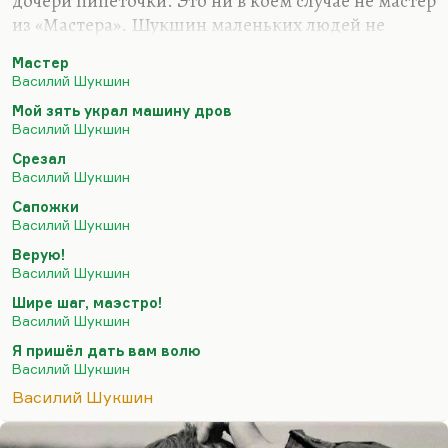
дочери пипеточки. Это ни в коем случае не мастер
из «Мастера». Шукшин маленьких людей не
любит. Даже шофер из «Мой зять украл машину
Мастер
дров» никак не маленький человек. Даже мужик
Василий Шукшин
из рассказа «Верую!», одержимый такой тоской
Мой зять украл машину дров
по богу. И очень Шукшин прав, видя в этой тоске
Василий Шукшин
пустоту в душе. И фельдшер из «Шире шаг,
Срезал
маэстро!» никоим образом не маленький человек.
Василий Шукшин
Маленький человек — это «Чередниченко и
Сапожки
цирк»: «Зачем вам эта багема?». Такое у меня есть
Василий Шукшин
ощущение.
Верую!
Василий Шукшин
Шире шаг, маэстро!
Василий Шукшин
Я пришёл дать вам волю
Василий Шукшин
Василий Шукшин