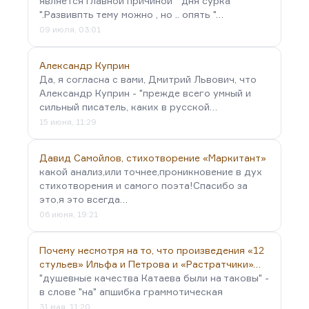
является главной причиной " дня сурка
".Развивпть тему можно , но .. опять "…
09 июля, 03:01
Александр Куприн
Да, я согласна с вами, Дмитрий Львович, что
Александр Куприн - "прежде всего умный и
сильный писатель, каких в русской…
15 июня, 11:29
Давид Самойлов, стихотворение «Маркитант»
какой анализ,или точнее,проникновение в дух
стихотворения и самого поэта!Спасибо за
это,я это всегда…
06 июня, 19:21
Почему несмотря на то, что произведения «12
стульев» Ильфа и Петрова и «Растратчики»…
"душевные качества Катаева были на таковы" -
в слове "на" апшибка граммотическая
31 мая, 11:20