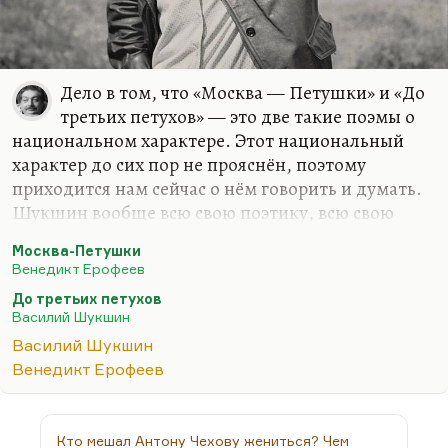
Дело в том, что «Москва — Петушки» и «До
третьих петухов» — это две такие поэмы о
национальном характере. Этот национальный
характер до сих пор не прояснён, поэтому
приходится нам сейчас о нём говорить и думать.
Шукшин вообще всю свою поэтику, всю свою
систему приёмов (кроме романа «Я пришёл дать
Москва-Петушки
вам волю», о котором мы сейчас будем говорить
Венедикт Ерофеев
особо) построил на одном мучительном
До третьих петухов
контрасте, на одной очень важной проблеме. Он
Василий Шукшин
в принципе — человек единства, человек
Василий Шукшин
цельности и цельного мировоззрения. Для него
Венедикт Ерофеев
ужасно, что раскалывается русский мир,
советский мир. И он об этих расколах пишет.
Он — летописец русского нового раскола: на
Кто мешал Антону Чехову жениться? Чем