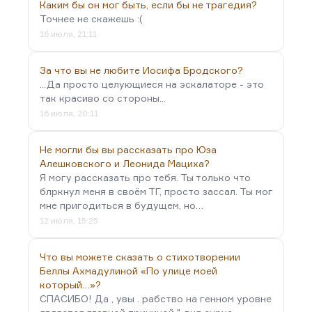
Каким бы он мог быть, если бы не трагедия?
Точнее не скажешь :(
16 июля, 21:11
За что вы не любите Иосифа Бродского?
...Да просто целующиеся на эскалаторе - это
так красиво со стороны...
16 июля, 20:11
Не могли бы вы рассказать про Юза
Алешковского и Леонида Мациха?
Я могу рассказать про тебя. Ты только что
блркнул меня в своём ТГ, просто зассал. Ты мог
мне пригодиться в будущем, но…
12 июля, 15:25
Что вы можете сказать о стихотворении
Беллы Ахмадулиной «По улице моей
который…»?
СПАСИБО! Да , увы . рабство на генном уровне