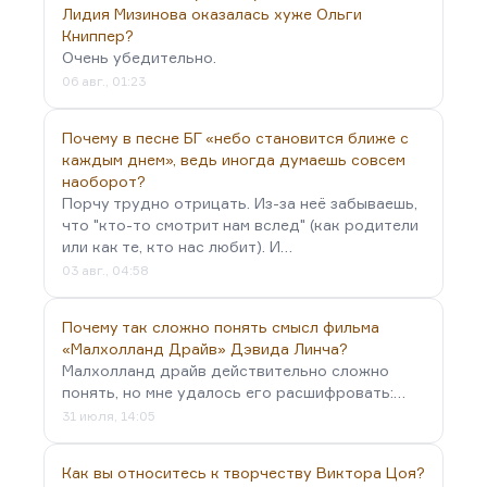
город и деревню, на интеллигенцию и народ, на
Лидия Мизинова оказалась хуже Ольги
почву и город или,…
Книппер?
Очень убедительно.
06 авг., 01:23
Почему в песне БГ «небо становится ближе с
каждым днем», ведь иногда думаешь совсем
наоборот?
Порчу трудно отрицать. Из-за неё забываешь,
что "кто-то смотрит нам вслед" (как родители
или как те, кто нас любит). И…
03 авг., 04:58
Почему так сложно понять смысл фильма
«Малхолланд Драйв» Дэвида Линча?
Малхолланд драйв действительно сложно
понять, но мне удалось его расшифровать:…
31 июля, 14:05
Как вы относитесь к творчеству Виктора Цоя?